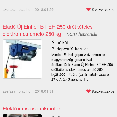
szerszampiac.hu –
2018.01.29.
Kedvencekbe
Eladó Új Einhell BT-EH 250 drótköteles
elektromos emelő 250 kg
– nem használt
Ár nélkül
Budapest X. kerület
Minden Einhell gépet 2 év hivatalos
magyarországi garanciával
értékesítünk!Eladó Új Einhell BT-EH 250
drótköteles elektromos emelő 250
kg28.900.- Ft-ért. (az ár tartalmazza a
27% Áfát) Garancia: 1+...
szerszampiac.hu –
2018.01.31.
Kedvencekbe
Elektromos csónakmotor