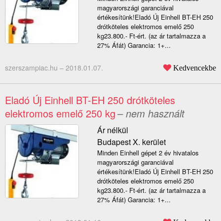
magyarországi garanciával
értékesítünk!Eladó Új Einhell BT-EH 250
drótköteles elektromos emelő 250
kg23.800.- Ft-ért. (az ár tartalmazza a
27% Áfát) Garancia: 1+...
szerszampiac.hu –
2018.01.07.
Kedvencekbe
Eladó Új Einhell BT-EH 250 drótköteles
elektromos emelő 250 kg
– nem használt
Ár nélkül
Budapest X. kerület
Minden Einhell gépet 2 év hivatalos
magyarországi garanciával
értékesítünk!Eladó Új Einhell BT-EH 250
drótköteles elektromos emelő 250
kg23.800.- Ft-ért. (az ár tartalmazza a
27% Áfát) Garancia: 1+...