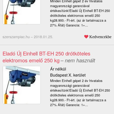
Minden Einhell gépet 2 év hivatalos
magyarországi garanciával
értékesítünk!Eladó Új Einhell BT-EH 250
drótköteles elektromos emelő 250
kg28.900.- Ft-ért. (az ár tartalmazza a
27% Áfát) Garancia: 1+...
szerszampiac.hu –
2018.01.25.
Kedvencekbe
Eladó Új Einhell BT-EH 250 drótköteles
elektromos emelő 250 kg
– nem használt
Ár nélkül
Budapest X. kerület
Minden Einhell gépet 2 év hivatalos
magyarországi garanciával
értékesítünk!Eladó Új Einhell BT-EH 250
drótköteles elektromos emelő 250
kg28.900.- Ft-ért. (az ár tartalmazza a
27% Áfát) Garancia: 1+...