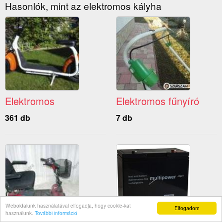
Hasonlók, mint az elektromos kályha
Elektromos
Elektromos fűnyíró
361 db
7 db
Weboldalunk használatával elfogadja, hogy cookie-kat
Elfogadom
használunk.
További információ