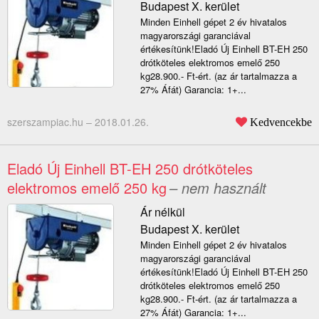
Budapest X. kerület
Minden Einhell gépet 2 év hivatalos
magyarországi garanciával
értékesítünk!Eladó Új Einhell BT-EH 250
drótköteles elektromos emelő 250
kg28.900.- Ft-ért. (az ár tartalmazza a
27% Áfát) Garancia: 1+...
szerszampiac.hu –
2018.01.26.
Kedvencekbe
Eladó Új Einhell BT-EH 250 drótköteles
elektromos emelő 250 kg
– nem használt
Ár nélkül
Budapest X. kerület
Minden Einhell gépet 2 év hivatalos
magyarországi garanciával
értékesítünk!Eladó Új Einhell BT-EH 250
drótköteles elektromos emelő 250
kg28.900.- Ft-ért. (az ár tartalmazza a
27% Áfát) Garancia: 1+...