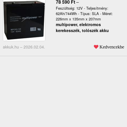
78 590
Ft
–
Feszültség: 12V - Teljesítmény:
62Ah/744Wh - Típus: SLA - Méret:
226mm x 135mm x 207mm
multipower, elektromos
kerekesszék, tolószék akku
akkuk.hu –
2026.02.04.
Kedvencekbe