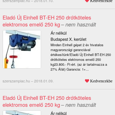
szerszampiac.hu –
2018.01.10.
Kedvencekbe
Eladó Új Einhell BT-EH 250 drótköteles
elektromos emelő 250 kg
– nem használt
Ár nélkül
Budapest X. kerület
Minden Einhell gépet 2 év hivatalos
magyarországi garanciával
értékesítünk!Eladó Új Einhell BT-EH 250
drótköteles elektromos emelő 250
kg23.800.- Ft-ért. (az ár tartalmazza a
27% Áfát) Garancia: 1+...
szerszampiac.hu –
2018.01.09.
Kedvencekbe
Eladó Új Einhell BT-EH 250 drótköteles
elektromos emelő 250 kg
– nem használt
Ár nélkül