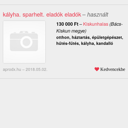
kályha. sparhelt. eladók eladók
– használt
130 000
Ft
–
Kiskunhalas
(Bács-
Kiskun megye)
otthon, háztartás, épületgépészet,
hűtés-fűtés, kályha, kandalló
aprodx.hu –
2018.05.02.
Kedvencekbe