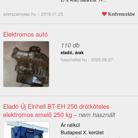
szerszampiac.hu –
2018.01.25.
Kedvencekbe
Elektromos autó
110 db
eladó, árak
hasznaltat.hu - 2026.08.07.
Eladó Új Einhell BT-EH 250 drótköteles
elektromos emelő 250 kg
– nem használt
Ár nélkül
Budapest X. kerület