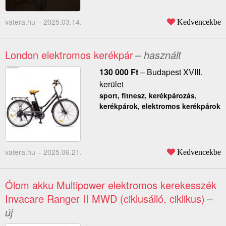
vatera.hu –
2025.03.14.
Kedvencekbe
London elektromos kerékpár
– használt
130 000
Ft
–
Budapest XVIII.
kerület
sport, fitnesz, kerékpározás,
kerékpárok, elektromos kerékpárok
vatera.hu –
2025.06.21.
Kedvencekbe
Ólom akku Multipower elektromos kerekesszék
Invacare Ranger II MWD (ciklusálló, ciklikus)
–
új