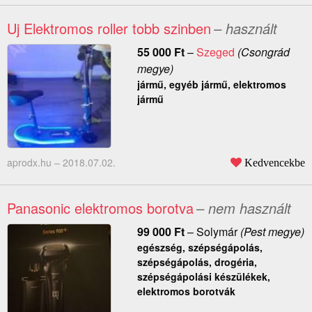
Uj Elektromos roller tobb szinben
– használt
55 000
Ft
–
Szeged
(Csongrád
megye)
jármű, egyéb jármű, elektromos
jármű
aprodx.hu –
2018.07.02.
Kedvencekbe
Panasonic elektromos borotva
– nem használt
99 000
Ft
–
Solymár
(Pest megye)
egészség, szépségápolás,
szépségápolás, drogéria,
szépségápolási készülékek,
elektromos borotvák