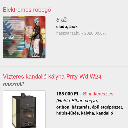
Elektromos robogó
8 db
eladó, árak
hasznaltat.hu - 2026.08.07.
Vízteres kandalló kályha Prity Wd W24
–
használt
185 000
Ft
–
Biharkeresztes
(Hajdú-Bihar megye)
otthon, háztartás, épületgépészet,
hűtés-fűtés, kályha, kandalló