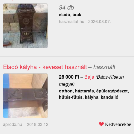
34 db
eladó, árak
hasznaltat.hu - 2026.08.07.
Eladó kályha - keveset használt
– használt
28 000
Ft
–
Baja
(Bács-Kiskun
megye)
otthon, háztartás, épületgépészet,
hűtés-fűtés, kályha, kandalló
aprodx.hu –
2018.03.12.
Kedvencekbe