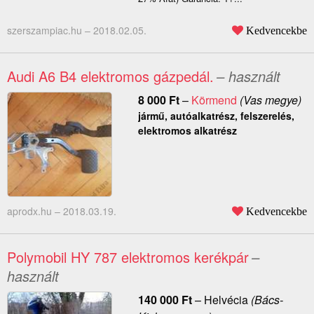
szerszampiac.hu –
2018.02.05.
Kedvencekbe
Audi A6 B4 elektromos gázpedál.
– használt
8 000
Ft
–
Körmend
(Vas megye)
jármű, autóalkatrész, felszerelés,
elektromos alkatrész
aprodx.hu –
2018.03.19.
Kedvencekbe
Polymobil HY 787 elektromos kerékpár
–
használt
140 000
Ft
–
Helvécia
(Bács-