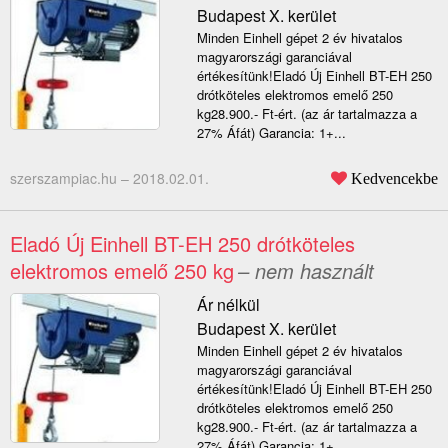
Budapest X. kerület
Minden Einhell gépet 2 év hivatalos
magyarországi garanciával
értékesítünk!Eladó Új Einhell BT-EH 250
drótköteles elektromos emelő 250
kg28.900.- Ft-ért. (az ár tartalmazza a
27% Áfát) Garancia: 1+...
szerszampiac.hu –
2018.02.01.
Kedvencekbe
Eladó Új Einhell BT-EH 250 drótköteles
elektromos emelő 250 kg
– nem használt
Ár nélkül
Budapest X. kerület
Minden Einhell gépet 2 év hivatalos
magyarországi garanciával
értékesítünk!Eladó Új Einhell BT-EH 250
drótköteles elektromos emelő 250
kg28.900.- Ft-ért. (az ár tartalmazza a
27% Áfát) Garancia: 1+...