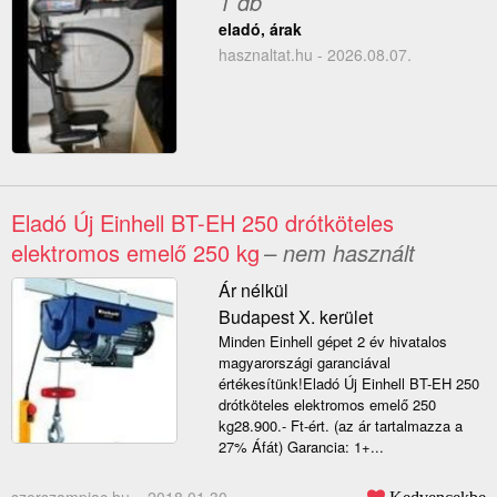
1 db
eladó, árak
hasznaltat.hu - 2026.08.07.
Eladó Új Einhell BT-EH 250 drótköteles
elektromos emelő 250 kg
– nem használt
Ár nélkül
Budapest X. kerület
Minden Einhell gépet 2 év hivatalos
magyarországi garanciával
értékesítünk!Eladó Új Einhell BT-EH 250
drótköteles elektromos emelő 250
kg28.900.- Ft-ért. (az ár tartalmazza a
27% Áfát) Garancia: 1+...