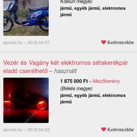
Kiskun megye)
jármű, egyéb jármű, elektromos
jármű
aprodx.hu –
2018.04.07.
Kedvencekbe
Vezér és Vagány két elektromos sétakerékpár
eladó cserélhető
– használt
1 875 000
Ft
–
Mezőberény
(Békés megye)
jármű, egyéb jármű, elektromos
jármű
aprodx.hu –
2018.04.22.
Kedvencekbe