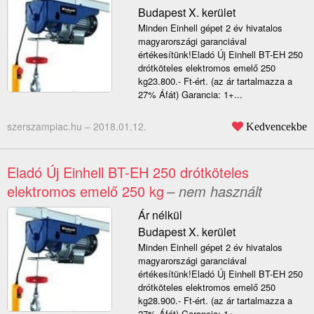
Budapest X. kerület
Minden Einhell gépet 2 év hivatalos
magyarországi garanciával
értékesítünk!Eladó Új Einhell BT-EH 250
drótköteles elektromos emelő 250
kg23.800.- Ft-ért. (az ár tartalmazza a
27% Áfát) Garancia: 1+...
szerszampiac.hu –
2018.01.12.
Kedvencekbe
Eladó Új Einhell BT-EH 250 drótköteles
elektromos emelő 250 kg
– nem használt
Ár nélkül
Budapest X. kerület
Minden Einhell gépet 2 év hivatalos
magyarországi garanciával
értékesítünk!Eladó Új Einhell BT-EH 250
drótköteles elektromos emelő 250
kg28.900.- Ft-ért. (az ár tartalmazza a
27% Áfát) Garancia: 1+...