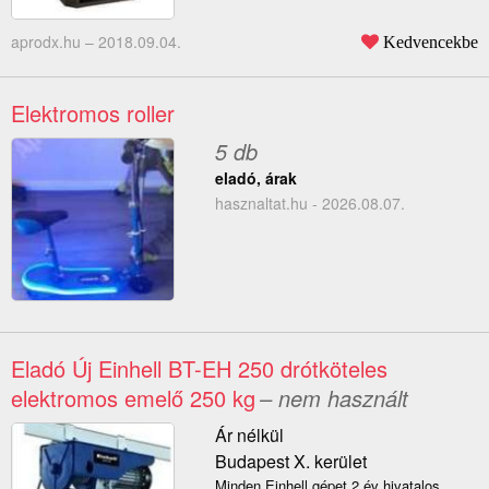
aprodx.hu –
2018.09.04.
Kedvencekbe
Elektromos roller
5 db
eladó, árak
hasznaltat.hu - 2026.08.07.
Eladó Új Einhell BT-EH 250 drótköteles
elektromos emelő 250 kg
– nem használt
Ár nélkül
Budapest X. kerület
Minden Einhell gépet 2 év hivatalos