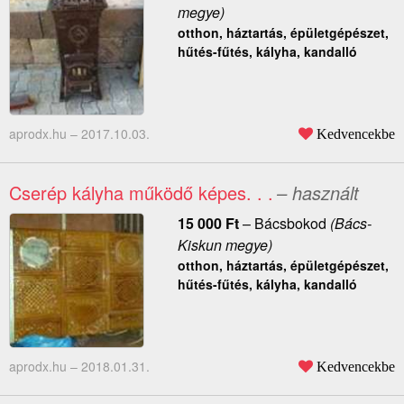
megye)
otthon, háztartás, épületgépészet,
hűtés-fűtés, kályha, kandalló
aprodx.hu –
2017.10.03.
Kedvencekbe
Cserép kályha működő képes. . .
– használt
15 000
Ft
–
Bácsbokod
(Bács-
Kiskun megye)
otthon, háztartás, épületgépészet,
hűtés-fűtés, kályha, kandalló
aprodx.hu –
2018.01.31.
Kedvencekbe