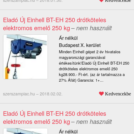
szerszampiac.hu –
2018.01.30.
Kedvencekbe
Eladó Új Einhell BT-EH 250 drótköteles
elektromos emelő 250 kg
– nem használt
Ár nélkül
Budapest X. kerület
Minden Einhell gépet 2 év hivatalos
magyarországi garanciával
értékesítünk!Eladó Új Einhell BT-EH 250
drótköteles elektromos emelő 250
kg28.900.- Ft-ért. (az ár tartalmazza a
27% Áfát) Garancia: 1+...
szerszampiac.hu –
2018.02.02.
Kedvencekbe
Eladó Új Einhell BT-EH 250 drótköteles
elektromos emelő 250 kg
– nem használt
Ár nélkül