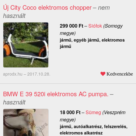
Új City Coco elektromos chopper
– nem
használt
299 000
Ft
–
Siófok
(Somogy
megye)
jármű, egyéb jármű, elektromos
jármű
aprodx.hu –
2017.10.28.
Kedvencekbe
BMW E 39 520i elektromos AC pumpa.
–
használt
18 000
Ft
–
Sümeg
(Veszprém
megye)
jármű, autóalkatrész, felszerelés,
elektromos alkatrész