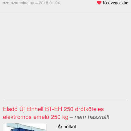
szerszampiac.hu –
2018.01.24.
Kedvencekbe
Eladó Új Einhell BT-EH 250 drótköteles
elektromos emelő 250 kg
– nem használt
Ár nélkül