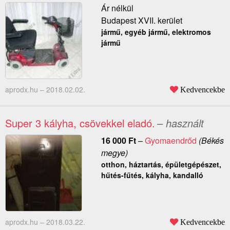
Ár nélkül
Budapest XVII. kerület
jármű, egyéb jármű, elektromos
jármű
aprodx.hu –
2018.02.02.
Kedvencekbe
Super 3 kályha, csövekkel eladó.
– használt
16 000
Ft
–
Gyomaendrőd
(Békés
megye)
otthon, háztartás, épületgépészet,
hűtés-fűtés, kályha, kandalló
aprodx.hu –
2018.03.22.
Kedvencekbe