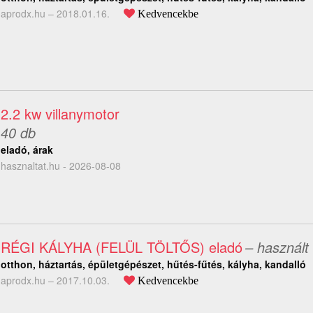
aprodx.hu –
2018.01.16.
Kedvencekbe
2.2 kw villanymotor
40 db
eladó, árak
hasznaltat.hu - 2026-08-08
RÉGI KÁLYHA (FELÜL TÖLTŐS) eladó
– használt
otthon, háztartás, épületgépészet, hűtés-fűtés, kályha, kandalló
aprodx.hu –
2017.10.03.
Kedvencekbe