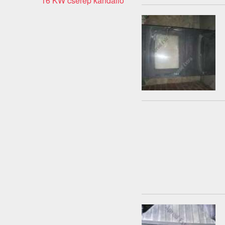
16 KW cserép kandalló