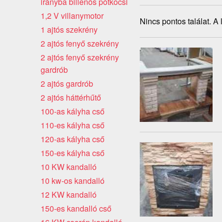
irányba billenős pótkocsi
1,2 V villanymotor
Nincs pontos találat. A
1 ajtós szekrény
2 ajtós fenyő szekrény
2 ajtós fenyő szekrény
gardrób
2 ajtós gardrób
2 ajtós háttérhűtő
100-as kályha cső
110-es kályha cső
120-as kályha cső
150-es kályha cső
10 KW kandalló
10 kw-os kandalló
12 KW kandalló
150-es kandalló cső