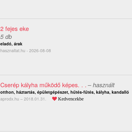
2 fejes eke
5 db
eladó, árak
hasznaltat.hu - 2026-08-08
Cserép kályha működő képes. . .
– használt
otthon, háztartás, épületgépészet, hűtés-fűtés, kályha, kandalló
aprodx.hu –
2018.01.31.
Kedvencekbe