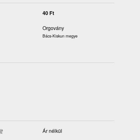
40
Ft
Orgovány
Bács-Kiskun megye
t
Ár nélkül