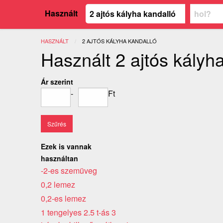
Használt
HASZNÁLT
JELENLEGI:
2 AJTÓS KÁLYHA KANDALLÓ
Használt 2 ajtós kályh
Ár szerint
-
Ft
Ezek is vannak
használtan
-2-es szemüveg
0,2 lemez
0,2-es lemez
1 tengelyes 2.5 t-ás 3