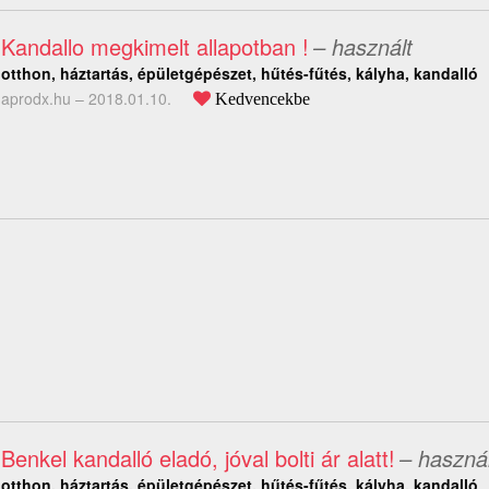
Kandallo megkimelt allapotban !
– használt
otthon, háztartás, épületgépészet, hűtés-fűtés, kályha, kandalló
aprodx.hu –
2018.01.10.
Kedvencekbe
Benkel kandalló eladó, jóval bolti ár alatt!
– használ
otthon, háztartás, épületgépészet, hűtés-fűtés, kályha, kandalló