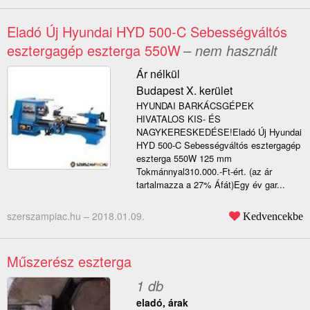
Eladó Új Hyundai HYD 500-C Sebességváltós
esztergagép eszterga 550W
– nem használt
Ár nélkül
Budapest X. kerület
HYUNDAI BARKÁCSGÉPEK
HIVATALOS KIS- ÉS
NAGYKERESKEDÉSE!Eladó Új Hyundai
HYD 500-C Sebességváltós esztergagép
eszterga 550W 125 mm
Tokmánnyal310.000.-Ft-ért. (az ár
tartalmazza a 27% Áfát)Egy év gar...
szerszampiac.hu –
2018.01.09.
Kedvencekbe
Műszerész eszterga
1 db
eladó, árak