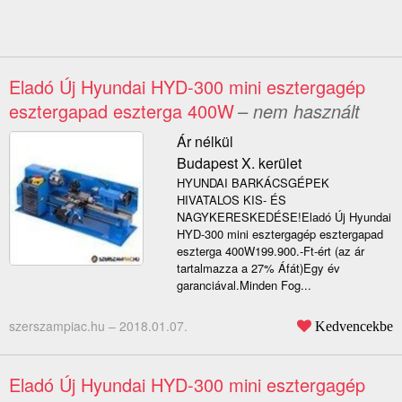
Eladó Új Hyundai HYD-300 mini esztergagép
esztergapad eszterga 400W
– nem használt
Ár nélkül
Budapest X. kerület
HYUNDAI BARKÁCSGÉPEK
HIVATALOS KIS- ÉS
NAGYKERESKEDÉSE!Eladó Új Hyundai
HYD-300 mini esztergagép esztergapad
eszterga 400W199.900.-Ft-ért (az ár
tartalmazza a 27% Áfát)Egy év
garanciával.Minden Fog...
szerszampiac.hu –
2018.01.07.
Kedvencekbe
Eladó Új Hyundai HYD-300 mini esztergagép