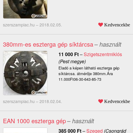
szerszampiac.hu –
2018.02.05.
Kedvencekbe
380mm-es eszterga gép síktárcsa
– használt
11 000
Ft
–
Szigetszentmiklós
(Pest megye)
Eladó a képen látható eszterga gép
síktárcsa. átmérője 380mm.Ára
11.000Ft06-30-643-85-73
szerszampiac.hu –
2018.02.04.
Kedvencekbe
EAN 1000 eszterga gép
– használt
385 000
Ft
–
Szeged
(Csongrád