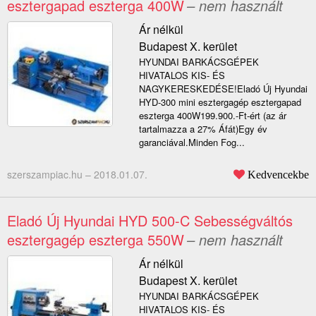
esztergapad eszterga 400W
– nem használt
Ár nélkül
Budapest X. kerület
HYUNDAI BARKÁCSGÉPEK
HIVATALOS KIS- ÉS
NAGYKERESKEDÉSE!Eladó Új Hyundai
HYD-300 mini esztergagép esztergapad
eszterga 400W199.900.-Ft-ért (az ár
tartalmazza a 27% Áfát)Egy év
garanciával.Minden Fog...
szerszampiac.hu –
2018.01.07.
Kedvencekbe
Eladó Új Hyundai HYD 500-C Sebességváltós
esztergagép eszterga 550W
– nem használt
Ár nélkül
Budapest X. kerület
HYUNDAI BARKÁCSGÉPEK
HIVATALOS KIS- ÉS