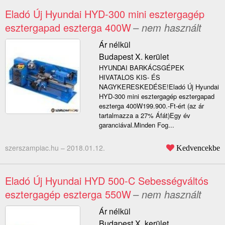
Eladó Új Hyundai HYD-300 mini esztergagép
esztergapad eszterga 400W
– nem használt
Ár nélkül
Budapest X. kerület
HYUNDAI BARKÁCSGÉPEK
HIVATALOS KIS- ÉS
NAGYKERESKEDÉSE!Eladó Új Hyundai
HYD-300 mini esztergagép esztergapad
eszterga 400W199.900.-Ft-ért (az ár
tartalmazza a 27% Áfát)Egy év
garanciával.Minden Fog...
szerszampiac.hu –
2018.01.12.
Kedvencekbe
Eladó Új Hyundai HYD 500-C Sebességváltós
esztergagép eszterga 550W
– nem használt
Ár nélkül
Budapest X. kerület