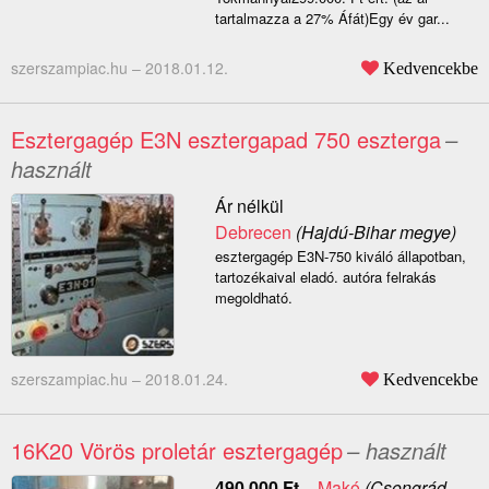
tartalmazza a 27% Áfát)Egy év gar...
szerszampiac.hu –
2018.01.12.
Kedvencekbe
Esztergagép E3N esztergapad 750 eszterga
–
használt
Ár nélkül
Debrecen
(Hajdú-Bihar megye)
esztergagép E3N-750 kiváló állapotban,
tartozékaival eladó. autóra felrakás
megoldható.
szerszampiac.hu –
2018.01.24.
Kedvencekbe
16K20 Vörös proletár esztergagép
– használt
490 000
Ft
–
Makó
(Csongrád