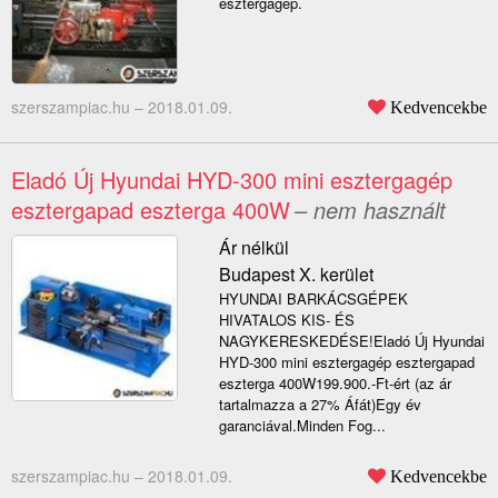
esztergagép.
szerszampiac.hu –
2018.01.09.
Kedvencekbe
Eladó Új Hyundai HYD-300 mini esztergagép
esztergapad eszterga 400W
– nem használt
Ár nélkül
Budapest X. kerület
HYUNDAI BARKÁCSGÉPEK
HIVATALOS KIS- ÉS
NAGYKERESKEDÉSE!Eladó Új Hyundai
HYD-300 mini esztergagép esztergapad
eszterga 400W199.900.-Ft-ért (az ár
tartalmazza a 27% Áfát)Egy év
garanciával.Minden Fog...
szerszampiac.hu –
2018.01.09.
Kedvencekbe