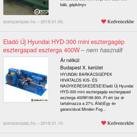
báb, gépkönyv
szerszampiac.hu –
2018.01.06.
Kedvencekbe
Eladó Új Hyundai HYD-300 mini esztergagép
esztergapad eszterga 400W
– nem használt
Ár nélkül
Budapest X. kerület
HYUNDAI BARKÁCSGÉPEK
HIVATALOS KIS- ÉS
NAGYKERESKEDÉSE!Eladó Új Hyundai
HYD-300 mini esztergagép esztergapad
eszterga 400W199.900.-Ft-ért (az ár
tartalmazza a 27% Áfát)Egy év
garanciával.Minden Fog...
szerszampiac.hu –
2018.01.10.
Kedvencekbe