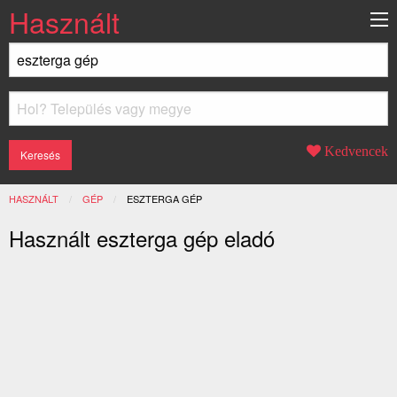
Használt
Kedvencek
HASZNÁLT
GÉP
JELENLEGI:
ESZTERGA GÉP
Használt eszterga gép eladó