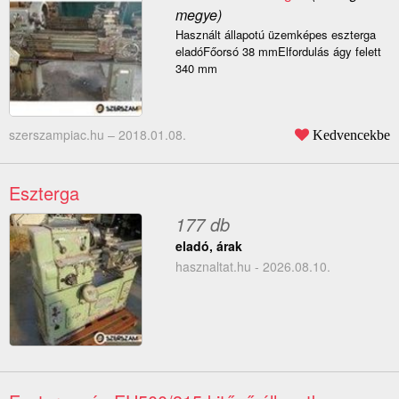
megye)
Használt állapotú üzemképes eszterga
eladóFőorsó 38 mmElfordulás ágy felett
340 mm
szerszampiac.hu –
2018.01.08.
Kedvencekbe
Eszterga
177 db
eladó, árak
hasznaltat.hu - 2026.08.10.