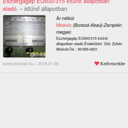
Esztergagép EU500/315 kitűnő állapotban
eladó.
– kitűnő állapotban
Ár nélkül
Miskolc
(Borsod-Abaúj-Zemplén
megye)
Esztergagép EU500/315 kitűnő
állapotban eladó.Érdeklődni: Gőz Zoltán
MiskolcTel.: 30/955-6201
szerszampiac.hu –
2018.01.08.
Kedvencekbe