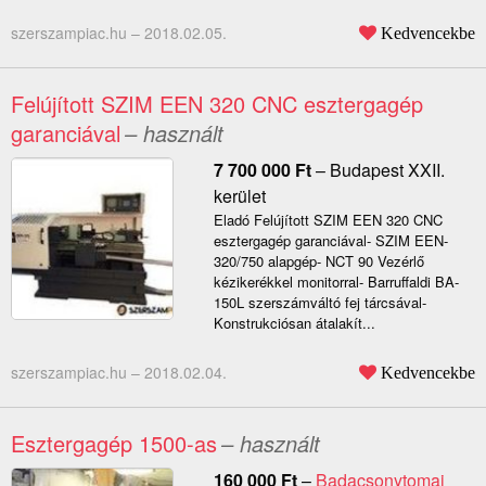
szerszampiac.hu –
2018.02.05.
Kedvencekbe
Felújított SZIM EEN 320 CNC esztergagép
garanciával
– használt
7 700 000
Ft
–
Budapest XXII.
kerület
Eladó Felújított SZIM EEN 320 CNC
esztergagép garanciával- SZIM EEN-
320/750 alapgép- NCT 90 Vezérlő
kézikerékkel monitorral- Barruffaldi BA-
150L szerszámváltó fej tárcsával-
Konstrukciósan átalakít...
szerszampiac.hu –
2018.02.04.
Kedvencekbe
Esztergagép 1500-as
– használt
160 000
Ft
–
Badacsonytomaj