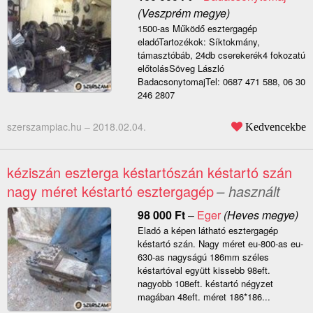
(Veszprém megye)
1500-as Működő esztergagép
eladóTartozékok: Síktokmány,
támasztóbáb, 24db cserekerék4 fokozatú
előtolásSöveg László
BadacsonytomajTel: 0687 471 588, 06 30
246 2807
szerszampiac.hu –
2018.02.04.
Kedvencekbe
kéziszán eszterga késtartószán késtartó szán
nagy méret késtartó esztergagép
– használt
98 000
Ft
–
Eger
(Heves megye)
Eladó a képen látható esztergagép
késtartó szán. Nagy méret eu-800-as eu-
630-as nagyságú 186mm széles
késtartóval együtt kissebb 98eft.
nagyobb 108eft. késtartó négyzet
magában 48eft. méret 186*186...