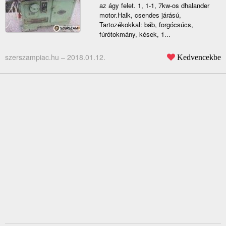
az ágy felet. 1, 1-1, 7kw-os dhalander
motor.Halk, csendes járású,
Tartozékokkal: báb, forgócsúcs,
fúrótokmány, kések, 1...
szerszampiac.hu –
2018.01.12.
Kedvencekbe