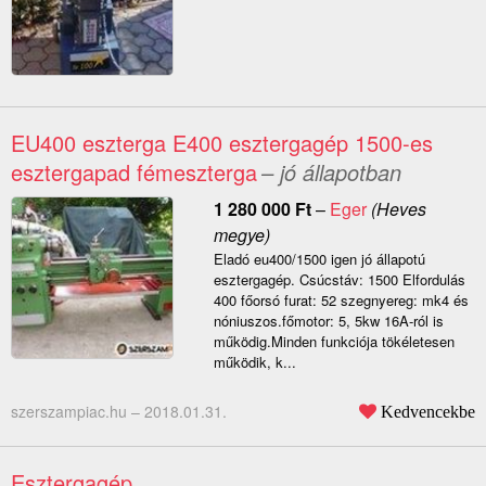
EU400 eszterga E400 esztergagép 1500-es
esztergapad fémeszterga
– jó állapotban
1 280 000
Ft
–
Eger
(Heves
megye)
Eladó eu400/1500 igen jó állapotú
esztergagép. Csúcstáv: 1500 Elfordulás
400 főorsó furat: 52 szegnyereg: mk4 és
nóniuszos.főmotor: 5, 5kw 16A-ról is
működig.Minden funkciója tökéletesen
működik, k...
szerszampiac.hu –
2018.01.31.
Kedvencekbe
Esztergagép