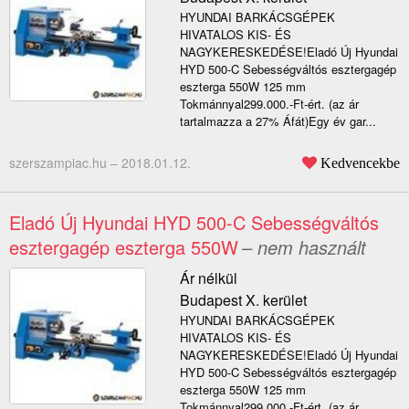
HYUNDAI BARKÁCSGÉPEK
HIVATALOS KIS- ÉS
NAGYKERESKEDÉSE!Eladó Új Hyundai
HYD 500-C Sebességváltós esztergagép
eszterga 550W 125 mm
Tokmánnyal299.000.-Ft-ért. (az ár
tartalmazza a 27% Áfát)Egy év gar...
szerszampiac.hu –
2018.01.12.
Kedvencekbe
Eladó Új Hyundai HYD 500-C Sebességváltós
esztergagép eszterga 550W
– nem használt
Ár nélkül
Budapest X. kerület
HYUNDAI BARKÁCSGÉPEK
HIVATALOS KIS- ÉS
NAGYKERESKEDÉSE!Eladó Új Hyundai
HYD 500-C Sebességváltós esztergagép
eszterga 550W 125 mm
Tokmánnyal299.000.-Ft-ért. (az ár