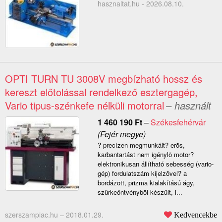
hasznaltat.hu - 2026.08.10.
OPTI TURN TU 3008V megbízható hossz és
kereszt előtolással rendelkező esztergagép,
Vario tipus-szénkefe nélküli motorral
– használt
1 460 190
Ft
–
Székesfehérvár
(Fejér megye)
? precízen megmunkált? erõs,
karbantartást nem igénylõ motor?
elektronikusan állítható sebesség (vario-
gép) fordulatszám kijelzõvel? a
bordázott, prizma kialakítású ágy,
szürkeöntvénybõl készült, i...
szerszampiac.hu –
2018.01.29.
Kedvencekbe