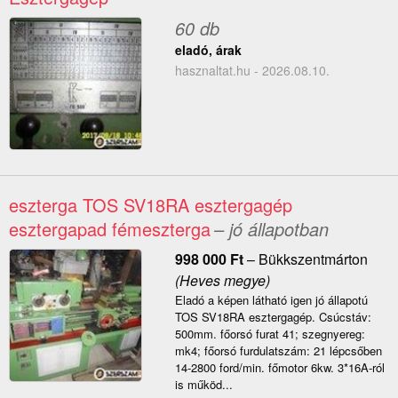
60 db
eladó, árak
hasznaltat.hu - 2026.08.10.
eszterga TOS SV18RA esztergagép
esztergapad fémeszterga
– jó állapotban
998 000
Ft
–
Bükkszentmárton
(Heves megye)
Eladó a képen látható igen jó állapotú
TOS SV18RA esztergagép. Csúcstáv:
500mm. főorsó furat 41; szegnyereg:
mk4; főorsó furdulatszám: 21 lépcsőben
14-2800 ford/min. főmotor 6kw. 3*16A-ról
is működ...