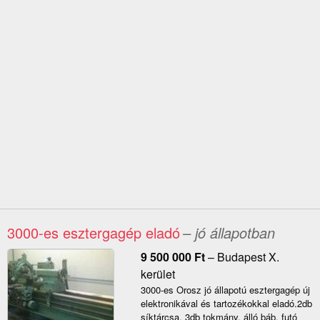
3000-es esztergagép eladó
– jó állapotban
9 500 000
Ft
–
Budapest X.
kerület
3000-es Orosz jó állapotú esztergagép új
elektronikával és tartozékokkal eladó.2db
síktárcsa, 3db tokmány, álló báb, futó