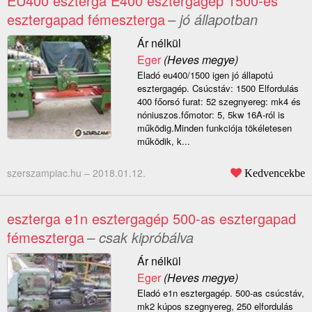
EU400 eszterga E400 esztergagép 1500-es
esztergapad fémeszterga
– jó állapotban
Ár nélkül
Eger
(Heves megye)
Eladó eu400/1500 igen jó állapotú
esztergagép. Csúcstáv: 1500 Elfordulás
400 főorsó furat: 52 szegnyereg: mk4 és
nóniuszos.főmotor: 5, 5kw 16A-ról is
működig.Minden funkciója tökéletesen
működik, k...
szerszampiac.hu –
2018.01.12.
Kedvencekbe
eszterga e1n esztergagép 500-as esztergapad
fémeszterga
– csak kipróbálva
Ár nélkül
Eger
(Heves megye)
Eladó e1n esztergagép. 500-as csúcstáv,
mk2 kúpos szegnyereg, 250 elfordulás