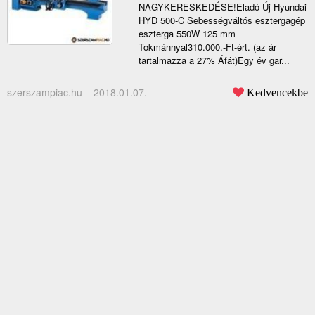
NAGYKERESKEDÉSE!Eladó Új Hyundai
HYD 500-C Sebességváltós esztergagép
eszterga 550W 125 mm
Tokmánnyal310.000.-Ft-ért. (az ár
tartalmazza a 27% Áfát)Egy év gar...
szerszampiac.hu –
2018.01.07.
Kedvencekbe