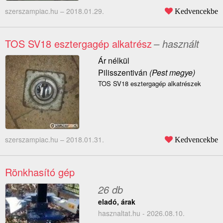
szerszampiac.hu –
2018.01.29.
Kedvencekbe
TOS SV18 esztergagép alkatrész
– használt
Ár nélkül
Pilisszentiván
(Pest megye)
TOS SV18 esztergagép alkatrészek
szerszampiac.hu –
2018.01.31.
Kedvencekbe
Rönkhasító gép
26 db
eladó, árak
hasznaltat.hu - 2026.08.10.