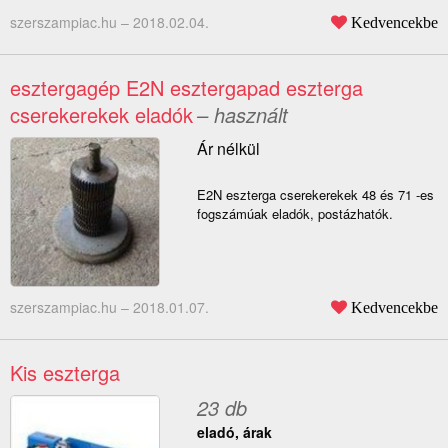
szerszampiac.hu –
2018.02.04.
Kedvencekbe
esztergagép E2N esztergapad eszterga
cserekerekek eladók
– használt
Ár nélkül
E2N eszterga cserekerekek 48 és 71 -es
fogszámúak eladók, postázhatók.
szerszampiac.hu –
2018.01.07.
Kedvencekbe
Kis eszterga
23 db
eladó, árak