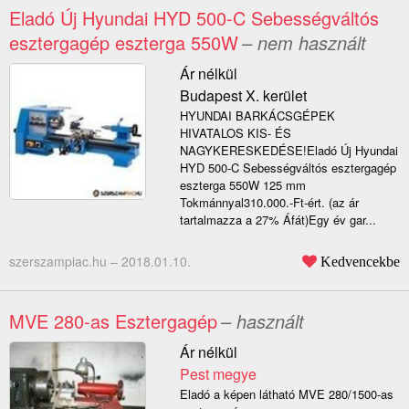
Eladó Új Hyundai HYD 500-C Sebességváltós
esztergagép eszterga 550W
– nem használt
Ár nélkül
Budapest X. kerület
HYUNDAI BARKÁCSGÉPEK
HIVATALOS KIS- ÉS
NAGYKERESKEDÉSE!Eladó Új Hyundai
HYD 500-C Sebességváltós esztergagép
eszterga 550W 125 mm
Tokmánnyal310.000.-Ft-ért. (az ár
tartalmazza a 27% Áfát)Egy év gar...
szerszampiac.hu –
2018.01.10.
Kedvencekbe
MVE 280-as Esztergagép
– használt
Ár nélkül
Pest megye
Eladó a képen látható MVE 280/1500-as