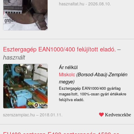
hasznaltat.hu - 2026.08.10.
Esztergagép EAN1000/400 felújított eladó.
–
használt
Ár nélkül
Miskolc
(Borsod-Abaúj-Zemplén
megye)
Esztergagép EAN1000/400 gyárilag
magasított, 100%-osan gyári értékekre
felújítva eladó.
szerszampiac.hu –
2018.01.11.
Kedvencekbe