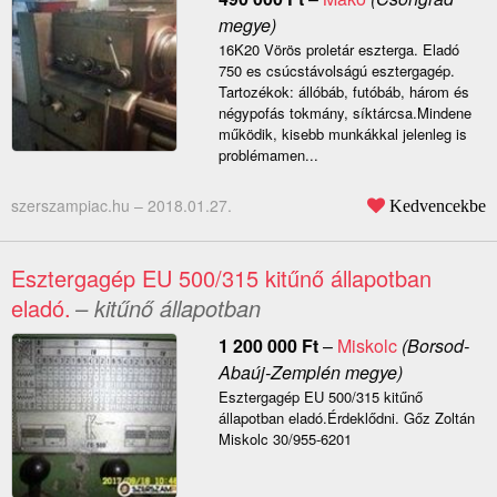
megye)
16K20 Vörös proletár eszterga. Eladó
750 es csúcstávolságú esztergagép.
Tartozékok: állóbáb, futóbáb, három és
négypofás tokmány, síktárcsa.Mindene
működik, kisebb munkákkal jelenleg is
problémamen...
szerszampiac.hu –
2018.01.27.
Kedvencekbe
Esztergagép EU 500/315 kitűnő állapotban
eladó.
– kitűnő állapotban
1 200 000
Ft
–
Miskolc
(Borsod-
Abaúj-Zemplén megye)
Esztergagép EU 500/315 kitűnő
állapotban eladó.Érdeklődni. Gőz Zoltán
Miskolc 30/955-6201