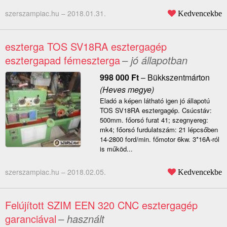
szerszampiac.hu –
2018.01.31.
Kedvencekbe
eszterga TOS SV18RA esztergagép
esztergapad fémeszterga
– jó állapotban
998 000
Ft
–
Bükkszentmárton
(Heves megye)
Eladó a képen látható igen jó állapotú
TOS SV18RA esztergagép. Csúcstáv:
500mm. főorsó furat 41; szegnyereg:
mk4; főorsó furdulatszám: 21 lépcsőben
14-2800 ford/min. főmotor 6kw. 3*16A-ról
is működ...
szerszampiac.hu –
2018.02.05.
Kedvencekbe
Felújított SZIM EEN 320 CNC esztergagép
garanciával
– használt