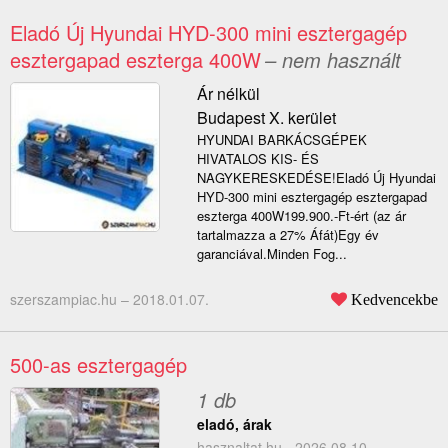
Eladó Új Hyundai HYD-300 mini esztergagép
esztergapad eszterga 400W
– nem használt
Ár nélkül
Budapest X. kerület
HYUNDAI BARKÁCSGÉPEK
HIVATALOS KIS- ÉS
NAGYKERESKEDÉSE!Eladó Új Hyundai
HYD-300 mini esztergagép esztergapad
eszterga 400W199.900.-Ft-ért (az ár
tartalmazza a 27% Áfát)Egy év
garanciával.Minden Fog...
szerszampiac.hu –
2018.01.07.
Kedvencekbe
500-as esztergagép
1 db
eladó, árak
hasznaltat.hu - 2026.08.10.