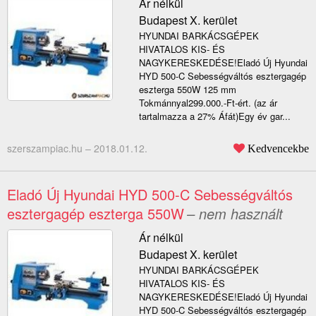
Ár nélkül
Budapest X. kerület
HYUNDAI BARKÁCSGÉPEK
HIVATALOS KIS- ÉS
NAGYKERESKEDÉSE!Eladó Új Hyundai
HYD 500-C Sebességváltós esztergagép
eszterga 550W 125 mm
Tokmánnyal299.000.-Ft-ért. (az ár
tartalmazza a 27% Áfát)Egy év gar...
szerszampiac.hu –
2018.01.12.
Kedvencekbe
Eladó Új Hyundai HYD 500-C Sebességváltós
esztergagép eszterga 550W
– nem használt
Ár nélkül
Budapest X. kerület
HYUNDAI BARKÁCSGÉPEK
HIVATALOS KIS- ÉS
NAGYKERESKEDÉSE!Eladó Új Hyundai
HYD 500-C Sebességváltós esztergagép