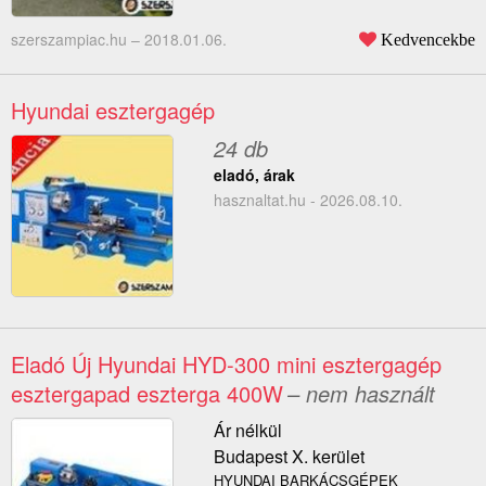
szerszampiac.hu –
2018.01.06.
Kedvencekbe
Hyundai esztergagép
24 db
eladó, árak
hasznaltat.hu - 2026.08.10.
Eladó Új Hyundai HYD-300 mini esztergagép
esztergapad eszterga 400W
– nem használt
Ár nélkül
Budapest X. kerület
HYUNDAI BARKÁCSGÉPEK