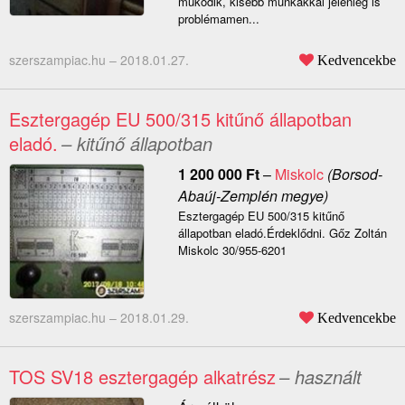
működik, kisebb munkákkal jelenleg is
problémamen...
szerszampiac.hu –
2018.01.27.
Kedvencekbe
Esztergagép EU 500/315 kitűnő állapotban
eladó.
– kitűnő állapotban
1 200 000
Ft
–
Miskolc
(Borsod-
Abaúj-Zemplén megye)
Esztergagép EU 500/315 kitűnő
állapotban eladó.Érdeklődni. Gőz Zoltán
Miskolc 30/955-6201
szerszampiac.hu –
2018.01.29.
Kedvencekbe
TOS SV18 esztergagép alkatrész
– használt