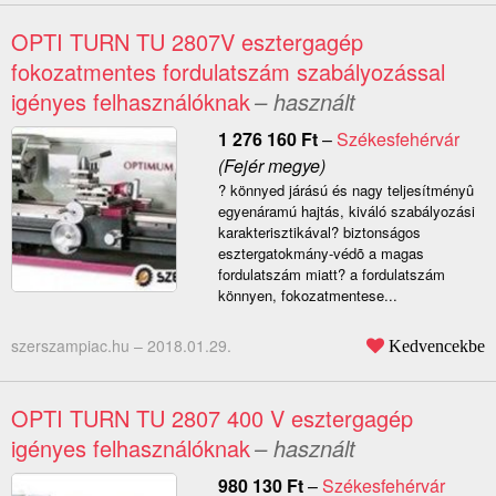
OPTI TURN TU 2807V esztergagép
fokozatmentes fordulatszám szabályozással
igényes felhasználóknak
– használt
1 276 160
Ft
–
Székesfehérvár
(Fejér megye)
? könnyed járású és nagy teljesítményû
egyenáramú hajtás, kiváló szabályozási
karakterisztikával? biztonságos
esztergatokmány-védõ a magas
fordulatszám miatt? a fordulatszám
könnyen, fokozatmentese...
szerszampiac.hu –
2018.01.29.
Kedvencekbe
OPTI TURN TU 2807 400 V esztergagép
igényes felhasználóknak
– használt
980 130
Ft
–
Székesfehérvár