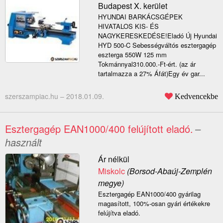
Budapest X. kerület
HYUNDAI BARKÁCSGÉPEK
HIVATALOS KIS- ÉS
NAGYKERESKEDÉSE!Eladó Új Hyundai
HYD 500-C Sebességváltós esztergagép
eszterga 550W 125 mm
Tokmánnyal310.000.-Ft-ért. (az ár
tartalmazza a 27% Áfát)Egy év gar...
szerszampiac.hu –
2018.01.09.
Kedvencekbe
Esztergagép EAN1000/400 felújított eladó.
–
használt
Ár nélkül
Miskolc
(Borsod-Abaúj-Zemplén
megye)
Esztergagép EAN1000/400 gyárilag
magasított, 100%-osan gyári értékekre
felújítva eladó.