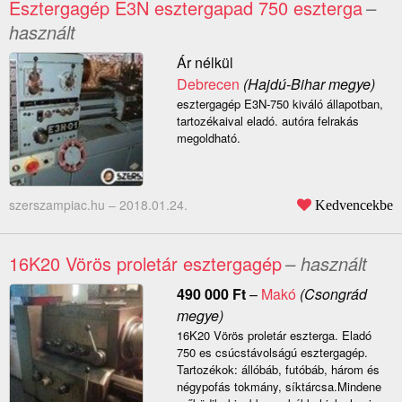
Esztergagép E3N esztergapad 750 eszterga
–
használt
Ár nélkül
Debrecen
(Hajdú-Bihar megye)
esztergagép E3N-750 kiváló állapotban,
tartozékaival eladó. autóra felrakás
megoldható.
szerszampiac.hu –
2018.01.24.
Kedvencekbe
16K20 Vörös proletár esztergagép
– használt
490 000
Ft
–
Makó
(Csongrád
megye)
16K20 Vörös proletár eszterga. Eladó
750 es csúcstávolságú esztergagép.
Tartozékok: állóbáb, futóbáb, három és
négypofás tokmány, síktárcsa.Mindene