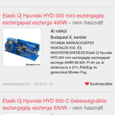
Eladó Új Hyundai HYD-300 mini esztergagép
esztergapad eszterga 400W
– nem használt
Ár nélkül
Budapest X. kerület
HYUNDAI BARKÁCSGÉPEK
HIVATALOS KIS- ÉS
NAGYKERESKEDÉSE!Eladó Új Hyundai
HYD-300 mini esztergagép esztergapad
eszterga 400W199.900.-Ft-ért (az ár
tartalmazza a 27% Áfát)Egy év
garanciával.Minden Fog...
szerszampiac.hu –
2018.01.12.
Kedvencekbe
Eladó Új Hyundai HYD 500-C Sebességváltós
esztergagép eszterga 550W
– nem használt