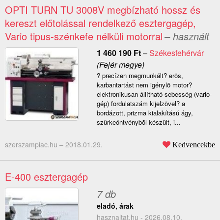
OPTI TURN TU 3008V megbízható hossz és
kereszt előtolással rendelkező esztergagép,
Vario tipus-szénkefe nélküli motorral
– használt
1 460 190
Ft
–
Székesfehérvár
(Fejér megye)
? precízen megmunkált? erõs,
karbantartást nem igénylõ motor?
elektronikusan állítható sebesség (vario-
gép) fordulatszám kijelzõvel? a
bordázott, prizma kialakítású ágy,
szürkeöntvénybõl készült, i...
szerszampiac.hu –
2018.01.29.
Kedvencekbe
E-400 esztergagép
7 db
eladó, árak
hasznaltat.hu - 2026.08.10.