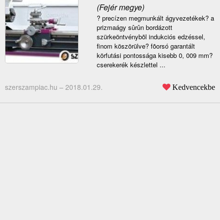
(Fejér megye)
? precízen megmunkált ágyvezetékek? a
prizmaágy sûrûn bordázott
szürkeöntvénybõl indukciós edzéssel,
finom köszörülve? fõorsó garantált
körfutási pontossága kisebb 0, 009 mm?
cserekerék készlettel ...
szerszampiac.hu –
2018.01.29.
Kedvencekbe