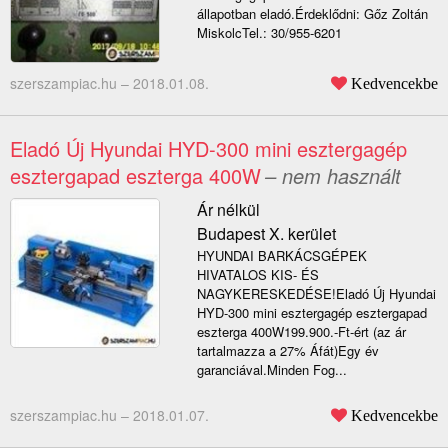
állapotban eladó.Érdeklődni: Gőz Zoltán
MiskolcTel.: 30/955-6201
szerszampiac.hu –
2018.01.08.
Kedvencekbe
Eladó Új Hyundai HYD-300 mini esztergagép
esztergapad eszterga 400W
– nem használt
Ár nélkül
Budapest X. kerület
HYUNDAI BARKÁCSGÉPEK
HIVATALOS KIS- ÉS
NAGYKERESKEDÉSE!Eladó Új Hyundai
HYD-300 mini esztergagép esztergapad
eszterga 400W199.900.-Ft-ért (az ár
tartalmazza a 27% Áfát)Egy év
garanciával.Minden Fog...
szerszampiac.hu –
2018.01.07.
Kedvencekbe