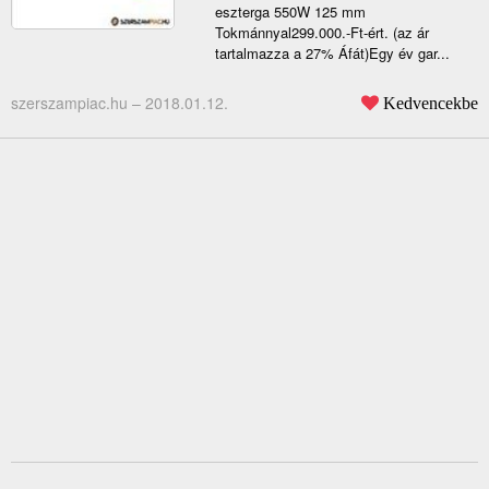
eszterga 550W 125 mm
Tokmánnyal299.000.-Ft-ért. (az ár
tartalmazza a 27% Áfát)Egy év gar...
szerszampiac.hu –
2018.01.12.
Kedvencekbe