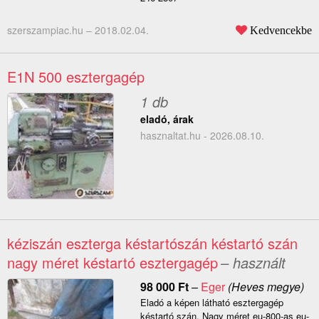
szerszampiac.hu –
2018.02.04.
Kedvencekbe
E1N 500 esztergagép
1 db
eladó, árak
hasznaltat.hu - 2026.08.10.
kéziszán eszterga késtartószán késtartó szán
nagy méret késtartó esztergagép
– használt
98 000
Ft
–
Eger
(Heves megye)
Eladó a képen látható esztergagép
késtartó szán. Nagy méret eu-800-as eu-