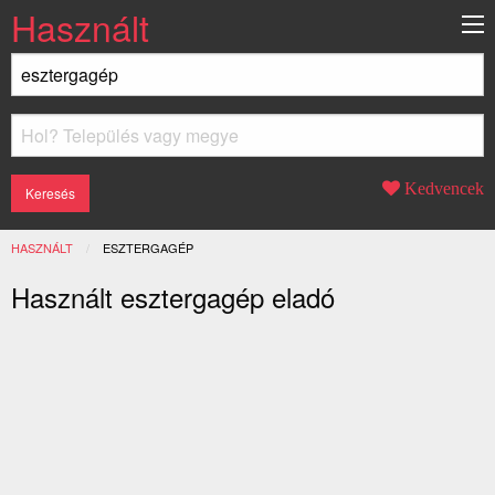
Használt
Kedvencek
HASZNÁLT
JELENLEGI:
ESZTERGAGÉP
Használt esztergagép eladó