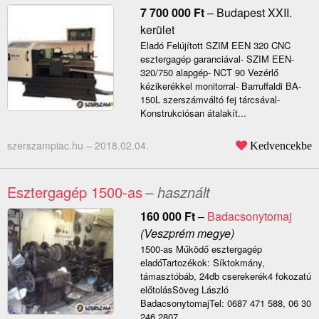
7 700 000
Ft
–
Budapest XXII.
kerület
Eladó Felújított SZIM EEN 320 CNC
esztergagép garanciával- SZIM EEN-
320/750 alapgép- NCT 90 Vezérlő
kézikerékkel monitorral- Barruffaldi BA-
150L szerszámváltó fej tárcsával-
Konstrukciósan átalakít...
szerszampiac.hu –
2018.02.04.
Kedvencekbe
Esztergagép 1500-as
– használt
160 000
Ft
–
Badacsonytomaj
(Veszprém megye)
1500-as Működő esztergagép
eladóTartozékok: Síktokmány,
támasztóbáb, 24db cserekerék4 fokozatú
előtolásSöveg László
BadacsonytomajTel: 0687 471 588, 06 30
246 2807