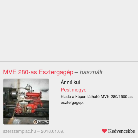
MVE 280-as Esztergagép
– használt
Ár nélkül
Pest megye
Eladó a képen látható MVE 280/1500-as
esztergagép.
szerszampiac.hu –
2018.01.09.
Kedvencekbe