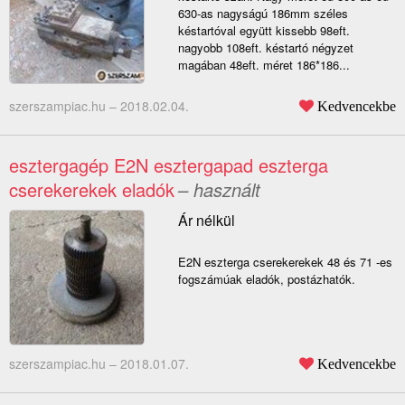
630-as nagyságú 186mm széles
késtartóval együtt kissebb 98eft.
nagyobb 108eft. késtartó négyzet
magában 48eft. méret 186*186...
szerszampiac.hu –
2018.02.04.
Kedvencekbe
esztergagép E2N esztergapad eszterga
cserekerekek eladók
– használt
Ár nélkül
E2N eszterga cserekerekek 48 és 71 -es
fogszámúak eladók, postázhatók.
szerszampiac.hu –
2018.01.07.
Kedvencekbe