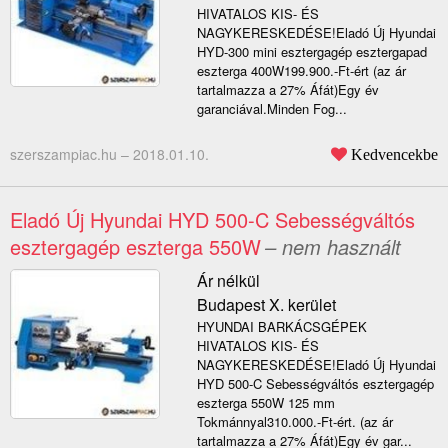
HIVATALOS KIS- ÉS
NAGYKERESKEDÉSE!Eladó Új Hyundai
HYD-300 mini esztergagép esztergapad
eszterga 400W199.900.-Ft-ért (az ár
tartalmazza a 27% Áfát)Egy év
garanciával.Minden Fog...
szerszampiac.hu –
2018.01.10.
Kedvencekbe
Eladó Új Hyundai HYD 500-C Sebességváltós
esztergagép eszterga 550W
– nem használt
Ár nélkül
Budapest X. kerület
HYUNDAI BARKÁCSGÉPEK
HIVATALOS KIS- ÉS
NAGYKERESKEDÉSE!Eladó Új Hyundai
HYD 500-C Sebességváltós esztergagép
eszterga 550W 125 mm
Tokmánnyal310.000.-Ft-ért. (az ár
tartalmazza a 27% Áfát)Egy év gar...