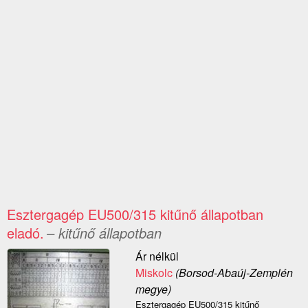
Esztergagép EU500/315 kitűnő állapotban
eladó.
– kitűnő állapotban
Ár nélkül
Miskolc
(Borsod-Abaúj-Zemplén
megye)
Esztergagép EU500/315 kitűnő