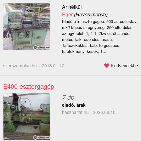
Ár nélkül
Eger
(Heves megye)
Eladó e1n esztergagép. 500-as csúcstáv,
mk2 kúpos szegnyereg, 250 elfordulás
az ágy felet. 1, 1-1, 7kw-os dhalander
motor.Halk, csendes járású,
Tartozékokkal: báb, forgócsúcs,
fúrótokmány, kések, 1...
szerszampiac.hu –
2018.01.12.
Kedvencekbe
E400 esztergagép
7 db
eladó, árak
hasznaltat.hu - 2026.08.10.