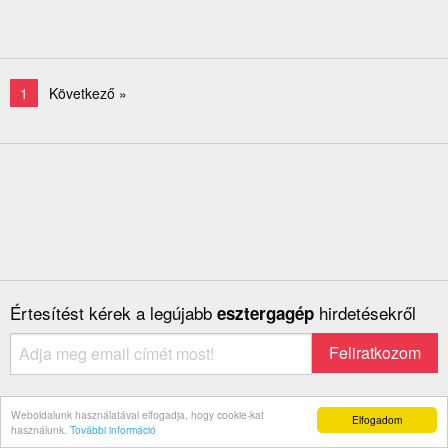
1
Következő »
Értesítést kérek a legújabb
hirdetésekről
esztergagép
Weboldalunk használatával elfogadja, hogy cookie-kat
Elfogadom
használunk.
További információ
Van Önnél használt esztergagép, ami nem kell már?