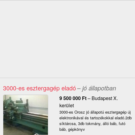
3000-es esztergagép eladó
– jó állapotban
9 500 000
Ft
–
Budapest X.
kerület
3000-es Orosz jó állapotú esztergagép új
elektronikával és tartozékokkal eladó.2db
síktárcsa, 3db tokmány, álló báb, futó
báb, gépkönyv