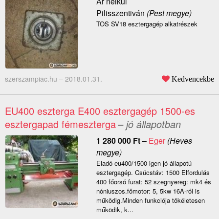
Ár nélkül
Pilisszentiván
(Pest megye)
TOS SV18 esztergagép alkatrészek
szerszampiac.hu –
2018.01.31.
Kedvencekbe
EU400 eszterga E400 esztergagép 1500-es
esztergapad fémeszterga
– jó állapotban
1 280 000
Ft
–
Eger
(Heves
megye)
Eladó eu400/1500 igen jó állapotú
esztergagép. Csúcstáv: 1500 Elfordulás
400 főorsó furat: 52 szegnyereg: mk4 és
nóniuszos.főmotor: 5, 5kw 16A-ról is
működig.Minden funkciója tökéletesen
működik, k...