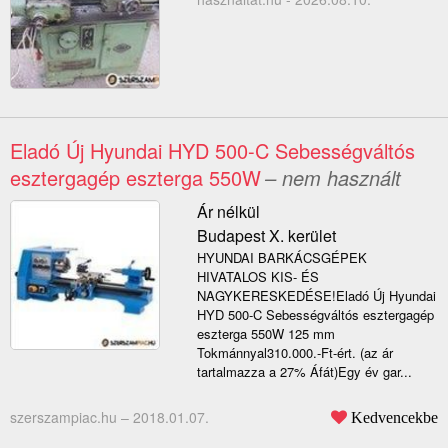
Eladó Új Hyundai HYD 500-C Sebességváltós
esztergagép eszterga 550W
– nem használt
Ár nélkül
Budapest X. kerület
HYUNDAI BARKÁCSGÉPEK
HIVATALOS KIS- ÉS
NAGYKERESKEDÉSE!Eladó Új Hyundai
HYD 500-C Sebességváltós esztergagép
eszterga 550W 125 mm
Tokmánnyal310.000.-Ft-ért. (az ár
tartalmazza a 27% Áfát)Egy év gar...
szerszampiac.hu –
2018.01.07.
Kedvencekbe