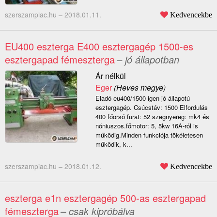
szerszampiac.hu –
2018.01.11.
Kedvencekbe
EU400 eszterga E400 esztergagép 1500-es
esztergapad fémeszterga
– jó állapotban
Ár nélkül
Eger
(Heves megye)
Eladó eu400/1500 igen jó állapotú
esztergagép. Csúcstáv: 1500 Elfordulás
400 főorsó furat: 52 szegnyereg: mk4 és
nóniuszos.főmotor: 5, 5kw 16A-ról is
működig.Minden funkciója tökéletesen
működik, k...
szerszampiac.hu –
2018.01.12.
Kedvencekbe
eszterga e1n esztergagép 500-as esztergapad
fémeszterga
– csak kipróbálva