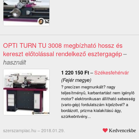
OPTI TURN TU 3008 megbízható hossz és
kereszt előtolással rendelkező esztergagép
–
használt
1 220 150
Ft
–
Székesfehérvár
(Fejér megye)
? precízen megmunkált? nagy
teljesítményû, karbantartást nem igénylõ
motor? elektronikusan állítható sebesség
(vario-gép) fordulatszám kijelzõvel? a
bordázott, prizma kialakítású ágy,
szürkeöntvény...
szerszampiac.hu –
2018.01.29.
Kedvencekbe