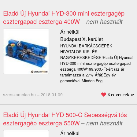
Eladó Új Hyundai HYD-300 mini esztergagép
esztergapad eszterga 400W
– nem használt
Ár nélkül
Budapest X. kerület
HYUNDAI BARKÁCSGÉPEK
HIVATALOS KIS- ÉS
NAGYKERESKEDÉSE!Eladó Új Hyundai
HYD-300 mini esztergagép esztergapad
eszterga 400W199.900.-Ft-ért (az ár
tartalmazza a 27% Áfát)Egy év
garanciával.Minden Fog...
szerszampiac.hu –
2018.01.09.
Kedvencekbe
Eladó Új Hyundai HYD 500-C Sebességváltós
esztergagép eszterga 550W
– nem használt
Ár nélkül