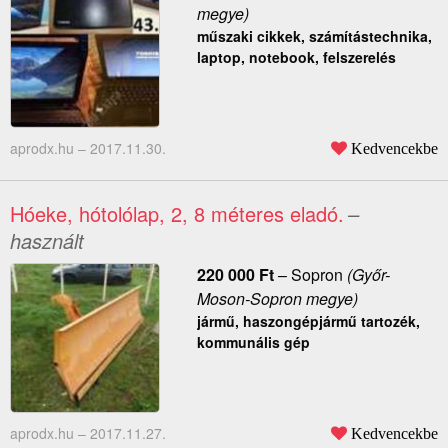
megye)
műszaki cikkek, számítástechnika,
laptop, notebook, felszerelés
aprodx.hu –
2017.11.30.
Kedvencekbe
Hóeke, hótolólap, 2, 8 méteres eladó.
–
használt
220 000
Ft
–
Sopron
(Győr-
Moson-Sopron megye)
jármű, haszongépjármű tartozék,
kommunális gép
aprodx.hu –
2017.11.27.
Kedvencekbe