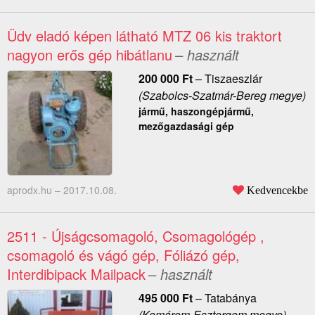
Üdv eladó képen látható MTZ 06 kis traktort
nagyon erős gép hibátlanu
– használt
200 000
Ft
–
Tiszaeszlár
(Szabolcs-Szatmár-Bereg megye)
jármű, haszongépjármű,
mezőgazdasági gép
aprodx.hu –
2017.10.08.
Kedvencekbe
2511 - Újságcsomagoló, Csomagológép ,
csomagoló és vágó gép, Fóliázó gép,
Interdibipack Mailpack
– használt
495 000
Ft
–
Tatabánya
(Komárom-Esztergom megye)