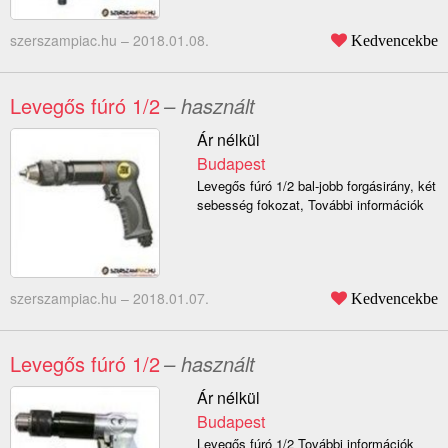
szerszampiac.hu –
2018.01.08.
Kedvencekbe
Levegős fúró 1/2
– használt
Ár nélkül
Budapest
Levegős fúró 1/2 bal-jobb forgásirány, két
sebesség fokozat, További információk
szerszampiac.hu –
2018.01.07.
Kedvencekbe
Levegős fúró 1/2
– használt
Ár nélkül
Budapest
Levegős fúró 1/2 További információk