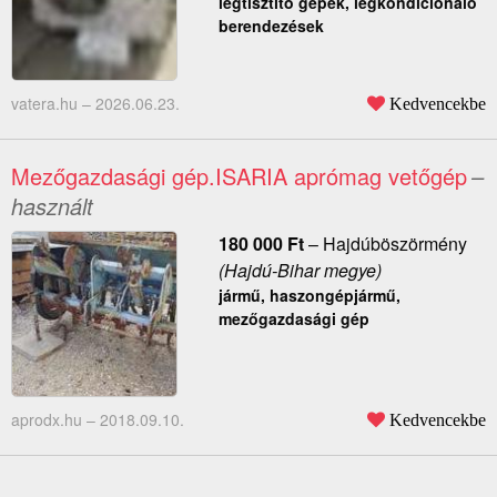
légtisztító gépek, légkondicionáló
berendezések
vatera.hu –
2026.06.23.
Kedvencekbe
Mezőgazdasági gép.ISARIA aprómag vetőgép
–
használt
180 000
Ft
–
Hajdúböszörmény
(Hajdú-Bihar megye)
jármű, haszongépjármű,
mezőgazdasági gép
aprodx.hu –
2018.09.10.
Kedvencekbe