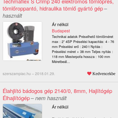
Techmaflex S Crimp 240 elektromos tömlőprés,
tömlőroppantó, hidraulika tömlő gyártó gép
–
használt
Ár nélkül
Budapest
Technikai adatok Préselhető tömlőméret
max : 2” 4SP Préselési kapacitás: 4 - 76
mm Préselési erő : 240 t Nyitás :
Préselési méret + 38 mm Teljes nyitás :
118 mm Mesterpofa hossza : 100 mm
Méretbeál...
szerszampiac.hu –
2018.01.29.
Kedvencekbe
Élahjlító bádogos gép 2140/0, 8mm, Hajlítógép
Élhajlítógép
– nem használt
Ár nélkül