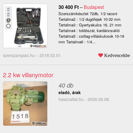
30 400
Ft
–
Budapest
Szerszámkészlet 72db, 1/2 racsni
Tartalma2 : 1/2 dugófejek 10-32 mm
Tartalma3 : Gyertyakulcs 16, 21 mm
Tartalma4 : toldószár, kardáncsukló
Tartalma5 : csillag-villáskulcsok 10-19
mm Tartalma6 : 1/4...
szerszampiac.hu –
2018.02.01.
Kedvencekbe
2.2 kw villanymotor
40 db
eladó, árak
hasznaltat.hu - 2026.08.08.