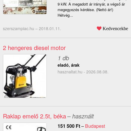
9 kW. A megadott ár irányár, a végső ár
megegyezés kérdése. (Nettó ár!)
Hétvég...
szerszampiac.hu –
2018.01.11.
Kedvencekbe
2 hengeres diesel motor
1 db
eladó, árak
hasznaltat.hu - 2026.08.08.
Raklap emelő 2.5t, béka
– használt
151 500
Ft
–
Budapest