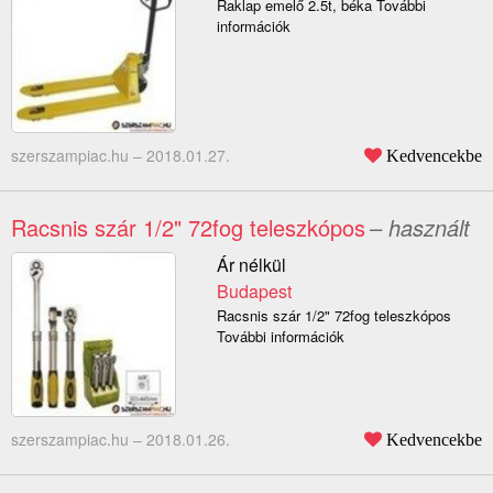
Raklap emelő 2.5t, béka További
információk
szerszampiac.hu –
2018.01.27.
Kedvencekbe
Racsnis szár 1/2" 72fog teleszkópos
– használt
Ár nélkül
Budapest
Racsnis szár 1/2" 72fog teleszkópos
További információk
szerszampiac.hu –
2018.01.26.
Kedvencekbe