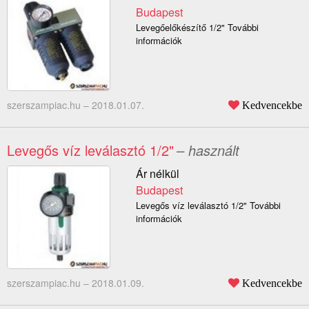
Budapest
Levegőelőkészítő 1/2" További
információk
szerszampiac.hu –
2018.01.07.
Kedvencekbe
Levegős víz leválasztó 1/2"
– használt
Ár nélkül
Budapest
Levegős víz leválasztó 1/2" További
információk
szerszampiac.hu –
2018.01.09.
Kedvencekbe