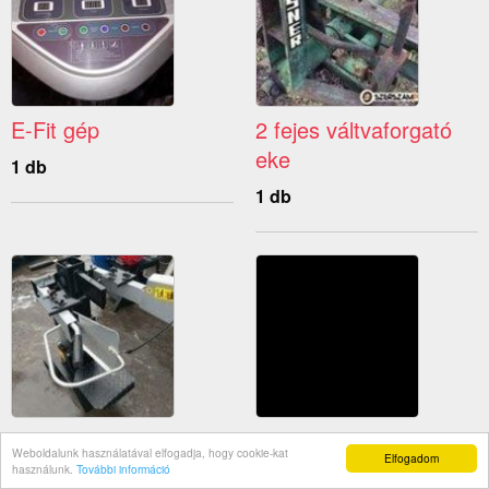
E-Fit gép
2 fejes váltvaforgató
eke
1 db
1 db
Fa hasító gép
Kúpos hasító gép
Weboldalunk használatával elfogadja, hogy cookie-kat
Elfogadom
használunk.
További információ
9 db
1 db