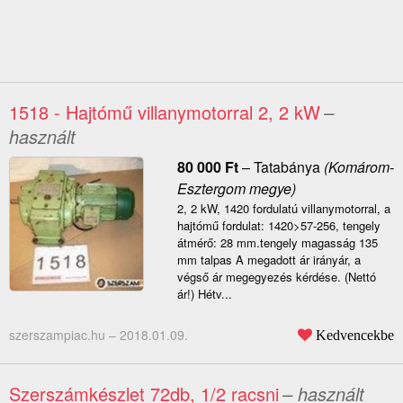
1518 - Hajtómű villanymotorral 2, 2 kW
–
használt
80 000
Ft
–
Tatabánya
(Komárom-
Esztergom megye)
2, 2 kW, 1420 fordulatú villanymotorral, a
hajtómű fordulat: 1420>57-256, tengely
átmérő: 28 mm.tengely magasság 135
mm talpas A megadott ár irányár, a
végső ár megegyezés kérdése. (Nettó
ár!) Hétv...
szerszampiac.hu –
2018.01.09.
Kedvencekbe
Szerszámkészlet 72db, 1/2 racsni
– használt