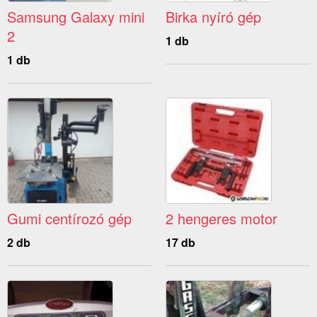
Samsung Galaxy mini
Birka nyíró gép
2
1 db
1 db
Gumi centírozó gép
2 hengeres motor
2 db
17 db