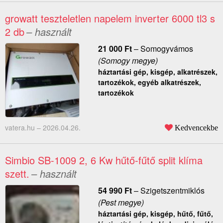
growatt teszteletlen napelem inverter 6000 tl3 s
2 db
– használt
21 000
Ft
–
Somogyvámos
(Somogy megye)
háztartási gép, kisgép, alkatrészek,
tartozékok, egyéb alkatrészek,
tartozékok
vatera.hu –
2026.04.26.
Kedvencekbe
Simbio SB-1009 2, 6 Kw hűtő-fűtő split klíma
szett.
– használt
54 990
Ft
–
Szigetszentmiklós
(Pest megye)
háztartási gép, kisgép, hűtő, fűtő,