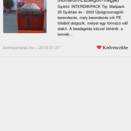
Gyártó: INTERDIBIPACK Tip: Mailpack
25 Gyártási év : 2003 Újságcsomagoló
berendezés, mely berendezés sík PE
fóliából dolgozik, melyet egy formázó váll
alakít. A beadagolás kézzel történik. a
termék...
szerszampiac.hu –
2018.01.27.
Kedvencekbe