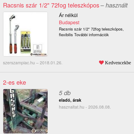
Racsnis szár 1/2" 72fog teleszkópos
– használt
Ár nélkül
Budapest
Racsnis szár 1/2" 72fog teleszkópos,
flexibilis További információk
szerszampiac.hu –
2018.01.26.
Kedvencekbe
2-es eke
5 db
eladó, árak
hasznaltat.hu - 2026.08.08.