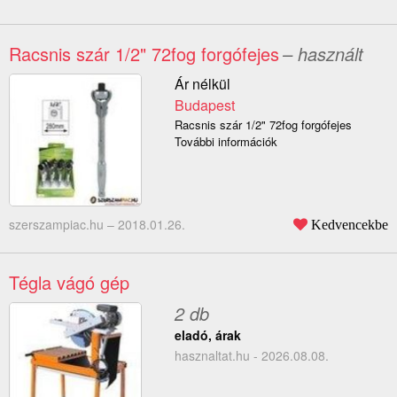
Racsnis szár 1/2" 72fog forgófejes
– használt
Ár nélkül
Budapest
Racsnis szár 1/2" 72fog forgófejes
További információk
szerszampiac.hu –
2018.01.26.
Kedvencekbe
Tégla vágó gép
2 db
eladó, árak
hasznaltat.hu - 2026.08.08.