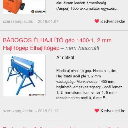
aktuálisan leadott ármerősség
(Amper).Több akkumulátor egyszerr...
szerszampiac.hu –
2018.01.07.
Kedvencekbe
BÁDOGOS ÉLHAJLÍTÓ gép 1400/1, 2 mm
Hajlítógép Élhajlítógép
– nem használt
Ár nélkül
Eladó új élhajlító gép. Hossza 1, 4m.
Hajlítható acél plé 1, 2 mm
vastagságu.Munkahossz 1400 mm,
hajlítható lemezvastagság: - acél lemez
1, 2 mm- alumínium lemez 1, 5 mm-
rozsdamentes acél 0, 8 mmE...
szerszampiac.hu –
2018.01.12.
Kedvencekbe