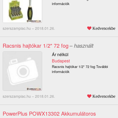
információk
szerszampiac.hu –
2018.01.26.
Kedvencekbe
Racsnis hajtókar 1/2" 72 fog
– használt
Ár nélkül
Budapest
Racsnis hajtókar 1/2" 72 fog További
információk
szerszampiac.hu –
2018.01.26.
Kedvencekbe
PowerPlus POWX13302 Akkumulátoros