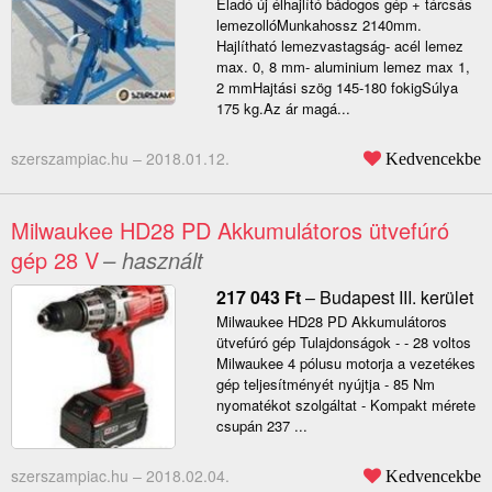
Eladó új élhajlító bádogos gép + tárcsás
lemezollóMunkahossz 2140mm.
Hajlítható lemezvastagság- acél lemez
max. 0, 8 mm- aluminium lemez max 1,
2 mmHajtási szög 145-180 fokigSúlya
175 kg.Az ár magá...
szerszampiac.hu –
2018.01.12.
Kedvencekbe
Milwaukee HD28 PD Akkumulátoros ütvefúró
gép 28 V
– használt
217 043
Ft
–
Budapest III. kerület
Milwaukee HD28 PD Akkumulátoros
ütvefúró gép Tulajdonságok - - 28 voltos
Milwaukee 4 pólusu motorja a vezetékes
gép teljesítményét nyújtja - 85 Nm
nyomatékot szolgáltat - Kompakt mérete
csupán 237 ...
szerszampiac.hu –
2018.02.04.
Kedvencekbe