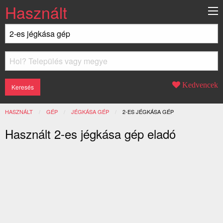
Használt
Kedvencek
HASZNÁLT
GÉP
JÉGKÁSA GÉP
JELENLEGI:
2-ES JÉGKÁSA GÉP
Használt 2-es jégkása gép eladó