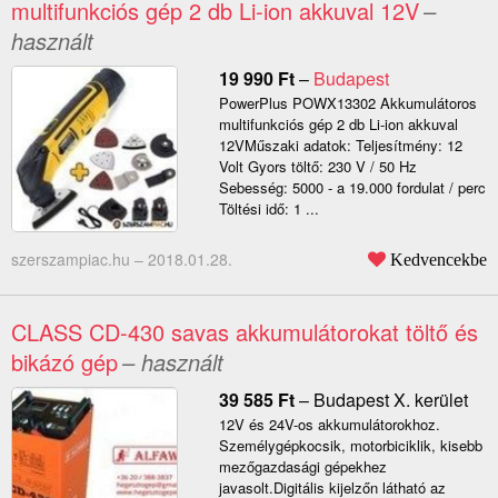
multifunkciós gép 2 db Li-ion akkuval 12V
–
használt
19 990
Ft
–
Budapest
PowerPlus POWX13302 Akkumulátoros
multifunkciós gép 2 db Li-ion akkuval
12VMűszaki adatok: Teljesítmény: 12
Volt Gyors töltő: 230 V / 50 Hz
Sebesség: 5000 - a 19.000 fordulat / perc
Töltési idő: 1 ...
szerszampiac.hu –
2018.01.28.
Kedvencekbe
CLASS CD-430 savas akkumulátorokat töltő és
bikázó gép
– használt
39 585
Ft
–
Budapest X. kerület
12V és 24V-os akkumulátorokhoz.
Személygépkocsik, motorbiciklik, kisebb
mezőgazdasági gépekhez
javasolt.Digitális kijelzőn látható az