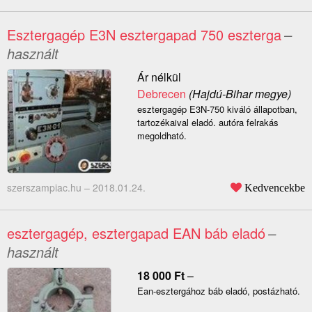
Esztergagép E3N esztergapad 750 eszterga
–
használt
Ár nélkül
Debrecen
(Hajdú-Bihar megye)
esztergagép E3N-750 kiváló állapotban,
tartozékaival eladó. autóra felrakás
megoldható.
szerszampiac.hu –
2018.01.24.
Kedvencekbe
esztergagép, esztergapad EAN báb eladó
–
használt
18 000
Ft
–
Ean-esztergához báb eladó, postázható.