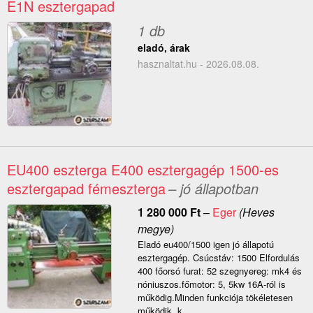
E1N esztergapad
1 db
eladó, árak
hasznaltat.hu - 2026.08.08.
EU400 eszterga E400 esztergagép 1500-es
esztergapad fémeszterga
– jó állapotban
1 280 000
Ft
–
Eger
(Heves
megye)
Eladó eu400/1500 igen jó állapotú
esztergagép. Csúcstáv: 1500 Elfordulás
400 főorsó furat: 52 szegnyereg: mk4 és
nóniuszos.főmotor: 5, 5kw 16A-ról is
működig.Minden funkciója tökéletesen
működik, k...