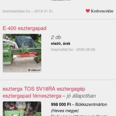
szerszampiac.hu –
2018.01.31.
Kedvencekbe
E-400 esztergapad
2 db
eladó, árak
hasznaltat.hu - 2026.08.08.
eszterga TOS SV18RA esztergagép
esztergapad fémeszterga
– jó állapotban
998 000
Ft
–
Bükkszentmárton
(Heves megye)