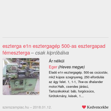
eszterga e1n esztergagép 500-as esztergapad
fémeszterga
– csak kipróbálva
Ár nélkül
Eger
(Heves megye)
Eladó e1n esztergagép. 500-as csúcstáv,
mk2 kúpos szegnyereg, 250 elfordulás
az ágy felet. 1, 1-1, 7kw-os dhalander
motor.Halk, csendes járású,
Tartozékokkal: báb, forgócsúcs,
fúrótokmány, kések, 1...
szerszampiac.hu –
2018.01.12.
Kedvencekbe