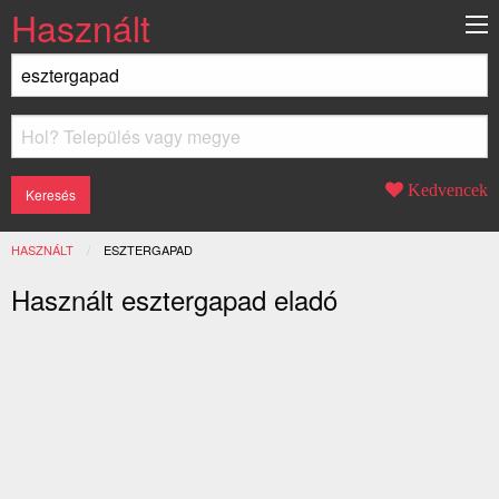
Használt
Kedvencek
HASZNÁLT
JELENLEGI:
ESZTERGAPAD
Használt esztergapad eladó