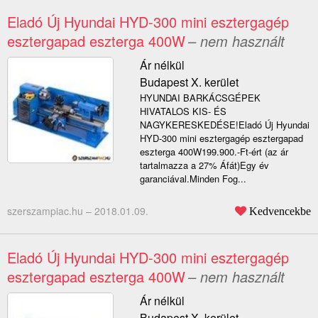
Eladó Új Hyundai HYD-300 mini esztergagép
esztergapad eszterga 400W
– nem használt
Ár nélkül
Budapest X. kerület
HYUNDAI BARKÁCSGÉPEK
HIVATALOS KIS- ÉS
NAGYKERESKEDÉSE!Eladó Új Hyundai
HYD-300 mini esztergagép esztergapad
eszterga 400W199.900.-Ft-ért (az ár
tartalmazza a 27% Áfát)Egy év
garanciával.Minden Fog...
szerszampiac.hu –
2018.01.09.
Kedvencekbe
Eladó Új Hyundai HYD-300 mini esztergagép
esztergapad eszterga 400W
– nem használt
Ár nélkül
Budapest X. kerület