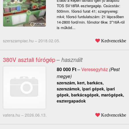
Eladó a képen látható igen jó állapotú
TOS SV18RA esztergagép. Csúcstáv:
500mm. főorsó furat 41; szegnyereg:
mk4; főorsó furdulatszám: 21 lépcsőben
14-2800 ford/min. főmotor 6kw. 3*16A-ról
is működ...
szerszampiac.hu –
2018.02.05.
Kedvencekbe
380V asztali fúrógép
– használt
80 000
Ft
–
Veresegyház
(Pest
megye)
szerszám, kert, barkács,
szerszámok, ipari gépek, ipari
gépek, barkácsgépek, marógépek,
esztergapadok
vatera.hu –
2026.06.13.
Kedvencekbe