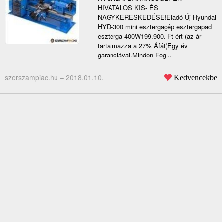
HIVATALOS KIS- ÉS
NAGYKERESKEDÉSE!Eladó Új Hyundai
HYD-300 mini esztergagép esztergapad
eszterga 400W199.900.-Ft-ért (az ár
tartalmazza a 27% Áfát)Egy év
garanciával.Minden Fog...
szerszampiac.hu –
2018.01.10.
Kedvencekbe