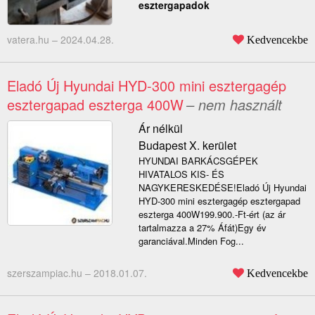
esztergapadok
vatera.hu –
2024.04.28.
Kedvencekbe
Eladó Új Hyundai HYD-300 mini esztergagép
esztergapad eszterga 400W
– nem használt
Ár nélkül
Budapest X. kerület
HYUNDAI BARKÁCSGÉPEK
HIVATALOS KIS- ÉS
NAGYKERESKEDÉSE!Eladó Új Hyundai
HYD-300 mini esztergagép esztergapad
eszterga 400W199.900.-Ft-ért (az ár
tartalmazza a 27% Áfát)Egy év
garanciával.Minden Fog...
szerszampiac.hu –
2018.01.07.
Kedvencekbe