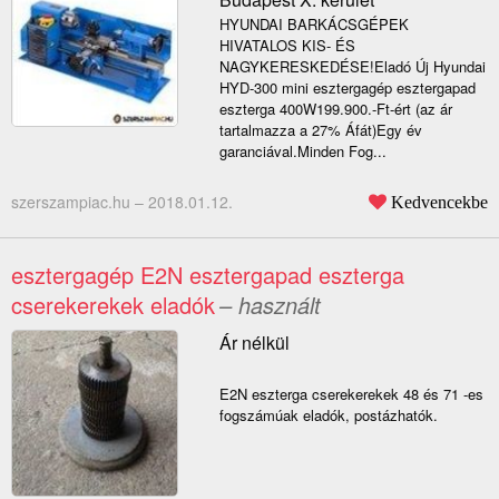
HYUNDAI BARKÁCSGÉPEK
HIVATALOS KIS- ÉS
NAGYKERESKEDÉSE!Eladó Új Hyundai
HYD-300 mini esztergagép esztergapad
eszterga 400W199.900.-Ft-ért (az ár
tartalmazza a 27% Áfát)Egy év
garanciával.Minden Fog...
szerszampiac.hu –
2018.01.12.
Kedvencekbe
esztergagép E2N esztergapad eszterga
cserekerekek eladók
– használt
Ár nélkül
E2N eszterga cserekerekek 48 és 71 -es
fogszámúak eladók, postázhatók.