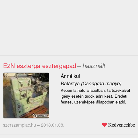
E2N eszterga esztergapad
– használt
Ár nélkül
Balástya
(Csongrád megye)
Képen látható állapotban, tartozékaival
igény esetén tudok adni kést. Eredeti
festés, üzemképes állapotban eladó.
szerszampiac.hu –
2018.01.08.
Kedvencekbe