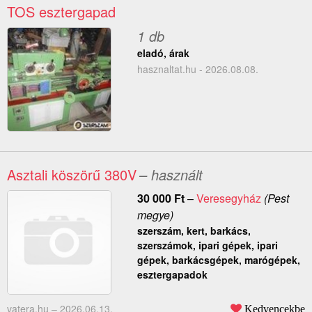
TOS esztergapad
1 db
eladó, árak
hasznaltat.hu - 2026.08.08.
Asztali köszörű 380V
– használt
30 000
Ft
–
Veresegyház
(Pest
megye)
szerszám, kert, barkács,
szerszámok, ipari gépek, ipari
gépek, barkácsgépek, marógépek,
esztergapadok
vatera.hu –
2026.06.13.
Kedvencekbe