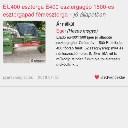
EU400 eszterga E400 esztergagép 1500-es
esztergapad fémeszterga
– jó állapotban
Ár nélkül
Eger
(Heves megye)
Eladó eu400/1500 igen jó állapotú
esztergagép. Csúcstáv: 1500 Elfordulás
400 főorsó furat: 52 szegnyereg: mk4 és
nóniuszos.főmotor: 5, 5kw 16A-ról is
működig.Minden funkciója tökéletesen
működik, k...
szerszampiac.hu –
2018.01.12.
Kedvencekbe