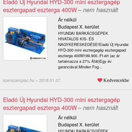
Eladó Új Hyundai HYD-300 mini esztergagép
esztergapad eszterga 400W
– nem használt
Ár nélkül
Budapest X. kerület
HYUNDAI BARKÁCSGÉPEK
HIVATALOS KIS- ÉS
NAGYKERESKEDÉSE!Eladó Új Hyundai
HYD-300 mini esztergagép esztergapad
eszterga 400W199.900.-Ft-ért (az ár
tartalmazza a 27% Áfát)Egy év
garanciával.Minden Fog...
szerszampiac.hu –
2018.01.07.
Kedvencekbe
Eladó Új Hyundai HYD-300 mini esztergagép
esztergapad eszterga 400W
– nem használt
Ár nélkül
Budapest X. kerület
HYUNDAI BARKÁCSGÉPEK