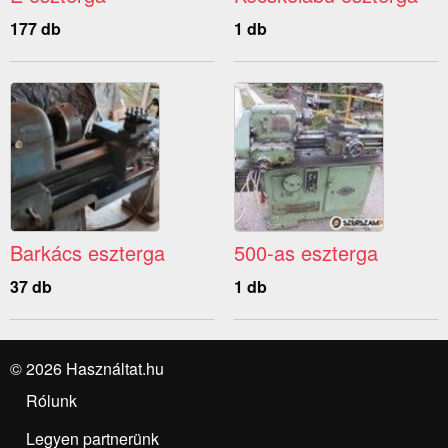
177 db
1 db
Barkács eszterga
500-as eszterga
37 db
1 db
© 2026 Használtat.hu
Rólunk
Legyen partnerünk