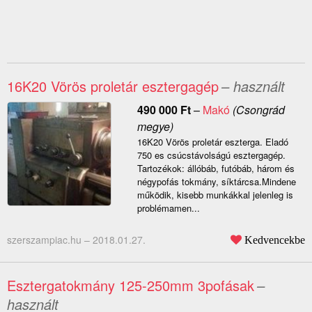
16K20 Vörös proletár esztergagép
– használt
490 000
Ft
–
Makó
(Csongrád
megye)
16K20 Vörös proletár eszterga. Eladó
750 es csúcstávolságú esztergagép.
Tartozékok: állóbáb, futóbáb, három és
négypofás tokmány, síktárcsa.Mindene
működik, kisebb munkákkal jelenleg is
problémamen...
szerszampiac.hu –
2018.01.27.
Kedvencekbe
Esztergatokmány 125-250mm 3pofásak
–
használt