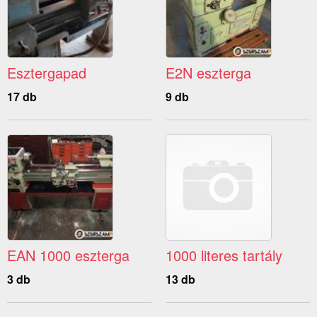
Esztergapad
E2N eszterga
17 db
9 db
EAN 1000 eszterga
1000 literes tartály
3 db
13 db