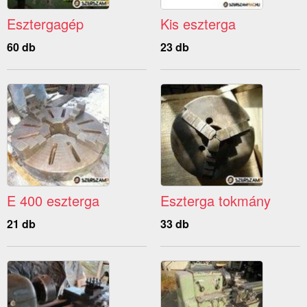
Esztergagép
Kis eszterga
60 db
23 db
E 400 eszterga
Eszterga tokmány
21 db
33 db