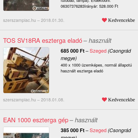
futobáb, lámpa). Érdeklődni:
06307376283Irányár: 528.000 Ft
szerszampiac.hu –
2018.01.30.
Kedvencekbe
TOS SV18RA eszterga eladó
– használt
685 000
Ft
–
Szeged
(Csongrád
megye)
400 x 1000 üzemképes, normál állapotú
használt eszterga eladó
szerszampiac.hu –
2018.01.08.
Kedvencekbe
EAN 1000 eszterga gép
– használt
385 000
Ft
–
Szeged
(Csongrád
megye)