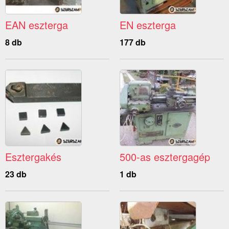
EAN eszterga
EN eszterga
8 db
177 db
Esztergakés
500-as esztergagép
23 db
1 db