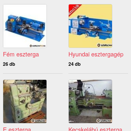
Fém eszterga
Hyundai esztergagép
26 db
24 db
E eszterga
Kecskelábú eszterga