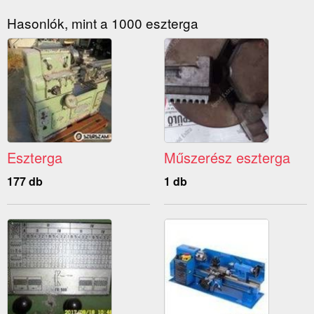
Hasonlók, mint a 1000 eszterga
Eszterga
Műszerész eszterga
177 db
1 db