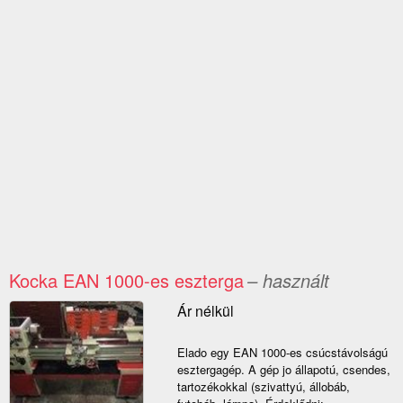
Kocka EAN 1000-es eszterga
– használt
Ár nélkül
Elado egy EAN 1000-es csúcstávolságú
esztergagép. A gép jo állapotú, csendes,
tartozékokkal (szivattyú, állobáb,