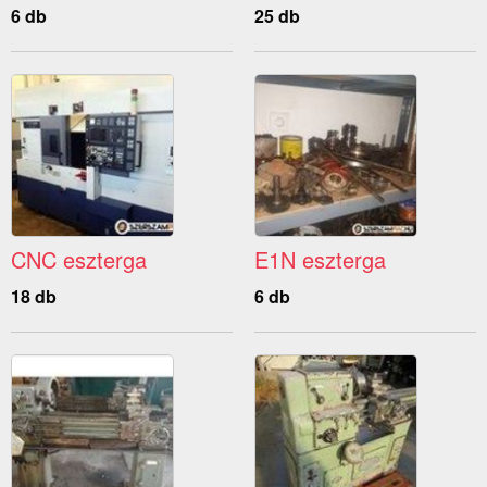
6 db
25 db
CNC eszterga
E1N eszterga
18 db
6 db