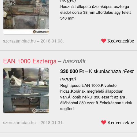
Használt állapotú üzemképes eszterga
eladóFőorsó 38 mmElfordulás ágy felett
340 mm
szerszampiac.hu –
2018.01.08.
Kedvencekbe
EAN 1000 Eszterga
– használt
330 000
Ft
–
Kiskunlacháza
(Pest
megye)
Régi típusú EAN 1000.Kivehető
hidas.Korának megfelelő állapotban
van.Állóbáb nélkül 330 ezer ft az ára ,
állóbábbal 350 ezer ft.Felrakásban tudok
segíteni.
szerszampiac.hu –
2018.01.31.
Kedvencekbe