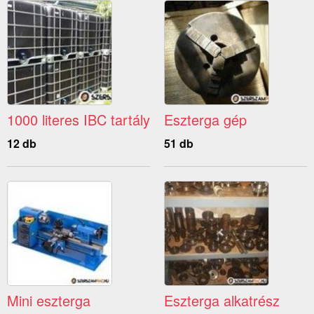
1000 literes IBC tartály
Eszterga gép
12 db
51 db
Mini eszterga
Eszterga alkatrész