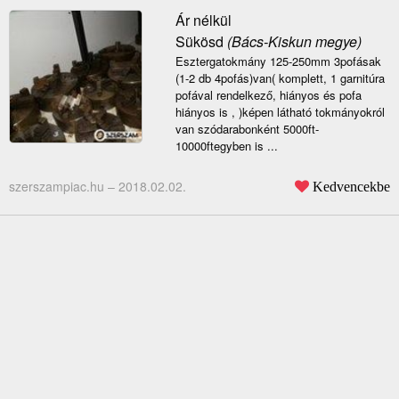
Ár nélkül
Sükösd
(Bács-Kiskun megye)
Esztergatokmány 125-250mm 3pofásak
(1-2 db 4pofás)van( komplett, 1 garnitúra
pofával rendelkező, hiányos és pofa
hiányos is , )képen látható tokmányokról
van szódarabonként 5000ft-
10000ftegyben is ...
szerszampiac.hu –
2018.02.02.
Kedvencekbe