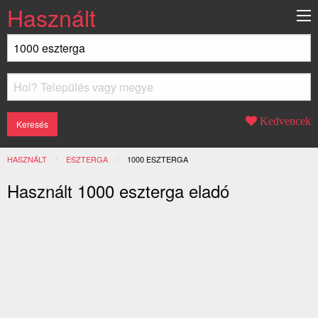
Használt
Kedvencek
HASZNÁLT
ESZTERGA
JELENLEGI:
1000 ESZTERGA
Használt 1000 eszterga eladó