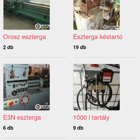
Orosz eszterga
Eszterga késtartó
2 db
19 db
E3N eszterga
1000 l tartály
6 db
9 db