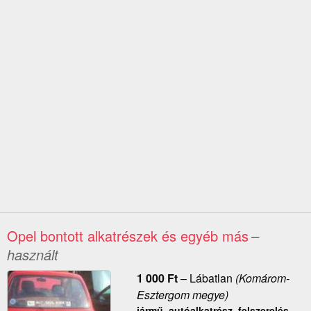
Opel bontott alkatrészek és egyéb más
–
használt
1 000
Ft
–
Lábatlan
(Komárom-
Esztergom megye)
jármű, autóalkatrész, felszerelés,