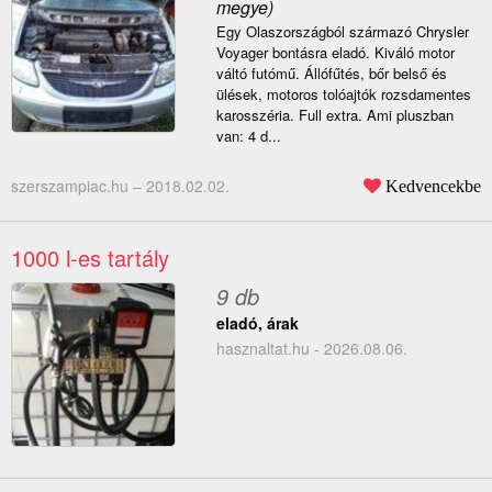
megye)
Egy Olaszországból származó Chrysler
Voyager bontásra eladó. Kiváló motor
váltó futómű. Állófűtés, bőr belső és
ülések, motoros tolóajtók rozsdamentes
karosszéria. Full extra. Ami pluszban
van: 4 d...
szerszampiac.hu –
2018.02.02.
Kedvencekbe
1000 l-es tartály
9 db
eladó, árak
hasznaltat.hu - 2026.08.06.