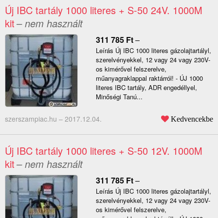
Új IBC tartály 1000 literes + S-50 24V. 1000M
kit
– nem használt
311 785
Ft
–
Leírás Új IBC 1000 literes gázolajtartályl,
szerelvényekkel, 12 vagy 24 vagy 230V-
os kimérővel felszerelve,
műanyagraklappal raktárról! - ÚJ 1000
literes IBC tartály, ADR engedéllyel,
Minőségi Tanú...
szerszampiac.hu –
2017.12.04.
Kedvencekbe
Új IBC tartály 1000 literes + S-50 12V. 1000M
kit
– nem használt
311 785
Ft
–
Leírás Új IBC 1000 literes gázolajtartályl,
szerelvényekkel, 12 vagy 24 vagy 230V-
os kimérővel felszerelve,