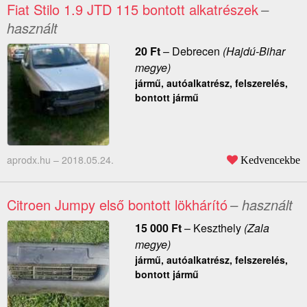
Fiat Stilo 1.9 JTD 115 bontott alkatrészek
–
használt
20
Ft
–
Debrecen
(Hajdú-Bihar
megye)
jármű, autóalkatrész, felszerelés,
bontott jármű
aprodx.hu –
2018.05.24.
Kedvencekbe
Citroen Jumpy első bontott lökhárító
– használt
15 000
Ft
–
Keszthely
(Zala
megye)
jármű, autóalkatrész, felszerelés,
bontott jármű