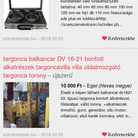
kőzetekben való fúrásáhozSzett
tartalma: 40 mm 65 mm 80 mm 100 mm
125 mm-es fej1 db 110 mm hosszúságú
sds plus-os toldószárhttp:
//szerszamokolcson.hu/index.ph...
szerszampiac.hu –
2018.02.03.
Kedvencekbe
targonca balkancar DV 16-21 bontott
alkatrészek targoncavilla villa oldalmozgató
targonca torony
– újszerű
10 000
Ft
–
Eger
(Heves megye)
Eladó a képen látható balkancar dv1621
33. tipusú targonca bontott alkatrészei,
fődarabjai: váltó torony, +alkatrészek:
önindító, gumi, generátor, stb./motor;
villakocsi; első kerék kormány orbit m...
szerszampiac.hu –
2018.02.05.
Kedvencekbe