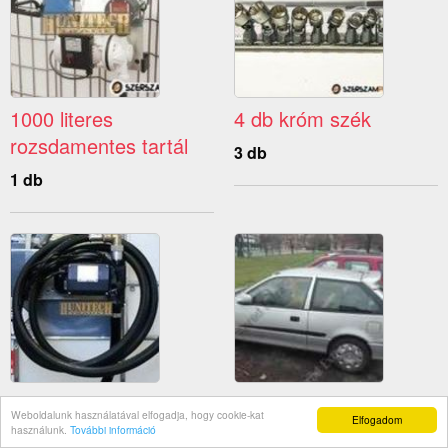
1000 literes
4 db króm szék
rozsdamentes tartál
3 db
1 db
IBC tartály 1000 l
Bontott Suzuki 2002-
Weboldalunk használatával elfogadja, hogy cookie-kat
Elfogadom
es alkatrész
használunk.
További információ
6 db