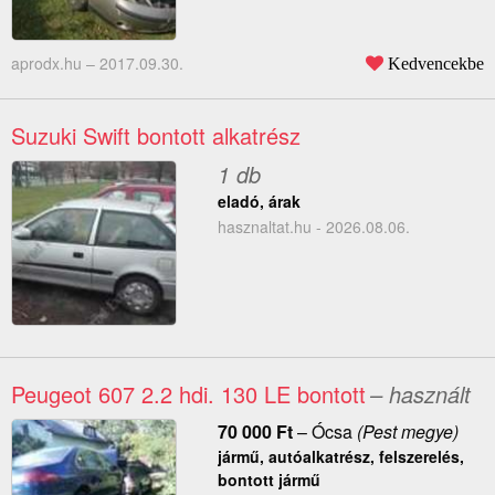
aprodx.hu –
2017.09.30.
Kedvencekbe
Suzuki Swift bontott alkatrész
1 db
eladó, árak
hasznaltat.hu - 2026.08.06.
Peugeot 607 2.2 hdi. 130 LE bontott
– használt
70 000
Ft
–
Ócsa
(Pest megye)
jármű, autóalkatrész, felszerelés,
bontott jármű