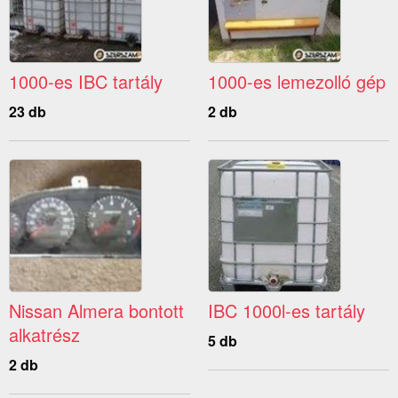
1000-es IBC tartály
1000-es lemezolló gép
23 db
2 db
Nissan Almera bontott
IBC 1000l-es tartály
alkatrész
5 db
2 db