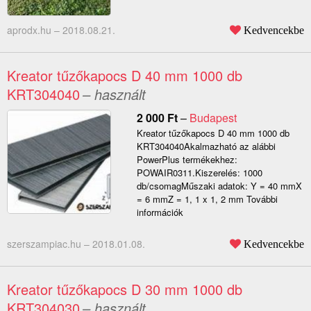
aprodx.hu –
2018.08.21.
Kedvencekbe
Kreator tűzőkapocs D 40 mm 1000 db
KRT304040
– használt
2 000
Ft
–
Budapest
Kreator tűzőkapocs D 40 mm 1000 db
KRT304040Akalmazható az alábbi
PowerPlus termékekhez:
POWAIR0311.Kiszerelés: 1000
db/csomagMűszaki adatok: Y = 40 mmX
= 6 mmZ = 1, 1 x 1, 2 mm További
információk
szerszampiac.hu –
2018.01.08.
Kedvencekbe
Kreator tűzőkapocs D 30 mm 1000 db
KRT304030
– használt