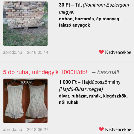
30
Ft
–
Tát
(Komárom-Esztergom
megye)
otthon, háztartás, építőanyag,
falazó anyagok
aprodx.hu –
2018.05.14.
Kedvencekbe
5 db ruha, mindegyik 1000ft/db! !
– használt
1 000
Ft
–
Hajdúböszörmény
(Hajdú-Bihar megye)
divat, ruházat, ruhák, kiegészítők,
női ruhák
aprodx.hu –
2018.06.27.
Kedvencekbe