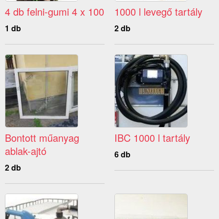
4 db felni-gumi 4 x 100
1000 l levegő tartály
1 db
2 db
Bontott műanyag
IBC 1000 l tartály
ablak-ajtó
6 db
2 db