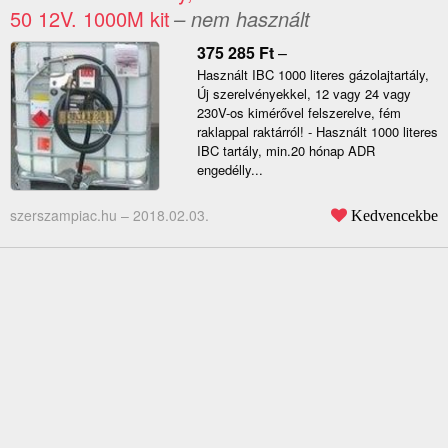
50 12V. 1000M kit
– nem használt
375 285
Ft
–
Használt IBC 1000 literes gázolajtartály,
Új szerelvényekkel, 12 vagy 24 vagy
230V-os kimérővel felszerelve, fém
raklappal raktárról! - Használt 1000 literes
IBC tartály, min.20 hónap ADR
engedélly...
szerszampiac.hu –
2018.02.03.
Kedvencekbe