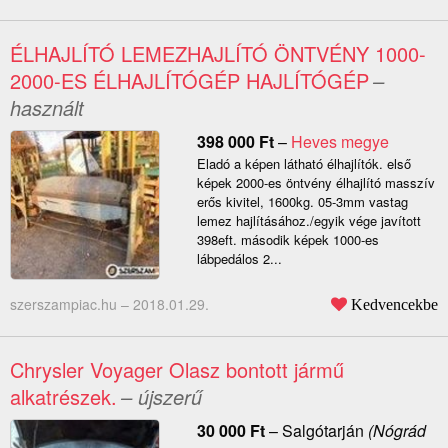
ÉLHAJLÍTÓ LEMEZHAJLÍTÓ ÖNTVÉNY 1000-
2000-ES ÉLHAJLÍTÓGÉP HAJLÍTÓGÉP
–
használt
398 000
Ft
–
Heves megye
Eladó a képen látható élhajlítók. első
képek 2000-es öntvény élhajlító masszív
erős kivitel, 1600kg. 05-3mm vastag
lemez hajlításához./egyik vége javított
398eft. második képek 1000-es
lábpedálos 2...
szerszampiac.hu –
2018.01.29.
Kedvencekbe
Chrysler Voyager Olasz bontott jármű
alkatrészek.
– újszerű
30 000
Ft
–
Salgótarján
(Nógrád