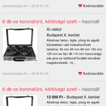
szerszampiac.hu –
2018.01.10.
Kedvencekbe
6 db-os koronafúró, körkivágó szett
– használt
Ár nélkül
Budapest X. kerület
Alkalmas beton, tégla, ytong és egyéb
kőzetekben való fúrásáhozSzett
tartalma: 40 mm 65 mm 80 mm 100 mm
125 mm-es fej1 db 110 mm hosszúságú
sds plus-os toldószárTovábbi termékek
megtekinthetők : ht...
szerszampiac.hu –
2018.01.24.
Kedvencekbe
6 db-os koronafúró, körkivágó szett
– használt
12 000
Ft
–
Budapest X. kerület
Alkalmas beton, tégla, ytong és egyéb