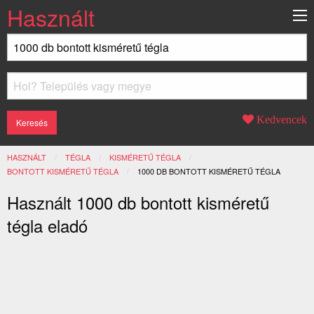
Használt
Kedvencek
HASZNÁLT
TÉGLA
KISMÉRETŰ TÉGLA
BONTOTT KISMÉRETŰ TÉGLA
JELENLEGI:
1000 DB BONTOTT KISMÉRETŰ TÉGLA
Használt 1000 db bontott kisméretű
tégla eladó