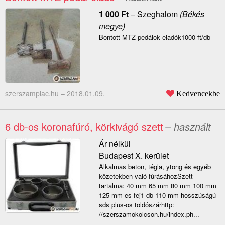
1 000
Ft
–
Szeghalom
(Békés
megye)
Bontott MTZ pedálok eladók1000 ft/db
szerszampiac.hu –
2018.01.09.
Kedvencekbe
6 db-os koronafúró, körkivágó szett
– használt
Ár nélkül
Budapest X. kerület
Alkalmas beton, tégla, ytong és egyéb
kőzetekben való fúrásáhozSzett
tartalma: 40 mm 65 mm 80 mm 100 mm
125 mm-es fej1 db 110 mm hosszúságú
sds plus-os toldószárhttp:
//szerszamokolcson.hu/index.ph...