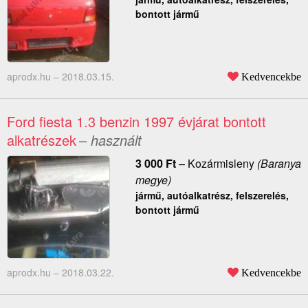
bontott jármű
aprodx.hu –
2018.03.15.
Kedvencekbe
Ford fiesta 1.3 benzin 1997 évjárat bontott
alkatrészek
– használt
3 000
Ft
–
Kozármisleny
(Baranya
megye)
jármű, autóalkatrész, felszerelés,
bontott jármű
aprodx.hu –
2018.03.22.
Kedvencekbe