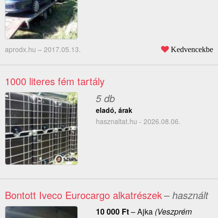
aprodx.hu –
2017.05.13.
Kedvencekbe
1000 literes fém tartály
5 db
eladó, árak
hasznaltat.hu - 2026.08.06.
Bontott Iveco Eurocargo alkatrészek
– használt
10 000
Ft
–
Ajka
(Veszprém