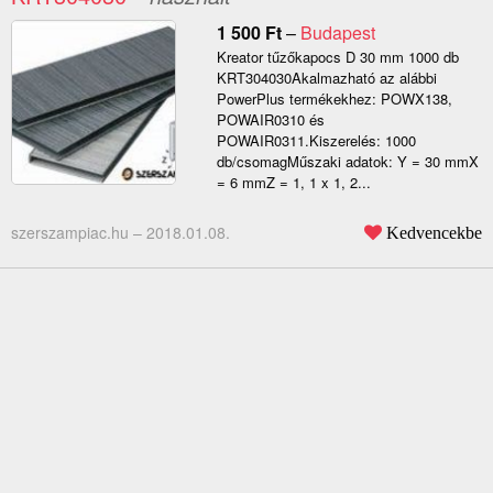
1 500
Ft
–
Budapest
Kreator tűzőkapocs D 30 mm 1000 db
KRT304030Akalmazható az alábbi
PowerPlus termékekhez: POWX138,
POWAIR0310 és
POWAIR0311.Kiszerelés: 1000
db/csomagMűszaki adatok: Y = 30 mmX
= 6 mmZ = 1, 1 x 1, 2...
szerszampiac.hu –
2018.01.08.
Kedvencekbe