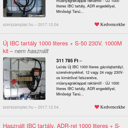
műanyagraklappal raktárról! - ÚJ 1000
literes IBC tartály, ADR engedéllyel,
Minőségi Tanú...
szerszampiac.hu –
2017.12.04.
Kedvencekbe
Új IBC tartály 1000 literes + S-50 230V. 1000M
kit
– nem használt
311 785
Ft
–
Leírás Új IBC 1000 literes gázolajtartályl,
szerelvényekkel, 12 vagy 24 vagy 230V-
os kimérővel felszerelve,
műanyagraklappal raktárról! - ÚJ 1000
literes IBC tartály, ADR engedéllyel,
Minőségi Tanú...
szerszampiac.hu –
2017.12.04.
Kedvencekbe
Használt IBC tartály, ADR-rel 1000 literes + S-