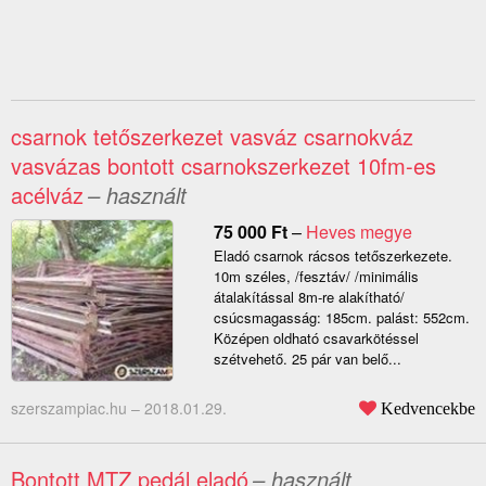
csarnok tetőszerkezet vasváz csarnokváz
vasvázas bontott csarnokszerkezet 10fm-es
acélváz
– használt
75 000
Ft
–
Heves megye
Eladó csarnok rácsos tetőszerkezete.
10m széles, /fesztáv/ /minimális
átalakítással 8m-re alakítható/
csúcsmagasság: 185cm. palást: 552cm.
Középen oldható csavarkötéssel
szétvehető. 25 pár van belő...
szerszampiac.hu –
2018.01.29.
Kedvencekbe
Bontott MTZ pedál eladó
– használt