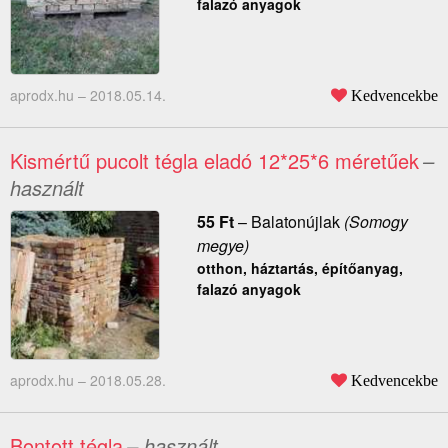
falazó anyagok
aprodx.hu –
2018.05.14.
Kedvencekbe
Kismértű pucolt tégla eladó 12*25*6 méretűek
–
használt
55
Ft
–
Balatonújlak
(Somogy
megye)
otthon, háztartás, építőanyag,
falazó anyagok
aprodx.hu –
2018.05.28.
Kedvencekbe
Bontott tégla
– használt