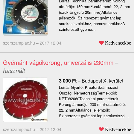
Leírás Technikai paraméterek: Korong
átmérője: 150 mmFuratátmérő: 22, 2 mm
(szűkítő gyűrű 20mm-re)Általános
jellemzők: Szinterezett gyémánt lap
sarokcsiszolókhoz, horonymarókhozA
szinterezett gyémá...
szerszampiac.hu –
2017.12.04.
Kedvencekbe
Gyémánt vágókorong, univerzális 230mm
–
használt
3 000
Ft
–
Budapest X. kerület
Leírás Gyártó: KreatorSzármazási
Ország: NémetországTermékkód:
KRT082060Technikai paraméterek:
Korong átmérője: 230 mmFuratátmérő:
22, 2 mmÁltalános jellemzők:
Szinterezett gyémánt lap sarokcsiszol...
szerszampiac.hu –
2017.12.04.
Kedvencekbe