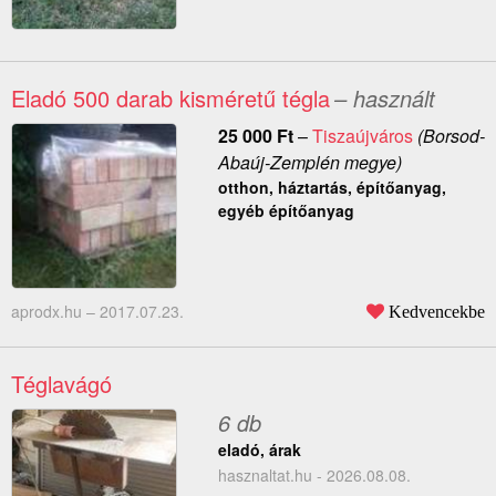
Eladó 500 darab kisméretű tégla
– használt
25 000
Ft
–
Tiszaújváros
(Borsod-
Abaúj-Zemplén megye)
otthon, háztartás, építőanyag,
egyéb építőanyag
aprodx.hu –
2017.07.23.
Kedvencekbe
Téglavágó
6 db
eladó, árak
hasznaltat.hu - 2026.08.08.