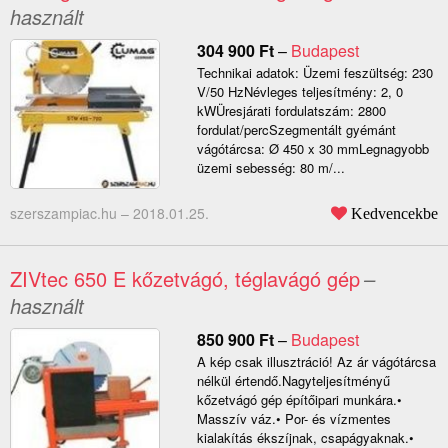
használt
304 900
Ft
–
Budapest
Technikai adatok: Üzemi feszültség: 230
V/50 HzNévleges teljesítmény: 2, 0
kWÜresjárati fordulatszám: 2800
fordulat/percSzegmentált gyémánt
vágótárcsa: Ø 450 x 30 mmLegnagyobb
üzemi sebesség: 80 m/...
szerszampiac.hu –
2018.01.25.
Kedvencekbe
ZIVtec 650 E kőzetvágó, téglavágó gép
–
használt
850 900
Ft
–
Budapest
A kép csak illusztráció! Az ár vágótárcsa
nélkül értendő.Nagyteljesítményű
kőzetvágó gép építőipari munkára.•
Masszív váz.• Por- és vízmentes
kialakítás ékszíjnak, csapágyaknak.•