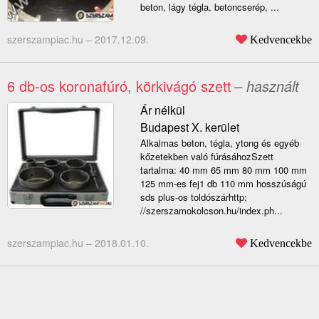
beton, lágy tégla, betoncserép, ...
szerszampiac.hu –
2017.12.09.
Kedvencekbe
6 db-os koronafúró, körkivágó szett
– használt
Ár nélkül
Budapest X. kerület
Alkalmas beton, tégla, ytong és egyéb
kőzetekben való fúrásáhozSzett
tartalma: 40 mm 65 mm 80 mm 100 mm
125 mm-es fej1 db 110 mm hosszúságú
sds plus-os toldószárhttp:
//szerszamokolcson.hu/index.ph...
szerszampiac.hu –
2018.01.10.
Kedvencekbe