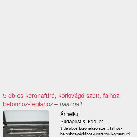
9 db-os koronafúró, körkivágó szett, falhoz-
betonhoz-téglához
– használt
Ár nélkül
Budapest X. kerület
9 darabos koronafúró szett, falhoz-
betonhoz-téglához9 darabos koronafúró