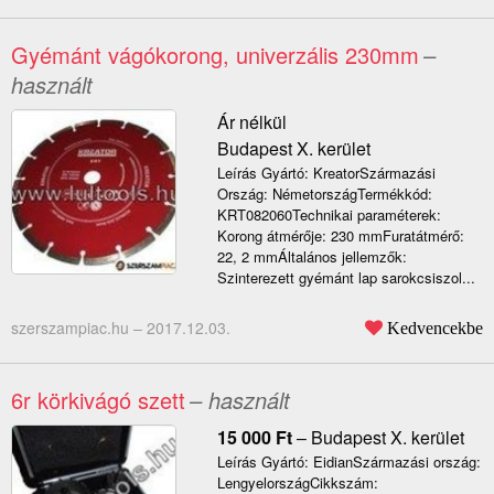
Gyémánt vágókorong, univerzális 230mm
–
használt
Ár nélkül
Budapest X. kerület
Leírás Gyártó: KreatorSzármazási
Ország: NémetországTermékkód:
KRT082060Technikai paraméterek:
Korong átmérője: 230 mmFuratátmérő:
22, 2 mmÁltalános jellemzők:
Szinterezett gyémánt lap sarokcsiszol...
szerszampiac.hu –
2017.12.03.
Kedvencekbe
6r körkivágó szett
– használt
15 000
Ft
–
Budapest X. kerület
Leírás Gyártó: EidianSzármazási ország:
LengyelországCikkszám: