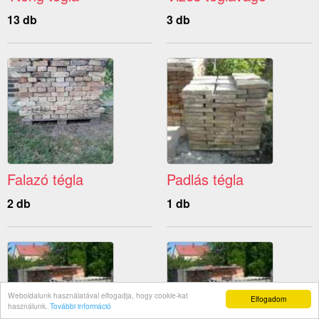
13 db
3 db
Falazó tégla
Padlás tégla
2 db
1 db
Weboldalunk használatával elfogadja, hogy cookie-kat
Elfogadom
használunk.
További információ