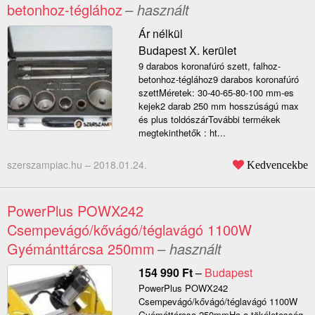
betonhoz-téglához
– használt
Ár nélkül
Budapest X. kerület
9 darabos koronafúró szett, falhoz-
betonhoz-téglához9 darabos koronafúró
szettMéretek: 30-40-65-80-100 mm-es
kejek2 darab 250 mm hosszúságú max
és plus toldószárTovábbi termékek
megtekinthetők : ht...
szerszampiac.hu –
2018.01.24.
Kedvencekbe
PowerPlus POWX242
Csempevágó/kővágó/téglavágó 1100W
Gyémánttárcsa 250mm
– használt
154 990
Ft
–
Budapest
PowerPlus POWX242
Csempevágó/kővágó/téglavágó 1100W
Gyémáttárcsa 250mmHa a tökéletesség