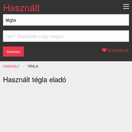
Használt
Kedvencek
HASZNÁLT
JELENLEGI:
TÉGLA
Használt tégla eladó