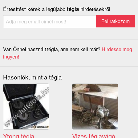
Értesítést kérek a legújabb
hirdetésekről
tégla
Van Önnél használt tégla, ami nem kell már?
Hirdesse meg
ingyen!
Hasonlók, mint a tégla
Ytong tégla
Vizes téglavágó