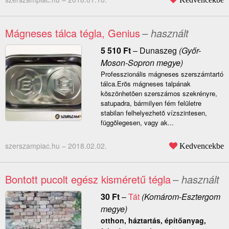
Mágneses tálca tégla, Genius
– használt
5 510
Ft
–
Dunaszeg
(Győr-
Moson-Sopron megye)
Professzionális mágneses szerszámtartó
tálca.Erõs mágneses talpának
köszönhetõen szerszámos szekrényre,
satupadra, bármilyen fém felületre
stabilan felhelyezhetõ vízszintesen,
függõlegesen, vagy ak...
szerszampiac.hu –
2018.02.02.
Kedvencekbe
Bontott pucolt egész kisméretű tégla
– használt
30
Ft
–
Tát
(Komárom-Esztergom
megye)
otthon, háztartás, építőanyag,