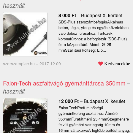
használt
8 000
Ft
–
Budapest X. kerület
SDS-Plus szerszámbefogásAlkalmas
beton, tégla, ytong és egyéb kőzetekben
való doboz fúrásához. Tartozék
koronafúróhoz a befogószár (SDS-Plus)
és a központfúró. Méret: Ø125
mmSzállítási költség: Elő...
szerszampiac.hu –
2017.12.09.
Kedvencekbe
Falon-Tech aszfaltvágó gyémánttárcsa 350mm
–
használt
12 000
Ft
–
Budapest X. kerület
Falon-TechProfi minőségű
gyémántkorong aszfalthoz Átmérő
350mmFuratátmérő 25.4mmSzegmensre
felvitt gyémánt vastagság 10mm és
16mm váltakorvaA legtöbb építési anyag,