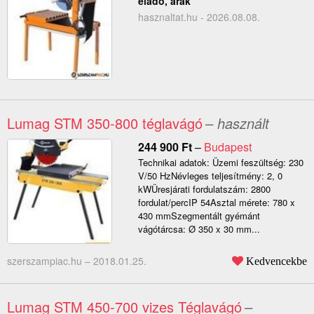
eladó, árak
hasznaltat.hu - 2026.08.08.
Lumag STM 350-800 téglavágó
– használt
244 900
Ft
–
Budapest
Technikai adatok: Üzemi feszültség: 230
V/50 HzNévleges teljesítmény: 2, 0
kWÜresjárati fordulatszám: 2800
fordulat/percIP 54Asztal mérete: 780 x
430 mmSzegmentált gyémánt
vágótárcsa: Ø 350 x 30 mm...
szerszampiac.hu –
2018.01.25.
Kedvencekbe
Lumag STM 450-700 vizes Téglavágó
–