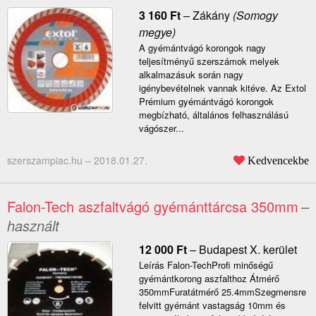
3 160
Ft
–
Zákány
(Somogy
megye)
A gyémántvágó korongok nagy
teljesítményű szerszámok melyek
alkalmazásuk során nagy
igénybevételnek vannak kitéve. Az Extol
Prémium gyémántvágó korongok
megbízható, általános felhasználású
vágószer...
szerszampiac.hu –
2018.01.27.
Kedvencekbe
Falon-Tech aszfaltvágó gyémánttárcsa 350mm
–
használt
12 000
Ft
–
Budapest X. kerület
Leírás Falon-TechProfi minőségű
gyémántkorong aszfalthoz Átmérő
350mmFuratátmérő 25.4mmSzegmensre
felvitt gyémánt vastagság 10mm és