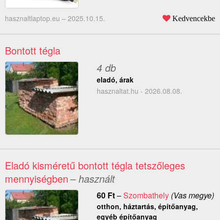
hasznaltlaptop.eu –
2025.10.15.
Kedvencekbe
Bontott tégla
4 db
eladó, árak
hasznaltat.hu - 2026.08.08.
Eladó kisméretű bontott tégla tetszőleges
mennyiségben
– használt
60
Ft
–
Szombathely
(Vas megye)
otthon, háztartás, építőanyag,
egyéb építőanyag