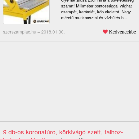
számít! Milliméter pontossággal vághat
csempét, kerámiát, köburkolatot. Nagy
méretű munkaasztal és vízhűtés b...
szerszampiac.hu –
2018.01.30.
Kedvencekbe
9 db-os koronafúró, körkivágó szett, falhoz-