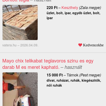
220
Ft
–
Keszthely
(Zala megye)
üzlet, bolt, ipar, egyéb üzlet, bolt,
ipar
vatera.hu –
2026.04.09.
Kedvencekbe
Mayo chix telikabat teglavoros szinu es egy
darab M es meret kapható.
– használt
15 000
Ft
–
Tárnok
(Pest megye)
divat, ruházat, ruhák, kiegészítők,
női ruhák