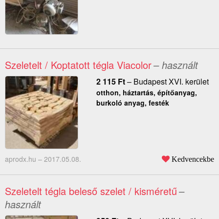
Szeletelt / Koptatott tégla Viacolor
– használt
2 115
Ft
–
Budapest XVI. kerület
otthon, háztartás, építőanyag,
burkoló anyag, festék
aprodx.hu –
2017.05.08.
Kedvencekbe
Szeletelt tégla beleső szelet / kisméretű
–
használt