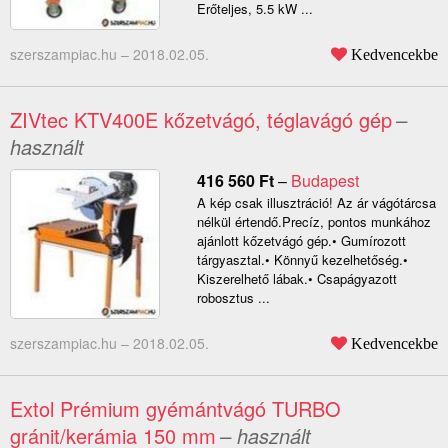
Erőteljes, 5.5 kW ...
szerszampiac.hu –
2018.02.05.
Kedvencekbe
ZIVtec KTV400E kőzetvágó, téglavágó gép
–
használt
416 560
Ft
–
Budapest
A kép csak illusztráció! Az ár vágótárcsa
nélkül értendő.Precíz, pontos munkához
ajánlott kőzetvágó gép.• Gumírozott
tárgyasztal.• Könnyű kezelhetőség.•
Kiszerelhető lábak.• Csapágyazott
robosztus ...
szerszampiac.hu –
2018.02.05.
Kedvencekbe
Extol Prémium gyémántvágó TURBO
gránit/kerámia 150 mm
– használt