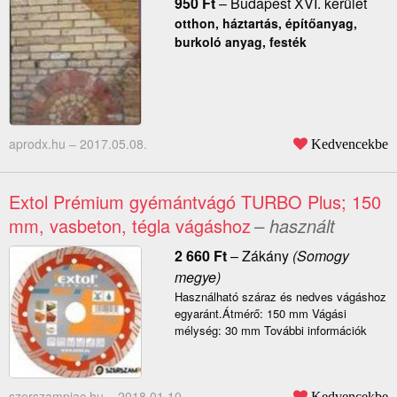
950
Ft
–
Budapest XVI. kerület
otthon, háztartás, építőanyag,
burkoló anyag, festék
aprodx.hu –
2017.05.08.
Kedvencekbe
Extol Prémium gyémántvágó TURBO Plus; 150
mm, vasbeton, tégla vágáshoz
– használt
2 660
Ft
–
Zákány
(Somogy
megye)
Használható száraz és nedves vágáshoz
egyaránt.Átmérő: 150 mm Vágási
mélység: 30 mm További információk
szerszampiac.hu –
2018.01.10.
Kedvencekbe