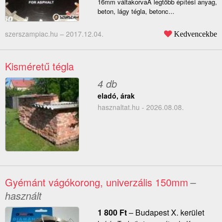
16mm váltakorvaA legtöbb építési anyag,
beton, lágy tégla, betonc...
szerszampiac.hu –
2017.12.04.
Kedvencekbe
Kisméretű tégla
4 db
eladó, árak
hasznaltat.hu - 2026.08.08.
Gyémánt vágókorong, univerzális 150mm
–
használt
1 800
Ft
–
Budapest X. kerület