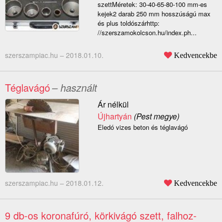
szettMéretek: 30-40-65-80-100 mm-es
kejek2 darab 250 mm hosszúságú max
és plus toldószárhttp:
//szerszamokolcson.hu/index.ph...
szerszampiac.hu –
2018.01.10.
Kedvencekbe
Téglavágó
– használt
Ár nélkül
Újhartyán
(Pest megye)
Eledó vizes beton és téglavágó
szerszampiac.hu –
2018.01.12.
Kedvencekbe
9 db-os koronafúró, körkivágó szett, falhoz-