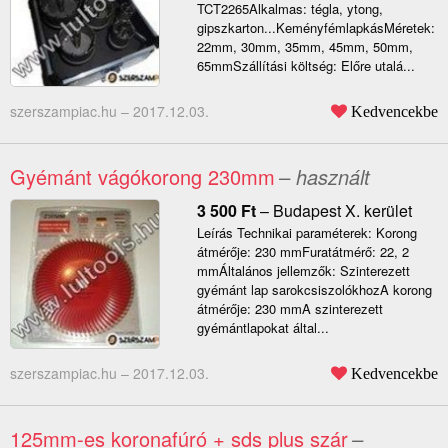
TCT2265Alkalmas: tégla, ytong,
gipszkarton...KeményfémlapkásMéretek:
22mm, 30mm, 35mm, 45mm, 50mm,
65mmSzállítási költség: Előre utalá...
szerszampiac.hu –
2017.12.03.
Kedvencekbe
Gyémánt vágókorong 230mm
– használt
3 500
Ft
–
Budapest X. kerület
Leírás Technikai paraméterek: Korong
átmérője: 230 mmFuratátmérő: 22, 2
mmÁltalános jellemzők: Szinterezett
gyémánt lap sarokcsiszolókhozA korong
átmérője: 230 mmA szinterezett
gyémántlapokat által...
szerszampiac.hu –
2017.12.03.
Kedvencekbe
125mm-es koronafúró + sds plus szár
–