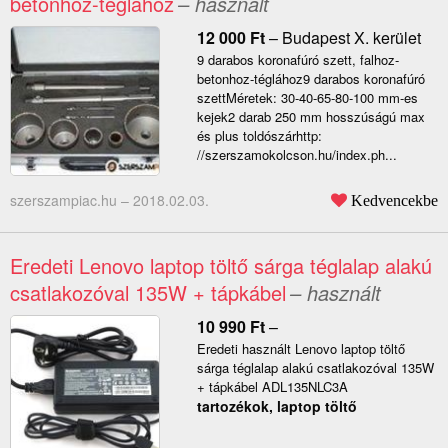
betonhoz-téglához
– használt
12 000
Ft
–
Budapest X. kerület
9 darabos koronafúró szett, falhoz-
betonhoz-téglához9 darabos koronafúró
szettMéretek: 30-40-65-80-100 mm-es
kejek2 darab 250 mm hosszúságú max
és plus toldószárhttp:
//szerszamokolcson.hu/index.ph...
szerszampiac.hu –
2018.02.03.
Kedvencekbe
Eredeti Lenovo laptop töltő sárga téglalap alakú
csatlakozóval 135W + tápkábel
– használt
10 990
Ft
–
Eredeti használt Lenovo laptop töltő
sárga téglalap alakú csatlakozóval 135W
+ tápkábel ADL135NLC3A
tartozékok, laptop töltő