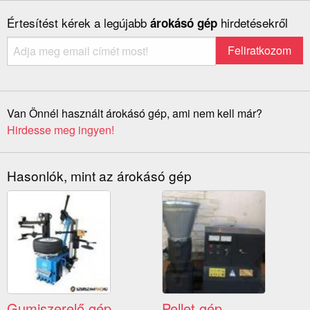
Értesítést kérek a legújabb
hirdetésekről
árokásó gép
Van Önnél használt árokásó gép, ami nem kell már?
Hirdesse meg ingyen!
Hasonlók, mint az árokásó gép
Gumiszerelő gép
Pellet gép