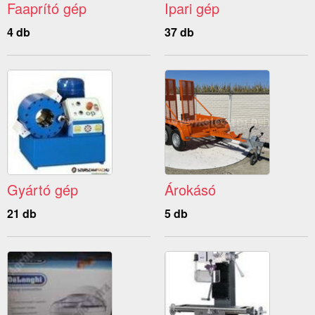
Faaprító gép
Ipari gép
4 db
37 db
Gyártó gép
Árokásó
21 db
5 db