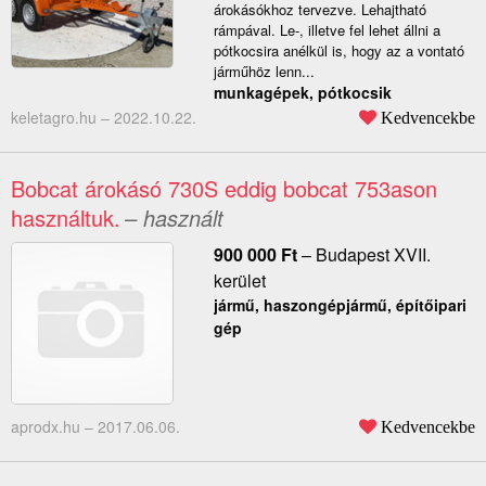
árokásókhoz tervezve. Lehajtható
rámpával. Le-, illetve fel lehet állni a
pótkocsira anélkül is, hogy az a vontató
járműhöz lenn...
munkagépek, pótkocsik
keletagro.hu –
2022.10.22.
Kedvencekbe
Bobcat árokásó 730S eddig bobcat 753ason
használtuk.
– használt
900 000
Ft
–
Budapest XVII.
kerület
jármű, haszongépjármű, építőipari
gép
aprodx.hu –
2017.06.06.
Kedvencekbe