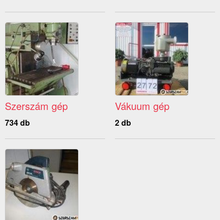
Szerszám gép
Vákuum gép
734 db
2 db