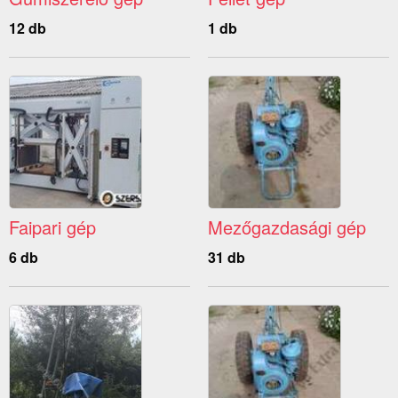
12 db
1 db
Faipari gép
Mezőgazdasági gép
6 db
31 db