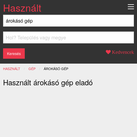
Használt
Kedvencek
HASZNÁLT
GÉP
JELENLEGI:
ÁROKÁSÓ GÉP
Használt árokásó gép eladó