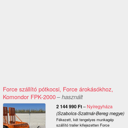
Force szállító pótkocsi, Force árokásókhoz,
Komondor FPK-2000
– használt
2 144 990
Ft
–
Nyíregyháza
(Szabolcs-Szatmár-Bereg megye)
Fékezett, két tengelyes munkagép
szállító trailer kifejezetten Force