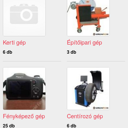
Kerti gép
Építőipari gép
6 db
3 db
Fényképező gép
Centírozó gép
25 db
6 db