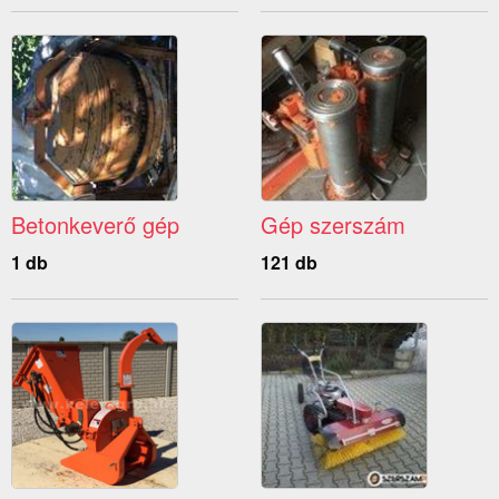
Betonkeverő gép
Gép szerszám
1 db
121 db