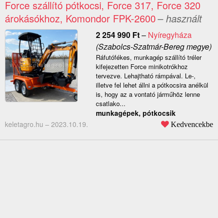
Force szállító pótkocsi, Force 317, Force 320
árokásókhoz, Komondor FPK-2600
– használt
2 254 990
Ft
–
Nyíregyháza
(Szabolcs-Szatmár-Bereg megye)
Ráfutófékes, munkagép szállító tréler
kifejezetten Force minikotrókhoz
tervezve. Lehajtható rámpával. Le-,
illetve fel lehet állni a pótkocsira anélkül
is, hogy az a vontató járműhöz lenne
csatlako...
munkagépek, pótkocsik
keletagro.hu –
2023.10.19.
Kedvencekbe