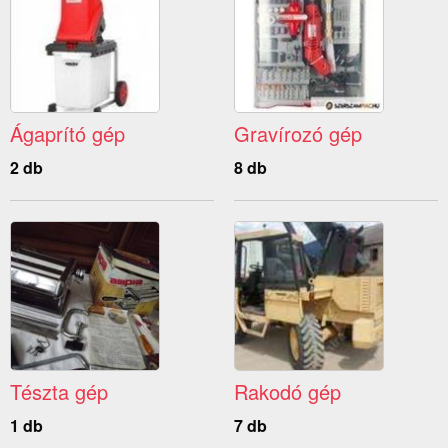
Ágaprító gép
Gravírozó gép
2 db
8 db
Tészta gép
Rakodó gép
1 db
7 db