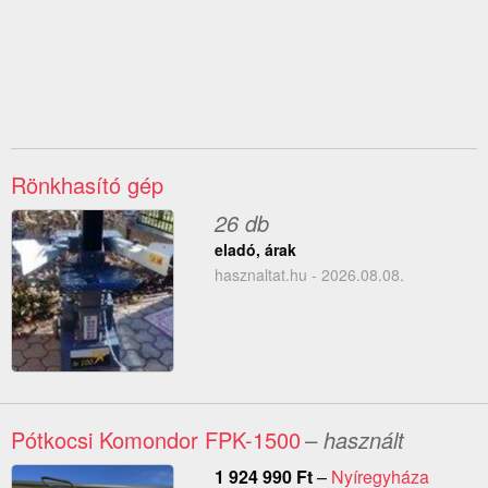
Rönkhasító gép
26 db
eladó, árak
hasznaltat.hu - 2026.08.08.
Pótkocsi Komondor FPK-1500
– használt
1 924 990
Ft
–
Nyíregyháza