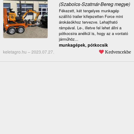
(Szabolcs-Szatmár-Bereg megye)
Fékezett, két tengelyes munkagép
szállító trailer kifejezetten Force mini
árokásókhoz tervezve. Lehajtható
rámpával. Le-, illetve fel lehet állni a
pótkocsira anélkül is, hogy az a vontató
járműhöz...
munkagépek, pótkocsik
keletagro.hu –
2023.07.27.
Kedvencekbe