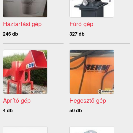
Háztartási gép
Fúró gép
246 db
327 db
Aprító gép
Hegesztő gép
4 db
50 db