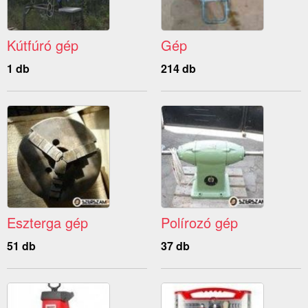
Kútfúró gép
Gép
1 db
214 db
Eszterga gép
Polírozó gép
51 db
37 db