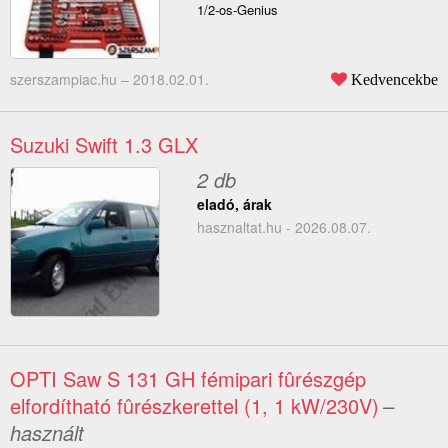
1/2-os-Genius
szerszampiac.hu –
2018.02.01.
Kedvencekbe
Suzuki Swift 1.3 GLX
2 db
eladó, árak
hasznaltat.hu - 2026.08.07.
OPTI Saw S 131 GH fémipari fûrészgép
elfordítható fûrészkerettel (1, 1 kW/230V)
–
használt