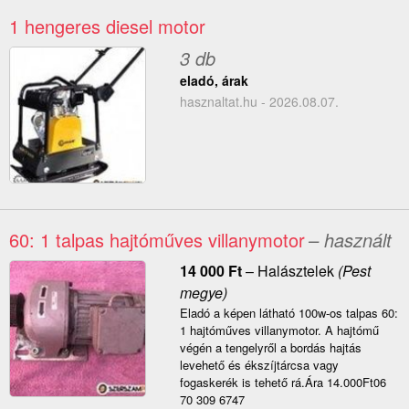
1 hengeres diesel motor
3 db
eladó, árak
hasznaltat.hu - 2026.08.07.
60: 1 talpas hajtóműves villanymotor
– használt
14 000
Ft
–
Halásztelek
(Pest
megye)
Eladó a képen látható 100w-os talpas 60:
1 hajtóműves villanymotor. A hajtómű
végén a tengelyről a bordás hajtás
levehető és ékszíjtárcsa vagy
fogaskerék is tehető rá.Ára 14.000Ft06
70 309 6747