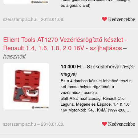
és a garanciáról)
szerszampiac.hu –
2018.01.08.
Kedvencekbe
Ellient Tools AT1270 Vezérlésrögíztő készlet -
Renault 1.4, 1.6, 1.8, 2.0 16V - szíjhajtásos
–
használt
14 400
Ft
–
Székesfehérvár
(Fejér
megye)
Ez a 4 darabos készlet lehetõvé teszi a
két tárcsa helyes rögzítését a
vezérmûszíj cseréje
alatt.Alkalmazhatóság: Renault Clio,
Laguna, Megane és Espace. 1.4 & 1.6
16v Motorkód: K4J, K4M/ (1997-200...
szerszampiac.hu –
2018.01.08.
Kedvencekbe