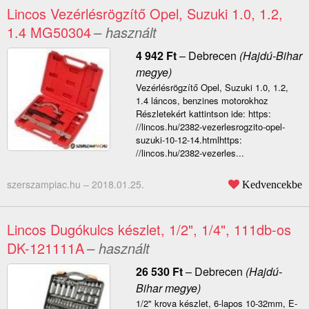
Lincos Vezérlésrögzítő Opel, Suzuki 1.0, 1.2,
1.4 MG50304
– használt
4 942
Ft
–
Debrecen
(Hajdú-Bihar
megye)
Vezérlésrögzítő Opel, Suzuki 1.0, 1.2,
1.4 láncos, benzines motorokhoz
Részletekért kattintson ide: https:
//lincos.hu/2382-vezerlesrogzito-opel-
suzuki-10-12-14.htmlhttps:
//lincos.hu/2382-vezerles...
szerszampiac.hu –
2018.01.25.
Kedvencekbe
Lincos Dugókulcs készlet, 1/2", 1/4", 111db-os
DK-121111A
– használt
26 530
Ft
–
Debrecen
(Hajdú-
Bihar megye)
1/2" krova készlet, 6-lapos 10-32mm, E-