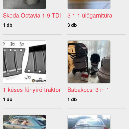
Skoda Octavia 1.9 TDI
3 1 1 ülőgarnitúra
1 db
3 db
1 késes fűnyíró traktor
Babakocsi 3 in 1
1 db
1 db