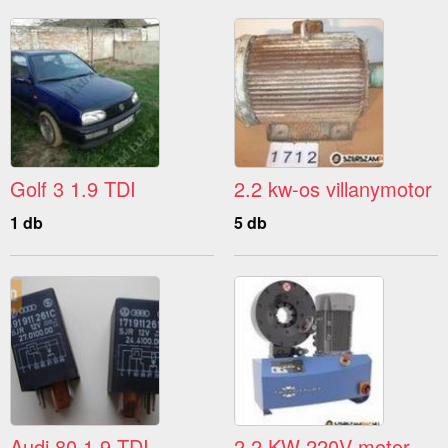
Golf 3 1.9 TDI
2.2 kw-os villanymotor
1 db
5 db
Audi 80 1.9 TDI
2,2 KW 220V motor