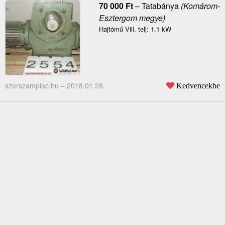
70 000
Ft
–
Tatabánya
(Komárom-
Esztergom megye)
Hajtómű Vill. telj: 1.1 kW
szerszampiac.hu –
2018.01.28.
Kedvencekbe