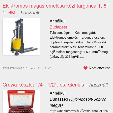
Elektromos magas emelésű kézi targonca 1, 5T
1, 6M
– használt
Ár nélkül
Budapest
Tulajdonságok: · Kézi mozgatás·
Elektromos emelés· Targonca oszlop:
duplex· Beépített akkumulátorMűszaki
paraméterek: Max. teherbírás: 1 500
kgEmelési magasság: 1 600 mmTömeg
(akkuval): 335 kgVilla...
szerszampiac.hu –
2018.01.24.
Kedvencekbe
Crowa készlet 1/4";-1/2";-os, Genius
– használt
Ár nélkül
Dunaszeg
(Győr-Moson-Sopron
megye)
http: //szilverarrov.hu/Crowa-keszlet-1/4-