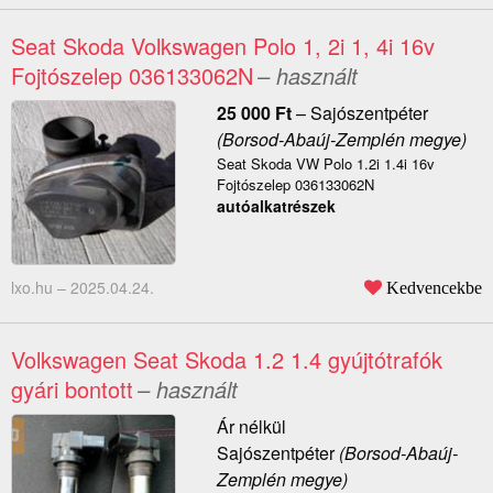
Seat Skoda Volkswagen Polo 1, 2i 1, 4i 16v
Fojtószelep 036133062N
– használt
25 000
Ft
–
Sajószentpéter
(Borsod-Abaúj-Zemplén megye)
Seat Skoda VW Polo 1.2i 1.4i 16v
Fojtószelep 036133062N
autóalkatrészek
lxo.hu –
2025.04.24.
Kedvencekbe
Volkswagen Seat Skoda 1.2 1.4 gyújtótrafók
gyári bontott
– használt
Ár nélkül
Sajószentpéter
(Borsod-Abaúj-
Zemplén megye)