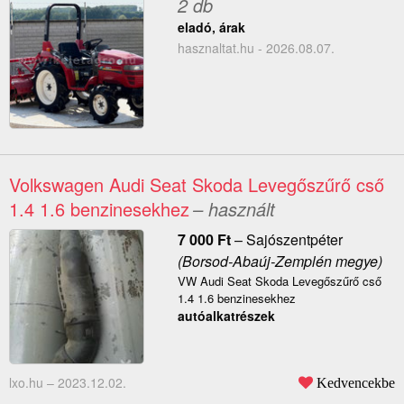
2 db
eladó, árak
hasznaltat.hu - 2026.08.07.
Volkswagen Audi Seat Skoda Levegőszűrő cső
1.4 1.6 benzinesekhez
– használt
7 000
Ft
–
Sajószentpéter
(Borsod-Abaúj-Zemplén megye)
VW Audi Seat Skoda Levegőszűrő cső
1.4 1.6 benzinesekhez
autóalkatrészek
lxo.hu –
2023.12.02.
Kedvencekbe