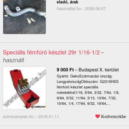
eladó, árak
hasznaltat.hu - 2026.08.07.
Speciális fémfúró készlet 29r 1/16-1/2
–
használt
9 000
Ft
–
Budapest X. kerület
Gyártó: GekoSzármazási ország:
LengyelországCikkszám: G2315HSS
fémfúró készlet speciális
méretekkel1/16, 5/64, 3/32, 7/64, 1/8,
9/64, 5/32, 11/64, 3/13, 13/64, 7/32,
15/64, 1/4, 17/64, 9/32, 19/64,...
szerszampiac.hu –
2018.01.11.
Kedvencekbe