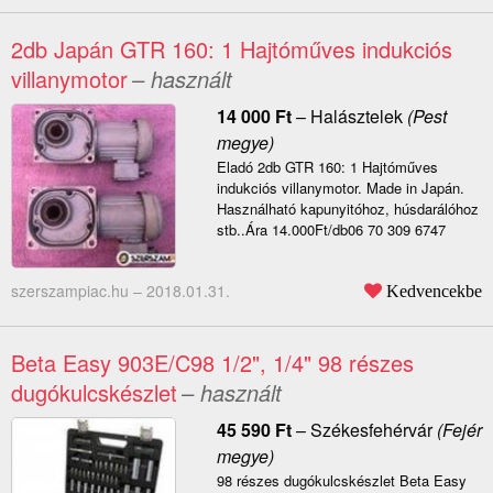
2db Japán GTR 160: 1 Hajtóműves indukciós
villanymotor
– használt
14 000
Ft
–
Halásztelek
(Pest
megye)
Eladó 2db GTR 160: 1 Hajtóműves
indukciós villanymotor. Made in Japán.
Használható kapunyitóhoz, húsdarálóhoz
stb..Ára 14.000Ft/db06 70 309 6747
szerszampiac.hu –
2018.01.31.
Kedvencekbe
Beta Easy 903E/C98 1/2", 1/4" 98 részes
dugókulcskészlet
– használt
45 590
Ft
–
Székesfehérvár
(Fejér
megye)
98 részes dugókulcskészlet Beta Easy