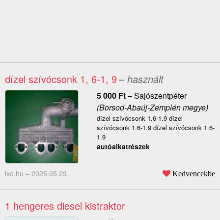
dízel szívócsonk 1, 6-1, 9
– használt
5 000
Ft
–
Sajószentpéter
(Borsod-Abaúj-Zemplén megye)
dízel szívócsonk 1.6-1.9 dízel
szívócsonk 1.6-1.9 dízel szívócsonk 1.6-
1.9
autóalkatrészek
lxo.hu –
2025.05.29.
Kedvencekbe
1 hengeres diesel kistraktor