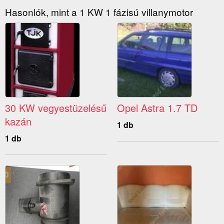
Hasonlók, mint a 1 KW 1 fázisú villanymotor
30 KW vegyestüzelésű
Opel Astra 1.7 TD
kazán
1 db
1 db