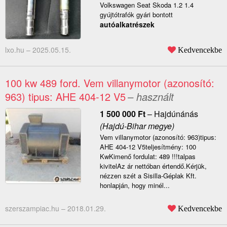
Volkswagen Seat Skoda 1.2 1.4
gyújtótrafók gyári bontott
autóalkatrészek
lxo.hu –
2025.05.15.
Kedvencekbe
100 kw 489 ford. Vem villanymotor (azonosító:
963) tipus: AHE 404-12 V5
– használt
1 500 000
Ft
–
Hajdúnánás
(Hajdú-Bihar megye)
Vem villanymotor (azonosító: 963)tipus:
AHE 404-12 V5teljesítmény: 100
KwKimenő fordulat: 489 !!!talpas
kivitelAz ár nettóban értendő.Kérjük,
nézzen szét a Sisilla-Géplak Kft.
honlapján, hogy minél...
szerszampiac.hu –
2018.01.29.
Kedvencekbe