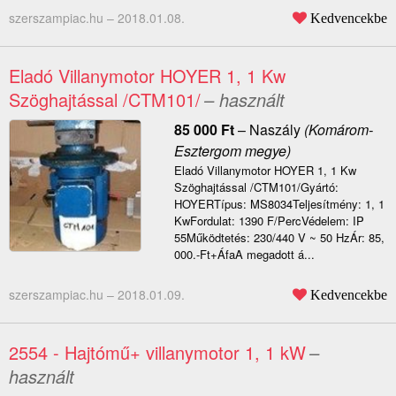
szerszampiac.hu –
2018.01.08.
Kedvencekbe
Eladó Villanymotor HOYER 1, 1 Kw
Szöghajtással /CTM101/
– használt
85 000
Ft
–
Naszály
(Komárom-
Esztergom megye)
Eladó Villanymotor HOYER 1, 1 Kw
Szöghajtással /CTM101/Gyártó:
HOYERTípus: MS8034Teljesítmény: 1, 1
KwFordulat: 1390 F/PercVédelem: IP
55Működtetés: 230/440 V ~ 50 HzÁr: 85,
000.-Ft+ÁfaA megadott á...
szerszampiac.hu –
2018.01.09.
Kedvencekbe
2554 - Hajtómű+ villanymotor 1, 1 kW
–
használt