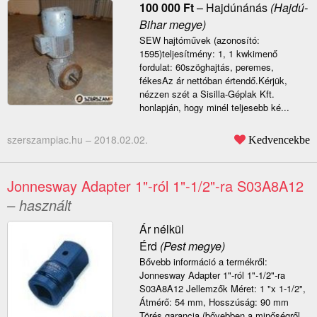
100 000
Ft
–
Hajdúnánás
(Hajdú-
Bihar megye)
SEW hajtóművek (azonosító:
1595)teljesítmény: 1, 1 kwkimenő
fordulat: 60szöghajtás, peremes,
fékesAz ár nettóban értendő.Kérjük,
nézzen szét a Sisilla-Géplak Kft.
honlapján, hogy minél teljesebb ké...
szerszampiac.hu –
2018.02.02.
Kedvencekbe
Jonnesway Adapter 1"-ról 1"-1/2"-ra S03A8A12
– használt
Ár nélkül
Érd
(Pest megye)
Bővebb információ a termékről:
Jonnesway Adapter 1"-ról 1"-1/2"-ra
S03A8A12 Jellemzők Méret: 1 "x 1-1/2",
Átmérő: 54 mm, Hosszúság: 90 mm
Törés garancia (bővebben a minőségről