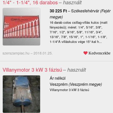
1/4" - 1-1/4", 16 darabos
– használt
30 225
Ft
–
Székesfehérvár
(Fejér
megye)
16 darab colos csillag-villás kulcs (matt
fényezésû); méret: 1/4", 5/16", 3/8",
7/16", 1/2", 9/16", 5/8", 11/16", 3/4",
13/16", 7/8", 15/16", 1", 1-1/16", 1-1/8",
1-1/4"A villáskulcs vége 15°-kal h...
szerszampiac.hu –
2018.01.25.
Kedvencekbe
Villanymotor 3 kW 3 fázisú
– használt
Ár nélkül
Veszprém
(Veszprém megye)
Villanymotor 3 kW 3 fázisú