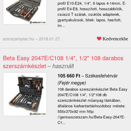
profil E10-E24, 1/4", 6 lapos 4-14mm, E-
profil E4-E8, hosszított, hosszabbítók,
csúszó T szárak, csuklós adapterek,
gyertyakulcsok, bitek: lapos, hasított,
im...
szerszampiac.hu –
2018.01.27.
Kedvencekbe
Beta Easy 2047E/C108 1/4", 1/2" 108 darabos
szerszámkészlet
– használt
105 660
Ft
–
Székesfehérvár
(Fejér megye)
108 darabos szerszámkészlet Beta Easy
2047E/C108 1/4", 1/2"108 db
szerszámkészlet mûanyag táskában,
általános karbantartáshozdoboz mérete:
555x370x92 mm http:
//geniusszerszam.hu/Beta-Easy-2047E-
C1...