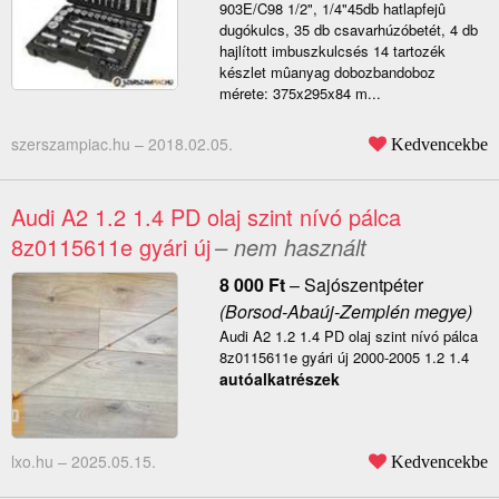
903E/C98 1/2", 1/4"45db hatlapfejû
dugókulcs, 35 db csavarhúzóbetét, 4 db
hajlított imbuszkulcsés 14 tartozék
készlet mûanyag dobozbandoboz
mérete: 375x295x84 m...
szerszampiac.hu –
2018.02.05.
Kedvencekbe
Audi A2 1.2 1.4 PD olaj szint nívó pálca
8z0115611e gyári új
– nem használt
8 000
Ft
–
Sajószentpéter
(Borsod-Abaúj-Zemplén megye)
Audi A2 1.2 1.4 PD olaj szint nívó pálca
8z0115611e gyári új 2000-2005 1.2 1.4
autóalkatrészek
lxo.hu –
2025.05.15.
Kedvencekbe