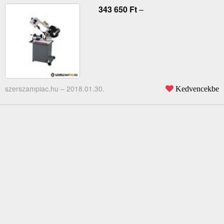
343 650
Ft
–
szerszampiac.hu –
2018.01.30.
Kedvencekbe