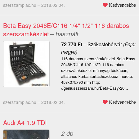
szerszampiac.hu –
2018.02.04.
Kedvencekbe
Beta Easy 2046E/C116 1/4" 1/2" 116 darabos
szerszámkészlet
– használt
72 770
Ft
–
Székesfehérvár
(Fejér
megye)
116 darabos szerszámkészlet Beta Easy
2046E/C116 1/4" 1/2": 116 darabos
szerszámkészlet mûanyag táskában,
általános karbantartáshozdoboz mérete:
453x375x90 mm http:
//geniusszerszam.hu/Beta-Easy-20...
szerszampiac.hu –
2018.02.04.
Kedvencekbe
Audi A4 1.9 TDI
2 db