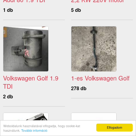
1 db
5 db
Volkswagen Golf 1.9
1-es Volkswagen Golf
TDI
278 db
2 db
Weboldalunk használatával elfogadja, hogy cookie-kat
Elfogadom
használunk.
További információ