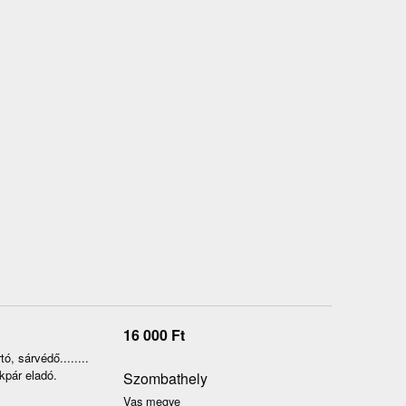
16 000
Ft
, sárvédő........
kpár eladó.
Szombathely
Vas megye