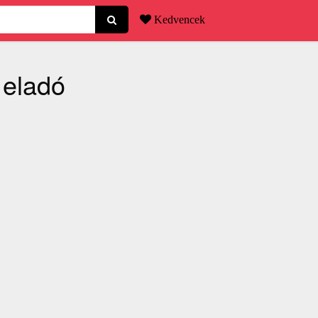
Kedvencek
 eladó