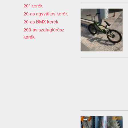
20" kerék
20-as agyváltós kerék
20-as BMX kerék
200-as szalagfűrész
kerék