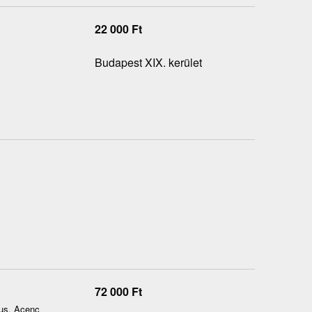
22 000
Ft
Budapest XIX. kerület
72 000
Ft
tus, Acenc