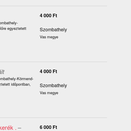
4 000
Ft
zombathely-
őre egyeztetett
Szombathely
Vas megye
lt
4 000
Ft
Szombathely-Körmend-
tetett időpontban,
Szombathely
Vas megye
kerék .
–
6 000
Ft