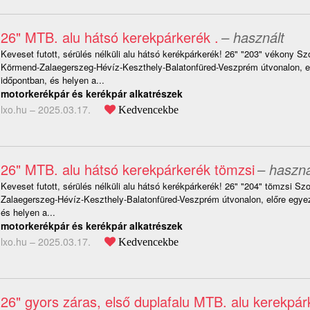
26" MTB. alu hátsó kerekpárkerék .
– használt
Keveset futott, sérülés nélküli alu hátsó kerékpárkerék! 26" "203" vékony S
Körmend-Zalaegerszeg-Hévíz-Keszthely-Balatonfüred-Veszprém útvonalon, el
időpontban, és helyen a...
motorkerékpár és kerékpár alkatrészek
lxo.hu –
2025.03.17.
Kedvencekbe
26" MTB. alu hátsó kerekpárkerék tömzsi
– haszná
Keveset futott, sérülés nélküli alu hátsó kerékpárkerék! 26" "204" tömzsi 
Zalaegerszeg-Hévíz-Keszthely-Balatonfüred-Veszprém útvonalon, előre egyez
és helyen a...
motorkerékpár és kerékpár alkatrészek
lxo.hu –
2025.03.17.
Kedvencekbe
26" gyors záras, első duplafalu MTB. alu kerekpár