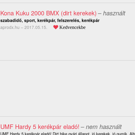
Kona Kuku 2000 BMX (dirt kerekek)
– használt
szabadidő, sport, kerékpár, felszerelés, kerékpár
aprodx.hu –
2017.05.15.
Kedvencekbe
UMF Hardy 5 kerékpár eladó!
– nem használt
UMF Hardy 5 kerékpár eladó! Dirt bike gyári állapot, jó kerekek, jó gumik. Al