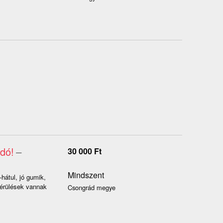
dó!
–
30 000
Ft
Mindszent
hátul, jó gumik,
sérülések vannak
Csongrád megye