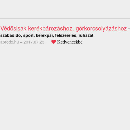
Védősisak kerékpározáshoz, görkorcsolyázáshoz
szabadidő, sport, kerékpár, felszerelés, ruházat
aprodx.hu –
2017.07.23.
Kedvencekbe