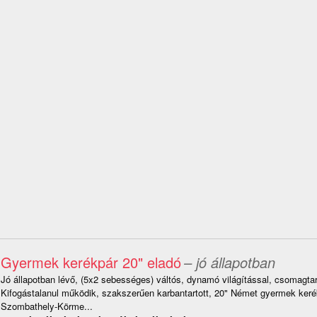
Gyermek kerékpár 20" eladó
– jó állapotban
Jó állapotban lévő, (5x2 sebességes) váltós, dynamó világítással, csomagtartó
Kifogástalanul működik, szakszerűen karbantartott, 20" Német gyermek keré
Szombathely-Körme...