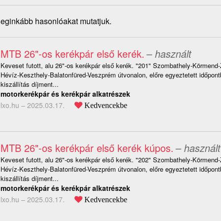
 leginkább hasonlóakat mutatjuk.
MTB 26"-os kerékpár első kerék.
– használt
Keveset futott, alu 26"-os kerékpár első kerék. "201" Szombathely-Körmend
Hévíz-Keszthely-Balatonfüred-Veszprém útvonalon, előre egyeztetett időpont
kiszállítás díjment...
motorkerékpár és kerékpár alkatrészek
lxo.hu –
2025.03.17.
Kedvencekbe
MTB 26"-os kerékpár első kerék kúpos.
– használt
Keveset futott, alu 26"-os kerékpár első kerék. "202" Szombathely-Körmend
Hévíz-Keszthely-Balatonfüred-Veszprém útvonalon, előre egyeztetett időpont
kiszállítás díjment...
motorkerékpár és kerékpár alkatrészek
lxo.hu –
2025.03.17.
Kedvencekbe