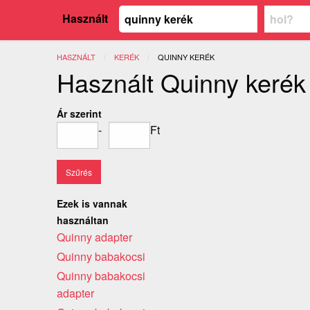
Használt
HASZNÁLT
KERÉK
JELENLEGI:
QUINNY KERÉK
Használt Quinny kerék
Ár szerint
-
Ft
Ezek is vannak
használtan
Quinny adapter
Quinny babakocsi
Quinny babakocsi
adapter