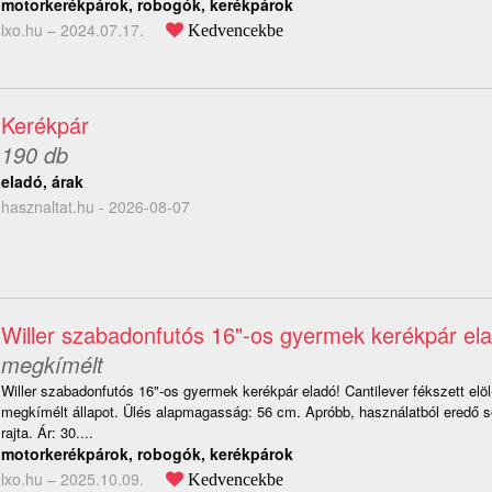
motorkerékpárok, robogók, kerékpárok
lxo.hu –
2024.07.17.
Kedvencekbe
Kerékpár
190 db
eladó, árak
hasznaltat.hu - 2026-08-07
Willer szabadonfutós 16"-os gyermek kerékpár ela
megkímélt
Willer szabadonfutós 16"-os gyermek kerékpár eladó! Cantilever fékszett elöl-
megkímélt állapot. Ülés alapmagasság: 56 cm. Apróbb, használatból eredő 
rajta. Ár: 30....
motorkerékpárok, robogók, kerékpárok
lxo.hu –
2025.10.09.
Kedvencekbe