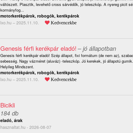
váltószett. Plasztik, levehető cross sárvédők, jó teleszkóp. A nyereg picit sé
kormányfog...
motorkerékpárok, robogók, kerékpárok
lxo.hu –
2025.11.10.
Kedvencekbe
Genesis férfi kerékpár eladó!
– jó állapotban
Genesis férfi kerékpár eladó! Szép állapot, fixi formátum (de nem az), szaba
sebesség. Nagy vázméret (aluváz) -teleszkóp. Jó kerekek, jó állapotú gumik.
Helyileg Mindszent.
motorkerékpárok, robogók, kerékpárok
lxo.hu –
2025.11.10.
Kedvencekbe
Bicikli
184 db
eladó, árak
hasznaltat.hu - 2026-08-07