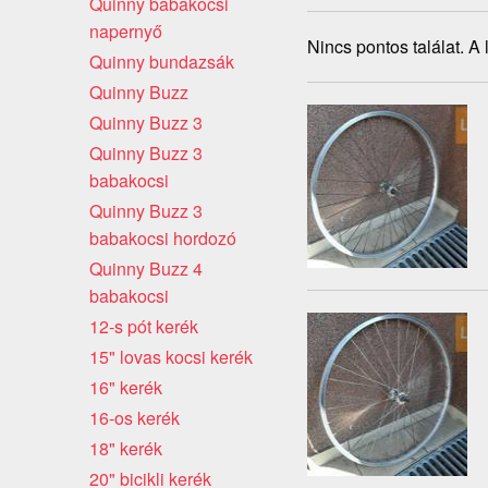
Quinny babakocsi
napernyő
Nincs pontos találat. A
Quinny bundazsák
Quinny Buzz
Quinny Buzz 3
Quinny Buzz 3
babakocsi
Quinny Buzz 3
babakocsi hordozó
Quinny Buzz 4
babakocsi
12-s pót kerék
15" lovas kocsi kerék
16" kerék
16-os kerék
18" kerék
20" bicikli kerék