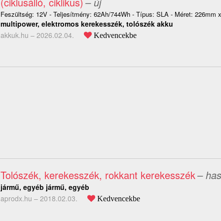
(ciklusálló, ciklikus)
– új
Feszültség: 12V - Teljesítmény: 62Ah/744Wh - Típus: SLA - Méret: 226m
multipower, elektromos kerekesszék, tolószék akku
akkuk.hu –
2026.02.04.
Kedvencekbe
Tolószék, kerekesszék, rokkant kerekesszék
– has
jármű, egyéb jármű, egyéb
aprodx.hu –
2018.02.03.
Kedvencekbe