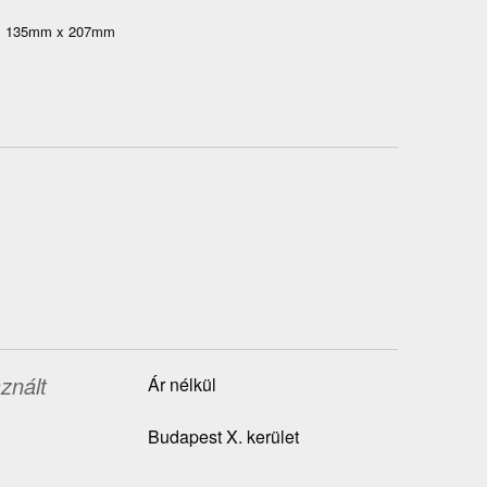
m x 135mm x 207mm
znált
Ár nélkül
Budapest X. kerület