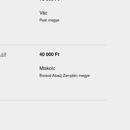
Vác
Pest megye
ált
40 000
Ft
Miskolc
Borsod-Abaúj-Zemplén megye