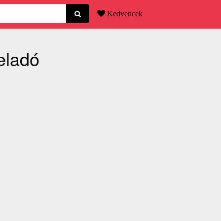
Kedvencek
eladó