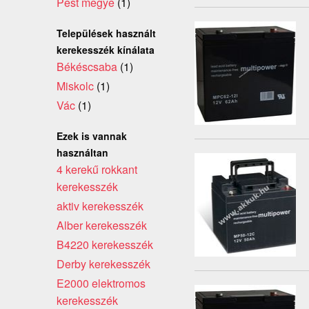
Pest megye
(1)
Települések használt
kerekesszék kínálata
Békéscsaba
(1)
Miskolc
(1)
Vác
(1)
Ezek is vannak
használtan
4 kerekű rokkant
kerekesszék
aktiv kerekesszék
Alber kerekesszék
B4220 kerekesszék
Derby kerekesszék
E2000 elektromos
kerekesszék