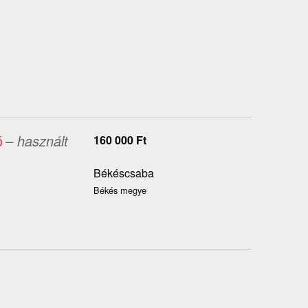
ó
– használt
160 000
Ft
Békéscsaba
Békés megye