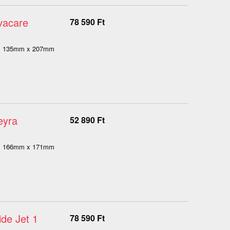
vacare
78 590
Ft
m x 135mm x 207mm
eyra
52 890
Ft
m x 166mm x 171mm
de Jet 1
78 590
Ft