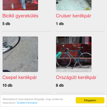
Bicikli gyerekülés
Cruiser kerékpár
5 db
1 db
Csepel kerékpár
Országúti kerékpár
10 db
8 db
Weboldalunk használatával elfogadja, hogy cookie-kat
Elfogadom
használunk.
További információ