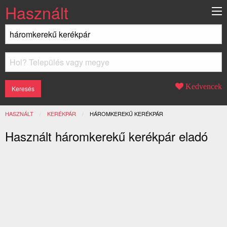
Használt
Kedvencek
HASZNÁLT
KERÉKPÁR
JELENLEGI:
HÁROMKEREKŰ KERÉKPÁR
Használt háromkerekű kerékpár eladó