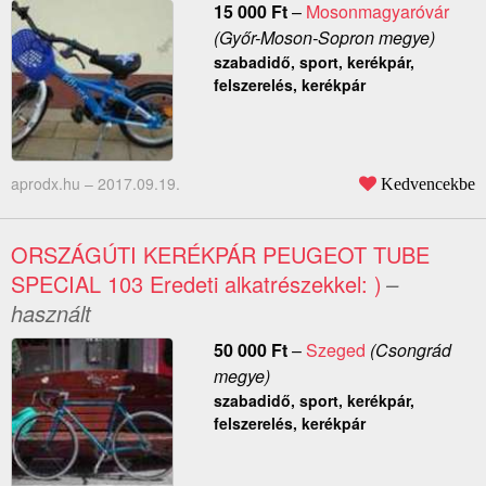
15 000
Ft
–
Mosonmagyaróvár
(Győr-Moson-Sopron megye)
szabadidő, sport, kerékpár,
felszerelés, kerékpár
aprodx.hu –
2017.09.19.
Kedvencekbe
ORSZÁGÚTI KERÉKPÁR PEUGEOT TUBE
SPECIAL 103 Eredeti alkatrészekkel: )
–
használt
50 000
Ft
–
Szeged
(Csongrád
megye)
szabadidő, sport, kerékpár,
felszerelés, kerékpár