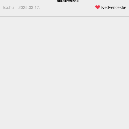
alkatrészek
lxo.hu –
2025.03.17.
Kedvencekbe