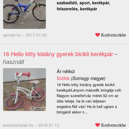
szabadidő, sport, kerékpár,
felszerelés, kerékpár
aprodx.hu –
2017.07.03.
Kedvencekbe
16 Hello kitty kislány gyerek bicikli kerékpár
–
használt
Ár nélkül
Siófok
(Somogy megye)
16 Hello kitty kislány gyerek bicikli
kerékpárLányom második bringája volt.
Nagyon szerette!váz méret.52 cm az
ülés teteje, ha le van teljesen
engedve.Női váz! Ha le kell ugrani a
bringáról akkor n...
szerszampiac.hu –
2018.01.12.
Kedvencekbe