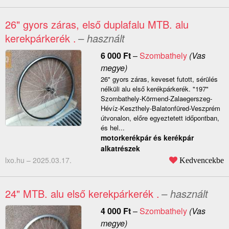
26" gyors záras, első duplafalu MTB. alu
kerekpárkerék .
– használt
6 000
Ft
–
Szombathely
(Vas
megye)
26" gyors záras, keveset futott, sérülés
nélküli alu első kerékpárkerék. "197"
Szombathely-Körmend-Zalaegerszeg-
Hévíz-Keszthely-Balatonfüred-Veszprém
útvonalon, előre egyeztetett időpontban,
és hel...
motorkerékpár és kerékpár
alkatrészek
lxo.hu –
2025.03.17.
Kedvencekbe
24" MTB. alu első kerekpárkerék .
– használt
4 000
Ft
–
Szombathely
(Vas
megye)