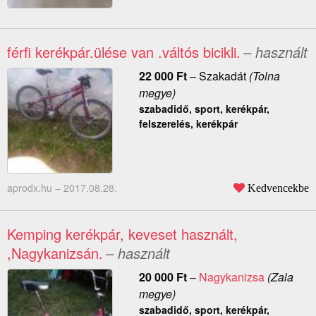
férfi kerékpár.ülése van .váltós bicikli.
– használt
22 000
Ft
–
Szakadát
(Tolna
megye)
szabadidő, sport, kerékpár,
felszerelés, kerékpár
aprodx.hu –
2017.08.28.
Kedvencekbe
Kemping kerékpár, keveset használt,
,Nagykanizsán.
– használt
20 000
Ft
–
Nagykanizsa
(Zala
megye)
szabadidő, sport, kerékpár,