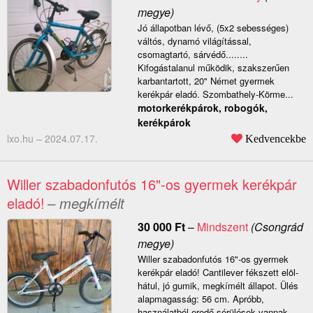
megye)
Jó állapotban lévő, (5x2 sebességes)
váltós, dynamó világítással,
csomagtartó, sárvédő........
Kifogástalanul működik, szakszerűen
karbantartott, 20" Német gyermek
kerékpár eladó. Szombathely-Körme...
motorkerékpárok, robogók,
kerékpárok
lxo.hu –
2024.07.17.
Kedvencekbe
Willer szabadonfutós 16"-os gyermek kerékpár
eladó!
– megkímélt
30 000
Ft
–
Mindszent
(Csongrád
megye)
Willer szabadonfutós 16"-os gyermek
kerékpár eladó! Cantilever fékszett elöl-
hátul, jó gumik, megkímélt állapot. Ülés
alapmagasság: 56 cm. Apróbb,
használatból eredő sérülések vannak