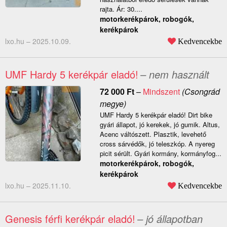
rajta. Ár: 30....
motorkerékpárok, robogók,
kerékpárok
lxo.hu –
2025.10.09.
Kedvencekbe
UMF Hardy 5 kerékpár eladó!
– nem használt
72 000
Ft
–
Mindszent
(Csongrád
megye)
UMF Hardy 5 kerékpár eladó! Dirt bike
gyári állapot, jó kerekek, jó gumik. Altus,
Acenc váltószett. Plasztik, levehető
cross sárvédők, jó teleszkóp. A nyereg
picit sérült. Gyári kormány, kormányfog...
motorkerékpárok, robogók,
kerékpárok
lxo.hu –
2025.11.10.
Kedvencekbe
Genesis férfi kerékpár eladó!
– jó állapotban