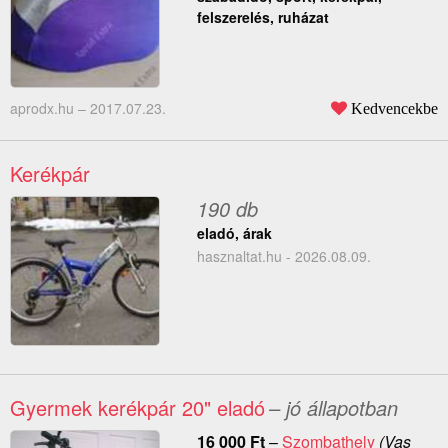
felszerelés, ruházat
aprodx.hu –
2017.07.23.
Kedvencekbe
Kerékpár
190 db
eladó, árak
hasznaltat.hu - 2026.08.09.
Gyermek kerékpár 20" eladó
– jó állapotban
16 000
Ft
–
Szombathely
(Vas