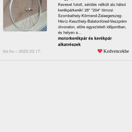
Keveset futott, sérülés nélküli alu hátsó
kerékpárkerék! 26" "204" tömzsi
Szombathely-Körmend-Zalaegerszeg-
Hévíz-Keszthely-Balatonfüred-Veszprém
útvonalon, előre egyeztetett időpontban,
és helyen a...
motorkerékpár és kerékpár
alkatrészek
lxo.hu –
2025.03.17.
Kedvencekbe