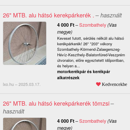
26" MTB. alu hátsó kerekpárkerék .
– használt
4 000
Ft
–
Szombathely
(Vas
megye)
Keveset futott, sérülés nélküli alu hátsó
kerékpárkerék! 26" "203" vékony
Szombathely-Körmend-Zalaegerszeg-
Hévíz-Keszthely-Balatonfüred-Veszprém
útvonalon, előre egyeztetett időpontban,
és helyen a...
motorkerékpár és kerékpár
alkatrészek
lxo.hu –
2025.03.17.
Kedvencekbe
26" MTB. alu hátsó kerekpárkerék tömzsi
–
használt
4 000
Ft
–
Szombathely
(Vas
megye)