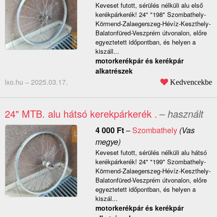
Keveset futott, sérülés nélküli alu első
kerékpárkerék! 24" "198" Szombathely-
Körmend-Zalaegerszeg-Hévíz-Keszthely-
Balatonfüred-Veszprém útvonalon, előre
egyeztetett időpontban, és helyen a
kiszáll...
motorkerékpár és kerékpár
alkatrészek
lxo.hu –
2025.03.17.
Kedvencekbe
24" MTB. alu hátsó kerekpárkerék .
– használt
4 000
Ft
–
Szombathely
(Vas
megye)
Keveset futott, sérülés nélküli alu hátsó
kerékpárkerék! 24" "199" Szombathely-
Körmend-Zalaegerszeg-Hévíz-Keszthely-
Balatonfüred-Veszprém útvonalon, előre
egyeztetett időpontban, és helyen a
kiszál...
motorkerékpár és kerékpár