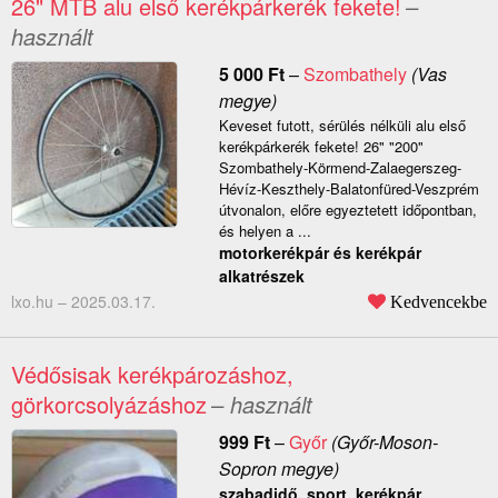
26" MTB alu első kerékpárkerék fekete!
–
használt
5 000
Ft
–
Szombathely
(Vas
megye)
Keveset futott, sérülés nélküli alu első
kerékpárkerék fekete! 26" "200"
Szombathely-Körmend-Zalaegerszeg-
Hévíz-Keszthely-Balatonfüred-Veszprém
útvonalon, előre egyeztetett időpontban,
és helyen a ...
motorkerékpár és kerékpár
alkatrészek
lxo.hu –
2025.03.17.
Kedvencekbe
Védősisak kerékpározáshoz,
görkorcsolyázáshoz
– használt
999
Ft
–
Győr
(Győr-Moson-
Sopron megye)
szabadidő, sport, kerékpár,