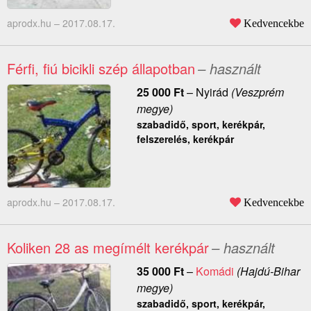
aprodx.hu –
2017.08.17.
Kedvencekbe
Férfi, fiú bicikli szép állapotban
– használt
25 000
Ft
–
Nyirád
(Veszprém
megye)
szabadidő, sport, kerékpár,
felszerelés, kerékpár
aprodx.hu –
2017.08.17.
Kedvencekbe
Koliken 28 as megímélt kerékpár
– használt
35 000
Ft
–
Komádi
(Hajdú-Bihar
megye)
szabadidő, sport, kerékpár,