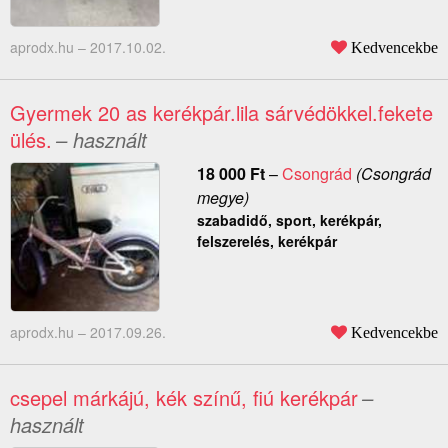
aprodx.hu –
2017.10.02.
Kedvencekbe
Gyermek 20 as kerékpár.lila sárvédökkel.fekete
ülés.
– használt
18 000
Ft
–
Csongrád
(Csongrád
megye)
szabadidő, sport, kerékpár,
felszerelés, kerékpár
aprodx.hu –
2017.09.26.
Kedvencekbe
csepel márkájú, kék színű, fiú kerékpár
–
használt