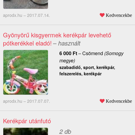
aprodx.hu –
2017.07.14.
Kedvencekbe
Gyönyörű kisgyermek kerékpár levehető
pótkerékkel eladó!
– használt
6 000
Ft
–
Csömend
(Somogy
megye)
szabadidő, sport, kerékpár,
felszerelés, kerékpár
aprodx.hu –
2017.07.07.
Kedvencekbe
Kerékpár utánfutó
2 db