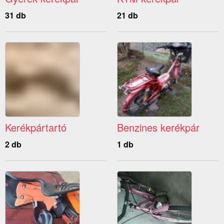
31 db
21 db
Kerékpártartó
Benzines kerékpár
2 db
1 db