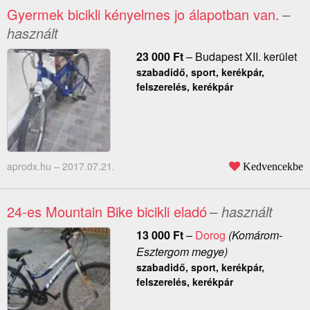
Gyermek bicikli kényelmes jo álapotban van.
–
használt
23 000
Ft
–
Budapest XII. kerület
szabadidő, sport, kerékpár,
felszerelés, kerékpár
aprodx.hu –
2017.07.21.
Kedvencekbe
24-es Mountain Bike bicikli eladó
– használt
13 000
Ft
–
Dorog
(Komárom-
Esztergom megye)
szabadidő, sport, kerékpár,
felszerelés, kerékpár