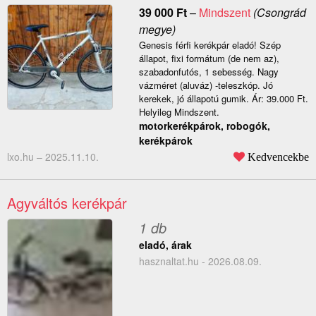
39 000
Ft
–
Mindszent
(Csongrád
megye)
Genesis férfi kerékpár eladó! Szép
állapot, fixi formátum (de nem az),
szabadonfutós, 1 sebesség. Nagy
vázméret (aluváz) -teleszkóp. Jó
kerekek, jó állapotú gumik. Ár: 39.000 Ft.
Helyileg Mindszent.
motorkerékpárok, robogók,
kerékpárok
lxo.hu –
2025.11.10.
Kedvencekbe
Agyváltós kerékpár
1 db
eladó, árak
hasznaltat.hu - 2026.08.09.