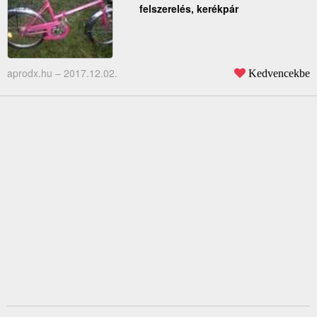
felszerelés, kerékpár
aprodx.hu –
2017.12.02.
Kedvencekbe