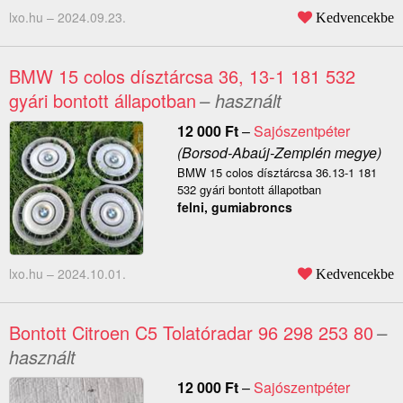
lxo.hu –
2024.09.23.
Kedvencekbe
BMW 15 colos dísztárcsa 36, 13-1 181 532
gyári bontott állapotban
– használt
12 000
Ft
–
Sajószentpéter
(Borsod-Abaúj-Zemplén megye)
BMW 15 colos dísztárcsa 36.13-1 181
532 gyári bontott állapotban
felni, gumiabroncs
lxo.hu –
2024.10.01.
Kedvencekbe
Bontott Citroen C5 Tolatóradar 96 298 253 80
–
használt
12 000
Ft
–
Sajószentpéter