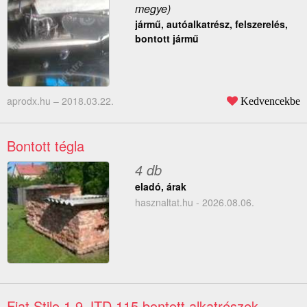
megye)
jármű, autóalkatrész, felszerelés,
bontott jármű
aprodx.hu –
2018.03.22.
Kedvencekbe
Bontott tégla
4 db
eladó, árak
hasznaltat.hu - 2026.08.06.
Fiat Stilo 1.9 JTD 115 bontott alkatrészek
–