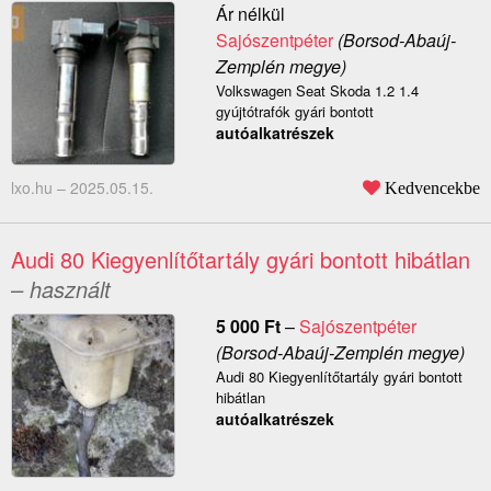
Ár nélkül
Sajószentpéter
(Borsod-Abaúj-
Zemplén megye)
Volkswagen Seat Skoda 1.2 1.4
gyújtótrafók gyári bontott
autóalkatrészek
lxo.hu –
2025.05.15.
Kedvencekbe
Audi 80 Kiegyenlítőtartály gyári bontott hibátlan
– használt
5 000
Ft
–
Sajószentpéter
(Borsod-Abaúj-Zemplén megye)
Audi 80 Kiegyenlítőtartály gyári bontott
hibátlan
autóalkatrészek