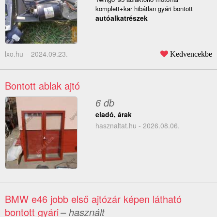
komplett+kar hibátlan gyári bontott
autóalkatrészek
lxo.hu –
2024.09.23.
Kedvencekbe
Bontott ablak ajtó
6 db
eladó, árak
hasznaltat.hu - 2026.08.06.
BMW e46 jobb első ajtózár képen látható
bontott gyári
– használt