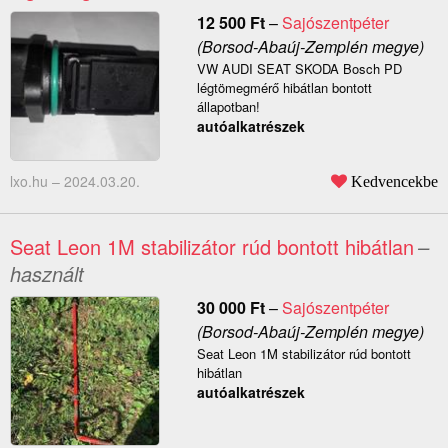
12 500
Ft
–
Sajószentpéter
(Borsod-Abaúj-Zemplén megye)
VW AUDI SEAT SKODA Bosch PD
légtömegmérő hibátlan bontott
állapotban!
autóalkatrészek
lxo.hu –
2024.03.20.
Kedvencekbe
Seat Leon 1M stabilizátor rúd bontott hibátlan
–
használt
30 000
Ft
–
Sajószentpéter
(Borsod-Abaúj-Zemplén megye)
Seat Leon 1M stabilizátor rúd bontott
hibátlan
autóalkatrészek