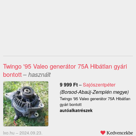
Twingo '95 Valeo generátor 75A Hibátlan gyári
bontott
– használt
9 999
Ft
–
Sajószentpéter
(Borsod-Abaúj-Zemplén megye)
Twingo '95 Valeo generátor 75A Hibátlan
gyári bontott
autóalkatrészek
lxo.hu –
2024.09.23.
Kedvencekbe