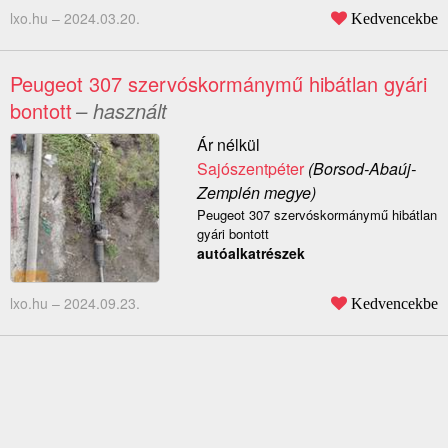
lxo.hu –
2024.03.20.
Kedvencekbe
Peugeot 307 szervóskormánymű hibátlan gyári
bontott
– használt
Ár nélkül
Sajószentpéter
(Borsod-Abaúj-
Zemplén megye)
Peugeot 307 szervóskormánymű hibátlan
gyári bontott
autóalkatrészek
lxo.hu –
2024.09.23.
Kedvencekbe