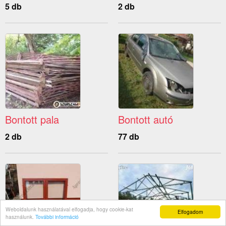
5 db
2 db
Bontott pala
Bontott autó
2 db
77 db
Weboldalunk használatával elfogadja, hogy cookie-kat
Elfogadom
használunk.
További információ