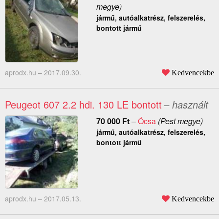
megye)
jármű, autóalkatrész, felszerelés,
bontott jármű
aprodx.hu –
2017.09.30.
Kedvencekbe
Peugeot 607 2.2 hdi. 130 LE bontott
– használt
70 000
Ft
–
Ócsa
(Pest megye)
jármű, autóalkatrész, felszerelés,
bontott jármű
aprodx.hu –
2017.05.13.
Kedvencekbe