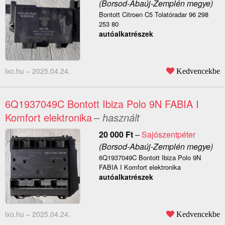
(Borsod-Abaúj-Zemplén megye)
Bontott Citroen C5 Tolatóradar 96 298
253 80
autóalkatrészek
lxo.hu –
2025.04.24.
Kedvencekbe
6Q1937049C Bontott Ibiza Polo 9N FABIA I
Komfort elektronika
– használt
20 000
Ft
–
Sajószentpéter
(Borsod-Abaúj-Zemplén megye)
6Q1937049C Bontott Ibiza Polo 9N
FABIA I Komfort elektronika
autóalkatrészek
lxo.hu –
2025.04.24.
Kedvencekbe