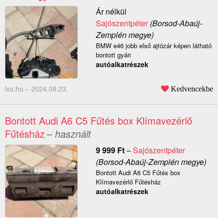
Ár nélkül
Sajószentpéter
(Borsod-Abaúj-
Zemplén megye)
BMW e46 jobb első ajtózár képen látható
bontott gyári
autóalkatrészek
lxo.hu –
2024.09.23.
Kedvencekbe
Bontott Audi A6 C5 Fűtés box Klímavezérlő
Fűtésház
– használt
9 999
Ft
–
Sajószentpéter
(Borsod-Abaúj-Zemplén megye)
Bontott Audi A6 C5 Fűtés box
Klímavezérlő Fűtésház
autóalkatrészek