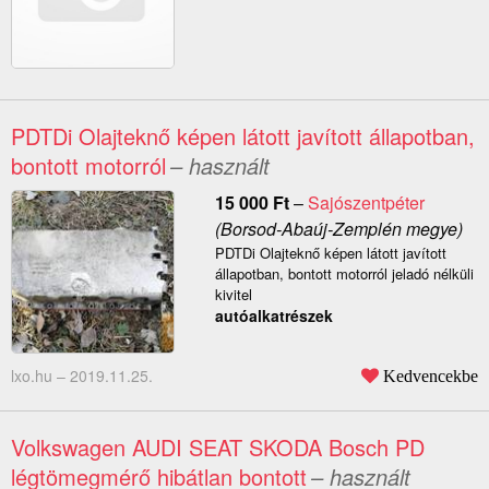
PDTDi Olajteknő képen látott javított állapotban,
bontott motorról
– használt
15 000
Ft
–
Sajószentpéter
(Borsod-Abaúj-Zemplén megye)
PDTDi Olajteknő képen látott javított
állapotban, bontott motorról jeladó nélküli
kivitel
autóalkatrészek
lxo.hu –
2019.11.25.
Kedvencekbe
Volkswagen AUDI SEAT SKODA Bosch PD
légtömegmérő hibátlan bontott
– használt