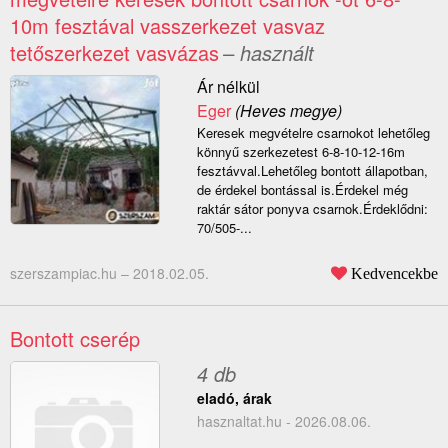
10m fesztával vasszerkezet vasvaz
tetőszerkezet vasvázas
– használt
Ár nélkül
Eger
(Heves megye)
Keresek megvételre csarnokot lehetőleg
könnyű szerkezetest 6-8-10-12-16m
fesztávval.Lehetőleg bontott állapotban,
de érdekel bontással is.Érdekel még
raktár sátor ponyva csarnok.Érdeklődni:
70/505-...
szerszampiac.hu –
2018.02.05.
Kedvencekbe
Bontott cserép
4 db
eladó, árak
hasznaltat.hu - 2026.08.06.