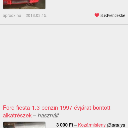
aprodx.hu –
2018.03.15.
Kedvencekbe
Ford fiesta 1.3 benzin 1997 évjárat bontott
alkatrészek
– használt
3 000
Ft
–
Kozármisleny
(Baranya