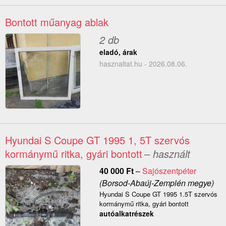
Bontott műanyag ablak
2 db
eladó, árak
hasznaltat.hu - 2026.08.06.
Hyundai S Coupe GT 1995 1, 5T szervós
kormánymű ritka, gyári bontott
– használt
40 000
Ft
–
Sajószentpéter
(Borsod-Abaúj-Zemplén megye)
Hyundai S Coupe GT 1995 1.5T szervós
kormánymű ritka, gyári bontott
autóalkatrészek