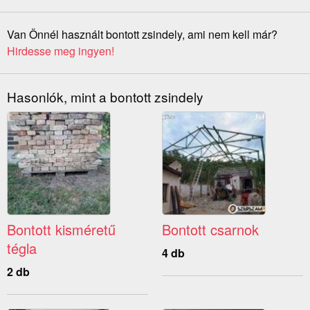
Van Önnél használt bontott zsindely, ami nem kell már?
Hirdesse meg ingyen!
Hasonlók, mint a bontott zsindely
Bontott kisméretű
Bontott csarnok
tégla
4 db
2 db