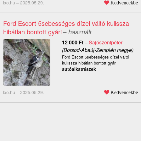
lxo.hu –
2025.05.29.
Kedvencekbe
Ford Escort 5sebességes dízel váltó kulissza
hibátlan bontott gyári
– használt
12 000
Ft
–
Sajószentpéter
(Borsod-Abaúj-Zemplén megye)
Ford Escort 5sebességes dízel váltó
kulissza hibátlan bontott gyári
autóalkatrészek
lxo.hu –
2025.05.29.
Kedvencekbe