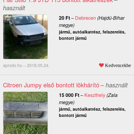
használt
20
Ft
–
Debrecen
(Hajdú-Bihar
megye)
jármű, autóalkatrész, felszerelés,
bontott jármű
aprodx.hu –
2018.05.24.
Kedvencekbe
Citroen Jumpy első bontott lökhárító
– használt
15 000
Ft
–
Keszthely
(Zala
megye)
jármű, autóalkatrész, felszerelés,
bontott jármű