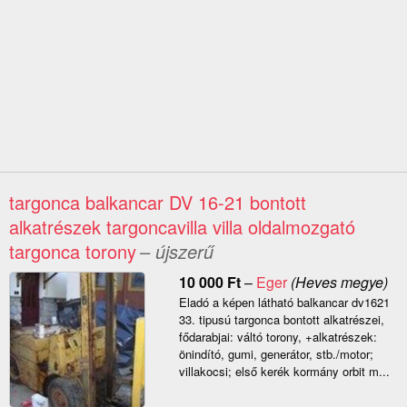
targonca balkancar DV 16-21 bontott
alkatrészek targoncavilla villa oldalmozgató
targonca torony
– újszerű
10 000
Ft
–
Eger
(Heves megye)
Eladó a képen látható balkancar dv1621
33. tipusú targonca bontott alkatrészei,
fődarabjai: váltó torony, +alkatrészek:
önindító, gumi, generátor, stb./motor;
villakocsi; első kerék kormány orbit m...