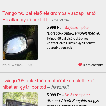
Twingo '95 bal első elektromos visszapillantó
Hibátlan gyári bontott
– használt
5 999
Ft
–
Sajószentpéter
(Borsod-Abaúj-Zemplén megye)
Twingo '95 bal első elektromos
visszapillantó Hibátlan gyári bontott
autóalkatrészek
lxo.hu –
2024.09.23.
Kedvencekbe
Twingo '95 ablaktörlő motorral komplett+kar
hibátlan gyári bontott
– használt
5 999
Ft
–
Sajószentpéter
(Borsod-Abaúj-Zemplén megye)
Twingo '95 ablaktörlő motorral