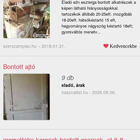
Eladó e2n eszterga bontott alkatrészek a
képen látható hiányosságokkal.
tartozékok állóbáb 20-25eft. mozgóbáb
18-20eft. hátsókéstartó 15 eft,
hagyományos nágyszög késtartó 18eft;
gyorsváltós menetv...
szerszampiac.hu –
2018.01.31.
Kedvencekbe
Bontott ajtó
9 db
eladó, árak
hasznaltat.hu - 2026.08.06.
megvételre keresek bontott csarnok -ot 6-8-