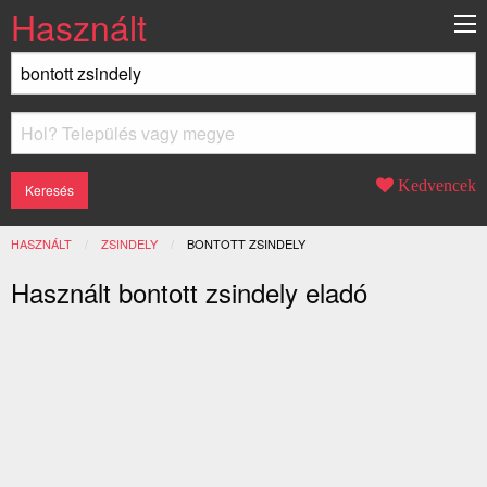
Használt
Kedvencek
HASZNÁLT
ZSINDELY
JELENLEGI:
BONTOTT ZSINDELY
Használt bontott zsindely eladó