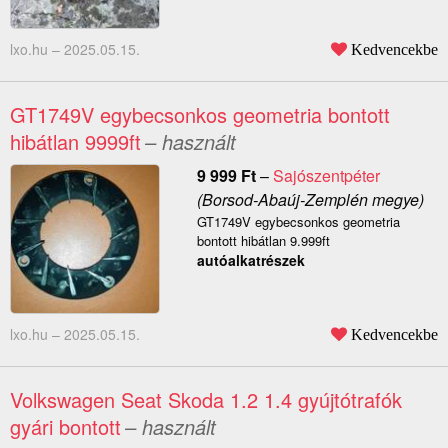
lxo.hu –
2025.05.15.
Kedvencekbe
GT1749V egybecsonkos geometria bontott
hibátlan 9999ft
– használt
9 999
Ft
–
Sajószentpéter
(Borsod-Abaúj-Zemplén megye)
GT1749V egybecsonkos geometria
bontott hibátlan 9.999ft
autóalkatrészek
lxo.hu –
2025.05.15.
Kedvencekbe
Volkswagen Seat Skoda 1.2 1.4 gyújtótrafók
gyári bontott
– használt