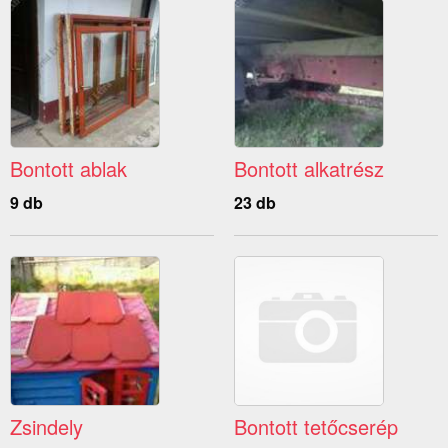
Bontott ablak
Bontott alkatrész
9 db
23 db
Zsindely
Bontott tetőcserép