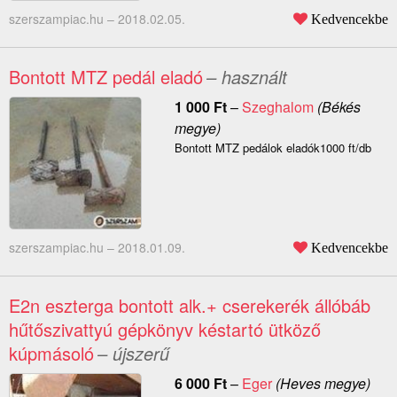
szerszampiac.hu –
2018.02.05.
Kedvencekbe
Bontott MTZ pedál eladó
– használt
1 000
Ft
–
Szeghalom
(Békés
megye)
Bontott MTZ pedálok eladók1000 ft/db
szerszampiac.hu –
2018.01.09.
Kedvencekbe
E2n eszterga bontott alk.+ cserekerék állóbáb
hűtőszivattyú gépkönyv késtartó ütköző
kúpmásoló
– újszerű
6 000
Ft
–
Eger
(Heves megye)