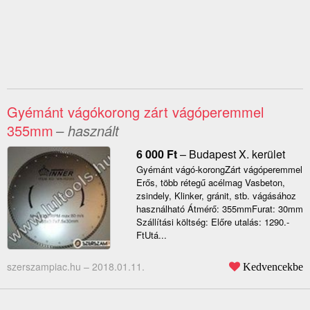
Gyémánt vágókorong zárt vágóperemmel
355mm
– használt
6 000
Ft
–
Budapest X. kerület
Gyémánt vágó-korongZárt vágóperemmel
Erős, több rétegű acélmag Vasbeton,
zsindely, Klinker, gránit, stb. vágásához
használható Átmérő: 355mmFurat: 30mm
Szállítási költség: Előre utalás: 1290.-
FtUtá...
szerszampiac.hu –
2018.01.11.
Kedvencekbe