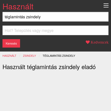
Használt
Kedvencek
HASZNÁLT
ZSINDELY
JELENLEGI:
TÉGLAMINTÁS ZSINDELY
Használt téglamintás zsindely eladó