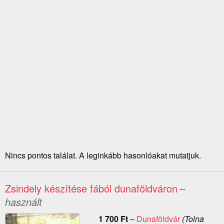
Nincs pontos találat. A leginkább hasonlóakat mutatjuk.
Zsindely készítése fából dunaföldváron
–
használt
1 700
Ft
–
Dunaföldvár
(Tolna