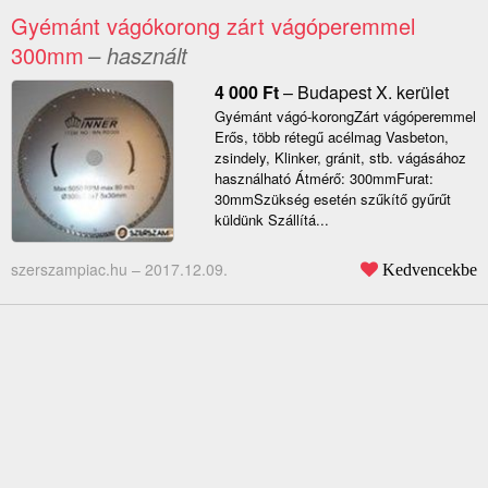
Gyémánt vágókorong zárt vágóperemmel
300mm
– használt
4 000
Ft
–
Budapest X. kerület
Gyémánt vágó-korongZárt vágóperemmel
Erős, több rétegű acélmag Vasbeton,
zsindely, Klinker, gránit, stb. vágásához
használható Átmérő: 300mmFurat:
30mmSzükség esetén szűkítő gyűrűt
küldünk Szállítá...
szerszampiac.hu –
2017.12.09.
Kedvencekbe