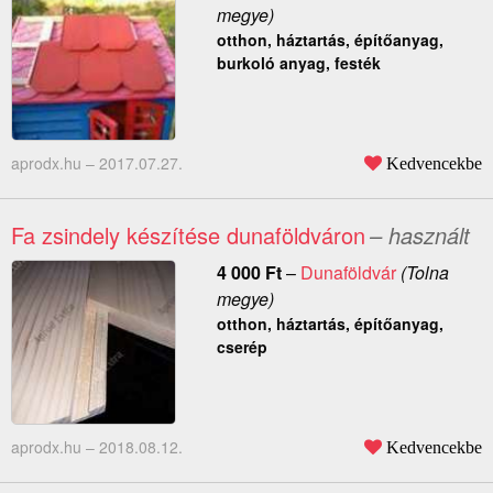
megye)
otthon, háztartás, építőanyag,
burkoló anyag, festék
aprodx.hu –
2017.07.27.
Kedvencekbe
Fa zsindely készítése dunaföldváron
– használt
4 000
Ft
–
Dunaföldvár
(Tolna
megye)
otthon, háztartás, építőanyag,
cserép
aprodx.hu –
2018.08.12.
Kedvencekbe