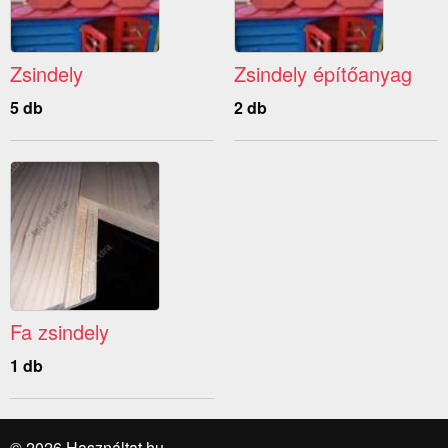
Zsindely
Zsindely építőanyag
5 db
2 db
Fa zsindely
1 db
© 2026 Használtat.hu