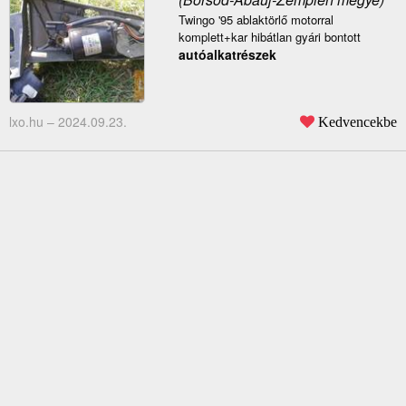
Twingo '95 ablaktörlő motorral
komplett+kar hibátlan gyári bontott
autóalkatrészek
lxo.hu –
2024.09.23.
Kedvencekbe