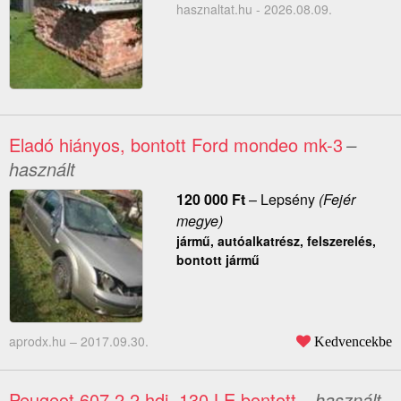
hasznaltat.hu - 2026.08.09.
Eladó hiányos, bontott Ford mondeo mk-3
–
használt
120 000
Ft
–
Lepsény
(Fejér
megye)
jármű, autóalkatrész, felszerelés,
bontott jármű
aprodx.hu –
2017.09.30.
Kedvencekbe
Peugeot 607 2.2 hdi. 130 LE bontott
– használt