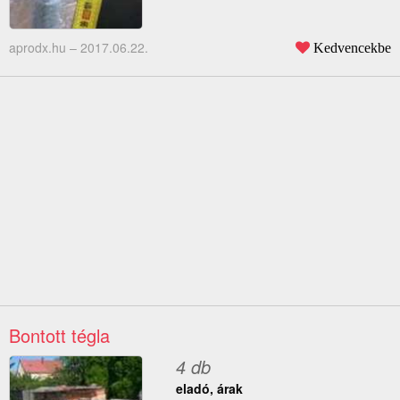
aprodx.hu –
2017.06.22.
Kedvencekbe
Bontott tégla
4 db
eladó, árak