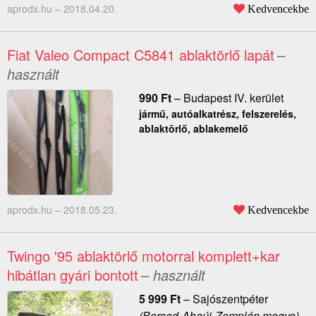
aprodx.hu –
2018.04.20.
Kedvencekbe
Fiat Valeo Compact C5841 ablaktörlő lapát
–
használt
990
Ft
–
Budapest IV. kerület
jármű, autóalkatrész, felszerelés,
ablaktörlő, ablakemelő
aprodx.hu –
2018.05.23.
Kedvencekbe
Twingo '95 ablaktörlő motorral komplett+kar
hibátlan gyári bontott
– használt
5 999
Ft
–
Sajószentpéter
(Borsod-Abaúj-Zemplén megye)