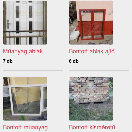
Műanyag ablak
Bontott ablak ajtó
7 db
6 db
Bontott műanyag
Bontott kisméretű