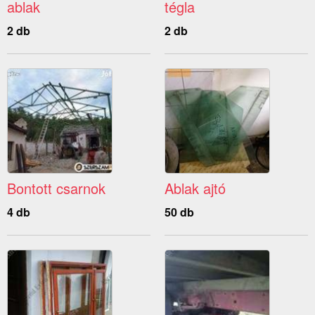
ablak
tégla
2 db
2 db
Bontott csarnok
Ablak ajtó
4 db
50 db