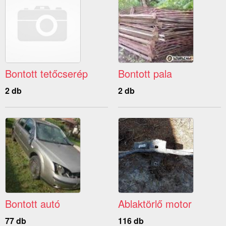
Bontott tetőcserép
Bontott pala
2 db
2 db
Bontott autó
Ablaktörlő motor
77 db
116 db