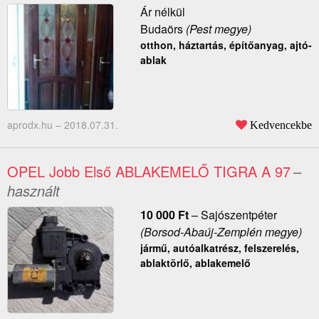
Ár nélkül
Budaörs
(Pest megye)
otthon, háztartás, építőanyag, ajtó-
ablak
aprodx.hu –
2018.07.31.
Kedvencekbe
OPEL Jobb Első ABLAKEMELŐ TIGRA A 97
–
használt
10 000
Ft
–
Sajószentpéter
(Borsod-Abaúj-Zemplén megye)
jármű, autóalkatrész, felszerelés,
ablaktörlő, ablakemelő