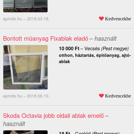
aprodx.hu –
2018.03.18.
Kedvencekbe
Bontott müanyag Fixablak eladó
– használt
10 000
Ft
–
Vecsés
(Pest megye)
otthon, háztartás, építőanyag, ajtó-
ablak
aprodx.hu –
2018.06.10.
Kedvencekbe
Skoda Octavia jobb oldali ablak emelő
–
használt
18
Ft
–
Cegléd
(Pest megye)