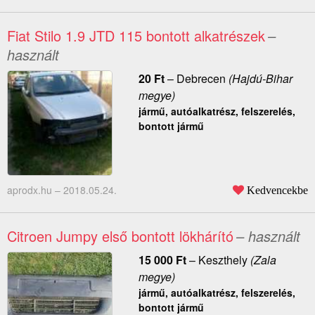
Fiat Stilo 1.9 JTD 115 bontott alkatrészek
–
használt
20
Ft
–
Debrecen
(Hajdú-Bihar
megye)
jármű, autóalkatrész, felszerelés,
bontott jármű
aprodx.hu –
2018.05.24.
Kedvencekbe
Citroen Jumpy első bontott lökhárító
– használt
15 000
Ft
–
Keszthely
(Zala
megye)
jármű, autóalkatrész, felszerelés,
bontott jármű