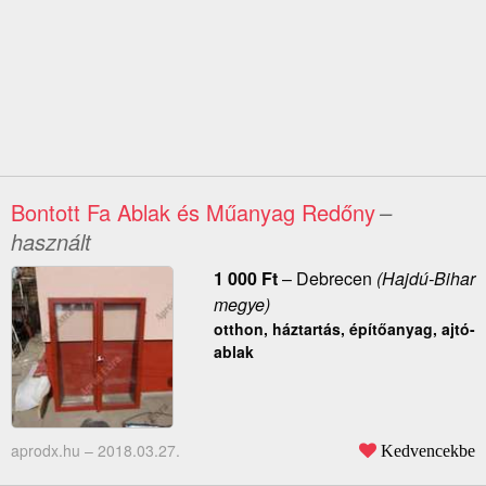
Bontott Fa Ablak és Műanyag Redőny
–
használt
1 000
Ft
–
Debrecen
(Hajdú-Bihar
megye)
otthon, háztartás, építőanyag, ajtó-
ablak
aprodx.hu –
2018.03.27.
Kedvencekbe