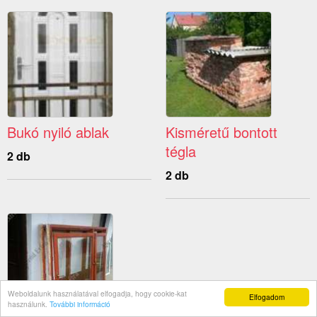
Bukó nyiló ablak
Kisméretű bontott
tégla
2 db
2 db
Weboldalunk használatával elfogadja, hogy cookie-kat
Elfogadom
használunk.
További információ