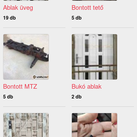
Ablak üveg
Bontott tető
19 db
5 db
Bontott MTZ
Bukó ablak
5 db
2 db