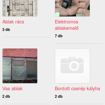
Ablak rács
Elektromos
ablakemelő
3 db
7 db
Vas ablak
Bontott cserép kályha
2 db
2 db