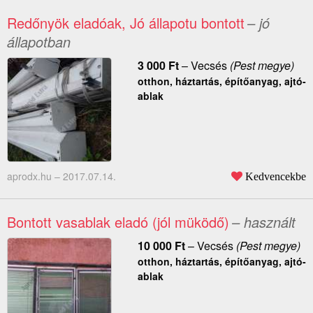
Redőnyök eladóak, Jó állapotu bontott
– jó
állapotban
3 000
Ft
–
Vecsés
(Pest megye)
otthon, háztartás, építőanyag, ajtó-
ablak
aprodx.hu –
2017.07.14.
Kedvencekbe
Bontott vasablak eladó (jól müködő)
– használt
10 000
Ft
–
Vecsés
(Pest megye)
otthon, háztartás, építőanyag, ajtó-
ablak