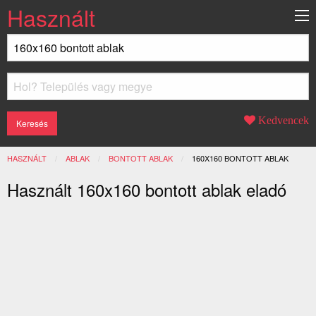
Használt
Kedvencek
HASZNÁLT
ABLAK
BONTOTT ABLAK
JELENLEGI:
160X160 BONTOTT ABLAK
Használt 160x160 bontott ablak eladó