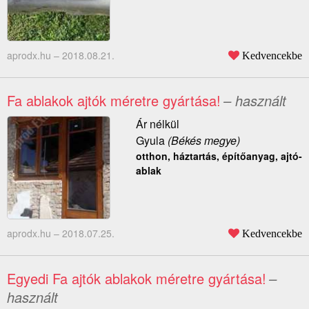
aprodx.hu –
2018.08.21.
Kedvencekbe
Fa ablakok ajtók méretre gyártása!
– használt
Ár nélkül
Gyula
(Békés megye)
otthon, háztartás, építőanyag, ajtó-
ablak
aprodx.hu –
2018.07.25.
Kedvencekbe
Egyedi Fa ajtók ablakok méretre gyártása!
–
használt