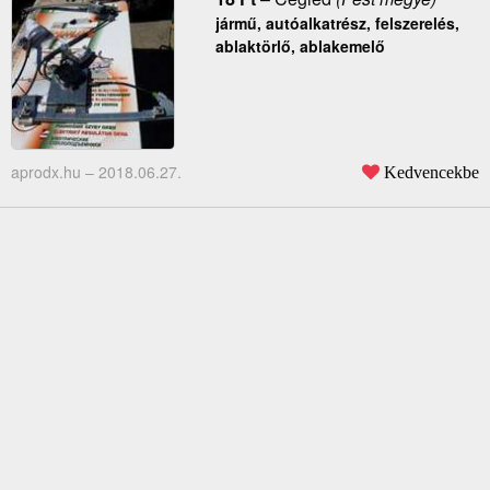
jármű, autóalkatrész, felszerelés,
ablaktörlő, ablakemelő
aprodx.hu –
2018.06.27.
Kedvencekbe