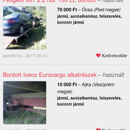
70 000
Ft
–
Ócsa
(Pest megye)
jármű, autóalkatrész, felszerelés,
bontott jármű
aprodx.hu –
2017.05.13.
Kedvencekbe
Bontott Iveco Eurocargo alkatrészek
– használt
10 000
Ft
–
Ajka
(Veszprém
megye)
jármű, autóalkatrész, felszerelés,
bontott jármű