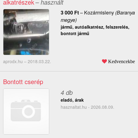
alkatrészek
– használt
3 000
Ft
–
Kozármisleny
(Baranya
megye)
jármű, autóalkatrész, felszerelés,
bontott jármű
aprodx.hu –
2018.03.22.
Kedvencekbe
Bontott cserép
4 db
eladó, árak
hasznaltat.hu - 2026.08.09.