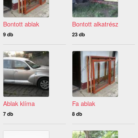
Bontott ablak
Bontott alkatrész
9 db
23 db
Ablak klíma
Fa ablak
7 db
8 db