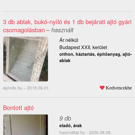
3 db ablak, bukó-nyíló és 1 db bejárati ajtó gyári
csomagolásban
– használt
Ár nélkül
Budapest XXII. kerület
otthon, háztartás, építőanyag, ajtó-
ablak
aprodx.hu –
2018.06.01.
Kedvencekbe
Bontott ajtó
9 db
eladó, árak
hasznaltat.hu - 2026.08.09.