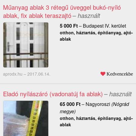
Műanyag ablak 3 rétegű üveggel bukó-nyíló
ablak, fix ablak teraszajtó
– használt
5 000
Ft
–
Budapest IV. kerület
otthon, háztartás, építőanyag, ajtó-
ablak
aprodx.hu –
2017.06.14.
Kedvencekbe
Eladó nyílászáró (vadonatúj fa ablak)
– használt
65 000
Ft
–
Nagyoroszi
(Nógrád
megye)
otthon, háztartás, építőanyag, ajtó-
ablak