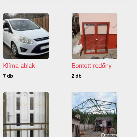
Klíma ablak
Bontott redőny
7 db
2 db