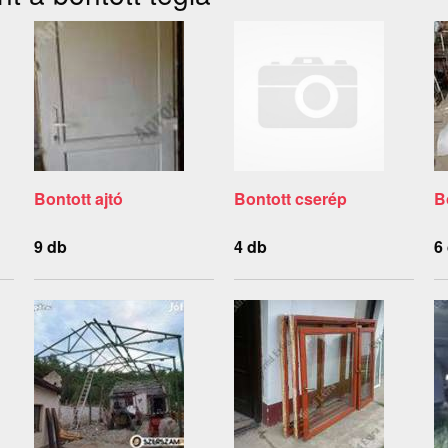
Bontott ajtó
Bontott cserép
B
9 db
4 db
6