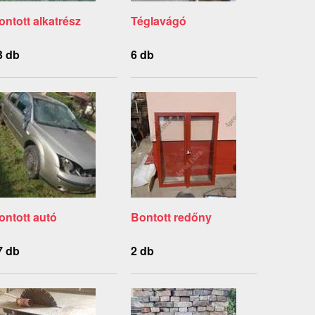
ontott alkatrész
Téglavágó
3 db
6 db
ontott autó
Bontott redőny
7 db
2 db