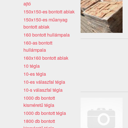
ajtó
150x150-es bontott ablak
150x150-es műanyag
bontott ablak
160 bontott hullámpala
160-as bontott
hullámpala
160x160 bontott ablak
10 tégla
10-es tégla
10-es válaszfal tégla
10-s válaszfal tégla
1000 db bontott
kisméretű tégla
1000 db bontott tégla
1800 db bontott