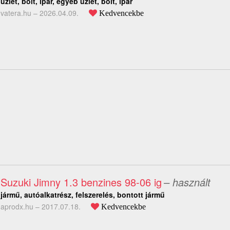
üzlet, bolt, ipar, egyéb üzlet, bolt, ipar
vatera.hu –
2026.04.09.
Kedvencekbe
Suzuki Jimny 1.3 benzines 98-06 ig
– használt
jármű, autóalkatrész, felszerelés, bontott jármű
aprodx.hu –
2017.07.18.
Kedvencekbe