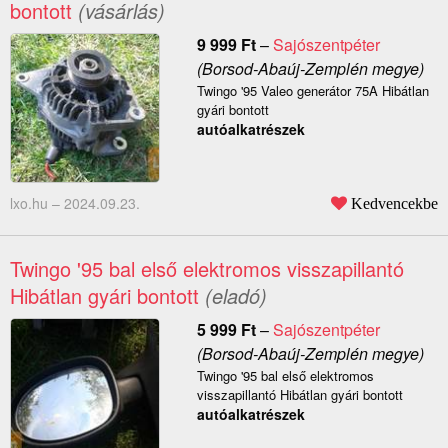
bontott
(vásárlás)
9 999
Ft
–
Sajószentpéter
(Borsod-Abaúj-Zemplén megye)
Twingo '95 Valeo generátor 75A Hibátlan
gyári bontott
autóalkatrészek
lxo.hu –
2024.09.23.
Kedvencekbe
Twingo '95 bal első elektromos visszapillantó
Hibátlan gyári bontott
(eladó)
5 999
Ft
–
Sajószentpéter
(Borsod-Abaúj-Zemplén megye)
Twingo '95 bal első elektromos
visszapillantó Hibátlan gyári bontott
autóalkatrészek