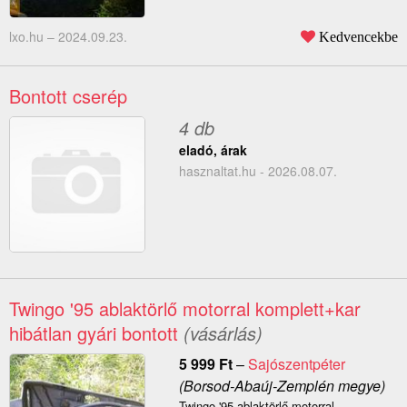
lxo.hu –
2024.09.23.
Kedvencekbe
Bontott cserép
4 db
eladó, árak
hasznaltat.hu - 2026.08.07.
Twingo '95 ablaktörlő motorral komplett+kar
hibátlan gyári bontott
(vásárlás)
5 999
Ft
–
Sajószentpéter
(Borsod-Abaúj-Zemplén megye)
Twingo '95 ablaktörlő motorral