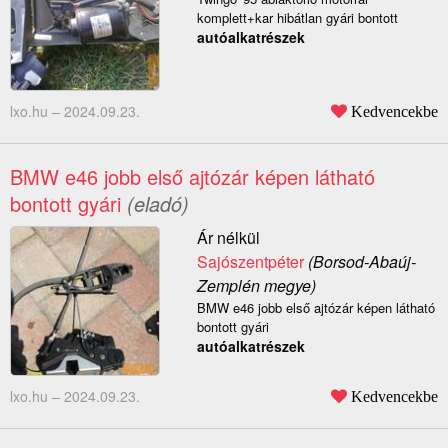
komplett+kar hibátlan gyári bontott
autóalkatrészek
lxo.hu –
2024.09.23.
Kedvencekbe
BMW e46 jobb első ajtózár képen látható
bontott gyári
(eladó)
Ár nélkül
Sajószentpéter
(Borsod-Abaúj-
Zemplén megye)
BMW e46 jobb első ajtózár képen látható
bontott gyári
autóalkatrészek
lxo.hu –
2024.09.23.
Kedvencekbe