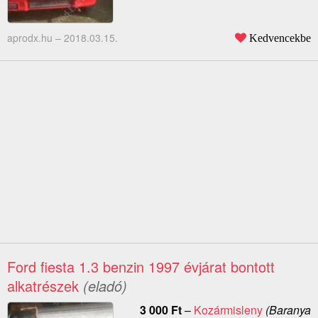
aprodx.hu –
2018.03.15.
Kedvencekbe
Ford fiesta 1.3 benzin 1997 évjárat bontott
alkatrészek
(eladó)
3 000
Ft
–
Kozármisleny
(Baranya