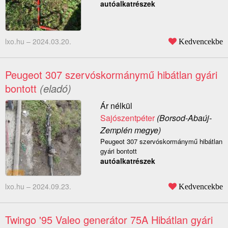
autóalkatrészek
lxo.hu –
2024.03.20.
Kedvencekbe
Peugeot 307 szervóskormánymű hibátlan gyári
bontott
(eladó)
Ár nélkül
Sajószentpéter
(Borsod-Abaúj-
Zemplén megye)
Peugeot 307 szervóskormánymű hibátlan
gyári bontott
autóalkatrészek
lxo.hu –
2024.09.23.
Kedvencekbe
Twingo '95 Valeo generátor 75A Hibátlan gyári