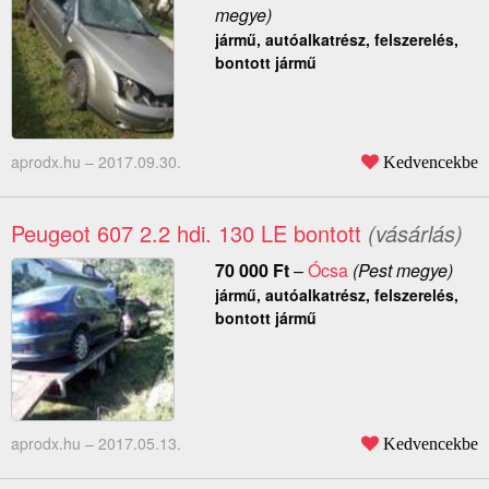
megye)
jármű, autóalkatrész, felszerelés,
bontott jármű
aprodx.hu –
2017.09.30.
Kedvencekbe
Peugeot 607 2.2 hdi. 130 LE bontott
(vásárlás)
70 000
Ft
–
Ócsa
(Pest megye)
jármű, autóalkatrész, felszerelés,
bontott jármű
aprodx.hu –
2017.05.13.
Kedvencekbe