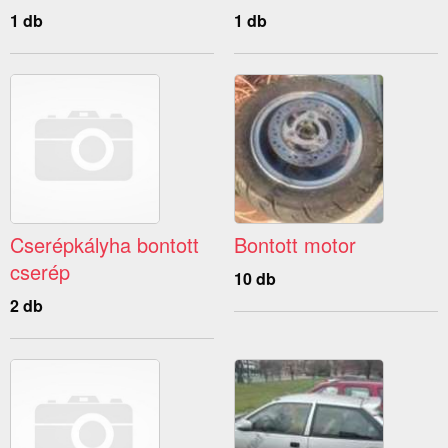
1 db
1 db
Cserépkályha bontott
Bontott motor
cserép
10 db
2 db