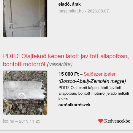
eladó, árak
hasznaltat.hu - 2026.08.07.
PDTDi Olajteknő képen látott javított állapotban,
bontott motorról
(vásárlás)
15 000
Ft
–
Sajószentpéter
(Borsod-Abaúj-Zemplén megye)
PDTDi Olajteknő képen látott javított
állapotban, bontott motorról jeladó nélküli
kivitel
autóalkatrészek
lxo.hu –
2019.11.25.
Kedvencekbe