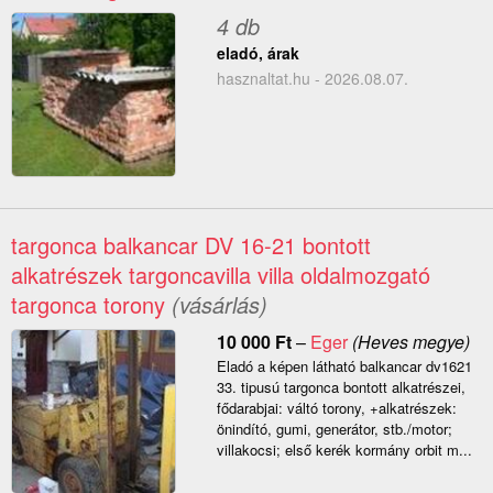
4 db
eladó, árak
hasznaltat.hu - 2026.08.07.
targonca balkancar DV 16-21 bontott
alkatrészek targoncavilla villa oldalmozgató
targonca torony
(vásárlás)
10 000
Ft
–
Eger
(Heves megye)
Eladó a képen látható balkancar dv1621
33. tipusú targonca bontott alkatrészei,
fődarabjai: váltó torony, +alkatrészek:
önindító, gumi, generátor, stb./motor;
villakocsi; első kerék kormány orbit m...