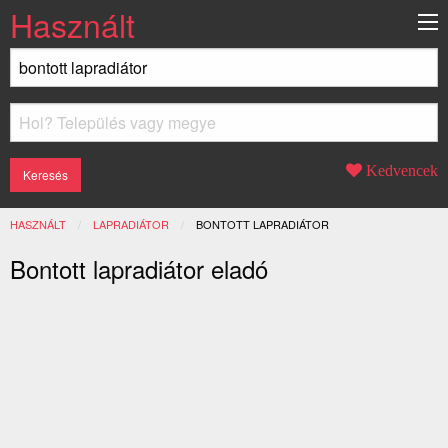
Használt
Kedvencek
HASZNÁLT
LAPRADIÁTOR
JELENLEGI:
BONTOTT LAPRADIÁTOR
Bontott lapradiátor eladó