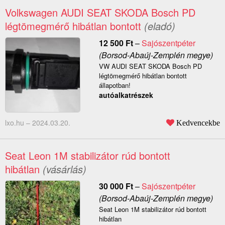
Volkswagen AUDI SEAT SKODA Bosch PD
légtömegmérő hibátlan bontott
(eladó)
12 500
Ft
–
Sajószentpéter
(Borsod-Abaúj-Zemplén megye)
VW AUDI SEAT SKODA Bosch PD
légtömegmérő hibátlan bontott
állapotban!
autóalkatrészek
lxo.hu –
2024.03.20.
Kedvencekbe
Seat Leon 1M stabilizátor rúd bontott
hibátlan
(vásárlás)
30 000
Ft
–
Sajószentpéter
(Borsod-Abaúj-Zemplén megye)
Seat Leon 1M stabilizátor rúd bontott
hibátlan