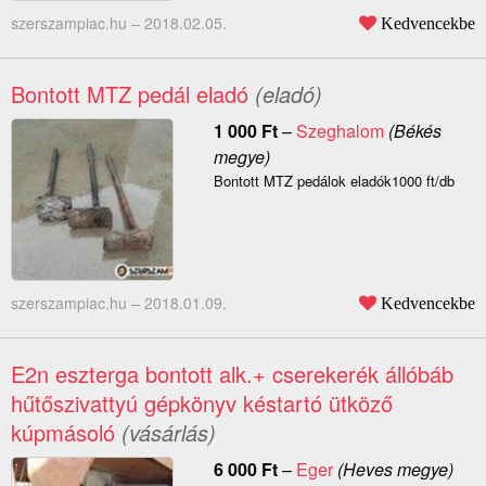
szerszampiac.hu –
2018.02.05.
Kedvencekbe
Bontott MTZ pedál eladó
(eladó)
1 000
Ft
–
Szeghalom
(Békés
megye)
Bontott MTZ pedálok eladók1000 ft/db
szerszampiac.hu –
2018.01.09.
Kedvencekbe
E2n eszterga bontott alk.+ cserekerék állóbáb
hűtőszivattyú gépkönyv késtartó ütköző
kúpmásoló
(vásárlás)
6 000
Ft
–
Eger
(Heves megye)