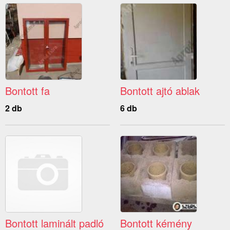
Bontott fa
Bontott ajtó ablak
2 db
6 db
Bontott laminált padló
Bontott kémény