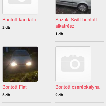
Bontott kandalló
Suzuki Swift bontott
alkatrész
2 db
1 db
Bontott Fiat
Bontott cserépkályha
5 db
2 db