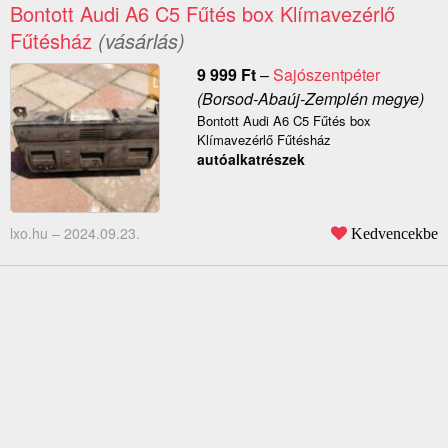
Bontott Audi A6 C5 Fűtés box Klímavezérlő
Fűtésház
(vásárlás)
9 999
Ft
–
Sajószentpéter
(Borsod-Abaúj-Zemplén megye)
Bontott Audi A6 C5 Fűtés box
Klímavezérlő Fűtésház
autóalkatrészek
lxo.hu –
2024.09.23.
Kedvencekbe