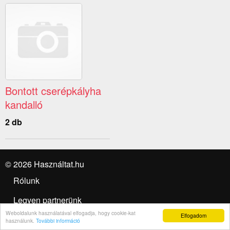
Bontott cserépkályha
kandalló
2 db
© 2026 Használtat.hu
Rólunk
Legyen partnerünk
Weboldalunk használatával elfogadja, hogy cookie-kat
Elfogadom
Felhasználási feltételek
használunk.
További információ