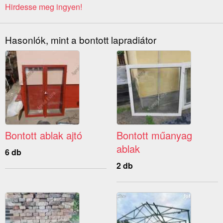
Hirdesse meg ingyen!
Hasonlók, mint a bontott lapradiátor
Bontott ablak ajtó
Bontott műanyag
ablak
6 db
2 db