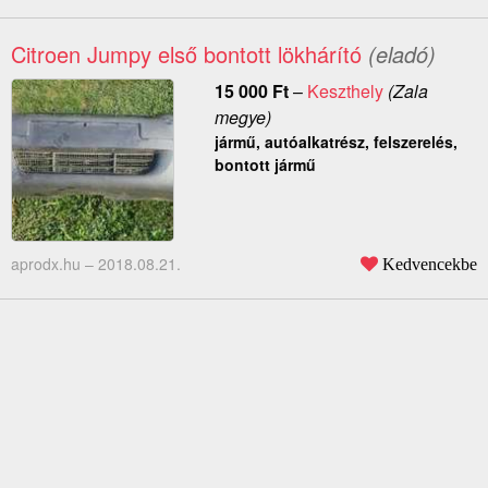
Citroen Jumpy első bontott lökhárító
(eladó)
15 000
Ft
–
Keszthely
(Zala
megye)
jármű, autóalkatrész, felszerelés,
bontott jármű
aprodx.hu –
2018.08.21.
Kedvencekbe