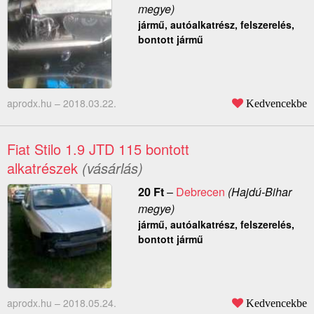
megye)
jármű, autóalkatrész, felszerelés,
bontott jármű
aprodx.hu –
2018.03.22.
Kedvencekbe
Fiat Stilo 1.9 JTD 115 bontott
alkatrészek
(vásárlás)
20
Ft
–
Debrecen
(Hajdú-Bihar
megye)
jármű, autóalkatrész, felszerelés,
bontott jármű
aprodx.hu –
2018.05.24.
Kedvencekbe