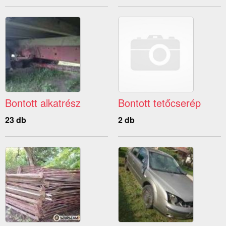
Bontott alkatrész
Bontott tetőcserép
23 db
2 db