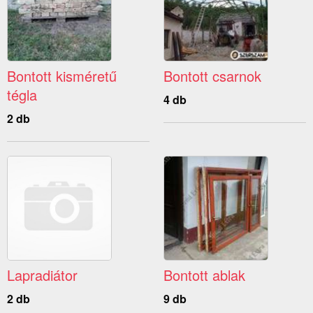
Bontott kisméretű
Bontott csarnok
tégla
4 db
2 db
Lapradiátor
Bontott ablak
2 db
9 db