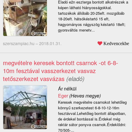
Eladó e2n eszterga bontott alkatrészek a
képen látható hiányosságokkal.
tartozékok állóbáb 20-25eft. mozgóbáb
18-20eft. hátsókéstartó 15 eft,
hagyományos nágyszög késtartó 18eft;
gyorsváltós menetv...
szerszampiac.hu –
2018.01.31.
Kedvencekbe
megvételre keresek bontott csarnok -ot 6-8-
10m fesztával vasszerkezet vasvaz
tetőszerkezet vasvázas
(eladó)
Ár nélkül
Eger
(Heves megye)
Keresek megvételre csarnokot lehetőleg
könnyű szerkezetest 6-8-10-12-16m
fesztávval.Lehetőleg bontott állapotban,
de érdekel bontással is.Érdekel még
raktár sátor ponyva csarnok.Érdeklődni:
70/505-...