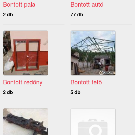
Bontott pala
Bontott autó
2 db
77 db
Bontott redőny
Bontott tető
2 db
5 db