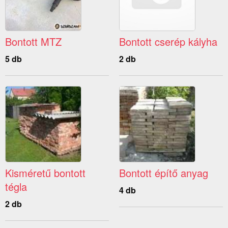
Bontott MTZ
Bontott cserép kályha
5 db
2 db
Kisméretű bontott
Bontott építő anyag
tégla
4 db
2 db