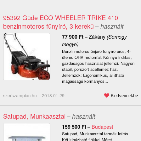
95392 Güde ECO WHEELER TRIKE 410
benzinmotoros fűnyíró, 3 kerekű
– használt
77 900
Ft
–
Zákány
(Somogy
megye)
Benzinmotoros önjáró fűnyíró erős, 4-
ütemű OHV motorrral. Könnyű indítás,
gazdaságos használat jellemzi. Nagyon
stabil, porszórt acéllemez ház.
Jellemzők: Ergonomikus, állítható
magasságú kormányos...
szerszampiac.hu –
2018.01.29.
Kedvencekbe
Satupad, Munkaasztal
– használt
159 500
Ft
–
Budapest
Satupad, Munkaasztal termék leírás :
Két kihúzható fiókkal Méret