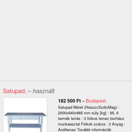
Satupad,
– használt
182 500
Ft
–
Budapest
Satupad Méret (HosszxSzélxMag) :
2000x640x865 mm súly [kg] : 95, 6
termék leírás : 3 fiókos lemez borítású
munkaasztal Fiókok száma : 3 Anyag :
Acéllemez További információk