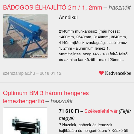
BÁDOGOS ÉLHAJLÍTÓ 2m / 1, 2mm
– használt
Ár nélkül
2140mm munkahossz (más hossz:
1400mm, 2640mm, 3140mm, 3640mm,
4140mm)Munkavastagság: - acéllemez
1, 2mm - alumínium lemez 1,
5mmHajlítási szög 145 - 180 fokA felső
és az alsó kar között - max 120mm...
szerszampiac.hu –
2018.01.12.
Kedvencekbe
Optimum BM 3 három hengeres
lemezhengerítő
– használt
71 610
Ft
–
Székesfehérvár
(Fejér
megye)
? Huzalok, csövek és lemezek
hajlítására és hengerítésére ? Köszörült