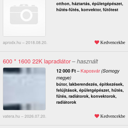
otthon, háztartás, épületgépészet,
hűtés-fűtés, konvektor, fűtőtest
aprodx.hu –
2018.08.20.
Kedvencekbe
600 * 1600 22K lapradiátor
– használt
12 000
Ft
–
Kaposvár
(Somogy
megye)
bútor, lakberendezés, építkezések,
felújítások, épületgépészet, hűtés,
fűtés, radiátorok, konvektorok,
radiátorok
vatera.hu –
2026.07.20.
Kedvencekbe