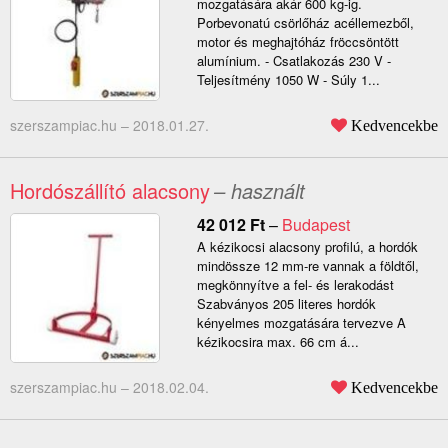
mozgatására akár 600 kg-ig.
Porbevonatú csörlőház acéllemezből,
motor és meghajtóház fröccsöntött
alumínium. - Csatlakozás 230 V -
Teljesítmény 1050 W - Súly 1...
szerszampiac.hu –
2018.01.27.
Kedvencekbe
Hordószállító alacsony
– használt
42 012
Ft
–
Budapest
A kézikocsi alacsony profilú, a hordók
mindössze 12 mm-re vannak a földtől,
megkönnyítve a fel- és lerakodást
Szabványos 205 literes hordók
kényelmes mozgatására tervezve A
kézikocsira max. 66 cm á...
szerszampiac.hu –
2018.02.04.
Kedvencekbe