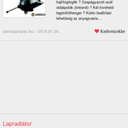
hajlítógörgõk ? Csapágyazott acél
oldalpofák (önkenõ) ? Két kivehetõ
legördítõhenger ? Külön beállítási
lehetõség az anyagvasta...
szerszampiac.hu –
2018.01.26.
Kedvencekbe
Lapradiátor