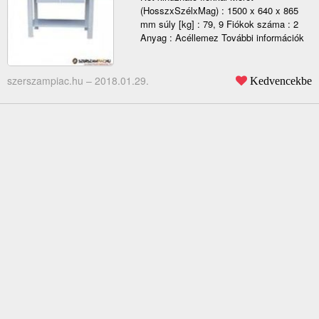
(HosszxSzélxMag) : 1500 x 640 x 865
mm súly [kg] : 79, 9 Fiókok száma : 2
Anyag : Acéllemez További információk
szerszampiac.hu –
2018.01.29.
Kedvencekbe