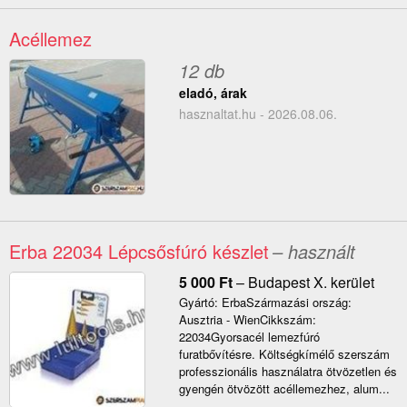
Acéllemez
12 db
eladó, árak
hasznaltat.hu - 2026.08.06.
Erba 22034 Lépcsősfúró készlet
– használt
5 000
Ft
–
Budapest X. kerület
Gyártó: ErbaSzármazási ország:
Ausztria - WienCikkszám:
22034Gyorsacél lemezfúró
furatbővítésre. Költségkímélő szerszám
professzionális használatra ötvözetlen és
gyengén ötvözött acéllemezhez, alum...