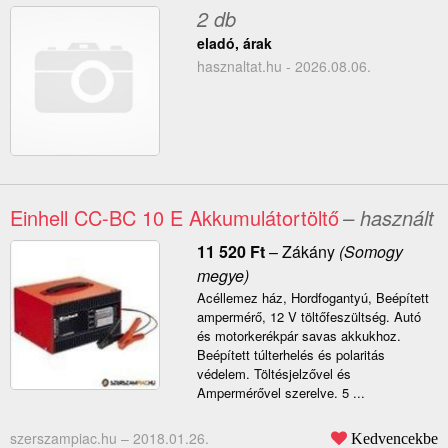
2 db
eladó, árak
hasznaltat.hu - 2026.08.06.
Einhell CC-BC 10 E Akkumulátortöltő
– használt
11 520
Ft
–
Zákány
(Somogy
megye)
Acéllemez ház, Hordfogantyú, Beépített
ampermérő, 12 V töltőfeszültség. Autó
és motorkerékpár savas akkukhoz.
Beépített túlterhelés és polaritás
védelem. Töltésjelzővel és
Ampermérővel szerelve. 5 ...
szerszampiac.hu –
2018.01.26.
Kedvencekbe