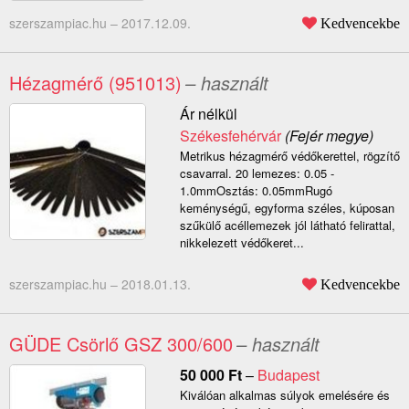
szerszampiac.hu –
2017.12.09.
Kedvencekbe
Hézagmérő (951013)
– használt
Ár nélkül
Székesfehérvár
(Fejér megye)
Metrikus hézagmérő védőkerettel, rögzítő
csavarral. 20 lemezes: 0.05 -
1.0mmOsztás: 0.05mmRugó
keménységű, egyforma széles, kúposan
szűkülő acéllemezek jól látható felirattal,
nikkelezett védőkeret...
szerszampiac.hu –
2018.01.13.
Kedvencekbe
GÜDE Csörlő GSZ 300/600
– használt
50 000
Ft
–
Budapest
Kiválóan alkalmas súlyok emelésére és