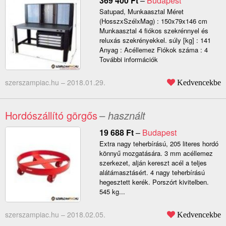
369 400
Ft
–
Budapest
Satupad, Munkaasztal Méret
(HosszxSzélxMag) : 150x79x146 cm
Munkaasztal 4 fiókos szekrénnyel és
reluxás szekrényekkel. súly [kg] : 141
Anyag : Acéllemez Fiókok száma : 4
További információk
szerszampiac.hu –
2018.01.29.
Kedvencekbe
Hordószállító görgős
– használt
19 688
Ft
–
Budapest
Extra nagy teherbírású, 205 literes hordó
könnyű mozgatására. 3 mm acéllemez
szerkezet, alján kereszt acél a teljes
alátámasztásért. 4 nagy teherbírású
hegesztett kerék. Porszórt kivitelben.
545 kg...
szerszampiac.hu –
2018.02.05.
Kedvencekbe