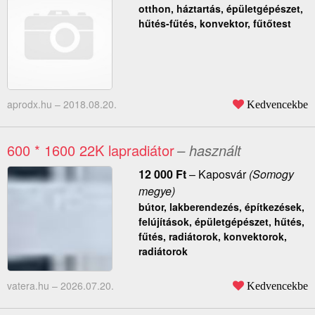
otthon, háztartás, épületgépészet,
hűtés-fűtés, konvektor, fűtőtest
aprodx.hu –
2018.08.20.
Kedvencekbe
600 * 1600 22K lapradiátor
– használt
12 000
Ft
–
Kaposvár
(Somogy
megye)
bútor, lakberendezés, építkezések,
felújítások, épületgépészet, hűtés,
fűtés, radiátorok, konvektorok,
radiátorok
vatera.hu –
2026.07.20.
Kedvencekbe