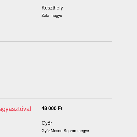
Keszthely
Zala megye
fagyasztóval
48 000
Ft
Győr
Győr-Moson-Sopron megye