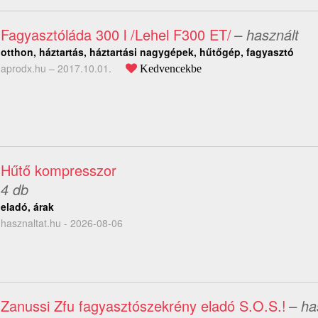
Fagyasztóláda 300 l /Lehel F300 ET/
– használt
otthon, háztartás, háztartási nagygépek, hűtőgép, fagyasztó
aprodx.hu –
2017.10.01.
Kedvencekbe
Hűtő kompresszor
4 db
eladó, árak
hasznaltat.hu - 2026-08-06
Zanussi Zfu fagyasztószekrény eladó S.O.S.!
– ha