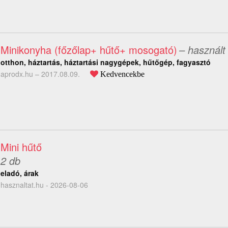
Minikonyha (főzőlap+ hűtő+ mosogató)
– használt
otthon, háztartás, háztartási nagygépek, hűtőgép, fagyasztó
aprodx.hu –
2017.08.09.
Kedvencekbe
Mini hűtő
2 db
eladó, árak
hasznaltat.hu - 2026-08-06