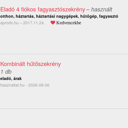
Eladó 4 fiókos fagyasztószekrény
– használt
otthon, háztartás, háztartási nagygépek, hűtőgép, fagyasztó
aprodx.hu –
2017.11.24.
Kedvencekbe
Kombinált hűtőszekrény
1 db
eladó, árak
hasznaltat.hu - 2026-08-06