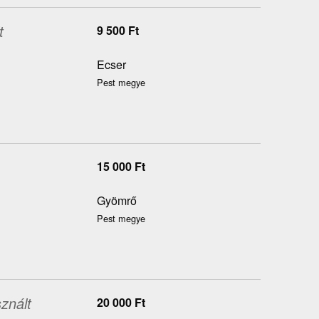
t
9 500
Ft
Ecser
Pest megye
15 000
Ft
Gyömrő
Pest megye
znált
20 000
Ft