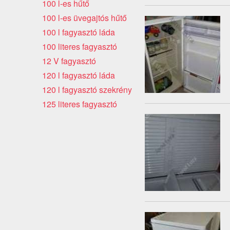
100 l-es hűtő
100 l-es üvegajtós hűtő
100 l fagyasztó láda
100 literes fagyasztó
12 V fagyasztó
120 l fagyasztó láda
120 l fagyasztó szekrény
125 literes fagyasztó