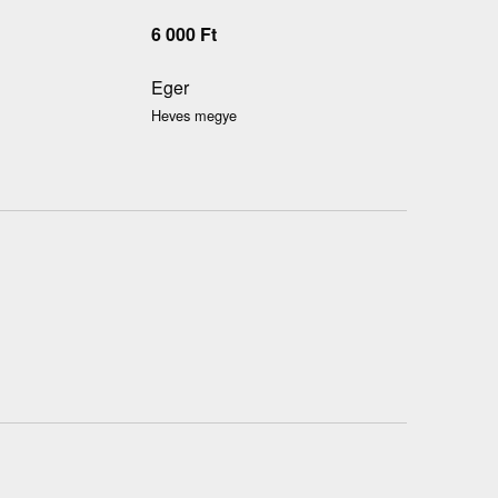
6 000
Ft
Eger
Heves megye