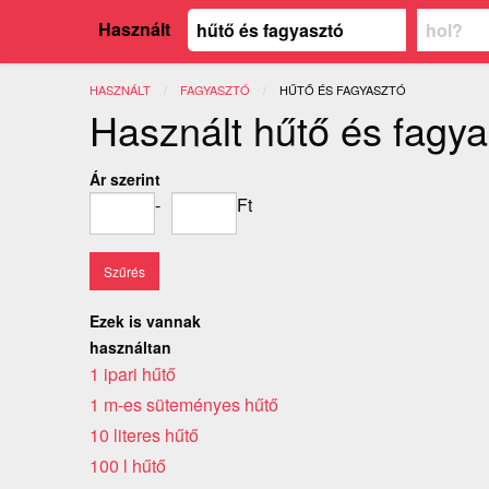
Használt
HASZNÁLT
FAGYASZTÓ
JELENLEGI:
HŰTŐ ÉS FAGYASZTÓ
Használt hűtő és fagya
Ár szerint
-
Ft
Ezek is vannak
használtan
1 ipari hűtő
1 m-es süteményes hűtő
10 literes hűtő
100 l hűtő