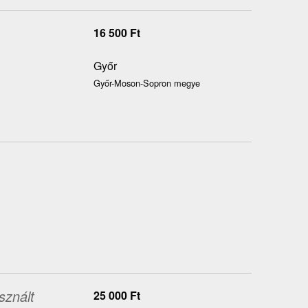
16 500
Ft
Győr
Győr-Moson-Sopron megye
sznált
25 000
Ft