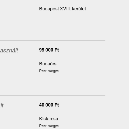
Budapest XVIII. kerület
asznált
95 000
Ft
Budaörs
Pest megye
lt
40 000
Ft
Kistarcsa
Pest megye