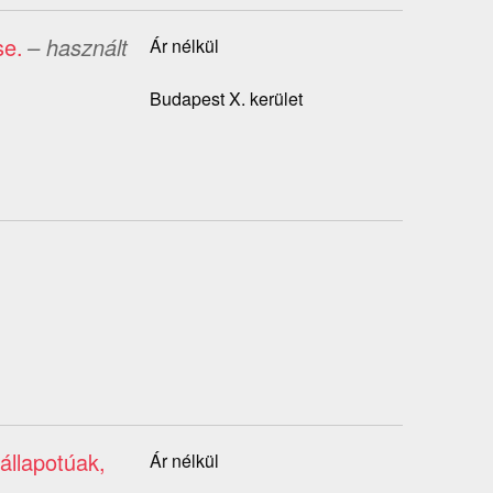
se.
– használt
Ár nélkül
Budapest X. kerület
állapotúak,
Ár nélkül