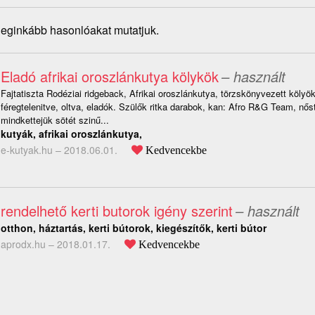
 leginkább hasonlóakat mutatjuk.
Eladó afrikai oroszlánkutya kölykök
– használt
Fajtatiszta Rodéziai ridgeback, Afrikai oroszlánkutya, törzskönyvezett kölyö
féregtelenitve, oltva, eladók. Szülők ritka darabok, kan: Afro R&G Team, nős
mindkettejük sötét szinű...
kutyák, afrikai oroszlánkutya,
e-kutyak.hu –
2018.06.01.
Kedvencekbe
rendelhető kerti butorok igény szerint
– használt
otthon, háztartás, kerti bútorok, kiegészítők, kerti bútor
aprodx.hu –
2018.01.17.
Kedvencekbe