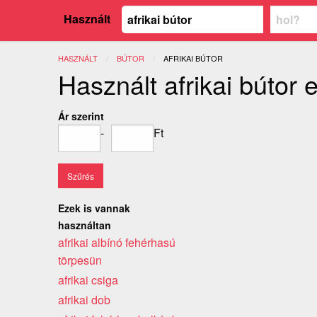
Használt
HASZNÁLT
BÚTOR
JELENLEGI:
AFRIKAI BÚTOR
Használt afrikai bútor 
Ár szerint
-
Ft
Ezek is vannak
használtan
afrikai albínó fehérhasú
törpesün
afrikai csiga
afrikai dob