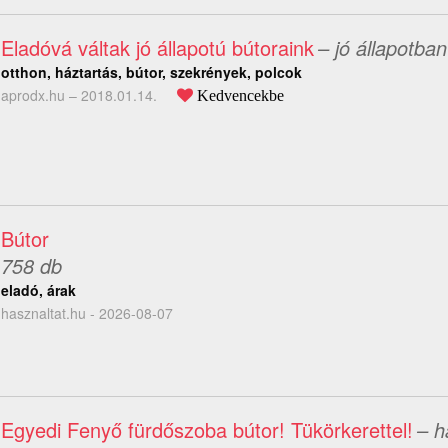
Eladóvá váltak jó állapotú bútoraink
– jó állapotban
otthon, háztartás, bútor, szekrények, polcok
aprodx.hu –
2018.01.14.
Kedvencekbe
Bútor
758 db
eladó, árak
hasznaltat.hu - 2026-08-07
Egyedi Fenyő fürdőszoba bútor! Tükörkerettel!
– h