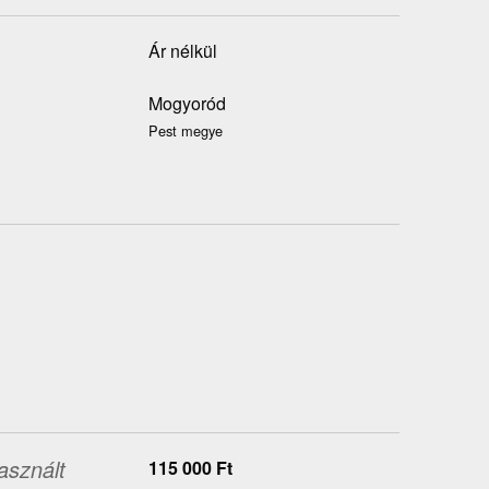
Ár nélkül
Mogyoród
Pest megye
asznált
115 000
Ft