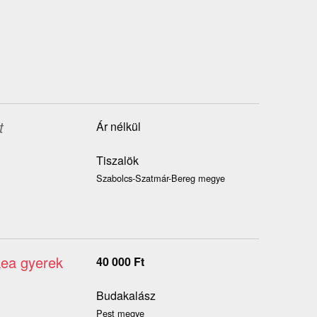
t
Ár nélkül
Tiszalök
Szabolcs-Szatmár-Bereg megye
kea gyerek
40 000
Ft
Budakalász
Pest megye