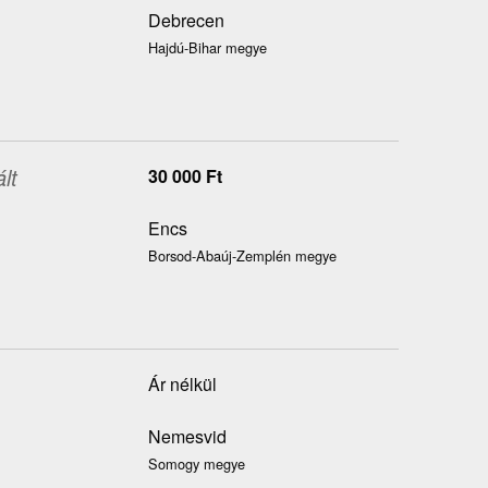
Debrecen
Hajdú-Bihar megye
lt
30 000
Ft
Encs
Borsod-Abaúj-Zemplén megye
Ár nélkül
Nemesvid
Somogy megye