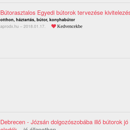
Bútorasztalos Egyedi bútorok tervezése kivitelezé
otthon, háztartás, bútor, konyhabútor
aprodx.hu –
2018.01.17.
Kedvencekbe
Debrecen - Józsán dolgozószobába illő bútorok jó 
eladók
– jó állapotban