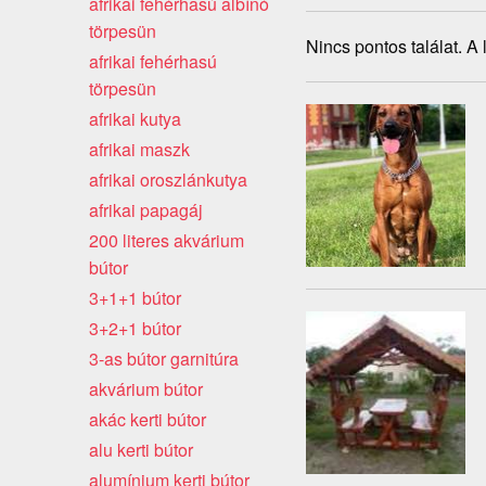
afrikai fehérhasú albínó
törpesün
Nincs pontos találat. A
afrikai fehérhasú
törpesün
afrikai kutya
afrikai maszk
afrikai oroszlánkutya
afrikai papagáj
200 literes akvárium
bútor
3+1+1 bútor
3+2+1 bútor
3-as bútor garnitúra
akvárium bútor
akác kerti bútor
alu kerti bútor
alumínium kerti bútor