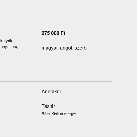
275 000
Ft
kkutyák,
tény: Lara,
magyar, angol, szerb
Ár nélkül
Tázlár
Bács-Kiskun megye