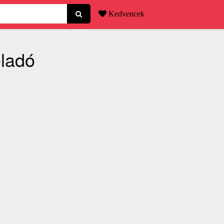
Kedvencek
eladó