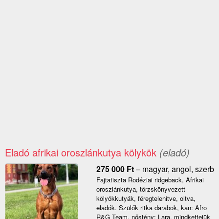
Eladó afrikai oroszlánkutya kölykök
(eladó)
275 000
Ft
–
magyar, angol, szerb
Fajtatiszta Rodéziai ridgeback, Afrikai
oroszlánkutya, törzskönyvezett
kölyökkutyák, féregtelenitve, oltva,
eladók. Szülők ritka darabok, kan: Afro
R&G Team, nőstény: Lara, mindkettejük