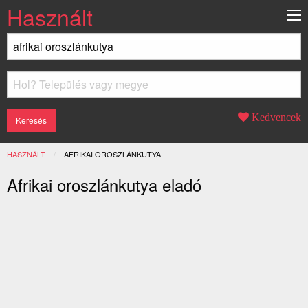
Használt
Kedvencek
HASZNÁLT
JELENLEGI:
AFRIKAI OROSZLÁNKUTYA
Afrikai oroszlánkutya eladó