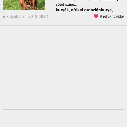
sötét szinű...
kutyák, afrikai oroszlánkutya,
e-kutyak.hu –
2018.06.01.
Kedvencekbe