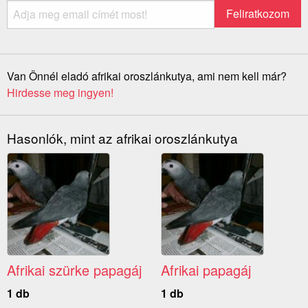
Van Önnél eladó afrikai oroszlánkutya, ami nem kell már?
Hirdesse meg ingyen!
Hasonlók, mint az afrikai oroszlánkutya
Afrikai szürke papagáj
Afrikai papagáj
1 db
1 db