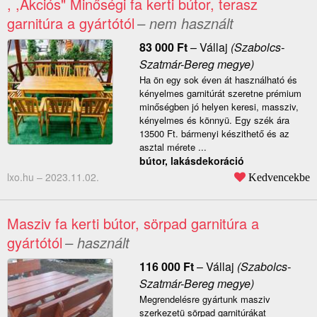
, ,Akciós" Minőségi fa kerti bútor, terasz
garnitúra a gyártótól
– nem használt
83 000
Ft
–
Vállaj
(Szabolcs-
Szatmár-Bereg megye)
Ha ön egy sok éven át használható és
kényelmes garnitúrát szeretne prémium
minőségben jó helyen keresi, massziv,
kényelmes és könnyü. Egy szék ára
13500 Ft. bármenyi készithető és az
asztal mérete ...
bútor, lakásdekoráció
lxo.hu –
2023.11.02.
Kedvencekbe
Masziv fa kerti bútor, sörpad garnitúra a
gyártótól
– használt
116 000
Ft
–
Vállaj
(Szabolcs-
Szatmár-Bereg megye)
Megrendelésre gyártunk masziv
szerkezetü sörpad garnitúrákat