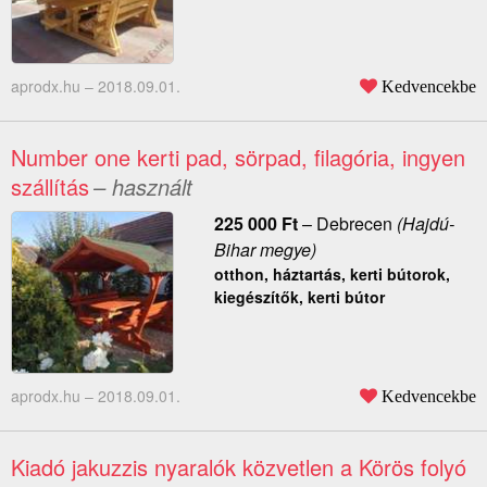
aprodx.hu –
2018.09.01.
Kedvencekbe
Number one kerti pad, sörpad, filagória, ingyen
szállítás
– használt
225 000
Ft
–
Debrecen
(Hajdú-
Bihar megye)
otthon, háztartás, kerti bútorok,
kiegészítők, kerti bútor
aprodx.hu –
2018.09.01.
Kedvencekbe
Kiadó jakuzzis nyaralók közvetlen a Körös folyó