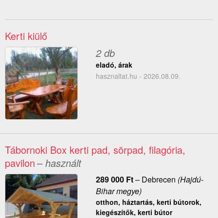
Kerti kiülő
2 db
eladó, árak
hasznaltat.hu - 2026.08.09.
Tábornoki Box kerti pad, sörpad, filagória,
pavilon
– használt
289 000
Ft
–
Debrecen
(Hajdú-
Bihar megye)
otthon, háztartás, kerti bútorok,
kiegészítők, kerti bútor