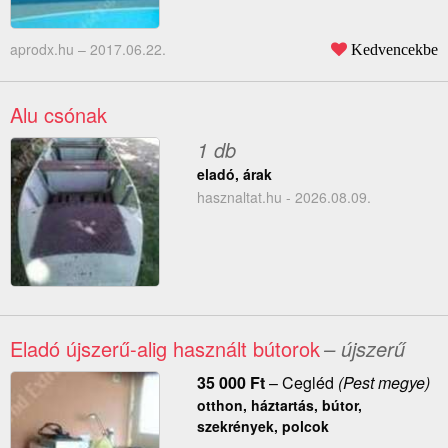
aprodx.hu –
2017.06.22.
Kedvencekbe
Alu csónak
1 db
eladó, árak
hasznaltat.hu - 2026.08.09.
Eladó újszerű-alig használt bútorok
– újszerű
35 000
Ft
–
Cegléd
(Pest megye)
otthon, háztartás, bútor,
szekrények, polcok