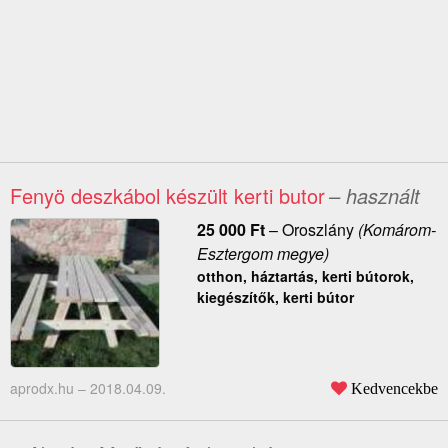
Fenyö deszkábol készült kerti butor
– használt
25 000
Ft
–
Oroszlány
(Komárom-
Esztergom megye)
otthon, háztartás, kerti bútorok,
kiegészítők, kerti bútor
aprodx.hu –
2018.04.09.
Kedvencekbe