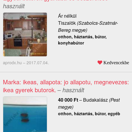
használt
Ár nélkül
Tiszalök
(Szabolcs-Szatmár-
Bereg megye)
otthon, háztartás, bútor,
konyhabútor
aprodx.hu –
2017.07.04.
Kedvencekbe
Marka: ikeas, allapota: jo allapotu, megnevezes:
ikea gyerek butorok.
– használt
40 000
Ft
–
Budakalász
(Pest
megye)
otthon, háztartás, bútor, egyéb