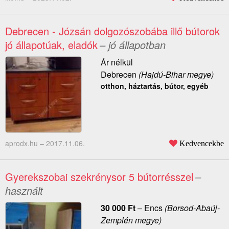
Debrecen - Józsán dolgozószobába illő bútorok
jó állapotúak, eladók
– jó állapotban
Ár nélkül
Debrecen
(Hajdú-Bihar megye)
otthon, háztartás, bútor, egyéb
aprodx.hu –
2017.11.06.
Kedvencekbe
Gyerekszobai szekrénysor 5 bútorrésszel
–
használt
30 000
Ft
–
Encs
(Borsod-Abaúj-
Zemplén megye)