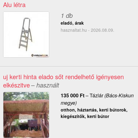
Alu létra
1 db
eladó, árak
hasznaltat.hu - 2026.08.09.
uj kerti hinta elado sőt rendelhető igényesen
elkészitve
– használt
135 000
Ft
–
Tázlár
(Bács-Kiskun
megye)
otthon, háztartás, kerti bútorok,
kiegészítők, kerti bútor