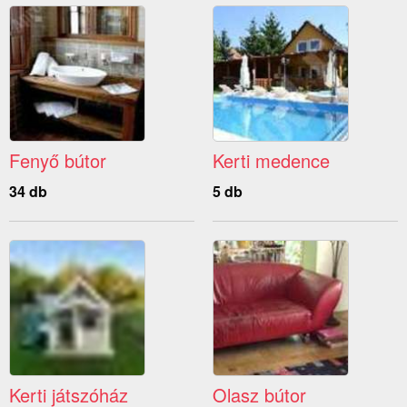
Fenyő bútor
Kerti medence
34 db
5 db
Kerti játszóház
Olasz bútor