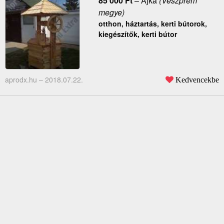
85 000
Ft
–
Ajka
(Veszprém
megye)
otthon, háztartás, kerti bútorok,
kiegészítők, kerti bútor
aprodx.hu –
2018.07.22.
Kedvencekbe