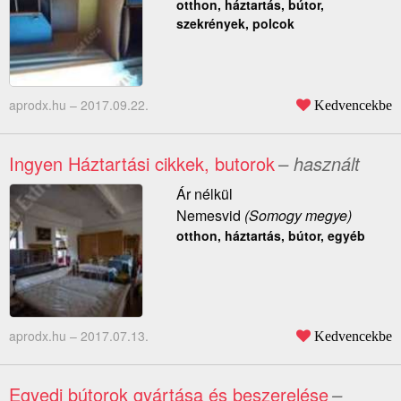
otthon, háztartás, bútor,
szekrények, polcok
aprodx.hu –
2017.09.22.
Kedvencekbe
Ingyen Háztartási cikkek, butorok
– használt
Ár nélkül
Nemesvid
(Somogy megye)
otthon, háztartás, bútor, egyéb
aprodx.hu –
2017.07.13.
Kedvencekbe
Egyedi bútorok gyártása és beszerelése
–