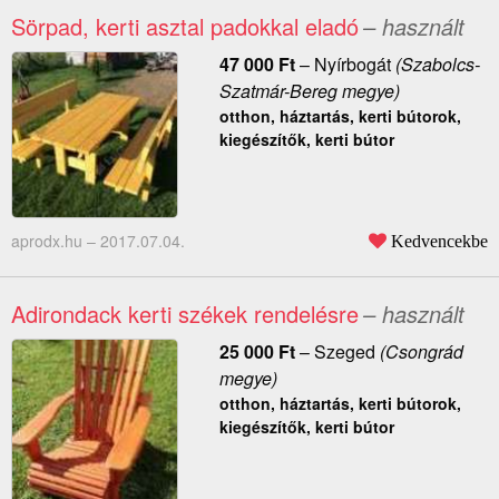
Sörpad, kerti asztal padokkal eladó
– használt
47 000
Ft
–
Nyírbogát
(Szabolcs-
Szatmár-Bereg megye)
otthon, háztartás, kerti bútorok,
kiegészítők, kerti bútor
aprodx.hu –
2017.07.04.
Kedvencekbe
Adirondack kerti székek rendelésre
– használt
25 000
Ft
–
Szeged
(Csongrád
megye)
otthon, háztartás, kerti bútorok,
kiegészítők, kerti bútor