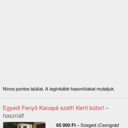
Nincs pontos találat. A leginkább hasonlóakat mutatjuk.
Egyedi Fenyő Kanapé szett! Kerti bútor!
–
használt
65 000
Ft
–
Szeged
(Csongrád