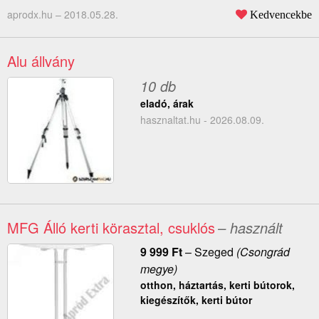
aprodx.hu –
2018.05.28.
Kedvencekbe
Alu állvány
10 db
eladó, árak
hasznaltat.hu - 2026.08.09.
MFG Álló kerti körasztal, csuklós
– használt
9 999
Ft
–
Szeged
(Csongrád
megye)
otthon, háztartás, kerti bútorok,
kiegészítők, kerti bútor