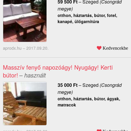
59 500
Ft
–
Szeged
(Csongrád
megye)
otthon, háztartás, bútor, fotel,
kanapé, ülőgarnitúra
aprodx.hu –
2017.09.20.
Kedvencekbe
Masszív fenyő napozóágy! Nyugágy! Kerti
bútor!
– használt
35 000
Ft
–
Szeged
(Csongrád
megye)
otthon, háztartás, bútor, ágyak,
matracok