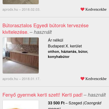
aprodx.hu –
2018.02.03.
Kedvencekbe
Bútorasztalos Egyedi bútorok tervezése
kivitelezése.
– használt
Ár nélkül
Budapest X. kerület
otthon, háztartás, bútor,
konyhabútor
aprodx.hu –
2018.01.17.
Kedvencekbe
Fenyő gyermek kerti szett! Kerti pad!
– használt
33 500
Ft
–
Szeged
(Csongrád
megye)