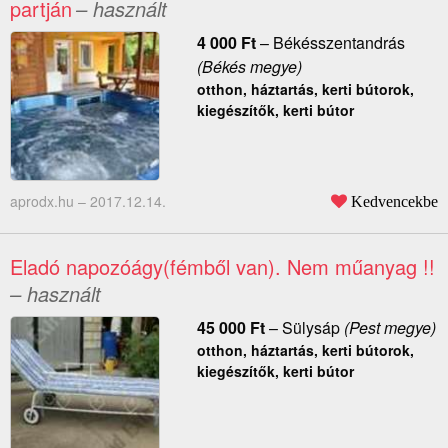
partján
– használt
4 000
Ft
–
Békésszentandrás
(Békés megye)
otthon, háztartás, kerti bútorok,
kiegészítők, kerti bútor
aprodx.hu –
2017.12.14.
Kedvencekbe
Eladó napozóágy(fémből van). Nem műanyag !!
– használt
45 000
Ft
–
Sülysáp
(Pest megye)
otthon, háztartás, kerti bútorok,
kiegészítők, kerti bútor