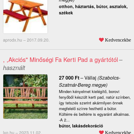
otthon, háztartás, bútor, asztalok,
székek
aprodx.hu –
2017.09.20.
Kedvencekbe
, ,Akciós" Minőségi Fa Kerti Pad a gyártótól
–
használt
27 000
Ft
–
Vállaj
(Szabolcs-
Szatmár-Bereg megye)
Minden kényelmet kielégítő, borovi
fenyőből készült kerti pad, natúr színben,
így tetszés szerint akármilyen önnek
megfelelő színre festhető a bútor.
Kültérre és beltérre is egyaránt alkalmas.
-A 2...
bútor, lakásdekoráció
lxo.hu –
2023.11.02.
Kedvencekbe