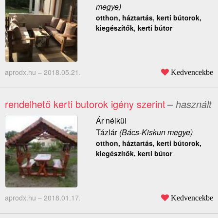
megye)
otthon, háztartás, kerti bútorok,
kiegészítők, kerti bútor
aprodx.hu –
2018.05.21.
Kedvencekbe
rendelhető kerti butorok igény szerint
– használt
Ár nélkül
Tázlár
(Bács-Kiskun megye)
otthon, háztartás, kerti bútorok,
kiegészítők, kerti bútor
aprodx.hu –
2018.01.17.
Kedvencekbe