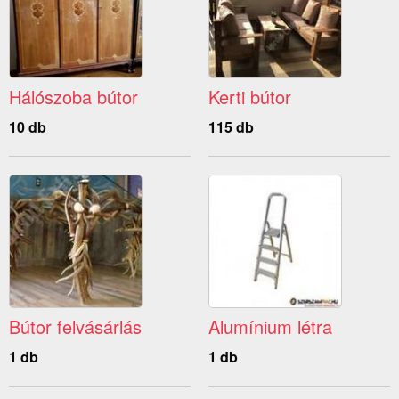
Hálószoba bútor
Kerti bútor
10 db
115 db
Bútor felvásárlás
Alumínium létra
1 db
1 db