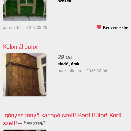
székek
aprodx.hu –
2017.09.20.
Kedvencekbe
Koloniál bútor
29 db
eladó, árak
hasznaltat.hu - 2026.08.09.
Igényes fenyő kanapé szett! Kerti Bútor! Kerti
szett!
– használt