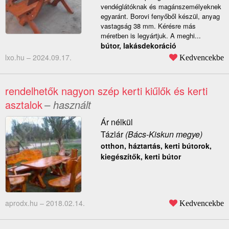
vendéglátóknak és magánszemélyeknek
egyaránt. Borovi fenyőből készül, anyag
vastagság 38 mm. Kérésre más
méretben is legyártjuk. A meghi...
bútor, lakásdekoráció
lxo.hu –
2024.09.17.
Kedvencekbe
rendelhetők nagyon szép kerti kiűlők és kerti
asztalok
– használt
Ár nélkül
Tázlár
(Bács-Kiskun megye)
otthon, háztartás, kerti bútorok,
kiegészítők, kerti bútor
aprodx.hu –
2018.02.14.
Kedvencekbe