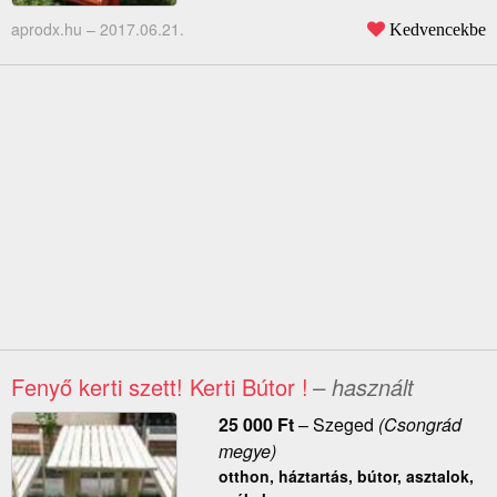
aprodx.hu –
2017.06.21.
Kedvencekbe
Fenyő kerti szett! Kerti Bútor !
– használt
25 000
Ft
–
Szeged
(Csongrád
megye)
otthon, háztartás, bútor, asztalok,