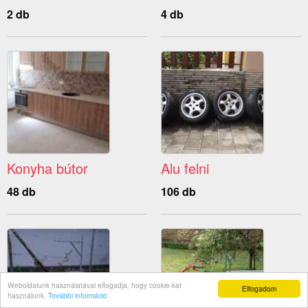
2 db
4 db
Konyha bútor
Alu felni
48 db
106 db
Weboldalunk használatával elfogadja, hogy cookie-kat
Elfogadom
használunk.
További információ