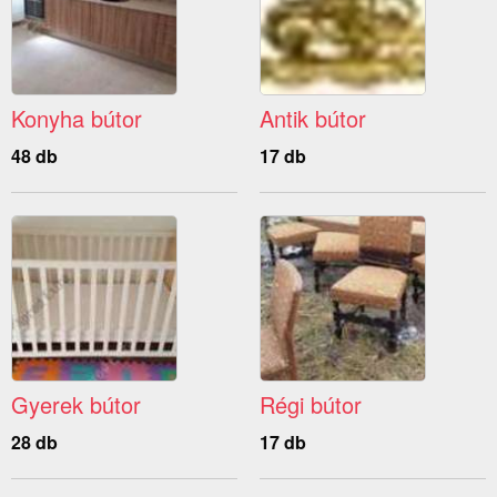
Konyha bútor
Antik bútor
48 db
17 db
Gyerek bútor
Régi bútor
28 db
17 db