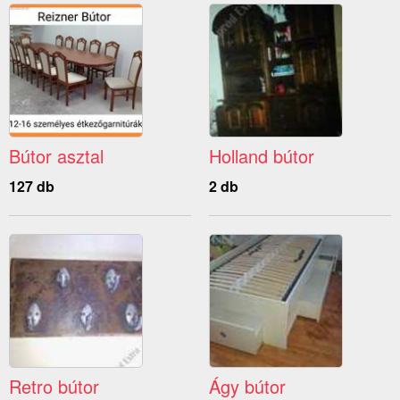
Bútor asztal
Holland bútor
127 db
2 db
Retro bútor
Ágy bútor