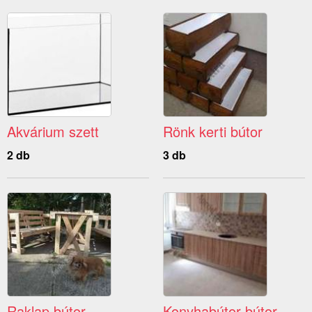
Akvárium szett
Rönk kerti bútor
2 db
3 db
Raklap bútor
Konyhabútor bútor