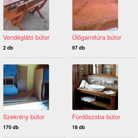
Vendéglátó bútor
Ülőgarnitúra bútor
2 db
97 db
Szekrény bútor
Fürdőszoba bútor
170 db
18 db