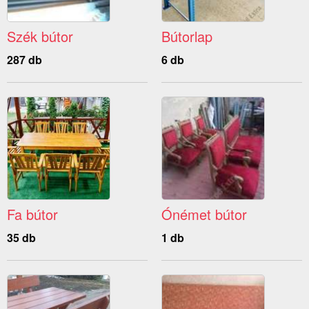
Szék bútor
Bútorlap
287 db
6 db
Fa bútor
Ónémet bútor
35 db
1 db