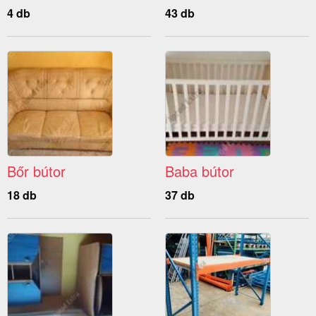
4 db
43 db
Bőr bútor
Baba bútor
18 db
37 db