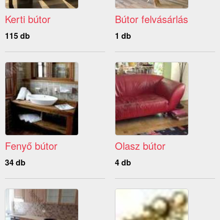
Kerti bútor
Bútor felvásárlás
115 db
1 db
Fenyő bútor
Olasz bútor
34 db
4 db