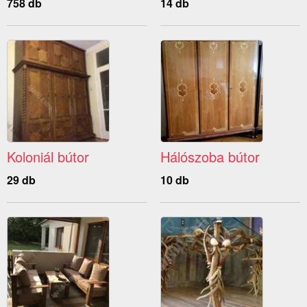
758 db
14 db
Koloniál bútor
Hálószoba bútor
29 db
10 db