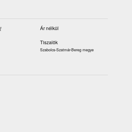
t
Ár nélkül
Tiszalök
Szabolcs-Szatmár-Bereg megye