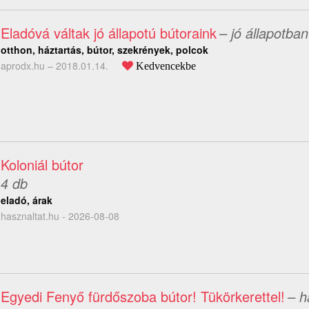
Eladóvá váltak jó állapotú bútoraink
– jó állapotban
otthon, háztartás, bútor, szekrények, polcok
aprodx.hu –
2018.01.14.
Kedvencekbe
Koloniál bútor
4 db
eladó, árak
hasznaltat.hu - 2026-08-08
Egyedi Fenyő fürdőszoba bútor! Tükörkerettel!
– h