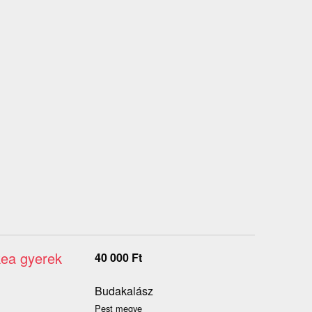
kea gyerek
40 000
Ft
Budakalász
Pest megye