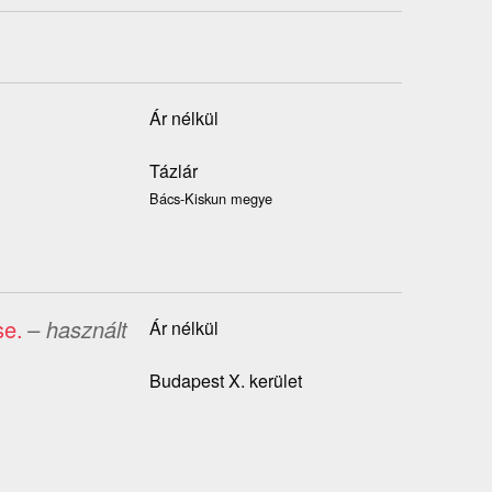
Ár nélkül
Tázlár
Bács-Kiskun megye
se.
– használt
Ár nélkül
Budapest X. kerület