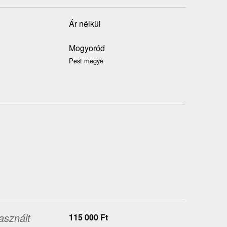
Ár nélkül
Mogyoród
Pest megye
asznált
115 000
Ft