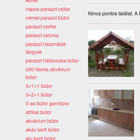
kerék
napos paraszt csibe
Nincs pontos találat. A
német paraszt bútor
paraszt csirke
paraszt csizma
paraszt használati
tárgyak
paraszt hálószoba bútor
200 literes akvárium
bútor
3+1+1 bútor
3+2+1 bútor
3-as bútor garnitúra
afrikai bútor
akvárium bútor
akác kerti bútor
alu kerti bútor