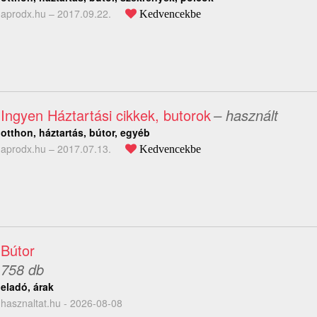
aprodx.hu –
2017.09.22.
Kedvencekbe
Ingyen Háztartási cikkek, butorok
– használt
otthon, háztartás, bútor, egyéb
aprodx.hu –
2017.07.13.
Kedvencekbe
Bútor
758 db
eladó, árak
hasznaltat.hu - 2026-08-08