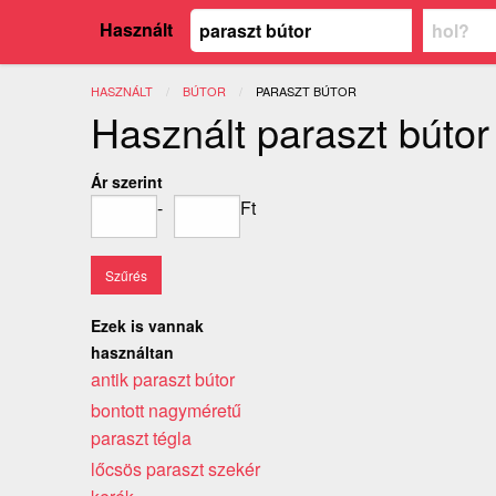
Használt
HASZNÁLT
BÚTOR
JELENLEGI:
PARASZT BÚTOR
Használt paraszt bútor
Ár szerint
-
Ft
Ezek is vannak
használtan
antik paraszt bútor
bontott nagyméretű
paraszt tégla
lőcsös paraszt szekér