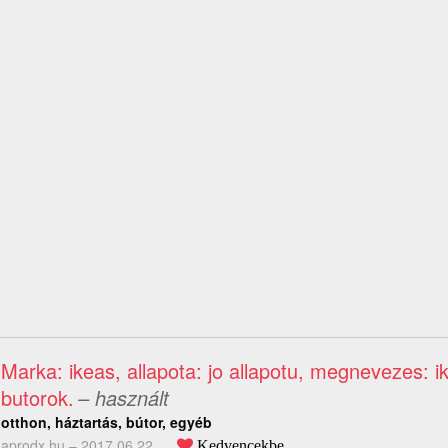
Marka: ikeas, allapota: jo allapotu, megnevezes: i
butorok.
– használt
otthon, háztartás, bútor, egyéb
aprodx.hu –
2017.06.22.
Kedvencekbe