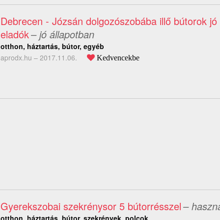
Debrecen - Józsán dolgozószobába illő bútorok jó 
eladók
– jó állapotban
otthon, háztartás, bútor, egyéb
aprodx.hu –
2017.11.06.
Kedvencekbe
Gyerekszobai szekrénysor 5 bútorrésszel
– haszná
otthon, háztartás, bútor, szekrények, polcok