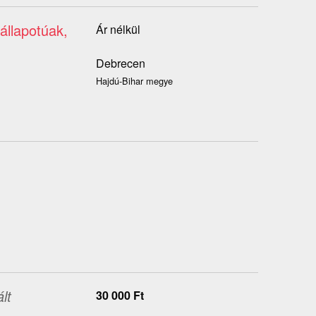
állapotúak,
Ár nélkül
Debrecen
Hajdú-Bihar megye
lt
30 000
Ft