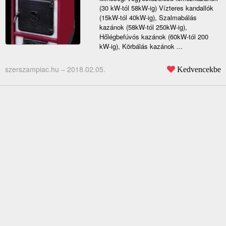
(30 kW-tól 58kW-ig) Vízteres kandallók
(15kW-tól 40kW-ig), Szalmabálás
kazánok (58kW-tól 250kW-ig),
Hőlégbefúvós kazánok (60kW-tól 200
kW-ig), Körbálás kazánok ...
szerszampiac.hu –
2018.02.05.
Kedvencekbe