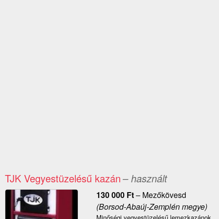
TJK Vegyestüzelésű kazán
– használt
130 000
Ft
–
Mezőkövesd
(Borsod-Abaúj-Zemplén megye)
Minőségi vegyestüzelésű lemezkazánok