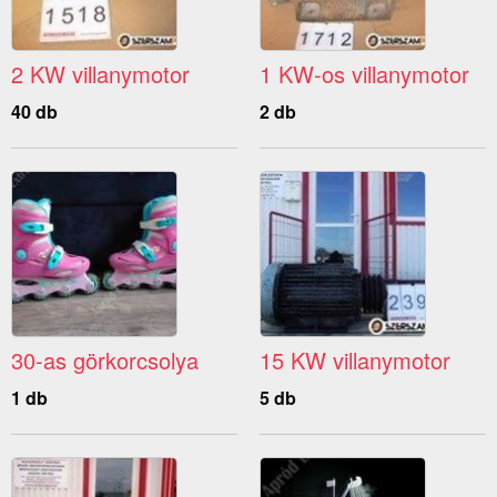
2 KW villanymotor
1 KW-os villanymotor
40 db
2 db
30-as görkorcsolya
15 KW villanymotor
1 db
5 db