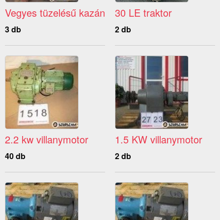
Vegyes tüzelésű kazán
30 LE traktor
3 db
2 db
2.2 kw villanymotor
1.5 KW villanymotor
40 db
2 db