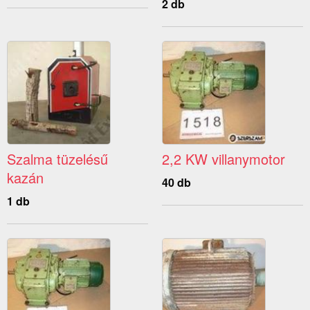
2 db
Szalma tüzelésű
2,2 KW villanymotor
kazán
40 db
1 db