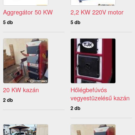
Aggregátor 50 KW
2,2 KW 220V motor
5 db
5 db
20 KW kazán
Hőlégbefúvós
vegyestüzelésű kazán
2 db
2 db