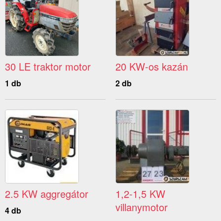
30 LE traktor motor
20 KW-os kazán
1 db
2 db
2.5 KW aggregátor
1,2-1,5 KW
villanymotor
4 db