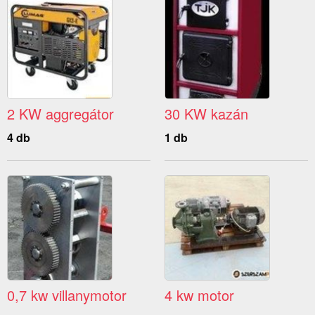
2 KW aggregátor
30 KW kazán
4 db
1 db
0,7 kw villanymotor
4 kw motor