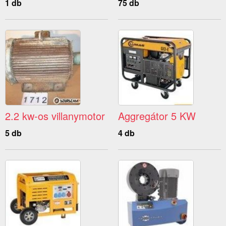
1 db
75 db
2.2 kw-os villanymotor
Aggregátor 5 KW
5 db
4 db