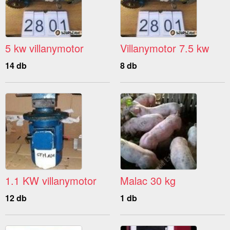
5 kw villanymotor
Villanymotor 7.5 kw
14 db
8 db
1.1 KW villanymotor
Malac 30 kg
12 db
1 db