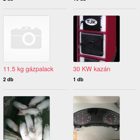
11.5 kg gázpalack
30 KW kazán
2 db
1 db