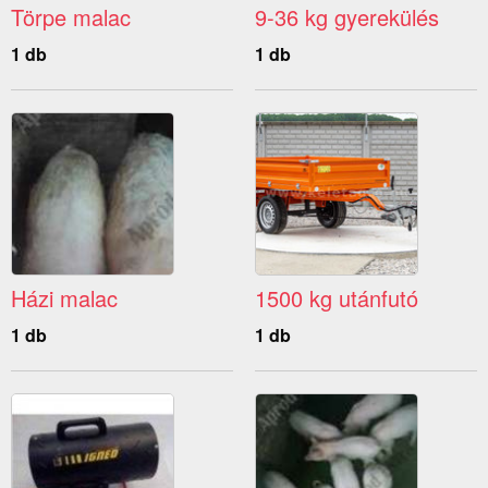
Törpe malac
9-36 kg gyerekülés
1 db
1 db
Házi malac
1500 kg utánfutó
1 db
1 db