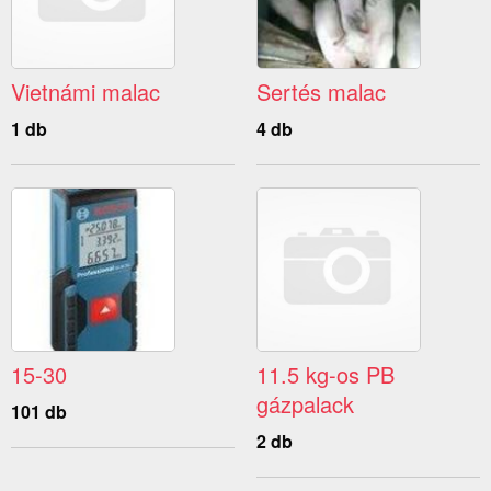
Vietnámi malac
Sertés malac
1 db
4 db
15-30
11.5 kg-os PB
gázpalack
101 db
2 db