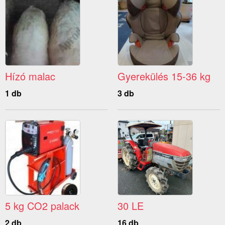
Hízó malac
Gyerekülés 15-36 kg
1 db
3 db
5 kg CO2 palack
30 LE
2 db
16 db