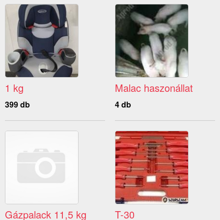
1 kg
Malac haszonállat
399 db
4 db
Gázpalack 11,5 kg
T-30