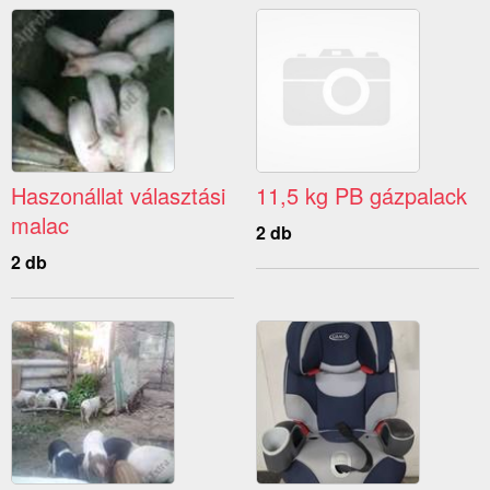
Haszonállat választási
11,5 kg PB gázpalack
malac
2 db
2 db