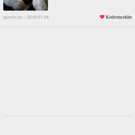
aprodx.hu –
2018.07.04.
Kedvencekbe