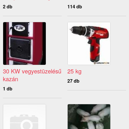
2 db
114 db
30 KW vegyestüzelésű
25 kg
kazán
27 db
1 db