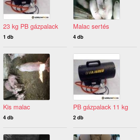
23 kg PB gázpalack
Malac sertés
1 db
4 db
Kis malac
PB gázpalack 11 kg
4 db
2 db