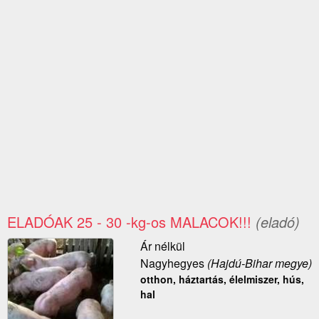
ELADÓAK 25 - 30 -kg-os MALACOK!!!
(eladó)
Ár nélkül
Nagyhegyes
(Hajdú-Bihar megye)
otthon, háztartás, élelmiszer, hús,
hal