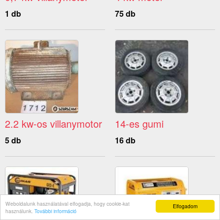
1 db
75 db
2.2 kw-os villanymotor
14-es gumi
5 db
16 db
Weboldalunk használatával elfogadja, hogy cookie-kat
Elfogadom
használunk.
További információ