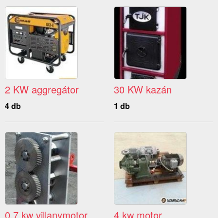
2 KW aggregátor
30 KW kazán
4 db
1 db
0,7 kw villanymotor
4 kw motor