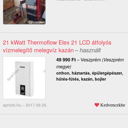
21 kWatt Thermoflow Elex 21 LCD átfolyós
vízmelegítő melegvíz kazán
– használt
49 990
Ft
–
Veszprém
(Veszprém
megye)
otthon, háztartás, épületgépészet,
hűtés-fűtés, kazán, bojler
aprodx.hu –
2017.09.26.
Kedvencekbe