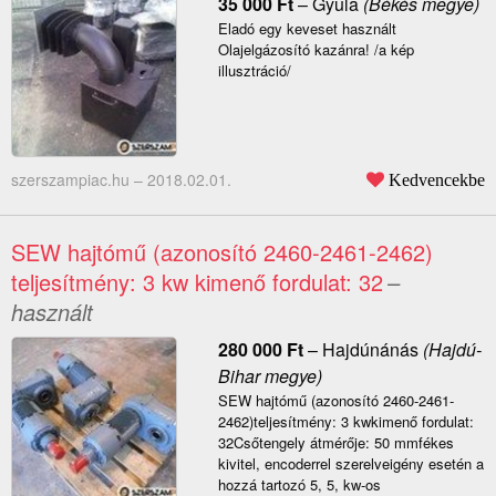
35 000
Ft
–
Gyula
(Békés megye)
Eladó egy keveset használt
Olajelgázosító kazánra! /a kép
illusztráció/
szerszampiac.hu –
2018.02.01.
Kedvencekbe
SEW hajtómű (azonosító 2460-2461-2462)
teljesítmény: 3 kw kimenő fordulat: 32
–
használt
280 000
Ft
–
Hajdúnánás
(Hajdú-
Bihar megye)
SEW hajtómű (azonosító 2460-2461-
2462)teljesítmény: 3 kwkimenő fordulat:
32Csőtengely átmérője: 50 mmfékes
kivitel, encoderrel szerelveigény esetén a
hozzá tartozó 5, 5, kw-os