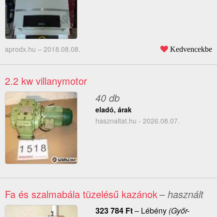
aprodx.hu –
2018.08.08.
Kedvencekbe
2.2 kw villanymotor
40 db
eladó, árak
hasznaltat.hu - 2026.08.07.
Fa és szalmabála tüzelésű kazánok
– használt
323 784
Ft
–
Lébény
(Győr-