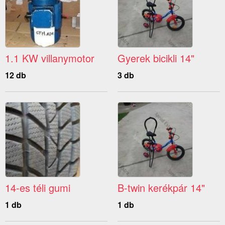
1.1 KW villanymotor
Gyerek bicikli 14"
12 db
3 db
14-es téli gumi
B-twin kerékpár 14"
1 db
1 db