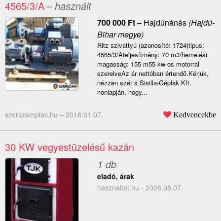
4565/3/A
– használt
700 000
Ft
–
Hajdúnánás
(Hajdú-
Bihar megye)
Ritz szivattyú (azonosító: 1724)tipus:
4565/3/Ateljesítmény: 70 m3/hemelési
magasság: 155 m55 kw-os motorral
szerelveAz ár nettóban értendő.Kérjük,
nézzen szét a Sisilla-Géplak Kft.
honlapján, hogy...
szerszampiac.hu –
2018.01.07.
Kedvencekbe
30 KW vegyestüzelésű kazán
1 db
eladó, árak
hasznaltat.hu - 2026.08.07.