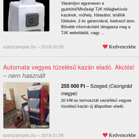
Vásároljon egyenesen a
gyártótól!Minőségi TJK hőlégbefúvós
kazánok, műhely, fóliasátor, istállók
fűtésére. 2 év garanciával, kedvező áron.
Bővebb információért látogassa meg a
TJK weboldalát, vagy ...
szerszampiac.hu –
2018.02.05.
Kedvencekbe
Automata vegyes tüzelésű kazán eladó. Akciós!
– nem használt
255 000
Ft
–
Szeged
(Csongrád
megye)
20 kW-os termosztát vezérlésű vegyes
tüzelésű kazán új állapotban eladó.
szerszampiac.hu –
2018.01.08.
Kedvencekbe