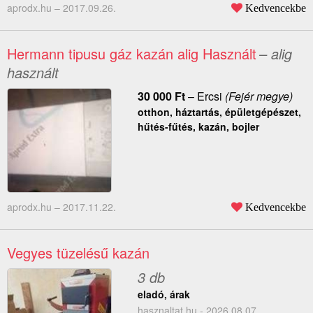
aprodx.hu –
2017.09.26.
Kedvencekbe
Hermann tipusu gáz kazán alig Használt
– alig
használt
30 000
Ft
–
Ercsi
(Fejér megye)
otthon, háztartás, épületgépészet,
hűtés-fűtés, kazán, bojler
aprodx.hu –
2017.11.22.
Kedvencekbe
Vegyes tüzelésű kazán
3 db
eladó, árak
hasznaltat.hu - 2026.08.07.