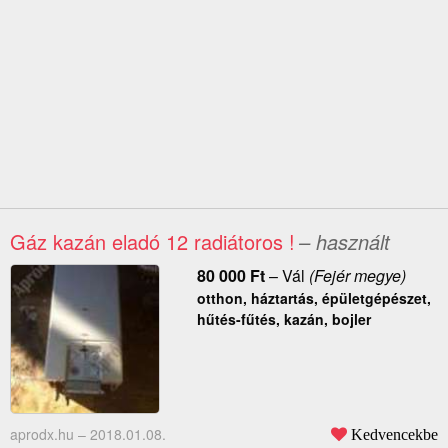
Gáz kazán eladó 12 radiátoros !
– használt
80 000
Ft
–
Vál
(Fejér megye)
otthon, háztartás, épületgépészet,
hűtés-fűtés, kazán, bojler
aprodx.hu –
2018.01.08.
Kedvencekbe