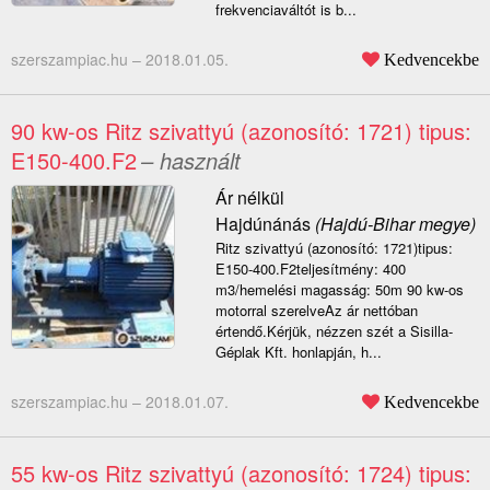
frekvenciaváltót is b...
szerszampiac.hu –
2018.01.05.
Kedvencekbe
90 kw-os Ritz szivattyú (azonosító: 1721) tipus:
E150-400.F2
– használt
Ár nélkül
Hajdúnánás
(Hajdú-Bihar megye)
Ritz szivattyú (azonosító: 1721)tipus:
E150-400.F2teljesítmény: 400
m3/hemelési magasság: 50m 90 kw-os
motorral szerelveAz ár nettóban
értendő.Kérjük, nézzen szét a Sisilla-
Géplak Kft. honlapján, h...
szerszampiac.hu –
2018.01.07.
Kedvencekbe
55 kw-os Ritz szivattyú (azonosító: 1724) tipus: