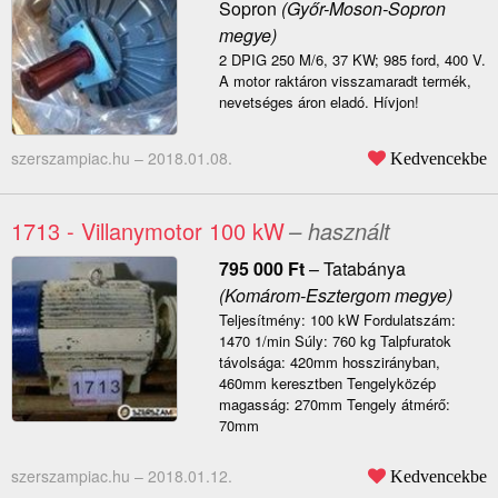
Sopron
(Győr-Moson-Sopron
megye)
2 DPIG 250 M/6, 37 KW; 985 ford, 400 V.
A motor raktáron visszamaradt termék,
nevetséges áron eladó. Hívjon!
szerszampiac.hu –
2018.01.08.
Kedvencekbe
1713 - Villanymotor 100 kW
– használt
795 000
Ft
–
Tatabánya
(Komárom-Esztergom megye)
Teljesítmény: 100 kW Fordulatszám:
1470 1/min Súly: 760 kg Talpfuratok
távolsága: 420mm hosszirányban,
460mm keresztben Tengelyközép
magasság: 270mm Tengely átmérő:
70mm
szerszampiac.hu –
2018.01.12.
Kedvencekbe