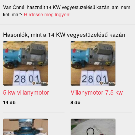
Van Önnél használt 14 KW vegyestüzelésű kazán, ami nem
kell már?
Hirdesse meg ingyen!
Hasonlók, mint a 14 KW vegyestüzelésű kazán
5 kw villanymotor
Villanymotor 7.5 kw
14 db
8 db