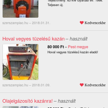
Teljesítmény: 63 kW Gyártási év: 1998.
Teljesen új.
szerszampiac.hu –
2018.01.31.
Kedvencekbe
Hoval vegyes tüzelésű kazán
– használt
80 000
Ft
–
Pest megye
Hoval vegyes tüzelésű kazán eladó!
szerszampiac.hu –
2018.01.09.
Kedvencekbe
Olajelgázosító kazánra!
– használt