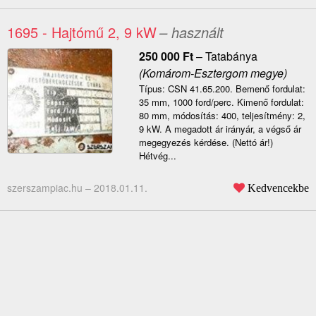
1695 - Hajtómű 2, 9 kW
– használt
250 000
Ft
–
Tatabánya
(Komárom-Esztergom megye)
Típus: CSN 41.65.200. Bemenő fordulat:
35 mm, 1000 ford/perc. Kimenő fordulat:
80 mm, módosítás: 400, teljesítmény: 2,
9 kW. A megadott ár irányár, a végső ár
megegyezés kérdése. (Nettó ár!)
Hétvég...
szerszampiac.hu –
2018.01.11.
Kedvencekbe