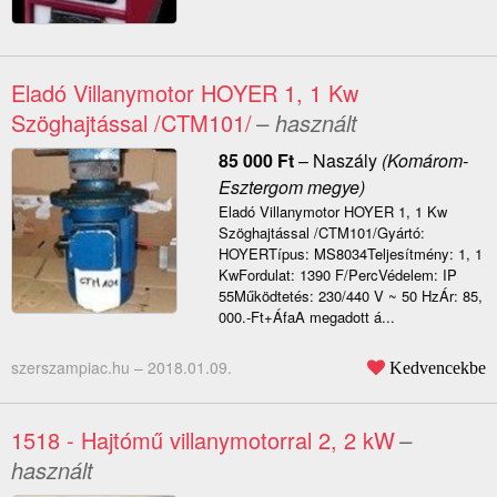
Eladó Villanymotor HOYER 1, 1 Kw
Szöghajtással /CTM101/
– használt
85 000
Ft
–
Naszály
(Komárom-
Esztergom megye)
Eladó Villanymotor HOYER 1, 1 Kw
Szöghajtással /CTM101/Gyártó:
HOYERTípus: MS8034Teljesítmény: 1, 1
KwFordulat: 1390 F/PercVédelem: IP
55Működtetés: 230/440 V ~ 50 HzÁr: 85,
000.-Ft+ÁfaA megadott á...
szerszampiac.hu –
2018.01.09.
Kedvencekbe
1518 - Hajtómű villanymotorral 2, 2 kW
–
használt