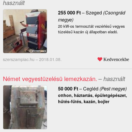
használt
255 000
Ft
–
Szeged
(Csongrád
megye)
20 kW-os termosztát vezérlésű vegyes
tüzelésű kazán új állapotban eladó.
szerszampiac.hu –
2018.01.08.
Kedvencekbe
Német vegyestüzelésü lemezkazán.
– használt
50 000
Ft
–
Cegléd
(Pest megye)
otthon, háztartás, épületgépészet,
hűtés-fűtés, kazán, bojler