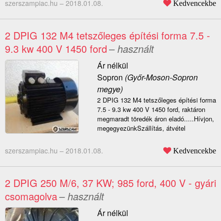
szerszampiac.hu –
2018.01.08.
Kedvencekbe
2 DPIG 132 M4 tetszőleges építési forma 7.5 -
9.3 kw 400 V 1450 ford
– használt
Ár nélkül
Sopron
(Győr-Moson-Sopron
megye)
2 DPIG 132 M4 tetszőleges építési forma
7.5 - 9.3 kw 400 V 1450 ford, raktáron
megmaradt töredék áron eladó.....Hívjon,
megegyezünkSzállítás, átvétel
szerszampiac.hu –
2018.01.08.
Kedvencekbe
2 DPIG 250 M/6, 37 KW; 985 ford, 400 V - gyári
csomagolva
– használt
Ár nélkül