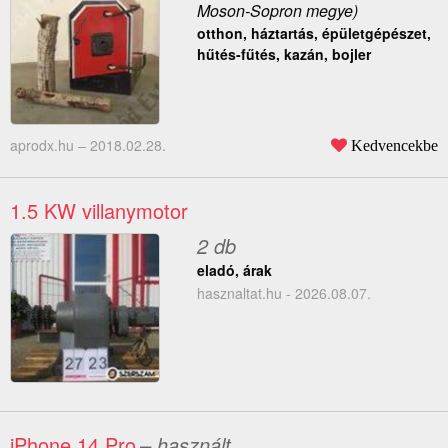
Moson-Sopron megye)
otthon, háztartás, épületgépészet,
hűtés-fűtés, kazán, bojler
aprodx.hu –
2018.02.28.
Kedvencekbe
1.5 KW villanymotor
2 db
eladó, árak
hasznaltat.hu - 2026.08.07.
iPhone 14 Pro
– használt