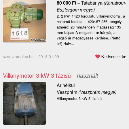
80 000
Ft
–
Tatabánya
(Komárom-
Esztergom megye)
2, 2 kW, 1420 fordulatú villanymotorral, a
hajtómű fordulat: 1420>57-256, tengely
átmérő: 28 mm.tengely magasság 135
mm talpas A megadott ár irányár, a
végső ár megegyezés kérdése. (Nettó
ár!) Hétv...
szerszampiac.hu –
2018.01.09.
Kedvencekbe
Villanymotor 3 kW 3 fázisú
– használt
Ár nélkül
Veszprém
(Veszprém megye)
Villanymotor 3 kW 3 fázisú