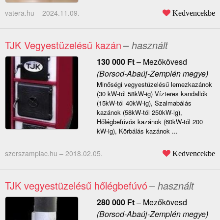
vatera.hu –
2024.11.09.
Kedvencekbe
TJK Vegyestüzelésű kazán
– használt
130 000
Ft
–
Mezőkövesd
(Borsod-Abaúj-Zemplén megye)
Minőségi vegyestüzelésű lemezkazánok
(30 kW-tól 58kW-ig) Vízteres kandallók
(15kW-tól 40kW-ig), Szalmabálás
kazánok (58kW-tól 250kW-ig),
Hőlégbefúvós kazánok (60kW-tól 200
kW-ig), Körbálás kazánok ...
szerszampiac.hu –
2018.02.05.
Kedvencekbe
TJK vegyestüzelésű hőlégbefúvó
– használt
280 000
Ft
–
Mezőkövesd
(Borsod-Abaúj-Zemplén megye)