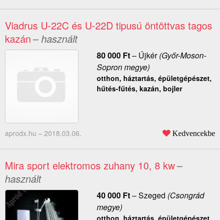
Viadrus U-22C és U-22D tipusú öntöttvas tagos
kazán
– használt
80 000
Ft
–
Újkér
(Győr-Moson-
Sopron megye)
otthon, háztartás, épületgépészet,
hűtés-fűtés, kazán, bojler
aprodx.hu –
2018.03.06.
Kedvencekbe
Mira sport elektromos zuhany 10, 8 kw
–
használt
40 000
Ft
–
Szeged
(Csongrád
megye)
otthon, háztartás, épületgépészet,