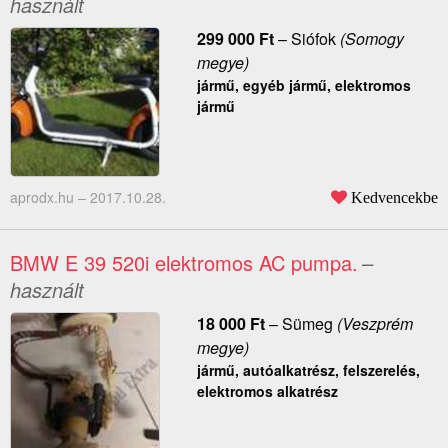
használt
299 000
Ft
–
Siófok
(Somogy
megye)
jármű, egyéb jármű, elektromos
jármű
aprodx.hu –
2017.10.28.
Kedvencekbe
BMW E 39 520i elektromos AC pumpa.
–
használt
18 000
Ft
–
Sümeg
(Veszprém
megye)
jármű, autóalkatrész, felszerelés,
elektromos alkatrész