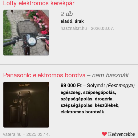
Lofty elektromos kerékpár
2 db
eladó, árak
hasznaltat.hu - 2026.08.07.
Panasonic elektromos borotva
– nem használt
99 000
Ft
–
Solymár
(Pest megye)
egészség, szépségápolás,
szépségápolás, drogéria,
szépségápolási készülékek,
elektromos borotvák
vatera.hu –
2025.03.14.
Kedvencekbe