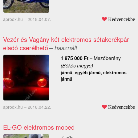
aprodx.hu –
2018.04.07.
Kedvencekbe
Vezér és Vagány két elektromos sétakerékpár
eladó cserélhető
– használt
1 875 000
Ft
–
Mezőberény
(Békés megye)
jármű, egyéb jármű, elektromos
jármű
aprodx.hu –
2018.04.22.
Kedvencekbe
EL-GO elektromos moped
1 db