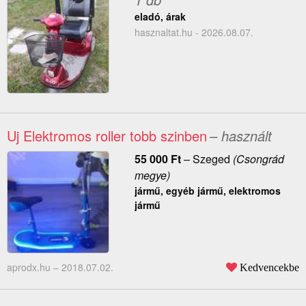
eladó, árak
hasznaltat.hu - 2026.08.07.
Uj Elektromos roller tobb szinben
– használt
55 000
Ft
–
Szeged
(Csongrád
megye)
jármű, egyéb jármű, elektromos
jármű
aprodx.hu –
2018.07.02.
Kedvencekbe