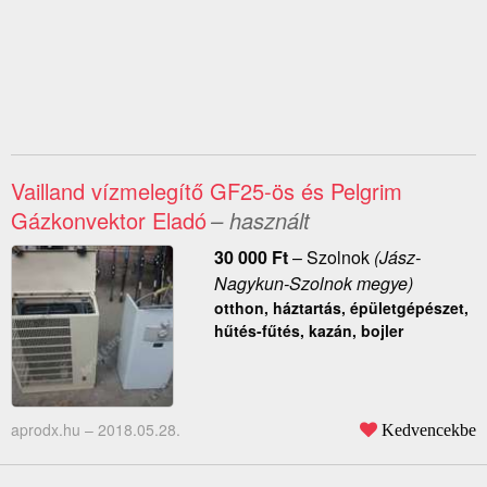
Vailland vízmelegítő GF25-ös és Pelgrim
Gázkonvektor Eladó
– használt
30 000
Ft
–
Szolnok
(Jász-
Nagykun-Szolnok megye)
otthon, háztartás, épületgépészet,
hűtés-fűtés, kazán, bojler
aprodx.hu –
2018.05.28.
Kedvencekbe