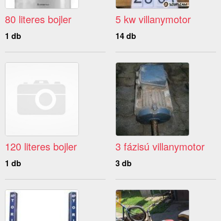
80 literes bojler
5 kw villanymotor
1 db
14 db
120 literes bojler
3 fázisú villanymotor
1 db
3 db