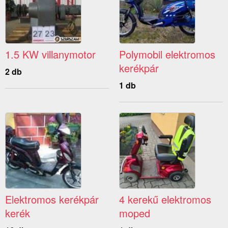
1.5 KW villanymotor
Polymobil elektromos
kerékpár
2 db
1 db
Elektromos kerékpár
4 kerekű elektromos
kerék
moped