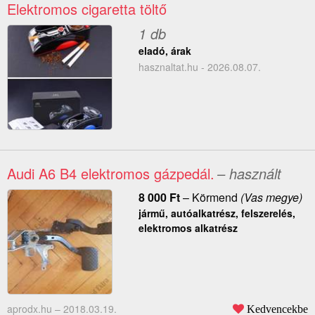
Elektromos cigaretta töltő
1 db
eladó, árak
hasznaltat.hu - 2026.08.07.
Audi A6 B4 elektromos gázpedál.
– használt
8 000
Ft
–
Körmend
(Vas megye)
jármű, autóalkatrész, felszerelés,
elektromos alkatrész
aprodx.hu –
2018.03.19.
Kedvencekbe