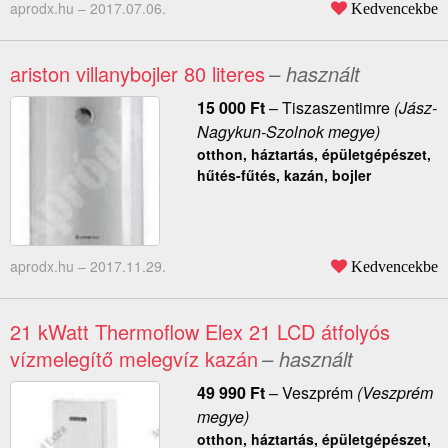
aprodx.hu –
2017.07.06.
Kedvencekbe
ariston villanybojler 80 literes
– használt
15 000
Ft
–
Tiszaszentimre
(Jász-
Nagykun-Szolnok megye)
otthon, háztartás, épületgépészet,
hűtés-fűtés, kazán, bojler
aprodx.hu –
2017.11.29.
Kedvencekbe
21 kWatt Thermoflow Elex 21 LCD átfolyós
vízmelegítő melegvíz kazán
– használt
49 990
Ft
–
Veszprém
(Veszprém
megye)
otthon, háztartás, épületgépészet,