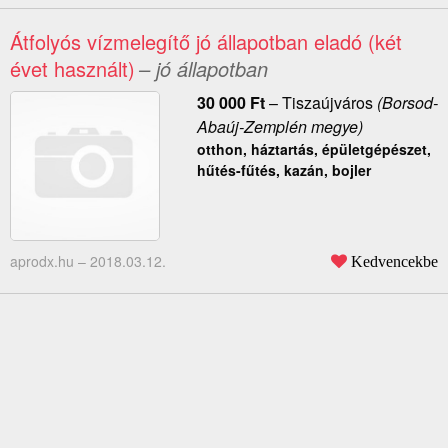
Átfolyós vízmelegítő jó állapotban eladó (két
évet használt)
– jó állapotban
30 000
Ft
–
Tiszaújváros
(Borsod-
Abaúj-Zemplén megye)
otthon, háztartás, épületgépészet,
hűtés-fűtés, kazán, bojler
aprodx.hu –
2018.03.12.
Kedvencekbe