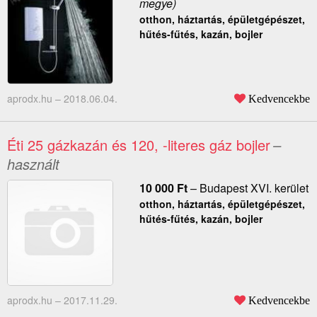
megye)
otthon, háztartás, épületgépészet,
hűtés-fűtés, kazán, bojler
aprodx.hu –
2018.06.04.
Kedvencekbe
Éti 25 gázkazán és 120, -literes gáz bojler
–
használt
10 000
Ft
–
Budapest XVI. kerület
otthon, háztartás, épületgépészet,
hűtés-fűtés, kazán, bojler
aprodx.hu –
2017.11.29.
Kedvencekbe