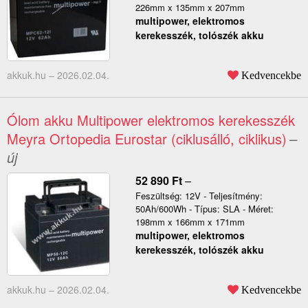
226mm x 135mm x 207mm
multipower, elektromos
kerekesszék, tolószék akku
akkuk.hu –
2026.02.04.
Kedvencekbe
Ólom akku Multipower elektromos kerekesszék
Meyra Ortopedia Eurostar (ciklusálló, ciklikus)
–
új
52 890
Ft
–
Feszültség: 12V - Teljesítmény:
50Ah/600Wh - Típus: SLA - Méret:
198mm x 166mm x 171mm
multipower, elektromos
kerekesszék, tolószék akku
akkuk.hu –
2026.02.04.
Kedvencekbe