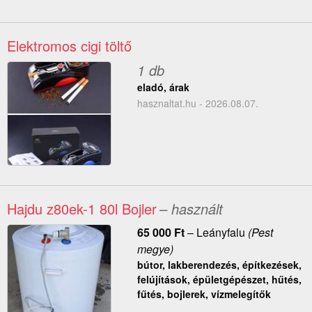
Elektromos cigi töltő
1 db
eladó, árak
hasznaltat.hu - 2026.08.07.
Hajdu z80ek-1 80l Bojler
– használt
65 000
Ft
–
Leányfalu
(Pest
megye)
bútor, lakberendezés, építkezések,
felújítások, épületgépészet, hűtés,
fűtés, bojlerek, vízmelegítők