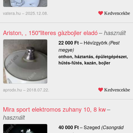
vatera.hu –
2025.12.08.
Kedvencekbe
Ariston, , 150"literes gàzbojler eladó
– használt
22 000
Ft
–
Hévízgyörk
(Pest
megye)
otthon, háztartás, épületgépészet,
hűtés-fűtés, kazán, bojler
aprodx.hu –
2018.07.22.
Kedvencekbe
Mira sport elektromos zuhany 10, 8 kw
–
használt
40 000
Ft
–
Szeged
(Csongrád