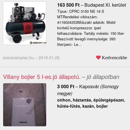
163 500
Ft
–
Budapest XI. kerület
Típus: CPRC 3150 NS 19 S
MTRendelési cikkszám:
4116024353Műszaki adatok: Mobil
kivitelű kompresszor, ipari
felhasználásra- Tartály mérete: 150 liter-
Beszívott levegő mennyisége: 393
liter/perc- Le...
szerszampiac.hu –
2018.01.29.
Kedvencekbe
Villany bojler 5 l-es.jó állapotú.
– jó állapotban
3 000
Ft
–
Kaposvár
(Somogy
megye)
otthon, háztartás, épületgépészet,
hűtés-fűtés, kazán, bojler