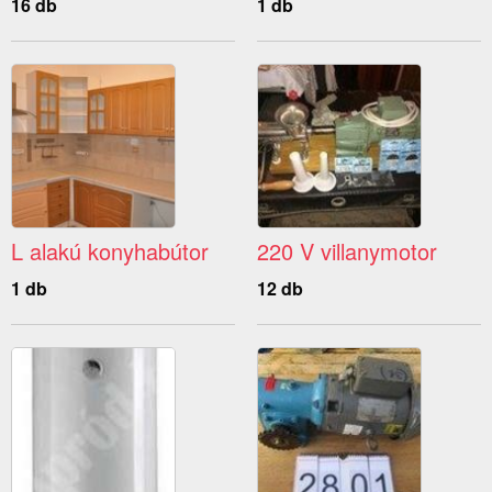
16 db
1 db
L alakú konyhabútor
220 V villanymotor
1 db
12 db