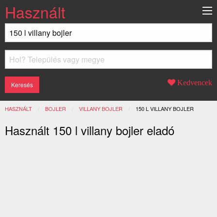
Használt
Kedvencek
HASZNÁLT
BOJLER
VILLANY BOJLER
JELENLEGI:
150 L VILLANY BOJLER
Használt 150 l villany bojler eladó