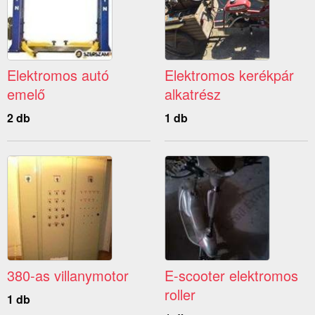
Elektromos autó
Elektromos kerékpár
emelő
alkatrész
2 db
1 db
380-as villanymotor
E-scooter elektromos
roller
1 db