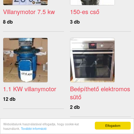
Villanymotor 7.5 kw
150-es cső
8 db
3 db
1.1 KW villanymotor
Beépíthető elektromos
sütő
12 db
2 db
Weboldalunk használatával elfogadja, hogy cookie-kat
Elfogadom
használunk.
További információ