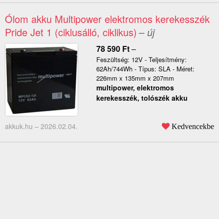
Ólom akku Multipower elektromos kerekesszék
Pride Jet 1 (ciklusálló, ciklikus)
– új
78 590
Ft
–
Feszültség: 12V - Teljesítmény:
62Ah/744Wh - Típus: SLA - Méret:
226mm x 135mm x 207mm
multipower, elektromos
kerekesszék, tolószék akku
akkuk.hu –
2026.02.04.
Kedvencekbe