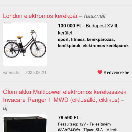
London elektromos kerékpár
– használt
130 000
Ft
–
Budapest XVIII.
kerület
sport, fitnesz, kerékpározás,
kerékpárok, elektromos kerékpárok
vatera.hu –
2025.06.21.
Kedvencekbe
Ólom akku Multipower elektromos kerekesszék
Invacare Ranger II MWD (ciklusálló, ciklikus)
–
új
78 590
Ft
–
Feszültség: 12V - Teljesítmény:
62Ah/744Wh - Típus: SLA - Méret: