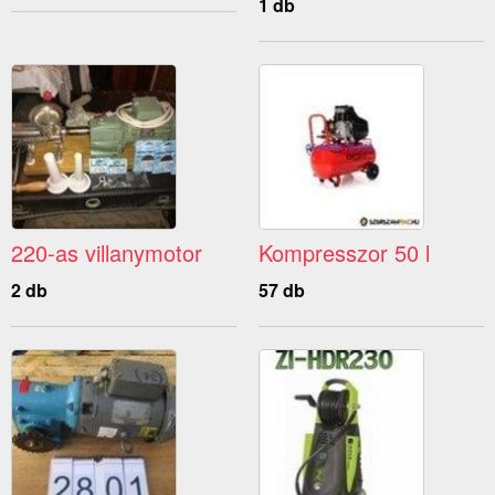
1 db
220-as villanymotor
Kompresszor 50 l
2 db
57 db