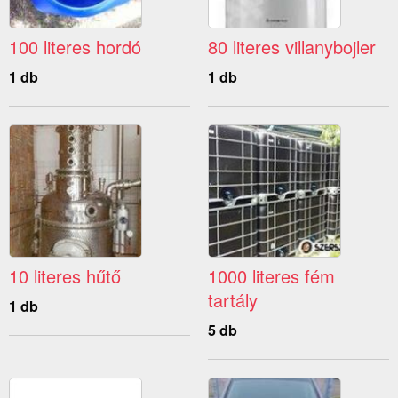
100 literes hordó
80 literes villanybojler
1 db
1 db
10 literes hűtő
1000 literes fém
tartály
1 db
5 db