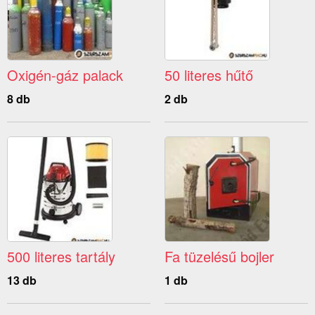
Oxigén-gáz palack
50 literes hűtő
8 db
2 db
500 literes tartály
Fa tüzelésű bojler
13 db
1 db