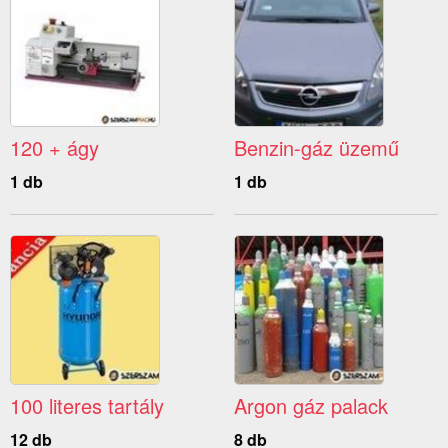
120 + ágy
Benzin-gáz üzemű
1 db
1 db
100 literes tartály
Argon gáz palack
12 db
8 db