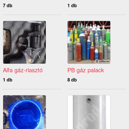
7 db
1 db
Alfa gáz-riasztó
PB gáz palack
1 db
8 db