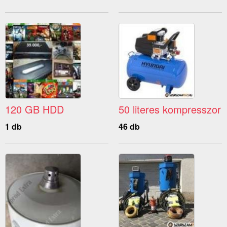
120 GB HDD
50 literes kompresszor
1 db
46 db