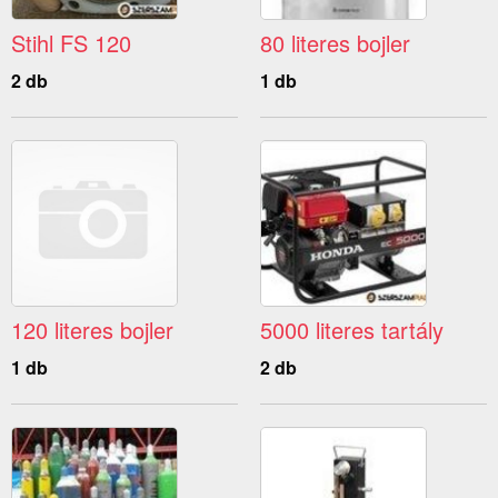
Stihl FS 120
80 literes bojler
2 db
1 db
120 literes bojler
5000 literes tartály
1 db
2 db