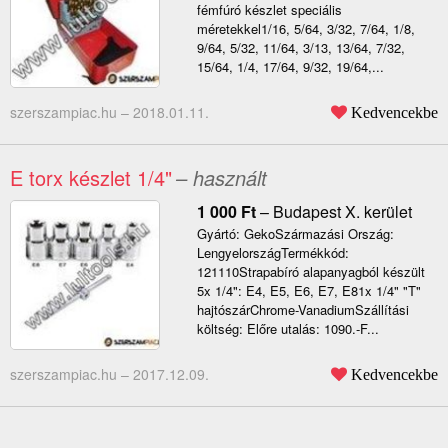
fémfúró készlet speciális
méretekkel1/16, 5/64, 3/32, 7/64, 1/8,
9/64, 5/32, 11/64, 3/13, 13/64, 7/32,
15/64, 1/4, 17/64, 9/32, 19/64,...
szerszampiac.hu –
2018.01.11.
Kedvencekbe
E torx készlet 1/4"
– használt
1 000
Ft
–
Budapest X. kerület
Gyártó: GekoSzármazási Ország:
LengyelországTermékkód:
121110Strapabíró alapanyagból készült
5x 1/4": E4, E5, E6, E7, E81x 1/4" "T"
hajtószárChrome-VanadiumSzállítási
költség: Előre utalás: 1090.-F...
szerszampiac.hu –
2017.12.09.
Kedvencekbe