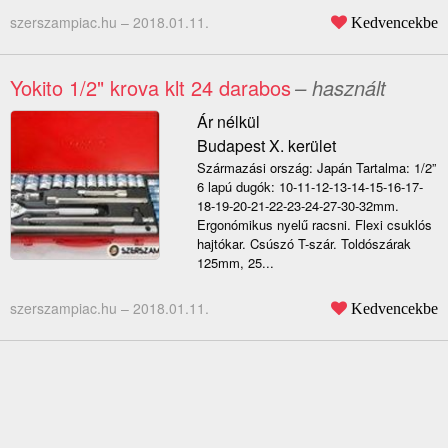
szerszampiac.hu –
2018.01.11.
Kedvencekbe
Yokito 1/2" krova klt 24 darabos
– használt
Ár nélkül
Budapest X. kerület
Származási ország: Japán Tartalma: 1/2”
6 lapú dugók: 10-11-12-13-14-15-16-17-
18-19-20-21-22-23-24-27-30-32mm.
Ergonómikus nyelű racsni. Flexi csuklós
hajtókar. Csúszó T-szár. Toldószárak
125mm, 25...
szerszampiac.hu –
2018.01.11.
Kedvencekbe