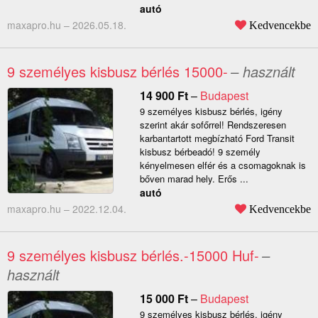
autó
maxapro.hu –
2026.05.18.
Kedvencekbe
9 személyes kisbusz bérlés 15000-
– használt
14 900
Ft
–
Budapest
9 személyes kisbusz bérlés, igény
szerint akár sofőrrel! Rendszeresen
karbantartott megbízható Ford Transit
kisbusz bérbeadó! 9 személy
kényelmesen elfér és a csomagoknak is
bőven marad hely. Erős ...
autó
maxapro.hu –
2022.12.04.
Kedvencekbe
9 személyes kisbusz bérlés.-15000 Huf-
–
használt
15 000
Ft
–
Budapest
9 személyes kisbusz bérlés, igény