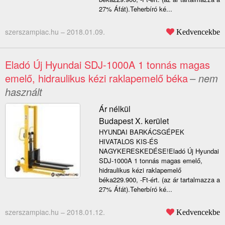
27% Áfát).Teherbíró ké...
szerszampiac.hu –
2018.01.09.
Kedvencekbe
Eladó Új Hyundai SDJ-1000A 1 tonnás magas
emelő, hidraulikus kézi raklapemelő béka
– nem
használt
Ár nélkül
Budapest X. kerület
HYUNDAI BARKÁCSGÉPEK
HIVATALOS KIS-ÉS
NAGYKERESKEDÉSE!Eladó Új Hyundai
SDJ-1000A 1 tonnás magas emelő,
hidraulikus kézi raklapemelő
béka229.900, -Ft-ért. (az ár tartalmazza a
27% Áfát).Teherbíró ké...
szerszampiac.hu –
2018.01.12.
Kedvencekbe