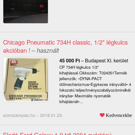
Chicago Pneumatic 734H classic, 1/2" légkulcs
akcióban !
– használt
45 000
Ft
–
Budapest XI. kerület
CP 734H légkulcs 1/2"
kihajtással.Cikkszám: T024351Termék
jellemzők: •DYNA-PACT
ütőmechanizmus•Egykezes irányváltó• 4
fokozatú teljesítményszabályozómindkét
irányba• Maximális nyomaték
kihajtásnál•...
szerszampiac.hu –
2018.01.29.
Kedvencekbe
Eladó Ford Galaxy 1.9 tdi 2004 gyártású,