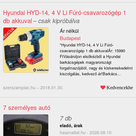
Hyundai HYD-14, 4 V Li Fúró-csavarozógép 1
db akkuval
– csak kipróbálva
Ár nélkül
Budapest
"Hyundai HYD-14, 4 V Li Fúró-
csavarozógép 1 db akkuvalÁr: 15990
FtVásároljon elsőkézből a Hyundai
barkácsgépek magyarországi
forgalmazójától, nagy és kiskereskedelmi
kiszolgálás, kedvező ár!Barkács...
szerszampiac.hu –
2018.01.30.
Kedvencekbe
7 személyes autó
7 db
eladó, árak
hasznaltat.hu - 2026.08.10.