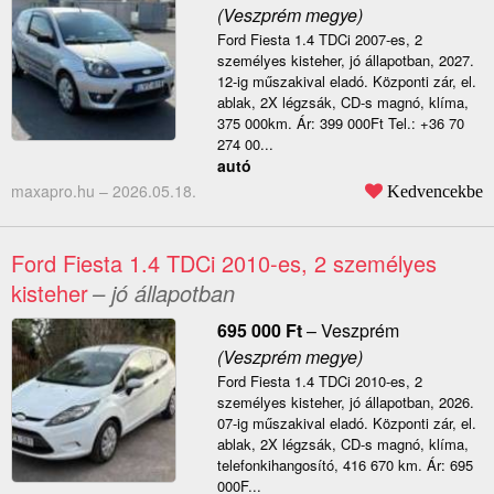
(Veszprém megye)
Ford Fiesta 1.4 TDCi 2007-es, 2
személyes kisteher, jó állapotban, 2027.
12-ig műszakival eladó. Központi zár, el.
ablak, 2X légzsák, CD-s magnó, klíma,
375 000km. Ár: 399 000Ft Tel.: +36 70
274 00...
autó
maxapro.hu –
2026.05.18.
Kedvencekbe
Ford Fiesta 1.4 TDCi 2010-es, 2 személyes
kisteher
– jó állapotban
695 000
Ft
–
Veszprém
(Veszprém megye)
Ford Fiesta 1.4 TDCi 2010-es, 2
személyes kisteher, jó állapotban, 2026.
07-ig műszakival eladó. Központi zár, el.
ablak, 2X légzsák, CD-s magnó, klíma,
telefonkihangosító, 416 670 km. Ár: 695
000F...