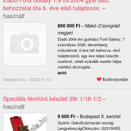
behozzatal óta 6. éve első tulajdonos.
–
használt
890 000
Ft
–
Makó
(Csongrád
megye)
Eladó 2004 évi gyártású Ford Galaxy, 7
személyes 2026. decemberig
műszakival, 6 éve lett behozva, első
tulajdonostól, egy éve teljes küszöb
cserével, vételi szándék esetén teljes
mértékű átvizsgálá...
autó
maxapro.hu –
2023.11.13.
Kedvencekbe
Speciális fémfúró készlet 29r 1/16-1/2
–
használt
9 000
Ft
–
Budapest X. kerület
Gyártó: GekoSzármazási ország:
LengyelországCikkszám: G2315HSS