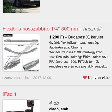
Flexibilis hosszabbító 1/4" 300mm
– használt
1 200
Ft
–
Budapest X. kerület
Gyártó: YokitoSzármazási ország:
JapánAnyaga: Chrome
WanadiumHossza: 300mmNégyszög:
1/4" Szállítási költség: Előre utalás: 950.-
FtUtánvétes: 1300.-FtTöbb termék
rendelése esetén egy postaköltséggel...
szerszampiac.hu –
2017.12.09.
Kedvencekbe
IPad 1
4 db
eladó, árak