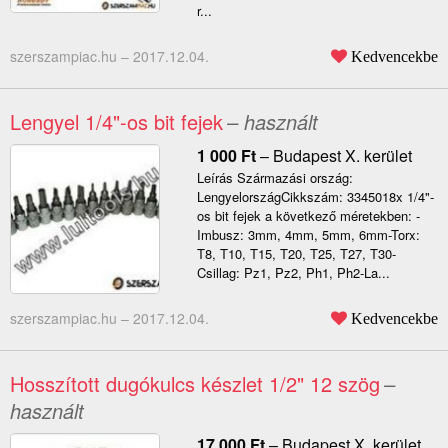
r...
szerszampiac.hu –
2017.12.04.
Kedvencekbe
Lengyel 1/4"-os bit fejek
– használt
1 000
Ft
–
Budapest X. kerület
Leírás Származási ország:
LengyelországCikkszám: 3345018x 1/4"-
os bit fejek a következő méretekben: -
Imbusz: 3mm, 4mm, 5mm, 6mm-Torx:
T8, T10, T15, T20, T25, T27, T30-
Csillag: Pz1, Pz2, Ph1, Ph2-La...
szerszampiac.hu –
2017.12.04.
Kedvencekbe
Hosszított dugókulcs készlet 1/2" 12 szög
–
használt
17 000
Ft
–
Budapest X. kerület