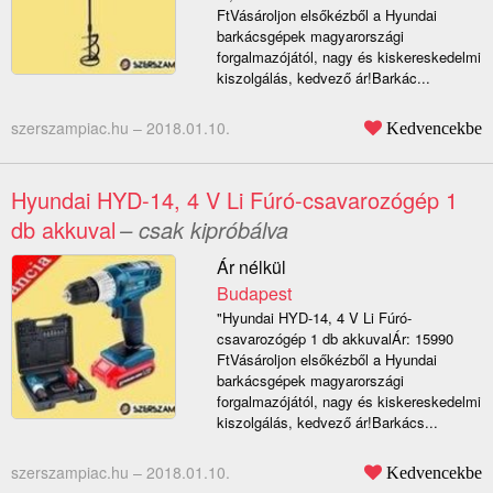
FtVásároljon elsőkézből a Hyundai
barkácsgépek magyarországi
forgalmazójától, nagy és kiskereskedelmi
kiszolgálás, kedvező ár!Barkác...
szerszampiac.hu –
2018.01.10.
Kedvencekbe
Hyundai HYD-14, 4 V Li Fúró-csavarozógép 1
db akkuval
– csak kipróbálva
Ár nélkül
Budapest
"Hyundai HYD-14, 4 V Li Fúró-
csavarozógép 1 db akkuvalÁr: 15990
FtVásároljon elsőkézből a Hyundai
barkácsgépek magyarországi
forgalmazójától, nagy és kiskereskedelmi
kiszolgálás, kedvező ár!Barkács...
szerszampiac.hu –
2018.01.10.
Kedvencekbe