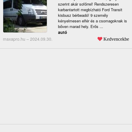
szerint akár sofőrrel! Rendszeresen
karbantartott megbízható Ford Transit
kisbusz bérbeadó! 9 személy
kényelmesen elfér és a csomagoknak is
bőven marad hely. Erős ...
autó
maxapro.hu –
2024.09.30.
Kedvencekbe