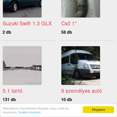
Suzuki Swift 1.3 GLX
Cső 1"
2 db
58 db
5.1 tartó
9 személyes autó
131 db
10 db
Weboldalunk használatával elfogadja, hogy cookie-kat
Elfogadom
használunk.
További információ