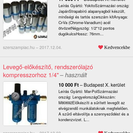
Leírás Gyártó: YokitoSzármazási ország:
JapánStrapabíró alapanyagból készült,
minőségi és tartós szerszám kltAnyaga:
Cr-Va (Chrome-Vanadium) acél
ötvözetNégyszög: 1/2"12 pontos
dugókulcsHossz: 76mm...
szerszampiac.hu –
2017.12.04.
Kedvencekbe
Levegő-előkészítő, rendszerólajzó
kompresszorhoz 1/4"
– használt
10 000
Ft
–
Budapest X. kerület
Leírás Gyártó: Mar-PolSzármazási
ország: LengyelországCikkszám:
M80692Előkészíti a sűrített levegőt az
elvégzendő munkálatoknak megfelelően.
A szűrő eltávolítja a szennyeződést és a
kondenzvizet. L...