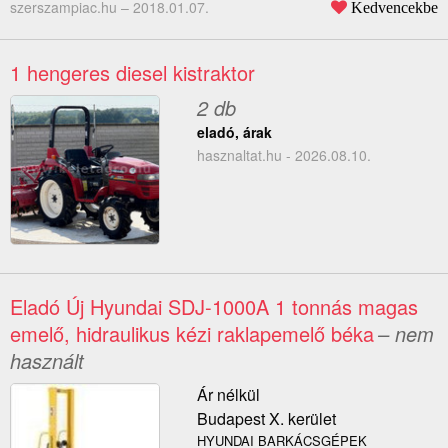
szerszampiac.hu –
2018.01.07.
Kedvencekbe
1 hengeres diesel kistraktor
2 db
eladó, árak
hasznaltat.hu - 2026.08.10.
Eladó Új Hyundai SDJ-1000A 1 tonnás magas
emelő, hidraulikus kézi raklapemelő béka
– nem
használt
Ár nélkül
Budapest X. kerület
HYUNDAI BARKÁCSGÉPEK