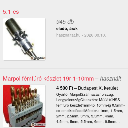
5.1-es
945 db
eladó, árak
hasznaltat.hu - 2026.08.10.
Marpol fémfúró készlet 19r 1-10mm
– használt
4 500
Ft
–
Budapest X. kerület
Gyártó: MarpolSzármazási ország:
LengyelországCikkszám: M22310HSS
fémfúró készlet1mm-től 10mm-ig 0.5mm-
es emelkedésselMéretek: 1mm, 1.5mm,
2mm, 2.5mm, 3mm, 3.5mm, 4mm,
4.5mm, 5mm, 5.5mm, 6mm, 6.5mm...