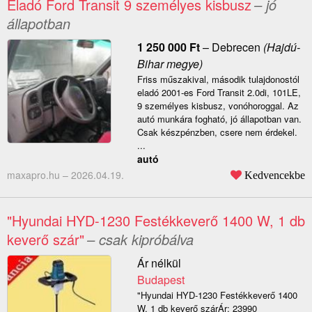
Eladó Ford Transit 9 személyes kisbusz
– jó
állapotban
1 250 000
Ft
–
Debrecen
(Hajdú-
Bihar megye)
Friss műszakival, második tulajdonostól
eladó 2001-es Ford Transit 2.0di, 101LE,
9 személyes kisbusz, vonóhoroggal. Az
autó munkára fogható, jó állapotban van.
Csak készpénzben, csere nem érdekel.
...
autó
maxapro.hu –
2026.04.19.
Kedvencekbe
"Hyundai HYD-1230 Festékkeverő 1400 W, 1 db
keverő szár"
– csak kipróbálva
Ár nélkül
Budapest
"Hyundai HYD-1230 Festékkeverő 1400
W, 1 db keverő szárÁr: 23990