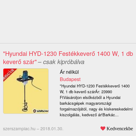
"Hyundai HYD-1230 Festékkeverő 1400 W, 1 db
keverő szár"
– csak kipróbálva
Ár nélkül
Budapest
"Hyundai HYD-1230 Festékkeverő 1400
W, 1 db keverő szárÁr: 23990
FtVásároljon elsőkézből a Hyundai
barkácsgépek magyarországi
forgalmazójától, nagy és kiskereskedelmi
kiszolgálás, kedvező ár!Barkác...
szerszampiac.hu –
2018.01.30.
Kedvencekbe