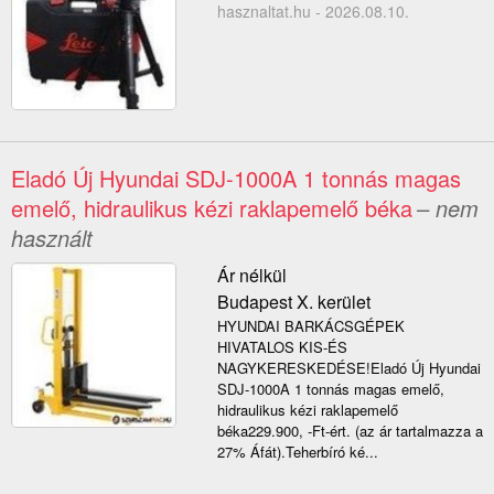
hasznaltat.hu - 2026.08.10.
Eladó Új Hyundai SDJ-1000A 1 tonnás magas
emelő, hidraulikus kézi raklapemelő béka
– nem
használt
Ár nélkül
Budapest X. kerület
HYUNDAI BARKÁCSGÉPEK
HIVATALOS KIS-ÉS
NAGYKERESKEDÉSE!Eladó Új Hyundai
SDJ-1000A 1 tonnás magas emelő,
hidraulikus kézi raklapemelő
béka229.900, -Ft-ért. (az ár tartalmazza a
27% Áfát).Teherbíró ké...