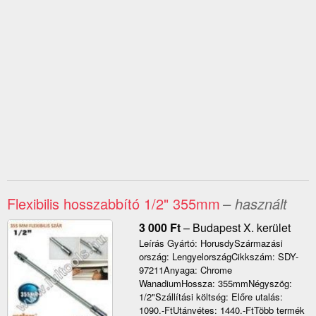
Flexibilis hosszabbító 1/2" 355mm
– használt
3 000
Ft
–
Budapest X. kerület
Leírás Gyártó: HorusdySzármazási
ország: LengyelországCikkszám: SDY-
97211Anyaga: Chrome
WanadiumHossza: 355mmNégyszög:
1/2"Szállítási költség: Előre utalás:
1090.-FtUtánvétes: 1440.-FtTöbb termék