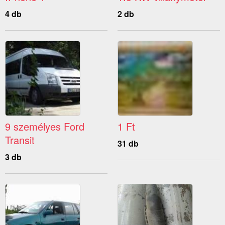
4 db
2 db
9 személyes Ford
1 Ft
Transit
31 db
3 db