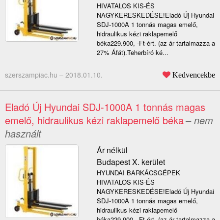
HIVATALOS KIS-ÉS
NAGYKERESKEDÉSE!Eladó Új Hyundai
SDJ-1000A 1 tonnás magas emelő,
hidraulikus kézi raklapemelő
béka229.900, -Ft-ért. (az ár tartalmazza a
27% Áfát).Teherbíró ké...
szerszampiac.hu –
2018.01.10.
Kedvencekbe
Eladó Új Hyundai SDJ-1000A 1 tonnás magas
emelő, hidraulikus kézi raklapemelő béka
– nem
használt
Ár nélkül
Budapest X. kerület
HYUNDAI BARKÁCSGÉPEK
HIVATALOS KIS-ÉS
NAGYKERESKEDÉSE!Eladó Új Hyundai
SDJ-1000A 1 tonnás magas emelő,
hidraulikus kézi raklapemelő
béka229.900, -Ft-ért. (az ár tartalmazza a