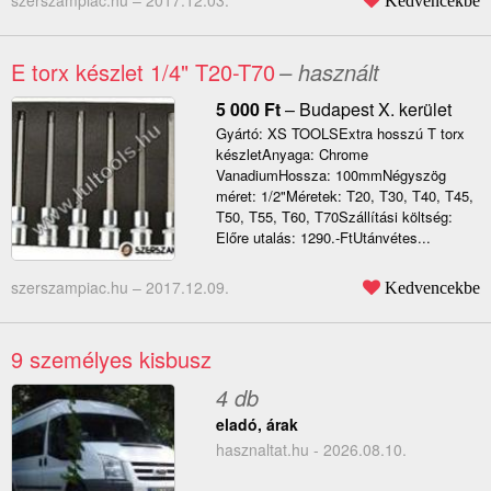
szerszampiac.hu –
2017.12.03.
Kedvencekbe
E torx készlet 1/4" T20-T70
– használt
5 000
Ft
–
Budapest X. kerület
Gyártó: XS TOOLSExtra hosszú T torx
készletAnyaga: Chrome
VanadiumHossza: 100mmNégyszög
méret: 1/2"Méretek: T20, T30, T40, T45,
T50, T55, T60, T70Szállítási költség:
Előre utalás: 1290.-FtUtánvétes...
szerszampiac.hu –
2017.12.09.
Kedvencekbe
9 személyes kisbusz
4 db
eladó, árak
hasznaltat.hu - 2026.08.10.