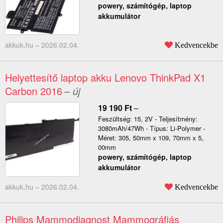
powery, számítógép, laptop
akkumulátor
akkuk.hu –
2026.02.04.
Kedvencekbe
Helyettesítő laptop akku Lenovo ThinkPad X1
Carbon 2016
– új
19 190
Ft
–
Feszültség: 15, 2V - Teljesítmény:
3080mAh/47Wh - Típus: Li-Polymer -
Méret: 305, 50mm x 109, 70mm x 5,
00mm
powery, számítógép, laptop
akkumulátor
akkuk.hu –
2026.02.04.
Kedvencekbe
Philips Mammodiagnost Mammográfiás