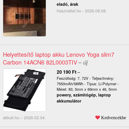
eladó, árak
hasznaltat.hu - 2026.08.08.
Helyettesítő laptop akku Lenovo Yoga slim7
Carbon 14ACN6 82L0003TIV
– új
20 190
Ft
–
Feszültség: 7, 72V - Teljesítmény:
7550mAh/58Wh - Típus: Li-Polymer -
Méret: 83, 5mm x 69mm x 46, 5mm
powery, számítógép, laptop
akkumulátor
akkuk.hu –
2026.02.04.
Kedvencekbe