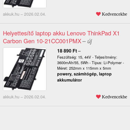
akkuk.hu –
2026.02.04.
Kedvencekbe
Helyettesítő laptop akku Lenovo ThinkPad X1
Carbon Gen 10-21CC001PMX
– új
18 890
Ft
–
Feszültség: 15, 44V - Teljesítmény:
3600mAh/55, 5Wh - Típus: Li-Polymer -
Méret: 252mm x 115mm x 5mm
powery, számítógép, laptop
akkumulátor
akkuk.hu –
2026.02.04.
Kedvencekbe