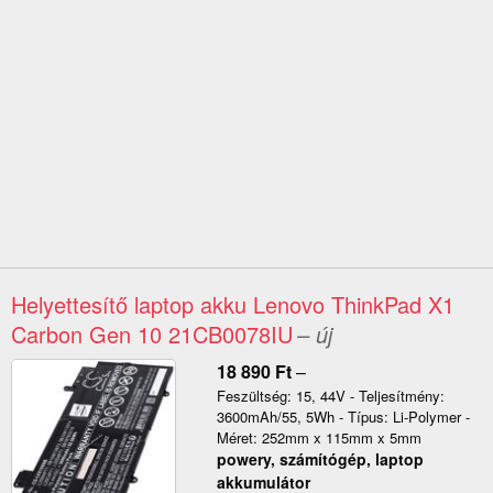
Helyettesítő laptop akku Lenovo ThinkPad X1
Carbon Gen 10 21CB0078IU
– új
18 890
Ft
–
Feszültség: 15, 44V - Teljesítmény:
3600mAh/55, 5Wh - Típus: Li-Polymer -
Méret: 252mm x 115mm x 5mm
powery, számítógép, laptop
akkumulátor