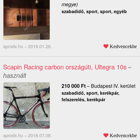
megye)
szabadidő, sport, sport, egyéb
aprodx.hu –
2018.01.26.
Kedvencekbe
Scapin Racing carbon országúti, Ultegra 10s
–
használt
210 000
Ft
–
Budapest IV. kerület
szabadidő, sport, kerékpár,
felszerelés, kerékpár
aprodx.hu –
2018.07.08.
Kedvencekbe