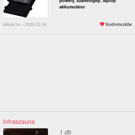
powery, számítógép, laptop
akkumulátor
akkuk.hu –
2026.02.04.
Kedvencekbe
Infraszauna
1 db