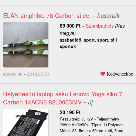
ELAN amphibio 78 Carbon síléc.
– használt
89 000
Ft
–
Szombathely
(Vas
megye)
szabadidő, sport, sport, téli
sportok
aprodx.hu –
2018.07.19.
Kedvencekbe
Helyettesítő laptop akku Lenovo Yoga slim 7
Carbon 14ACN6 82L0003SIV
– új
20 190
Ft
–
Feszültség: 7, 72V - Teljesítmény:
7550mAh/58Wh - Típus: Li-Polymer -
Méret: 83, 5mm x 69mm x 46, 5mm