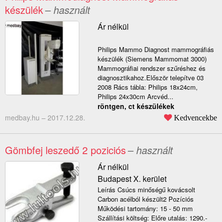
készülék
– használt
Ár nélkül
Philips Mammo Diagnost mammográfiás
készülék (Siemens Mammomat 3000)
Mammográfiai rendszer szűréshez és
diagnosztikahoz.Először telepítve 03
2008 Rács tábla: Philips 18x24cm,
Philips 24x30cm Arcvéd...
röntgen, ct készülékek
medbay.hu –
2017.12.28.
Kedvencekbe
Gömbfej leszedő 2 poziciós
– használt
Ár nélkül
Budapest X. kerület
Leírás Csúcs minőségű kovácsolt
Carbon acélból készült2 Pozíciós
Működési tartomány: 15 - 50 mm
Szállítási költség: Előre utalás: 1290.-