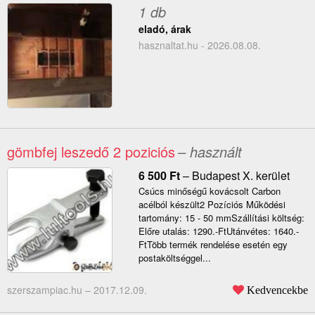
1 db
eladó, árak
hasznaltat.hu - 2026.08.08.
gömbfej leszedő 2 poziciós
– használt
6 500
Ft
–
Budapest X. kerület
Csúcs minőségű kovácsolt Carbon
acélból készült2 Pozíciós Működési
tartomány: 15 - 50 mmSzállítási költség:
Előre utalás: 1290.-FtUtánvétes: 1640.-
FtTöbb termék rendelése esetén egy
postaköltséggel...
szerszampiac.hu –
2017.12.09.
Kedvencekbe