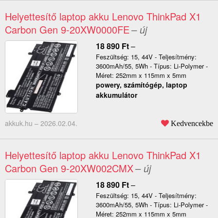
Helyettesítő laptop akku Lenovo ThinkPad X1
Carbon Gen 9-20XW0000FE
– új
18 890
Ft
–
Feszültség: 15, 44V - Teljesítmény:
3600mAh/55, 5Wh - Típus: Li-Polymer -
Méret: 252mm x 115mm x 5mm
powery, számítógép, laptop
akkumulátor
akkuk.hu –
2026.02.04.
Kedvencekbe
Helyettesítő laptop akku Lenovo ThinkPad X1
Carbon Gen 9-20XW002CMX
– új
18 890
Ft
–
Feszültség: 15, 44V - Teljesítmény:
3600mAh/55, 5Wh - Típus: Li-Polymer -
Méret: 252mm x 115mm x 5mm