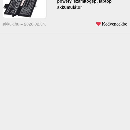
powery, számítógép, laptop
akkumulátor
akkuk.hu –
2026.02.04.
Kedvencekbe