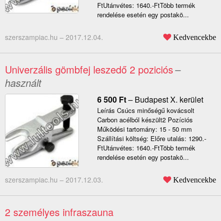
FtUtánvétes: 1640.-FtTöbb termék
rendelése esetén egy postakö...
szerszampiac.hu –
2017.12.04.
Kedvencekbe
Univerzális gömbfej leszedő 2 poziciós
–
használt
6 500
Ft
–
Budapest X. kerület
Leírás Csúcs minőségű kovácsolt
Carbon acélból készült2 Pozíciós
Működési tartomány: 15 - 50 mm
Szállítási költség: Előre utalás: 1290.-
FtUtánvétes: 1640.-FtTöbb termék
rendelése esetén egy postakö...
szerszampiac.hu –
2017.12.03.
Kedvencekbe
2 személyes infraszauna