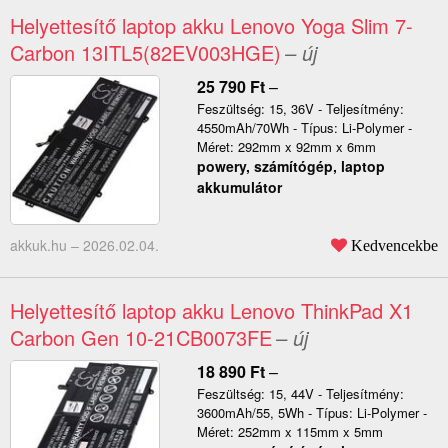
Helyettesítő laptop akku Lenovo Yoga Slim 7-
Carbon 13ITL5(82EV003HGE)
– új
25 790
Ft
–
Feszültség: 15, 36V - Teljesítmény:
4550mAh/70Wh - Típus: Li-Polymer -
Méret: 292mm x 92mm x 6mm
powery, számítógép, laptop
akkumulátor
akkuk.hu –
2026.02.04.
Kedvencekbe
Helyettesítő laptop akku Lenovo ThinkPad X1
Carbon Gen 10-21CB0073FE
– új
18 890
Ft
–
Feszültség: 15, 44V - Teljesítmény:
3600mAh/55, 5Wh - Típus: Li-Polymer -
Méret: 252mm x 115mm x 5mm