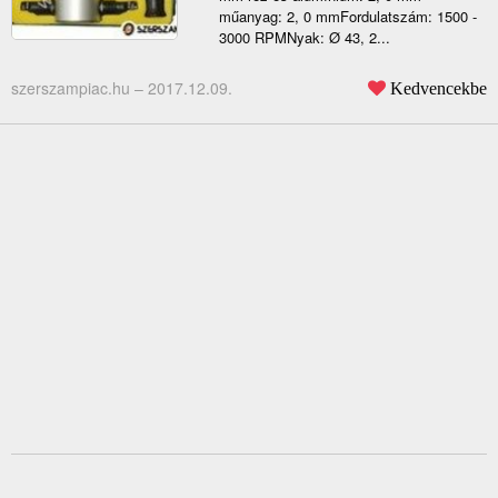
műanyag: 2, 0 mmFordulatszám: 1500 -
3000 RPMNyak: Ø 43, 2...
szerszampiac.hu –
2017.12.09.
Kedvencekbe