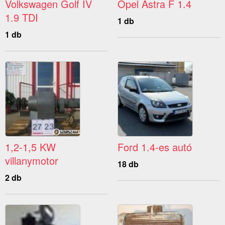
Volkswagen Golf IV
Opel Astra F 1.4
1.9 TDI
1 db
1 db
1,2-1,5 KW
Ford 1.4-es autó
villanymotor
18 db
2 db