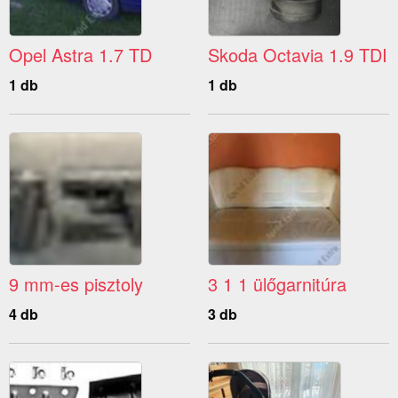
Opel Astra 1.7 TD
Skoda Octavia 1.9 TDI
1 db
1 db
9 mm-es pisztoly
3 1 1 ülőgarnitúra
4 db
3 db