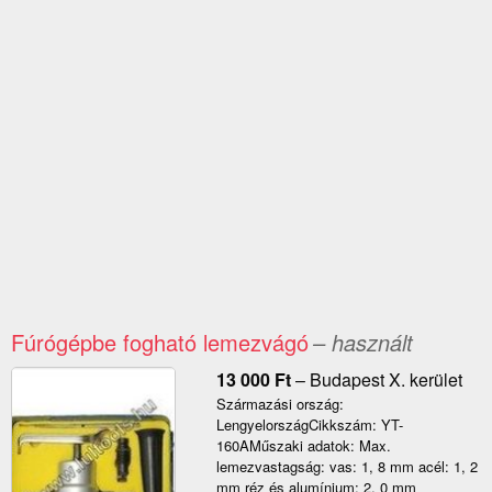
Fúrógépbe fogható lemezvágó
– használt
13 000
Ft
–
Budapest X. kerület
Származási ország:
LengyelországCikkszám: YT-
160AMűszaki adatok: Max.
lemezvastagság: vas: 1, 8 mm acél: 1, 2
mm réz és alumínium: 2, 0 mm