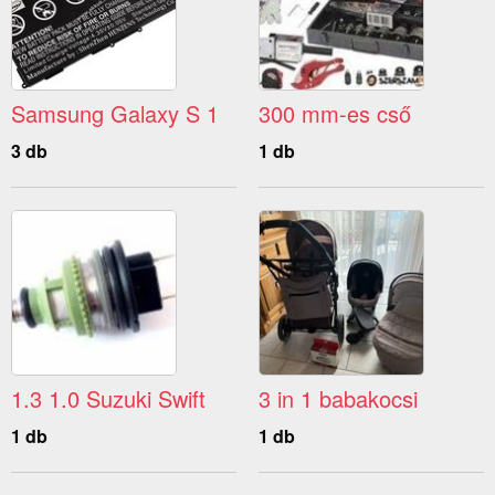
Samsung Galaxy S 1
300 mm-es cső
3 db
1 db
1.3 1.0 Suzuki Swift
3 in 1 babakocsi
1 db
1 db