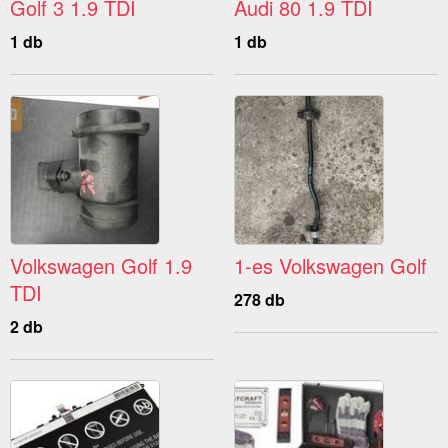
Golf 3 1.9 TDI
Audi 80 1.9 TDI
1 db
1 db
Volkswagen Golf 1.9
1-es Volkswagen Golf
TDI
278 db
2 db