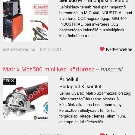
398 000
Ft
–
Budapest X. kerület
LeírásNagy teherbírású ipari hegesztő
berendezés a MIG-400 INDUSTRIAL ipari
inverteres CO2 hegesztőgép. MIG-400
INDUSTRIAL ipari inverteres CO2
hegesztőgép különálló huzaltolójának
köszönhetően a n...
szerszampiac.hu –
2017.12.21.
Kedvencekbe
Matrix Mcs500 mini kézi körfűrész
– használt
Ár nélkül
Budapest X. kerület
Leírás Gyártó: MatrixSzármazási ország:
NémetországCikkszám: Mcs500A
készülék alkalmas hosszában vagy
keresztben elhelyezett tömör fa,
forgácslap, rétegelt lemez, alumínium,
csempe és kő fűrészelés...