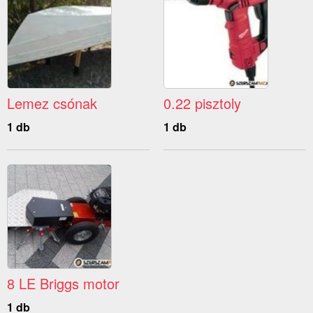
Lemez csónak
0.22 pisztoly
1 db
1 db
8 LE Briggs motor
1 db