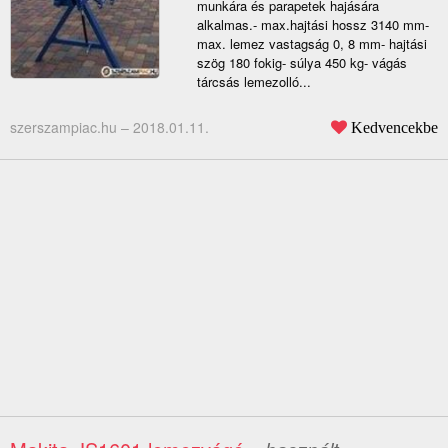
munkára és parapetek hajására
alkalmas.- max.hajtási hossz 3140 mm-
max. lemez vastagság 0, 8 mm- hajtási
szög 180 fokig- súlya 450 kg- vágás
tárcsás lemezolló...
szerszampiac.hu –
2018.01.11.
Kedvencekbe