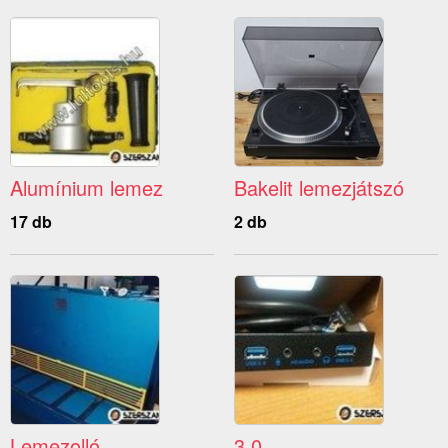
Alumínium lemez
Bakelit lemezjátszó
17 db
2 db
Lemezolló
3.0