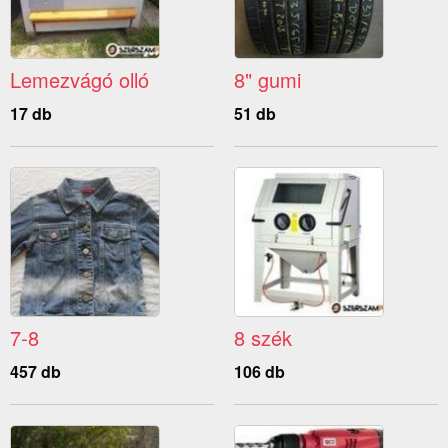
Lemezvágó olló
8" gumi
17 db
51 db
7-8
8 szék
457 db
106 db