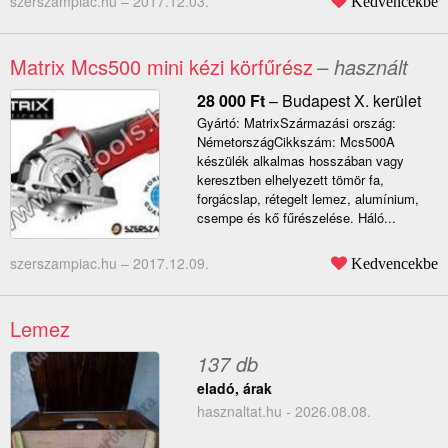
szerszampiac.hu –
2017.12.03.
Kedvencekbe
Matrix Mcs500 mini kézi körfűrész
– használt
28 000
Ft
–
Budapest X. kerület
Gyártó: MatrixSzármazási ország:
NémetországCikkszám: Mcs500A
készülék alkalmas hosszában vagy
keresztben elhelyezett tömör fa,
forgácslap, rétegelt lemez, alumínium,
csempe és kő fűrészelése. Háló...
szerszampiac.hu –
2017.12.09.
Kedvencekbe
Lemez
137 db
eladó, árak
hasznaltat.hu - 2026.08.08.