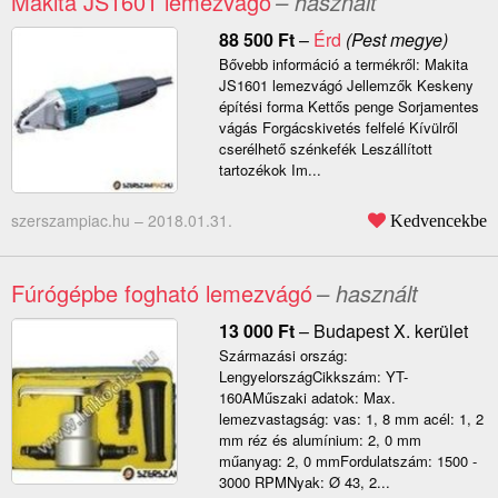
Makita JS1601 lemezvágó
– használt
88 500
Ft
–
Érd
(Pest megye)
Bővebb információ a termékről: Makita
JS1601 lemezvágó Jellemzők Keskeny
építési forma Kettős penge Sorjamentes
vágás Forgácskivetés felfelé Kívülről
cserélhető szénkefék Leszállított
tartozékok Im...
szerszampiac.hu –
2018.01.31.
Kedvencekbe
Fúrógépbe fogható lemezvágó
– használt
13 000
Ft
–
Budapest X. kerület
Származási ország:
LengyelországCikkszám: YT-
160AMűszaki adatok: Max.
lemezvastagság: vas: 1, 8 mm acél: 1, 2
mm réz és alumínium: 2, 0 mm
műanyag: 2, 0 mmFordulatszám: 1500 -
3000 RPMNyak: Ø 43, 2...