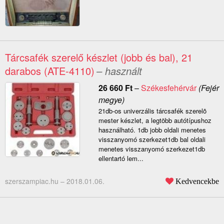
Tárcsafék szerelő készlet (jobb és bal), 21
darabos (ATE-4110)
– használt
26 660
Ft
–
Székesfehérvár
(Fejér
megye)
21db-os univerzális tárcsafék szerelõ
mester készlet, a legtöbb autótípushoz
használható. 1db jobb oldali menetes
visszanyomó szerkezet1db bal oldali
menetes visszanyomó szerkezet1db
ellentartó lem...
szerszampiac.hu –
2018.01.06.
Kedvencekbe