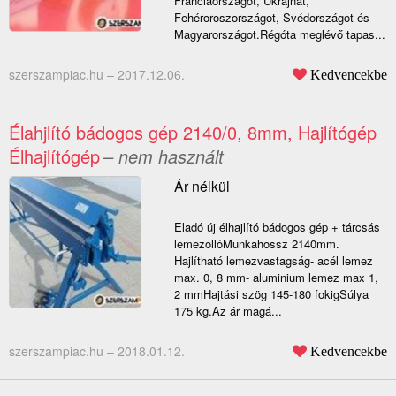
Franciaországot, Ukrajnát,
Fehéroroszországot, Svédországot és
Magyarországot.Régóta meglévő tapas...
szerszampiac.hu –
2017.12.06.
Kedvencekbe
Élahjlító bádogos gép 2140/0, 8mm, Hajlítógép
Élhajlítógép
– nem használt
Ár nélkül
Eladó új élhajlító bádogos gép + tárcsás
lemezollóMunkahossz 2140mm.
Hajlítható lemezvastagság- acél lemez
max. 0, 8 mm- aluminium lemez max 1,
2 mmHajtási szög 145-180 fokigSúlya
175 kg.Az ár magá...
szerszampiac.hu –
2018.01.12.
Kedvencekbe