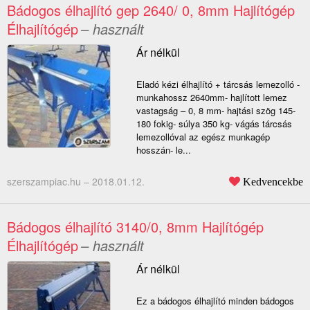
Bádogos élhajlító gep 2640/ 0, 8mm Hajlítógép
Élhajlítógép
– használt
Ár nélkül
Eladó kézi élhajlító + tárcsás lemezolló -
munkahossz 2640mm- hajlított lemez
vastagság – 0, 8 mm- hajtási szög 145-
180 fokig- súlya 350 kg- vágás tárcsás
lemezollóval az egész munkagép
hosszán- le...
szerszampiac.hu –
2018.01.12.
Kedvencekbe
Bádogos élhajlító 3140/0, 8mm Hajlítógép
Élhajlítógép
– használt
Ár nélkül
Ez a bádogos élhajlító minden bádogos