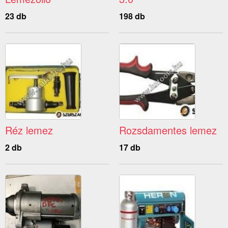
23 db
198 db
Réz lemez
Rozsdamentes lemez
2 db
17 db