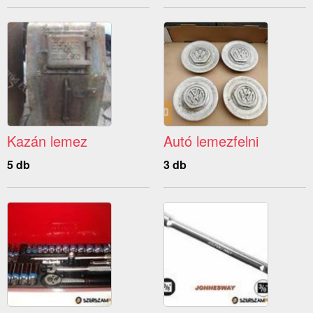
Kazán lemez
Autó lemezfelni
5 db
3 db