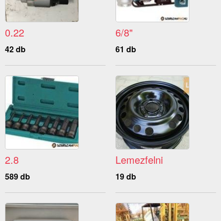
0.22
6/8"
42 db
61 db
2.8
Lemezfelni
589 db
19 db