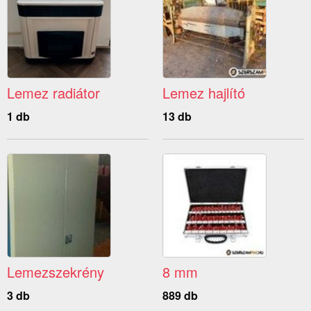
Lemez radiátor
Lemez hajlító
1 db
13 db
Lemezszekrény
8 mm
3 db
889 db