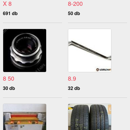
X 8
8-200
691 db
50 db
8 50
8.9
30 db
32 db