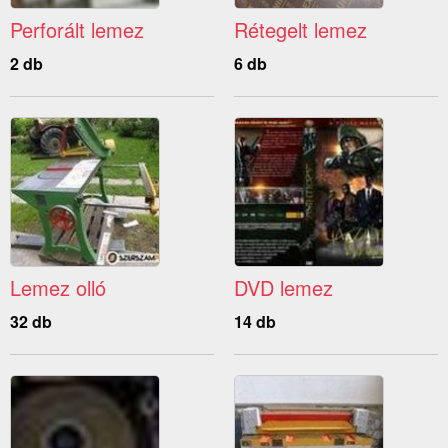
Perforált lemez
Rétegelt lemez
2 db
6 db
Lemez olló
DVD lemez
32 db
14 db