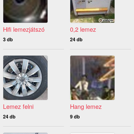
Hifi lemezjátszó
0,2 lemez
3 db
24 db
Lemez felni
Hang lemez
24 db
9 db