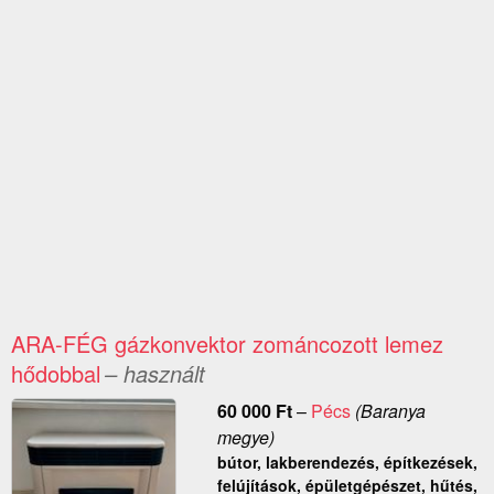
ARA-FÉG gázkonvektor zománcozott lemez
hődobbal
– használt
60 000
Ft
–
Pécs
(Baranya
megye)
bútor, lakberendezés, építkezések,
felújítások, épületgépészet, hűtés,