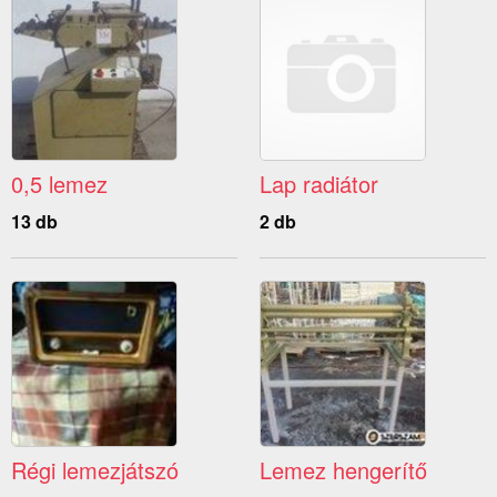
0,5 lemez
Lap radiátor
13 db
2 db
Régi lemezjátszó
Lemez hengerítő