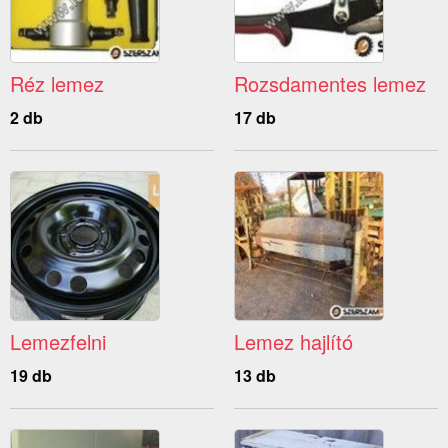
Réz lemez
Rozsdamentes lemez
2 db
17 db
Lemezfelni
Lemez hajlító
19 db
13 db