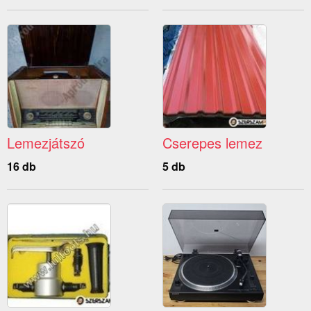
Lemezjátszó
Cserepes lemez
16 db
5 db