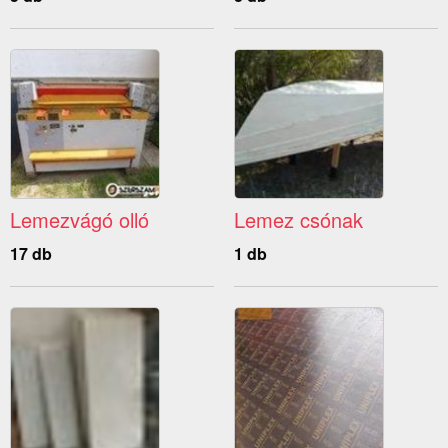
Lemezvágó olló
Lemez csónak
17 db
1 db