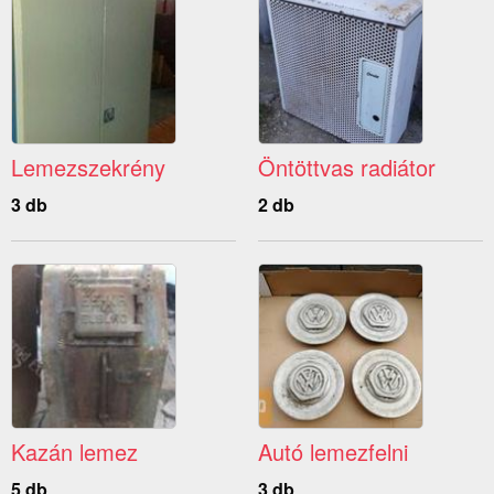
Lemezszekrény
Öntöttvas radiátor
3 db
2 db
Kazán lemez
Autó lemezfelni
5 db
3 db