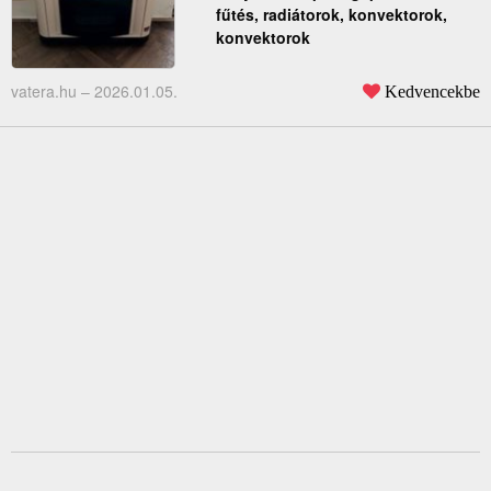
fűtés, radiátorok, konvektorok,
konvektorok
vatera.hu –
2026.01.05.
Kedvencekbe