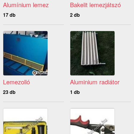
Alumínium lemez
Bakelit lemezjátszó
17 db
2 db
Lemezolló
Aluminium radiátor
23 db
1 db