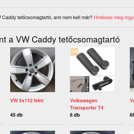
 Caddy tetőcsomagtartó, ami nem kell már?
Hirdesse meg ingy
nt a VW Caddy tetőcsomagtartó
VW 5x112 felni
Volkswagen
V
Transporter T4
45 db
6 db
6