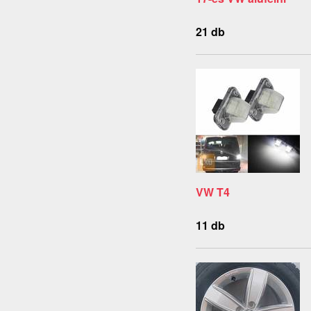
21 db
VW T4
11 db