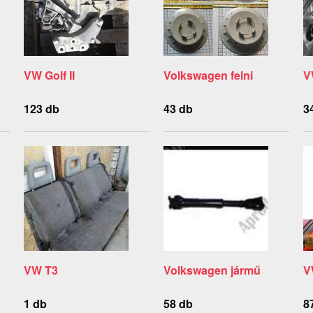
VW Golf II
Volkswagen felni
V
123 db
43 db
3
VW T3
Volkswagen jármű
V
1 db
58 db
8