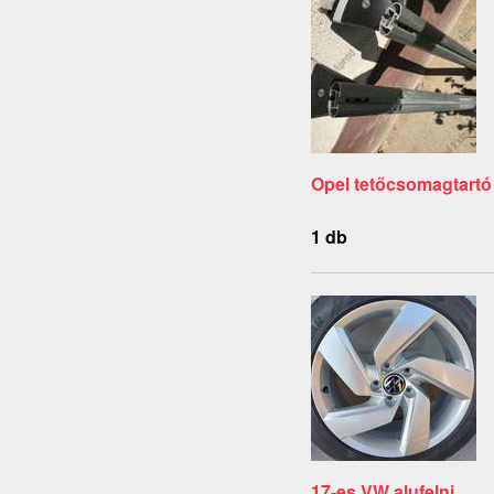
Opel tetőcsomagtartó
1 db
17-es VW alufelni