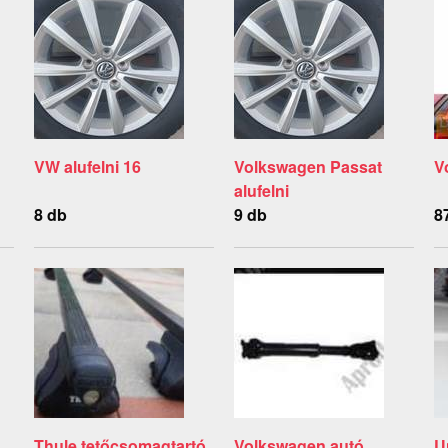
VW alufelni 16
Volkswagen Passat
V
alufelni
8 db
9 db
8
Thule tetőcsomagtartó
Volkswagen autó
U