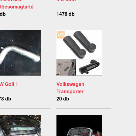
etőcsomagtartó
 db
1478 db
W Golf 1
Volkswagen
Transporter
78 db
20 db