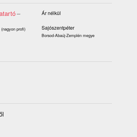
atartó
–
Ár nélkül
Sajószentpéter
 (nagyon profi)
Borsod-Abaúj-Zemplén megye
ől