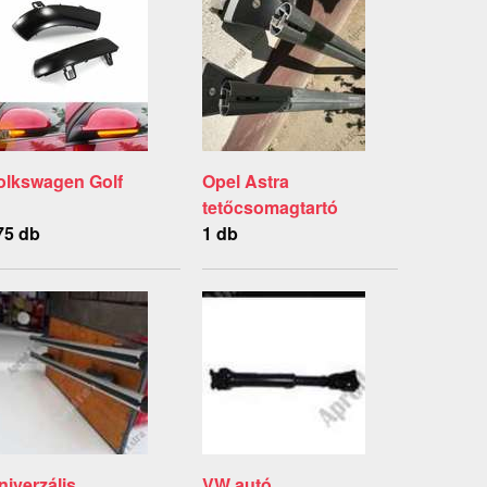
olkswagen Golf
Opel Astra
tetőcsomagtartó
75 db
1 db
niverzális
VW autó