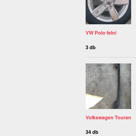
VW Polo felni
3 db
Volkswagen Touran
34 db