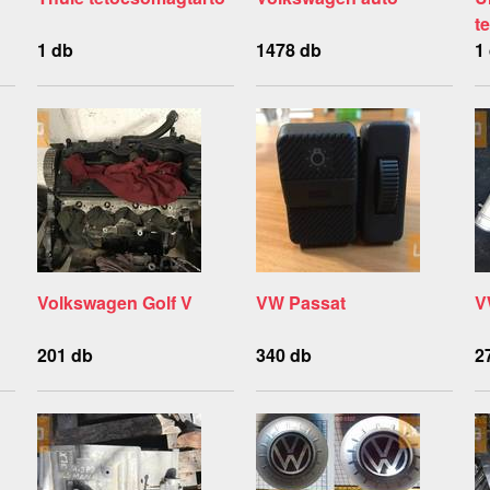
t
1 db
1478 db
1
Volkswagen Golf V
VW Passat
V
201 db
340 db
2