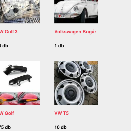
W Golf 3
Volkswagen Bogár
4 db
1 db
W Golf
VW T5
75 db
10 db