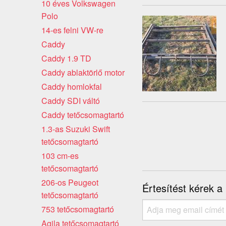
10 éves Volkswagen
Polo
14-es felni VW-re
Caddy
Caddy 1.9 TD
Caddy ablaktörlő motor
Caddy homlokfal
Caddy SDI váltó
Caddy tetőcsomagtartó
1.3-as Suzuki Swift
tetőcsomagtartó
103 cm-es
tetőcsomagtartó
206-os Peugeot
Értesítést kérek a
tetőcsomagtartó
753 tetőcsomagtartó
Agila tetőcsomagtartó