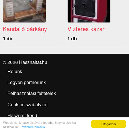
Kandalló párkány
Vízteres kazán
1 db
1 db
© 2026 Használtat.hu
Rólunk
Legyen partnerünk
Felhasználási feltételek
Cookies szabályzat
Használt trend
Weboldalunk használatával elfogadja, hogy cookie-kat
Elfogadom
Hirdetésfeladás
használunk.
További információ