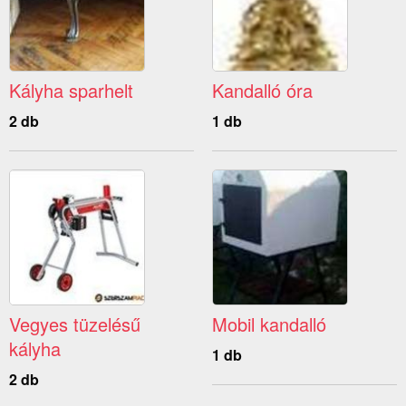
Kályha sparhelt
Kandalló óra
2 db
1 db
Vegyes tüzelésű
Mobil kandalló
kályha
1 db
2 db