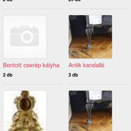
Bontott cserép kályha
Antik kandalló
2 db
3 db