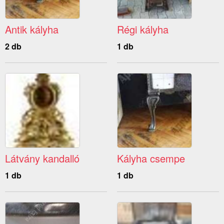
Antik kályha
Régi kályha
2 db
1 db
Látvány kandalló
Kályha csempe
1 db
1 db