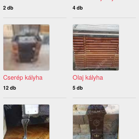
2 db
4 db
Cserép kályha
Olaj kályha
12 db
5 db