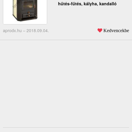
hűtés-fűtés, kályha, kandalló
aprodx.hu –
2018.09.04.
Kedvencekbe