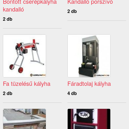
Bontott cserépkályha
Kandalló porszívó
kandalló
2 db
2 db
Fa tüzelésű kályha
Fáradtolaj kályha
2 db
4 db