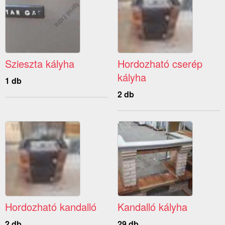
Szieszta kályha
Hordozható cserép
kályha
1 db
2 db
Hordozható kandalló
Kandalló kályha
2 db
29 db