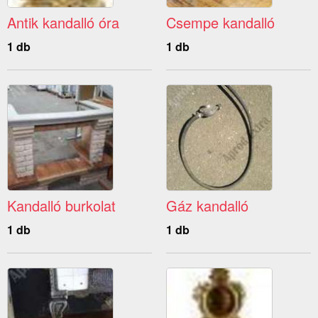
Antik kandalló óra
Csempe kandalló
1 db
1 db
Kandalló burkolat
Gáz kandalló
1 db
1 db