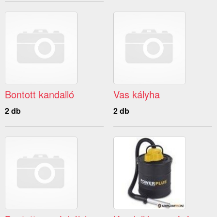
Bontott kandalló
Vas kályha
2 db
2 db