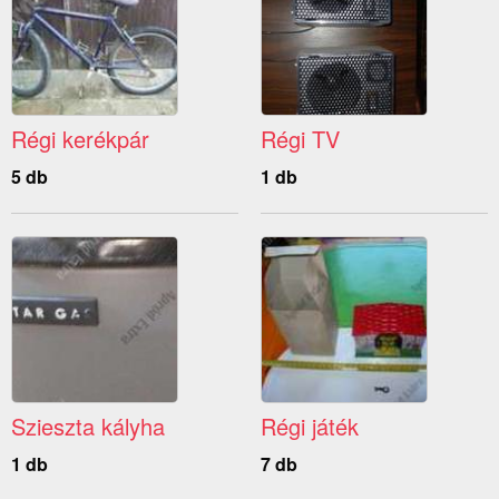
Régi kerékpár
Régi TV
5 db
1 db
Szieszta kályha
Régi játék
1 db
7 db