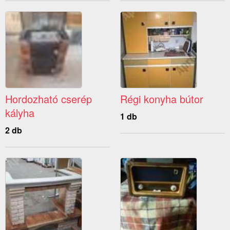
Hordozható cserép
Régi konyha bútor
kályha
1 db
2 db