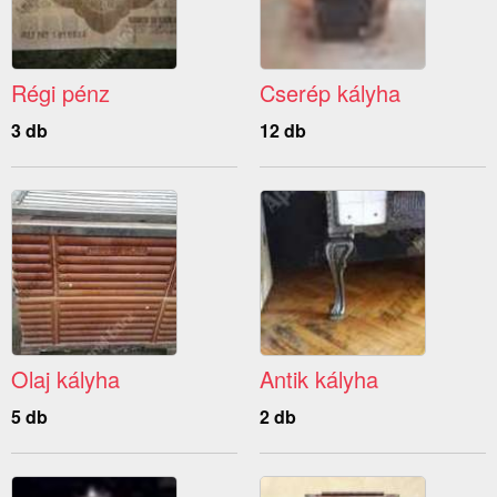
Régi pénz
Cserép kályha
3 db
12 db
Olaj kályha
Antik kályha
5 db
2 db