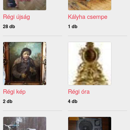
Régi újság
Kályha csempe
28 db
1 db
Régi kép
Régi óra
2 db
4 db