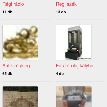
Régi rádió
Régi szék
11 db
13 db
Antik régiség
Fáradt olaj kályha
65 db
4 db