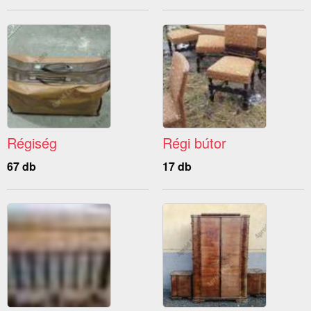
Régiség
Régi bútor
67 db
17 db