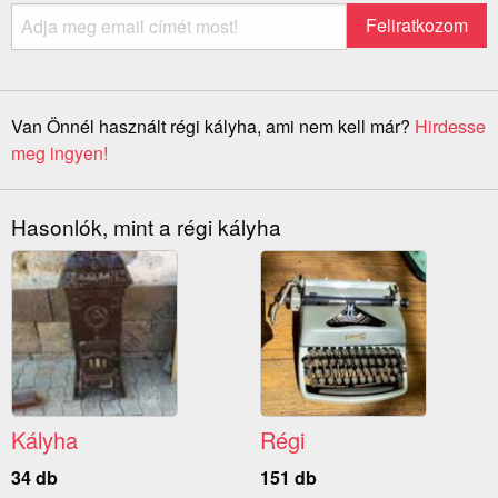
Van Önnél használt régi kályha, ami nem kell már?
Hirdesse
meg ingyen!
Hasonlók, mint a régi kályha
Kályha
Régi
34 db
151 db