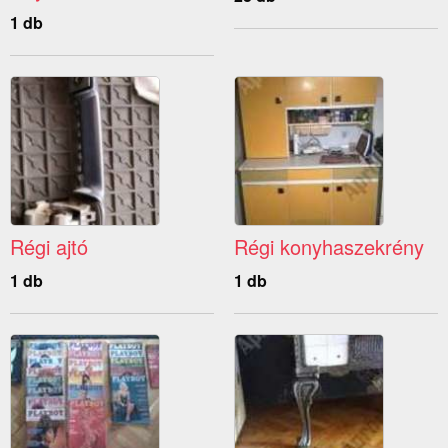
1 db
Régi ajtó
Régi konyhaszekrény
1 db
1 db