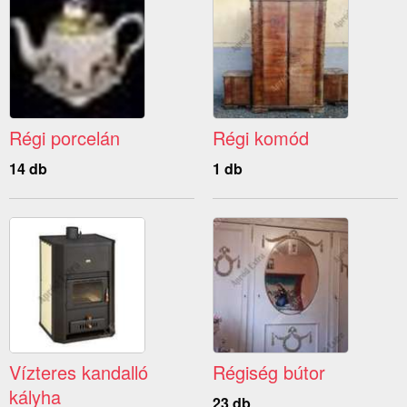
Régi porcelán
Régi komód
14 db
1 db
Vízteres kandalló
Régiség bútor
kályha
23 db