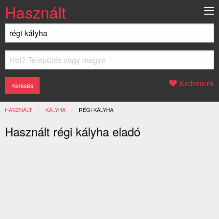
Használt
Kedvencek
HASZNÁLT
KÁLYHA
JELENLEGI:
RÉGI KÁLYHA
Használt régi kályha eladó