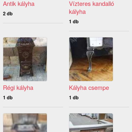
Antik kályha
Vízteres kandalló
kályha
2 db
1 db
Régi kályha
Kályha csempe
1 db
1 db