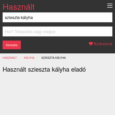
Használt
Kedvencek
HASZNÁLT
KÁLYHA
JELENLEGI:
SZIESZTA KÁLYHA
Használt szieszta kályha eladó