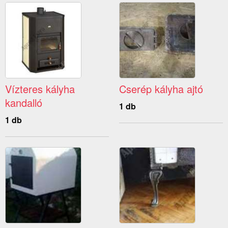
Vízteres kályha
Cserép kályha ajtó
kandalló
1 db
1 db