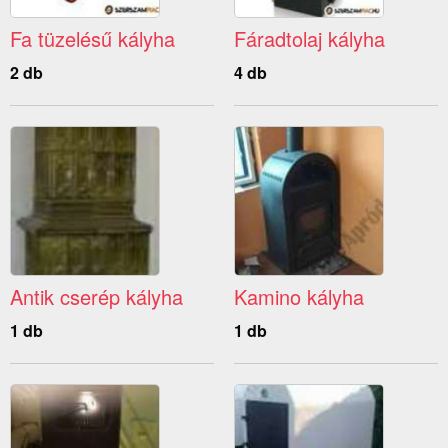
Fa tüzelésű kályha
Fáradtolaj kályha
2 db
4 db
Antik cserép kályha
Kamino kályha
1 db
1 db