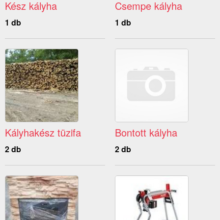
Kész kályha
Csempe kályha
1 db
1 db
Kályhakész tüzifa
Bontott kályha
2 db
2 db