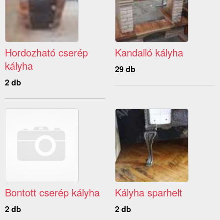
Hordozható cserép
Kandalló kályha
kályha
29 db
2 db
Bontott cserép kályha
Kályha sparhelt
2 db
2 db