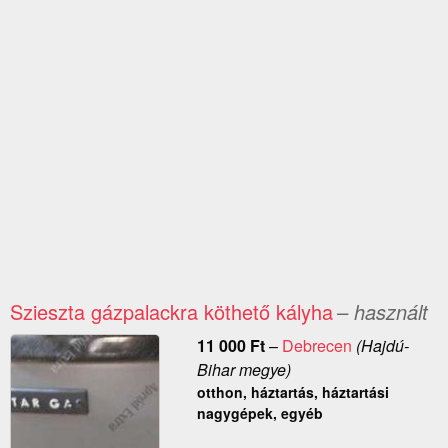
Szieszta gázpalackra köthető kályha
– használt
11 000
Ft
–
Debrecen
(Hajdú-
Bihar megye)
otthon, háztartás, háztartási
nagygépek, egyéb