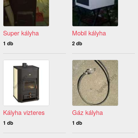
Super kályha
Mobil kályha
1 db
2 db
Kályha vizteres
Gáz kályha
1 db
1 db