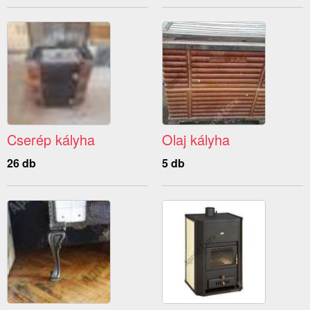
Cserép kályha
Olaj kályha
26 db
5 db