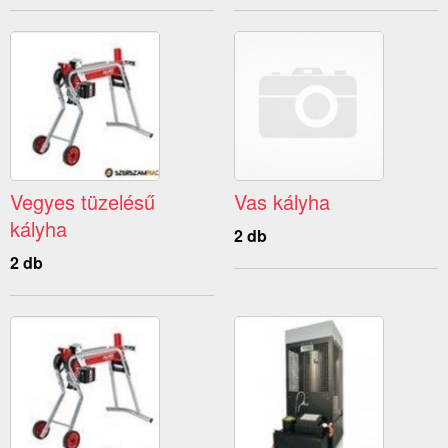
Vegyes tüzelésű
Vas kályha
kályha
2 db
2 db