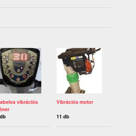
labelos vibrációs
Vibrációs motor
réner
 db
11 db