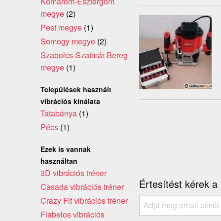
Komárom-Esztergom
megye
(2)
Pest megye
(1)
Somogy megye
(2)
Szabolcs-Szatmár-Bereg
megye
(1)
Települések használt
vibrációs kínálata
Tatabánya
(1)
Pécs
(1)
Ezek is vannak
használtan
3D vibrációs tréner
Értesítést kérek a
Casada vibrációs tréner
Crazy Fit vibrációs tréner
Flabelos vibrációs