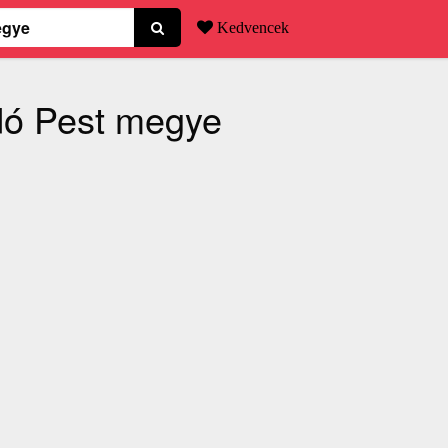
Kedvencek
adó Pest megye