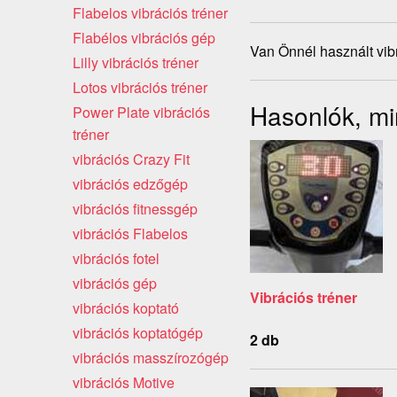
Flabelos vibrációs tréner
Flabélos vibrációs gép
Van Önnél használt vib
Lilly vibrációs tréner
Lotos vibrációs tréner
Hasonlók, min
Power Plate vibrációs
tréner
vibrációs Crazy Fit
vibrációs edzőgép
vibrációs fitnessgép
vibrációs Flabelos
vibrációs fotel
vibrációs gép
Vibrációs tréner
vibrációs koptató
vibrációs koptatógép
2 db
vibrációs masszírozógép
vibrációs Motive