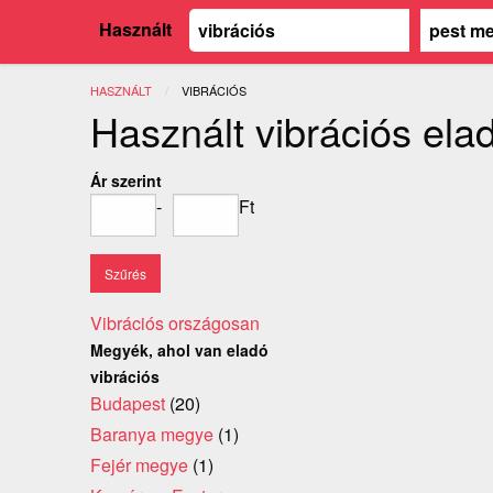
Használt
HASZNÁLT
JELENLEGI:
VIBRÁCIÓS
Használt vibrációs el
Ár szerint
-
Ft
Vibrációs országosan
Megyék, ahol van eladó
vibrációs
Budapest
(20)
Baranya megye
(1)
Fejér megye
(1)