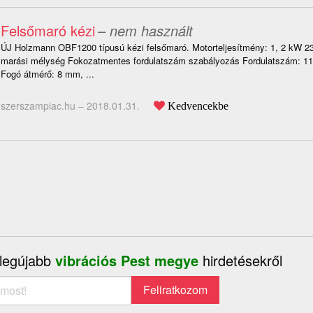
Felsőmaró kézi
– nem használt
ÚJ Holzmann OBF1200 típusú kézi felsőmaró. Motorteljesítmény: 1, 2 kW 23
marási mélység Fokozatmentes fordulatszám szabályozás Fordulatszám: 11
Fogó átmérő: 8 mm, ...
szerszampiac.hu –
2018.01.31.
Kedvencekbe
 legújabb
vibrációs Pest megye
hirdetésekről