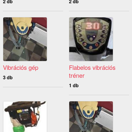
2 db
2 db
Vibrációs gép
Flabelos vibrációs
tréner
3 db
1 db