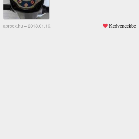
aprodx.hu –
2018.01.16.
Kedvencekbe