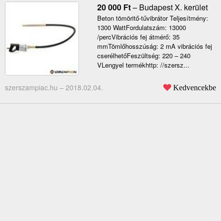
20 000
Ft
–
Budapest X. kerület
Beton tömöritő-tűvibrátor Teljesítmény:
1300 WattFordulatszám: 13000
/percVibrációs fej átmérő: 35
mmTömlőhosszúság: 2 mA vibrációs fej
cserélhetőFeszültség: 220 – 240
VLengyel termékhttp: //szersz...
szerszampiac.hu –
2018.02.04.
Kedvencekbe