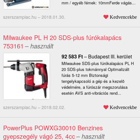
mm / egyéb fémek: 10mmFerde vágás...
szerszampiac.hu –
2018.01.30.
Kedvencekbe
Milwaukee PL H 20 SDS-plus fúrókalapács
753161
– használt
92 583
Ft
–
Budapest III. kerület
Milwaukee SDS-plus fúrókalapács PL H
20 SDS-plus tokmánnyal Optimalizált
fúrás 5-12 mm Biztonsági
tengelykapcsoló a gép és a kezelõ
védelmére, a fúrószár megszorulása
esetén AVS anti-vibrációs rend...
szerszampiac.hu –
2018.02.02.
Kedvencekbe
PowerPlus POWXG30010 Benzines
gyepszegély vágó 25, 4cc
– használt