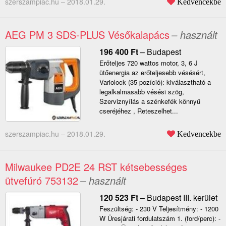
szerszampiac.hu –
2018.01.29.
Kedvencekbe
AEG PM 3 SDS-PLUS Vésőkalapács
– használt
196 400
Ft
–
Budapest
Erőteljes 720 wattos motor, 3, 6 J
ütőenergia az erőteljesebb vésésért,
Variolock (35 pozíció): kiválasztható a
legalkalmasabb vésési szög,
Szerviznyílás a szénkefék könnyű
cseréjéhez , Reteszelhet...
szerszampiac.hu –
2018.01.29.
Kedvencekbe
Milwaukee PD2E 24 RST kétsebességes
ütvefúró 753132
– használt
120 523
Ft
–
Budapest III. kerület
Feszültség: - 230 V Teljesítmény: - 1200
W Üresjárati fordulatszám 1. (ford/perc): -