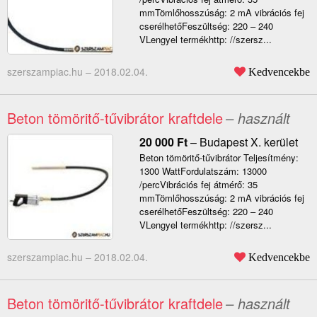
mmTömlőhosszúság: 2 mA vibrációs fej
cserélhetőFeszültség: 220 – 240
VLengyel termékhttp: //szersz...
szerszampiac.hu –
2018.02.04.
Kedvencekbe
Beton tömöritő-tűvibrátor kraftdele
– használt
20 000
Ft
–
Budapest X. kerület
Beton tömöritő-tűvibrátor Teljesítmény:
1300 WattFordulatszám: 13000
/percVibrációs fej átmérő: 35
mmTömlőhosszúság: 2 mA vibrációs fej
cserélhetőFeszültség: 220 – 240
VLengyel termékhttp: //szersz...
szerszampiac.hu –
2018.02.04.
Kedvencekbe
Beton tömöritő-tűvibrátor kraftdele
– használt