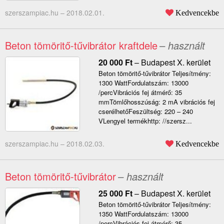
szerszampiac.hu –
2018.02.01.
Kedvencekbe
Beton tömöritő-tűvibrátor kraftdele
– használt
20 000
Ft
–
Budapest X. kerület
Beton tömöritő-tűvibrátor Teljesítmény:
1300 WattFordulatszám: 13000
/percVibrációs fej átmérő: 35
mmTömlőhosszúság: 2 mA vibrációs fej
cserélhetőFeszültség: 220 – 240
VLengyel termékhttp: //szersz...
szerszampiac.hu –
2018.02.03.
Kedvencekbe
Beton tömöritő-tűvibrátor
– használt
25 000
Ft
–
Budapest X. kerület
Beton tömöritő-tűvibrátor Teljesítmény:
1350 WattFordulatszám: 13000
/percVibrációs fej átmérő: 35