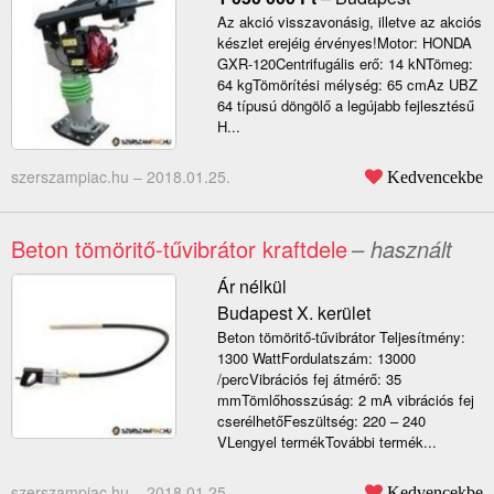
Az akció visszavonásig, illetve az akciós
készlet erejéig érvényes!Motor: HONDA
GXR-120Centrifugális erő: 14 kNTömeg:
64 kgTömörítési mélység: 65 cmAz UBZ
64 típusú döngölő a legújabb fejlesztésű
H...
szerszampiac.hu –
2018.01.25.
Kedvencekbe
Beton tömöritő-tűvibrátor kraftdele
– használt
Ár nélkül
Budapest X. kerület
Beton tömöritő-tűvibrátor Teljesítmény:
1300 WattFordulatszám: 13000
/percVibrációs fej átmérő: 35
mmTömlőhosszúság: 2 mA vibrációs fej
cserélhetőFeszültség: 220 – 240
VLengyel termékTovábbi termék...
szerszampiac.hu –
2018.01.25.
Kedvencekbe