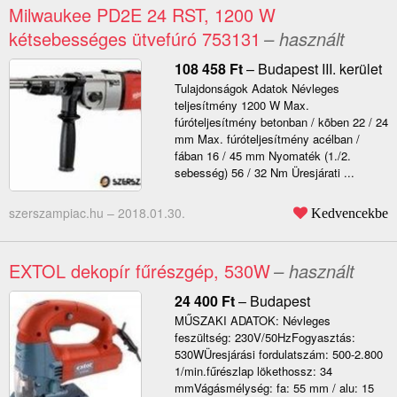
Milwaukee PD2E 24 RST, 1200 W
kétsebességes ütvefúró 753131
– használt
108 458
Ft
–
Budapest III. kerület
Tulajdonságok Adatok Névleges
teljesítmény 1200 W Max.
fúróteljesítmény betonban / kõben 22 / 24
mm Max. fúróteljesítmény acélban /
fában 16 / 45 mm Nyomaték (1./2.
sebesség) 56 / 32 Nm Üresjárati ...
szerszampiac.hu –
2018.01.30.
Kedvencekbe
EXTOL dekopír fűrészgép, 530W
– használt
24 400
Ft
–
Budapest
MŰSZAKI ADATOK: Névleges
feszültség: 230V/50HzFogyasztás:
530WÜresjárási fordulatszám: 500-2.800
1/min.fűrészlap lökethossz: 34
mmVágásmélység: fa: 55 mm / alu: 15