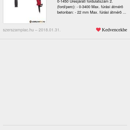
0-1450 Üresjárati fordulatszám 2.
(ford/perc): - 0-3400 Max. fúrási átmérõ
betonban: - 22 mm Max. fúrási átmérõ ...
szerszampiac.hu –
2018.01.31.
Kedvencekbe