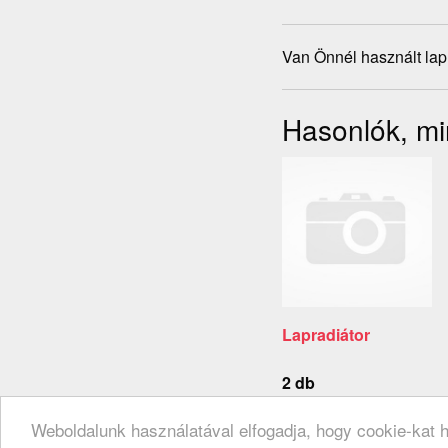
Van Önnél használt lap
Hasonlók, mi
Lapradiátor
2 db
Weboldalunk használatával elfogadja, hogy cookie-kat