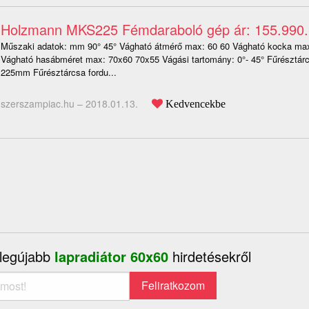
Holzmann MKS225 Fémdaraboló gép ár: 155.990.
Műszaki adatok: mm 90° 45° Vágható átmérő max: 60 60 Vágható kocka ma
Vágható hasábméret max: 70x60 70x55 Vágási tartomány: 0°- 45° Fűrésztár
225mm Fűrésztárcsa fordu...
szerszampiac.hu –
2018.01.13.
Kedvencekbe
 legújabb
lapradiátor 60x60
hirdetésekről