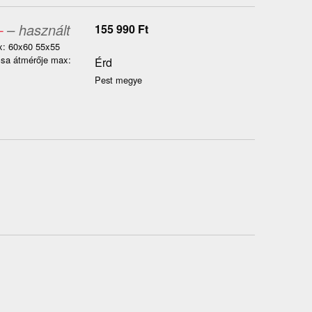
-
– használt
155 990
Ft
x: 60x60 55x55
csa átmérője max:
Érd
Pest megye