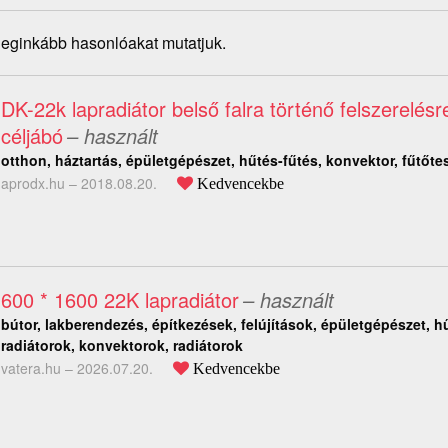
 leginkább hasonlóakat mutatjuk.
DK-22k lapradiátor belső falra történő felszerelés
céljábó
– használt
otthon, háztartás, épületgépészet, hűtés-fűtés, konvektor, fűtőte
aprodx.hu –
2018.08.20.
Kedvencekbe
600 * 1600 22K lapradiátor
– használt
bútor, lakberendezés, építkezések, felújítások, épületgépészet, hű
radiátorok, konvektorok, radiátorok
vatera.hu –
2026.07.20.
Kedvencekbe