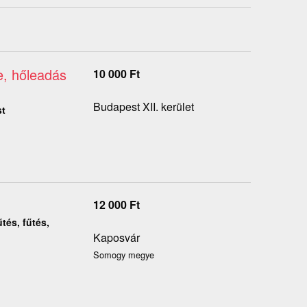
re, hőleadás
10 000
Ft
Budapest XII. kerület
st
12 000
Ft
tés, fűtés,
Kaposvár
Somogy megye