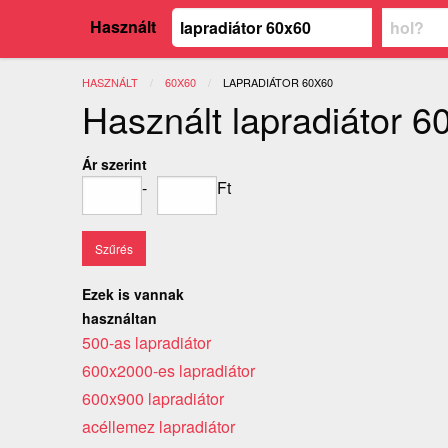
Használt
HASZNÁLT
60X60
JELENLEGI:
LAPRADIÁTOR 60X60
Használt lapradiátor 6
Ár szerint
-
Ft
Ezek is vannak
használtan
500-as lapradiátor
600x2000-es lapradiátor
600x900 lapradiátor
acéllemez lapradiátor