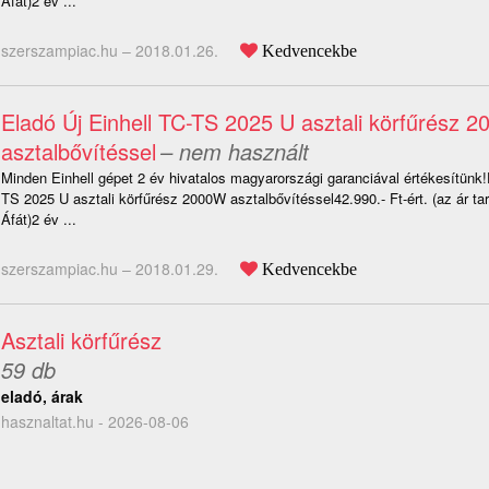
Áfát)2 év ...
szerszampiac.hu –
2018.01.26.
Kedvencekbe
Eladó Új Einhell TC-TS 2025 U asztali körfűrész 
asztalbővítéssel
– nem használt
Minden Einhell gépet 2 év hivatalos magyarországi garanciával értékesítünk!
TS 2025 U asztali körfűrész 2000W asztalbővítéssel42.990.- Ft-ért. (az ár t
Áfát)2 év ...
szerszampiac.hu –
2018.01.29.
Kedvencekbe
Asztali körfűrész
59 db
eladó, árak
hasznaltat.hu - 2026-08-06