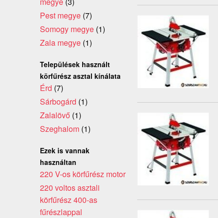
megye
(3)
Pest megye
(7)
Somogy megye
(1)
Zala megye
(1)
Települések használt
körfűrész asztal kínálata
Érd
(7)
Sárbogárd
(1)
Zalalövő
(1)
Szeghalom
(1)
Ezek is vannak
használtan
220 V-os körfűrész motor
220 voltos asztali
körfűrész 400-as
fűrészlappal