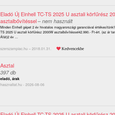
Eladó Új Einhell TC-TS 2025 U asztali körfűrész 
asztalbővítéssel
– nem használt
Minden Einhell gépet 2 év hivatalos magyarországi garanciával értékesítünk!
TS 2025 U asztali körfűrész 2000W asztalbővítéssel42.990.- Ft-ért. (az ár t
Áfát)2 év ...
szerszampiac.hu –
2018.01.31.
Kedvencekbe
Asztal
397 db
eladó, árak
hasznaltat.hu - 2026-08-06
Eladó Új Einhell TC-TS 2025 U asztali körfűrész 