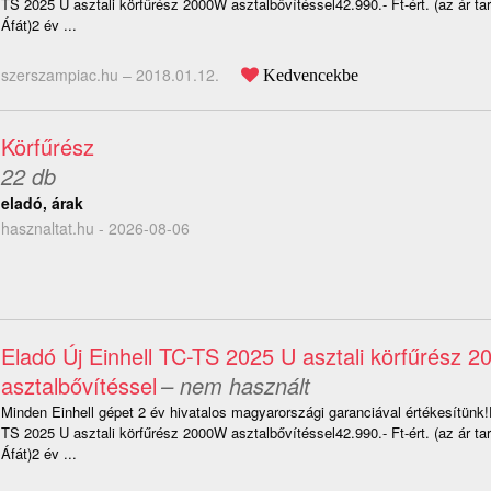
TS 2025 U asztali körfűrész 2000W asztalbővítéssel42.990.- Ft-ért. (az ár t
Áfát)2 év ...
szerszampiac.hu –
2018.01.12.
Kedvencekbe
Körfűrész
22 db
eladó, árak
hasznaltat.hu - 2026-08-06
Eladó Új Einhell TC-TS 2025 U asztali körfűrész 
asztalbővítéssel
– nem használt
Minden Einhell gépet 2 év hivatalos magyarországi garanciával értékesítünk!
TS 2025 U asztali körfűrész 2000W asztalbővítéssel42.990.- Ft-ért. (az ár t
Áfát)2 év ...