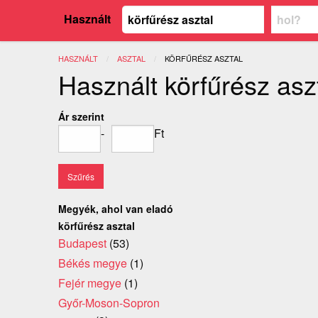
Használt
HASZNÁLT
ASZTAL
JELENLEGI:
KÖRFŰRÉSZ ASZTAL
Használt körfűrész asz
Ár szerint
-
Ft
Megyék, ahol van eladó
körfűrész asztal
Budapest
(53)
Békés megye
(1)
Fejér megye
(1)
Győr-Moson-Sopron