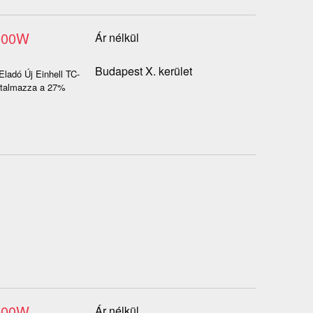
2000W
Ár nélkül
Budapest X. kerület
Eladó Új Einhell TC-
artalmazza a 27%
2000W
Ár nélkül