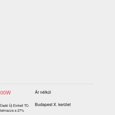
2000W
Ár nélkül
Budapest X. kerület
Eladó Új Einhell TC-
artalmazza a 27%