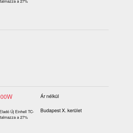
artalmazza a 27%
2000W
Ár nélkül
Budapest X. kerület
Eladó Új Einhell TC-
artalmazza a 27%