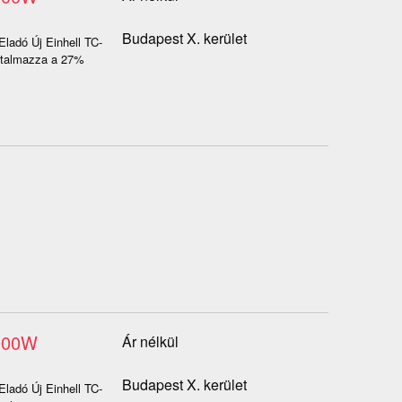
Budapest X. kerület
Eladó Új Einhell TC-
artalmazza a 27%
2000W
Ár nélkül
Budapest X. kerület
Eladó Új Einhell TC-