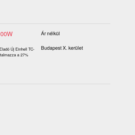
2000W
Ár nélkül
Budapest X. kerület
Eladó Új Einhell TC-
artalmazza a 27%