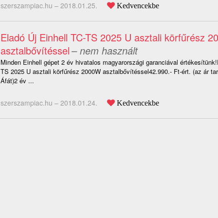
szerszampiac.hu –
2018.01.25.
Kedvencekbe
Eladó Új Einhell TC-TS 2025 U asztali körfűrész 
asztalbővítéssel
– nem használt
Minden Einhell gépet 2 év hivatalos magyarországi garanciával értékesítünk!
TS 2025 U asztali körfűrész 2000W asztalbővítéssel42.990.- Ft-ért. (az ár t
Áfát)2 év ...
szerszampiac.hu –
2018.01.24.
Kedvencekbe