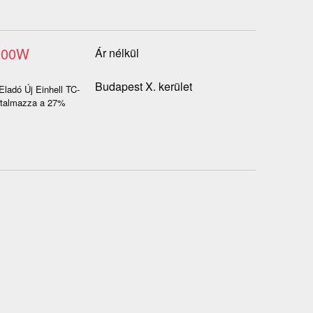
2000W
Ár nélkül
Budapest X. kerület
Eladó Új Einhell TC-
artalmazza a 27%