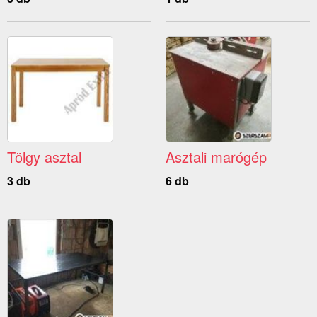
Tölgy asztal
Asztali marógép
3 db
6 db