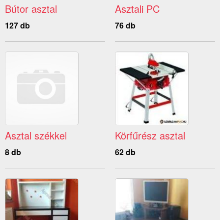
Bútor asztal
Asztali PC
127 db
76 db
Asztal székkel
Körfűrész asztal
8 db
62 db