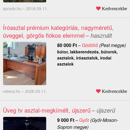
aprodx.hu –
2018.09.11.
Kedvencekbe
Íróasztal prémium kategóriás, nagyméretű,
üveggel, görgős fiókos elemmel
– használt
80 000
Ft
–
Gödöllő
(Pest megye)
bútor, lakberendezés, bútorok,
asztalok, íróasztalok, irodai
asztalok
vatera.hu –
2026.03.11.
Kedvencekbe
Üveg tv asztal-megkímélt, újszerű
– újszerű
9 000
Ft
–
Győr
(Győr-Moson-
Sopron megye)