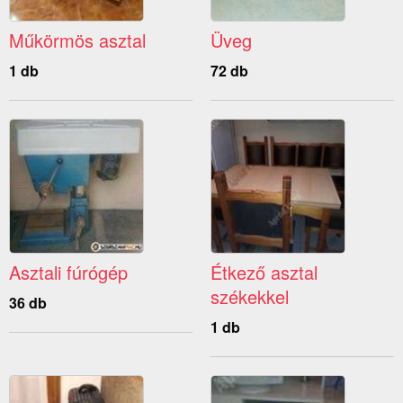
Műkörmös asztal
Üveg
1 db
72 db
Asztali fúrógép
Étkező asztal
székekkel
36 db
1 db