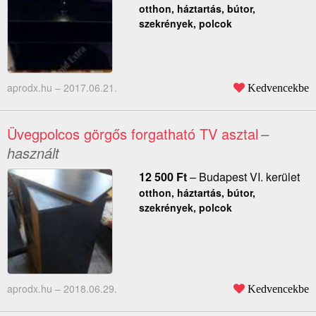
otthon, háztartás, bútor,
szekrények, polcok
aprodx.hu –
2017.06.21.
Kedvencekbe
Üvegpolcos görgős forgatható TV asztal
–
használt
12 500
Ft
–
Budapest VI. kerület
otthon, háztartás, bútor,
szekrények, polcok
aprodx.hu –
2018.06.29.
Kedvencekbe