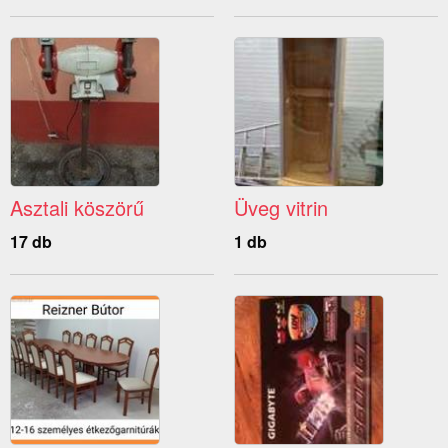
Asztali köszörű
Üveg vitrin
17 db
1 db