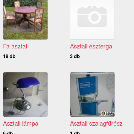
Fa asztal
Asztali eszterga
18 db
3 db
Asztali lámpa
Asztali szalagfűrész
6 db
1 db