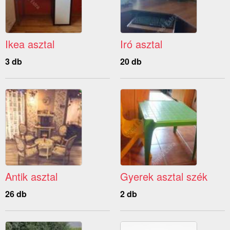
Ikea asztal
Iró asztal
3 db
20 db
Antik asztal
Gyerek asztal szék
26 db
2 db