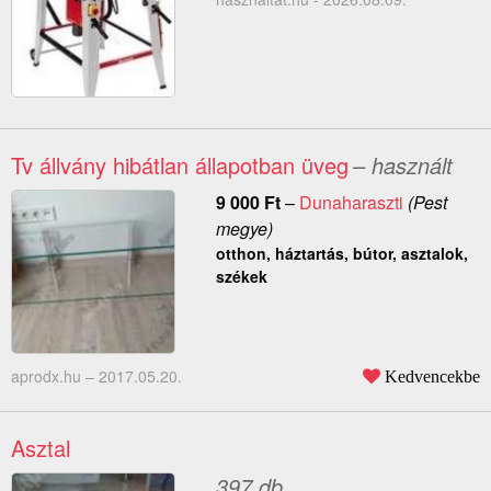
Tv állvány hibátlan állapotban üveg
– használt
9 000
Ft
–
Dunaharaszti
(Pest
megye)
otthon, háztartás, bútor, asztalok,
székek
aprodx.hu –
2017.05.20.
Kedvencekbe
Asztal
397 db