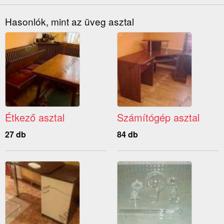
Hasonlók, mint az üveg asztal
Étkező asztal
Számítógép asztal
27 db
84 db