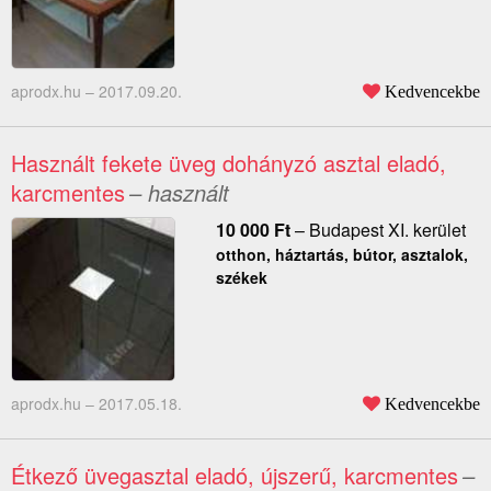
aprodx.hu –
2017.09.20.
Kedvencekbe
Használt fekete üveg dohányzó asztal eladó,
karcmentes
– használt
10 000
Ft
–
Budapest XI. kerület
otthon, háztartás, bútor, asztalok,
székek
aprodx.hu –
2017.05.18.
Kedvencekbe
Étkező üvegasztal eladó, újszerű, karcmentes
–