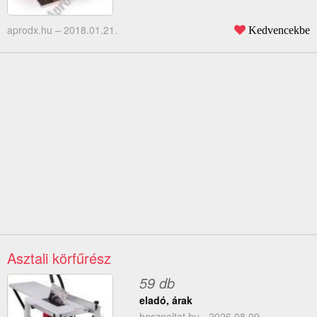
aprodx.hu –
2018.01.21.
Kedvencekbe
Asztali körfűrész
59 db
eladó, árak
hasznaltat.hu - 2026.08.09.