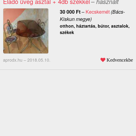
Eladó üveg asztal + 4db székkel
– használt
30 000
Ft
–
Kecskemét
(Bács-
Kiskun megye)
otthon, háztartás, bútor, asztalok,
székek
aprodx.hu –
2018.05.10.
Kedvencekbe