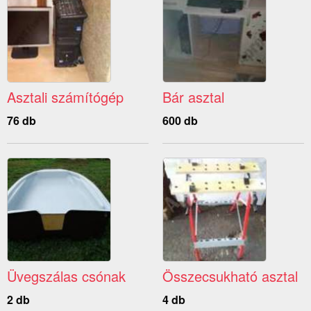
Asztali számítógép
Bár asztal
76 db
600 db
Üvegszálas csónak
Összecsukható asztal
2 db
4 db