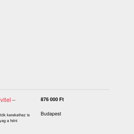
itel
–
876 000
Ft
Budapest
tók kerekeihez is
ag a felni