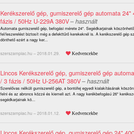
Kerékszerelő gép, gumiszerelő gép automata 24" 
fázis / 50Hz U-229A 380V
– használt
Automata gumiszerelő gép, befogási mérete 24". Segédkarjainak köszönhető
fel/leszerelést biztosít még a defekttűrő kerekeknél is. A kerékszerelő gép s
dönthető ezért a nagy ker...
szerszampiac.hu –
2018.01.29.
Kedvencekbe
Lincos Kerékszerelő gép, gumiszerelő gép automa
/ 3 fázis / 50Hz U-256AT 380V
– használt
Szerelővas nélküli gumiszerelő gép, a bontófej egyedi kialakításának köszö
felni és az abroncs közzé és kiemeli azt. A nagy kerékbefogású 26" keréksz
segédkarjainak kö...
szerszampiac.hu –
2018.01.12.
Kedvencekbe
Lincos Kerékszerelő gép, gumiszerelő gép 24" 400V