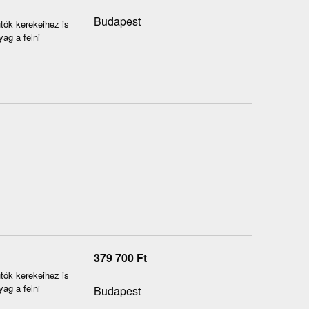
Budapest
tók kerekeihez is
ag a felni
379 700
Ft
tók kerekeihez is
ag a felni
Budapest