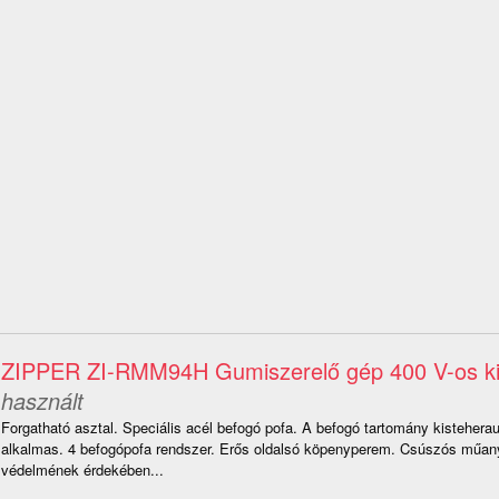
ZIPPER ZI-RMM94H Gumiszerelő gép 400 V-os kiv
használt
Forgatható asztal. Speciális acél befogó pofa. A befogó tartomány kisteherau
alkalmas. 4 befogópofa rendszer. Erős oldalsó köpenyperem. Csúszós műany
védelmének érdekében...