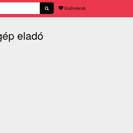
Kedvencek
gép eladó