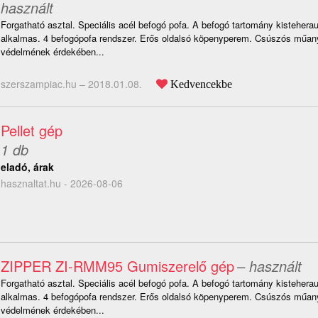
használt
Forgatható asztal. Speciális acél befogó pofa. A befogó tartomány kisteherau
alkalmas. 4 befogópofa rendszer. Erős oldalsó köpenyperem. Csúszós műany
védelmének érdekében...
szerszampiac.hu –
2018.01.08.
Kedvencekbe
Pellet gép
1 db
eladó, árak
hasznaltat.hu - 2026-08-06
ZIPPER ZI-RMM95 Gumiszerelő gép
– használt
Forgatható asztal. Speciális acél befogó pofa. A befogó tartomány kisteherau
alkalmas. 4 befogópofa rendszer. Erős oldalsó köpenyperem. Csúszós műany
védelmének érdekében...