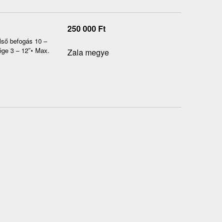
250 000
Ft
lső befogás 10 –
ége 3 – 12″• Max.
Zala megye