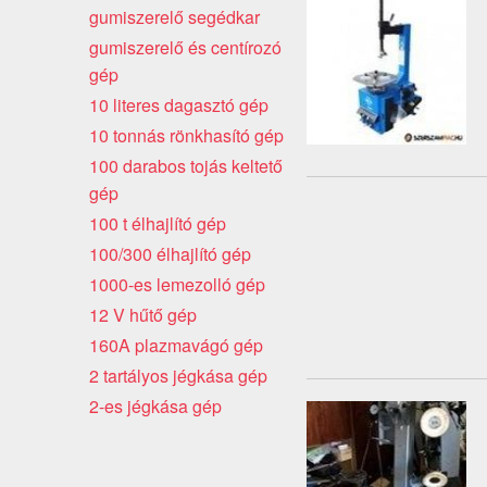
gumiszerelő segédkar
gumiszerelő és centírozó
gép
10 literes dagasztó gép
10 tonnás rönkhasító gép
100 darabos tojás keltető
gép
100 t élhajlító gép
100/300 élhajlító gép
1000-es lemezolló gép
12 V hűtő gép
160A plazmavágó gép
2 tartályos jégkása gép
2-es jégkása gép