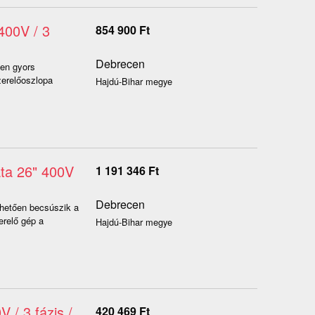
400V / 3
854 900
Ft
Debrecen
en gyors
zerelőoszlopa
Hajdú-Bihar megye
ta 26" 400V
1 191 346
Ft
Debrecen
nhetően becsúszik a
erelő gép a
Hajdú-Bihar megye
 / 3 fázis /
420 469
Ft