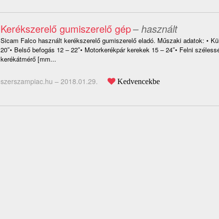
Kerékszerelő gumiszerelő gép
– használt
Sicam Falco használt kerékszerelő gumiszerelő eladó. Műszaki adatok: • Kü
20″• Belső befogás 12 – 22″• Motorkerékpár kerekek 15 – 24″• Felni széless
kerékátmérő [mm...
szerszampiac.hu –
2018.01.29.
Kedvencekbe