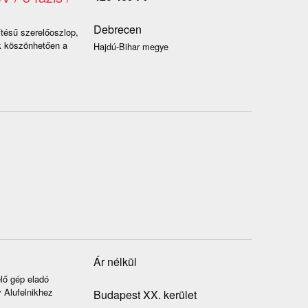
Debrecen
ítésű szerelőoszlop,
ek köszönhetően a
Hajdú-Bihar megye
Ár nélkül
lő gép eladó
y Alufelnikhez
Budapest XX. kerület