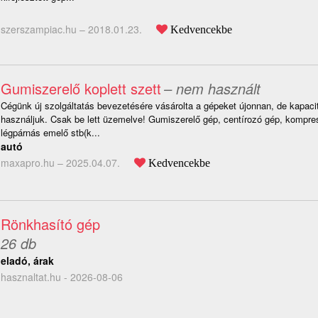
szerszampiac.hu –
2018.01.23.
Kedvencekbe
Gumiszerelő koplett szett
– nem használt
Cégünk új szolgáltatás bevezetésére vásárolta a gépeket újonnan, de kapac
használjuk. Csak be lett üzemelve! Gumiszerelő gép, centírozó gép, kompre
légpárnás emelő stb(k...
autó
maxapro.hu –
2025.04.07.
Kedvencekbe
Rönkhasító gép
26 db
eladó, árak
hasznaltat.hu - 2026-08-06