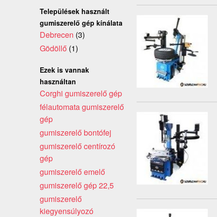
Települések használt
gumiszerelő gép kínálata
Debrecen
(3)
Gödöllő
(1)
Ezek is vannak
használtan
Corghi gumiszerelő gép
félautomata gumiszerelő
gép
gumiszerelő bontófej
gumiszerelő centírozó
gép
gumiszerelő emelő
gumiszerelő gép 22,5
gumiszerelő
kiegyensúlyozó