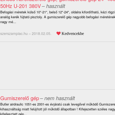
50Hz U-201 380V
– használt
Befogási méretek külső 10"-21", belső 12"-24", oldalra kifordítható, kézi rögz
analóg kerék fújtató pisztoly. A gumiszerelő gép nagyobb befogási méretén
nagy mé...
szerszampiac.hu –
2018.02.05.
Kedvencekbe
Gumiszerelő gép
– nem használt
Butler airdraulic 1051-es 2001-es évjáratú csak levegővel működő Gumiszere
kihasználtság miatt felújított jól működő állapotban ! Kifejezetten széles nag
kifejlesztett gép...