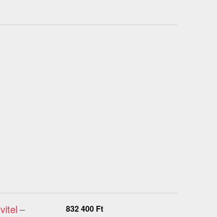
itel
–
832 400
Ft