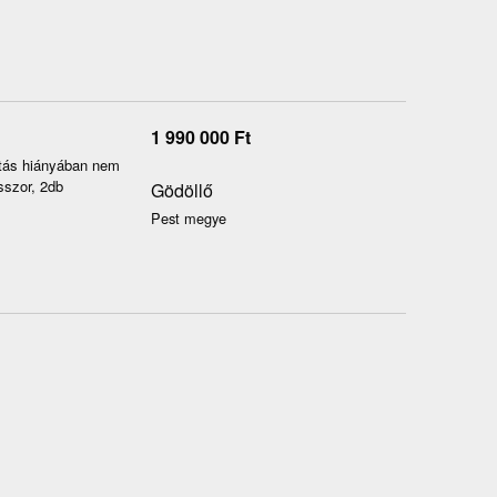
1 990 000
Ft
itás hiányában nem
sszor, 2db
Gödöllő
Pest megye