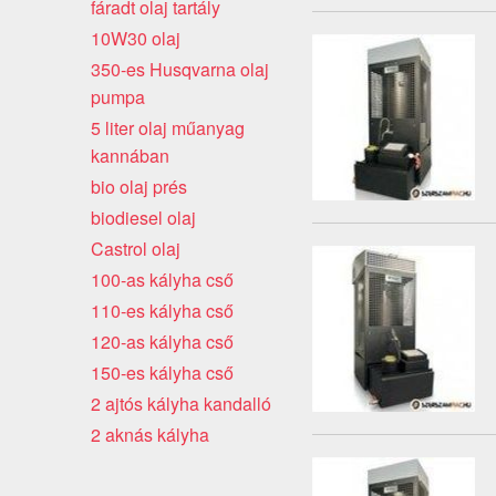
fáradt olaj tartály
10W30 olaj
350-es Husqvarna olaj
pumpa
5 liter olaj műanyag
kannában
bio olaj prés
biodiesel olaj
Castrol olaj
100-as kályha cső
110-es kályha cső
120-as kályha cső
150-es kályha cső
2 ajtós kályha kandalló
2 aknás kályha