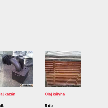
laj kazán
Olaj kályha
 db
5 db