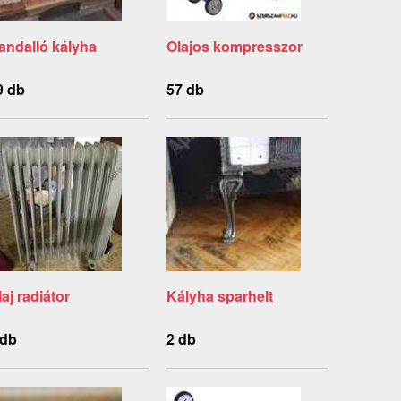
andalló kályha
Olajos kompresszor
9 db
57 db
laj radiátor
Kályha sparhelt
 db
2 db