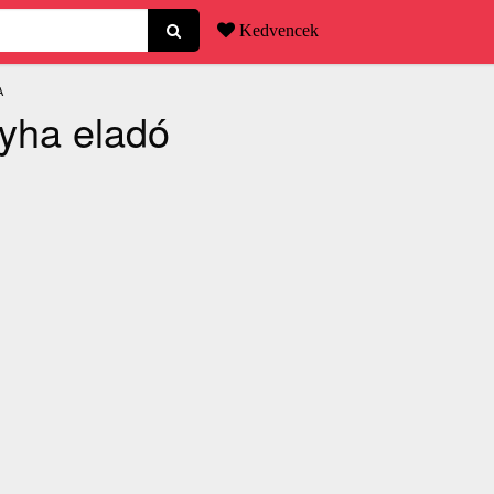
Kedvencek
A
lyha eladó