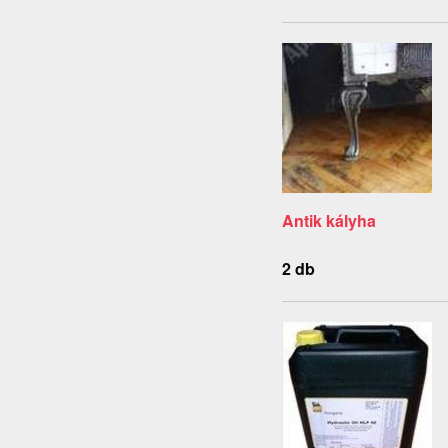
Antik kályha
2 db