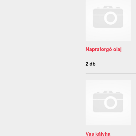
Napraforgó olaj
2 db
Vas kályha