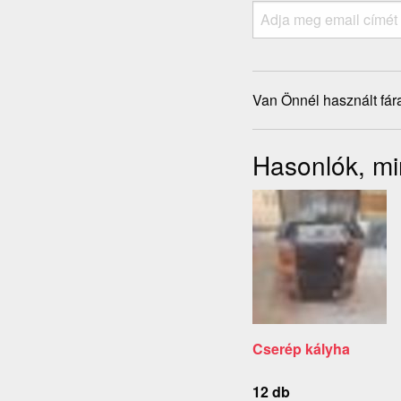
Van Önnél használt fár
Hasonlók, min
Cserép kályha
12 db