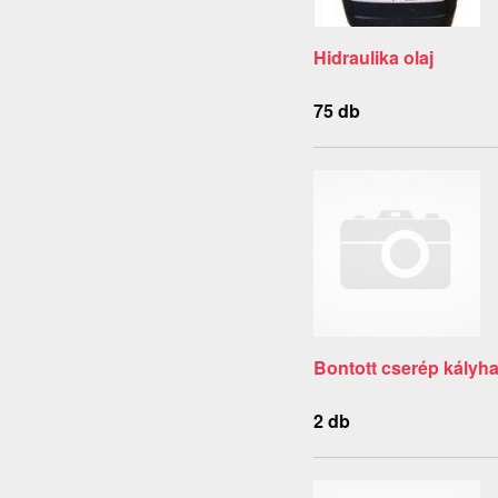
Hidraulika olaj
75 db
Bontott cserép kályh
2 db