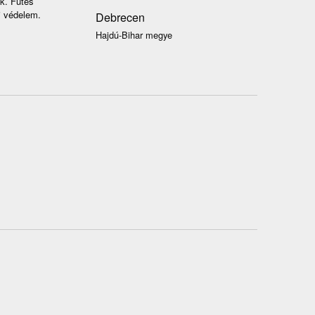
k. Fűtés
i védelem.
Debrecen
Hajdú-Bihar megye