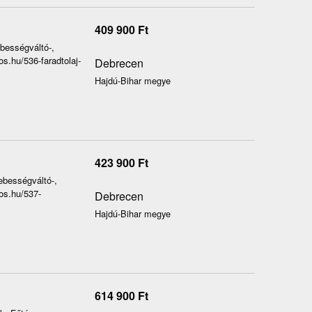
409 900
Ft
ebességváltó-,
cos.hu/536-faradtolaj-
Debrecen
Hajdú-Bihar megye
423 900
Ft
sebességváltó-,
cos.hu/537-
Debrecen
Hajdú-Bihar megye
614 900
Ft