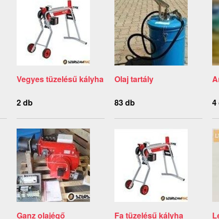
Vegyes tüzelésű kályha
Olaj tartály
A
2 db
83 db
4
Ganz olajégő
Fa tüzelésű kályha
L