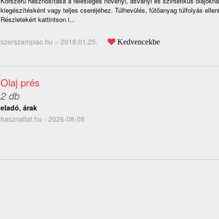
Korszerű hasznosítása a felesleges növényi, ásványi és szintetikus olajokna
kiegészítésként vagy teljes cseréjéhez. Túlhevülés, fűtőanyag túlfolyás ellen
Részletekért kattintson i...
szerszampiac.hu –
2018.01.25.
Kedvencekbe
Olaj prés
2 db
eladó, árak
hasznaltat.hu - 2026-08-08