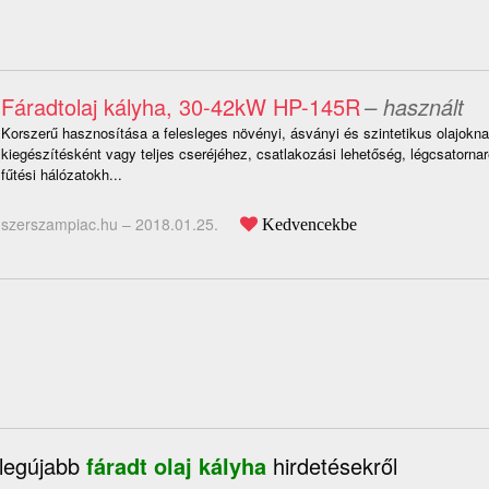
Fáradtolaj kályha, 30-42kW HP-145R
– használt
Korszerű hasznosítása a felesleges növényi, ásványi és szintetikus olajokna
kiegészítésként vagy teljes cseréjéhez, csatlakozási lehetőség, légcsatornare
fűtési hálózatokh...
szerszampiac.hu –
2018.01.25.
Kedvencekbe
 legújabb
fáradt olaj kályha
hirdetésekről