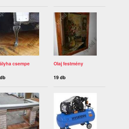
ályha csempe
Olaj festmény
 db
19 db