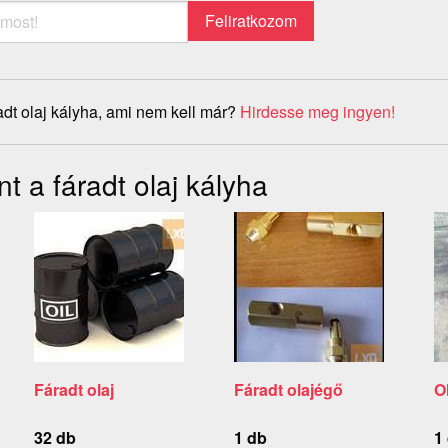
adt olaj kályha, ami nem kell már?
Hirdesse meg ingyen!
t a fáradt olaj kályha
Fáradt olaj
Fáradt olajégő
O
32 db
1 db
1