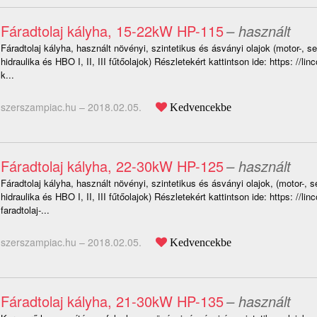
Fáradtolaj kályha, 15-22kW HP-115
– használt
Fáradtolaj kályha, használt növényi, szintetikus és ásványi olajok (motor-, s
hidraulika és HBO I, II, III fűtőolajok) Részletekért kattintson ide: https: //lin
k...
szerszampiac.hu –
2018.02.05.
Kedvencekbe
Fáradtolaj kályha, 22-30kW HP-125
– használt
Fáradtolaj kályha, használt növényi, szintetikus és ásványi olajok, (motor-, 
hidraulika és HBO I, II, III fűtőolajok) Részletekért kattintson ide: https: //lin
faradtolaj-...
szerszampiac.hu –
2018.02.05.
Kedvencekbe
Fáradtolaj kályha, 21-30kW HP-135
– használt