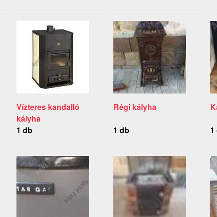
Vízteres kandalló
Régi kályha
K
kályha
1 db
1 db
1