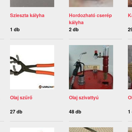
Szieszta kályha
Hordozható cserép
K
kályha
1 db
2 db
2
a
Olaj szűrő
Olaj szivattyú
O
27 db
48 db
1