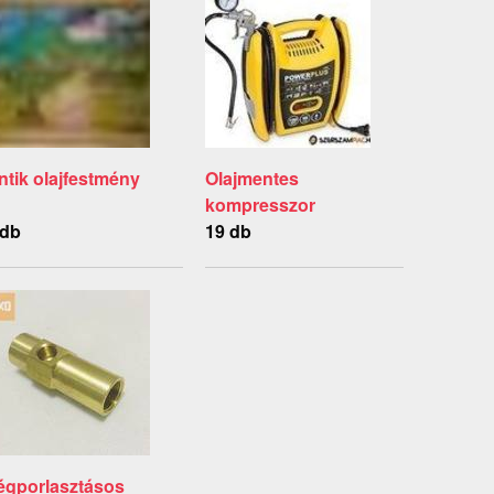
ntik olajfestmény
Olajmentes
kompresszor
 db
19 db
égporlasztásos