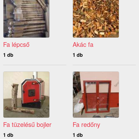
Fa lépcső
Akác fa
1 db
1 db
Fa tüzelésű bojler
Fa redőny
1 db
1 db