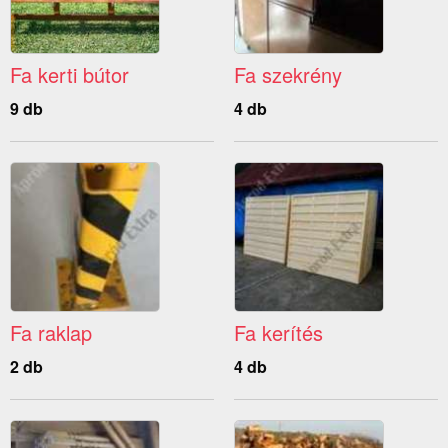
Fa kerti bútor
Fa szekrény
9 db
4 db
Fa raklap
Fa kerítés
2 db
4 db