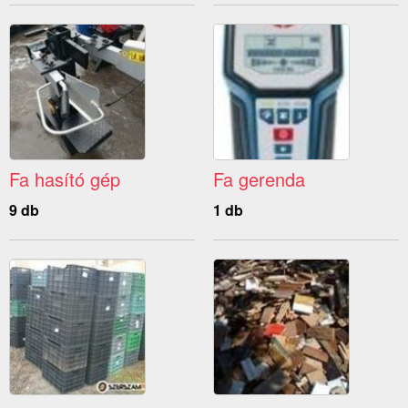
Fa hasító gép
Fa gerenda
9 db
1 db