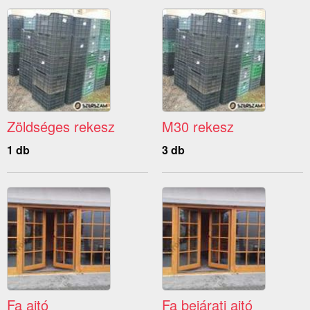
Zöldséges rekesz
M30 rekesz
1 db
3 db
Fa ajtó
Fa bejárati ajtó