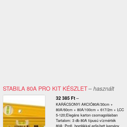
STABILA 80A PRO KIT KÉSZLET
– használt
32 385
Ft
–
KARÁCSONYI AKCIÓ80A/30cm +
80A/60cm + 80A/100cm + 617/2m + LCC
5-120;Elegáns karton csomagolásban
Tartalom: 3 db 80A típusú vízmérték
80A: Profi, bordákkal erősített kemény