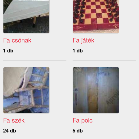
Fa csónak
Fa játék
1 db
1 db
Fa szék
Fa polc
24 db
5 db