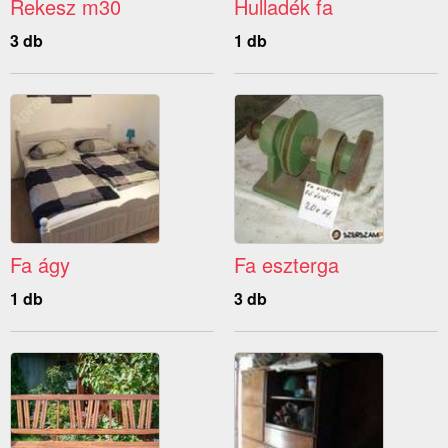
Rekesz m30
Hulladék fa
3 db
1 db
Fa ágy
Fa eszterga
1 db
3 db