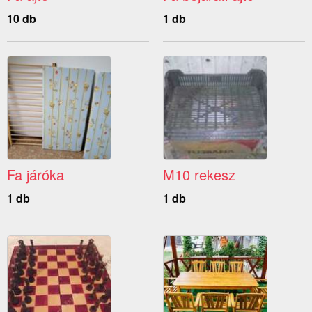
10 db
1 db
Fa járóka
M10 rekesz
1 db
1 db