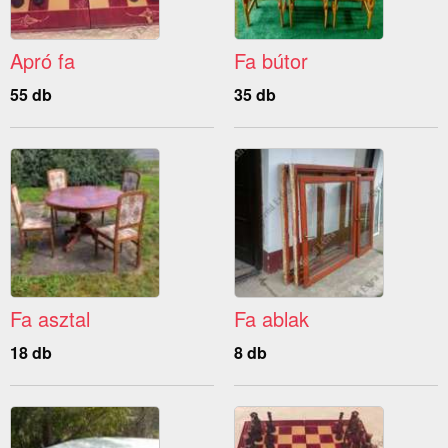
Apró fa
Fa bútor
55 db
35 db
Fa asztal
Fa ablak
18 db
8 db